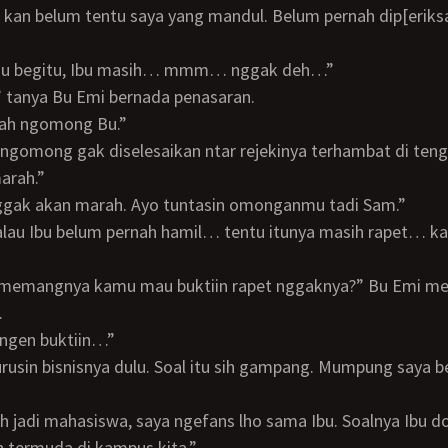
lau begitu, Ibu masih… mmm… nggak deh…”
a?” tanya Bu Emi bernada penasaran.
alah ngomong Bu.”
u ngomong gak diselesaikan ntar rejekinya terhambat di tenga
marah.”
ggak akan marah. Ayo tuntasin omonganmu tadi Sam.”
.
pengen buktiin…”
n termuda di kampus kita.”