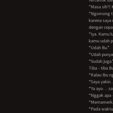
“Masa sih
“Ngomong terbuka sih nggak berani Bu. Lagian saat itu saya sedang konsen kuliah,
karena saya 
dengan cepat
“Iya. Kamu lulus paling cepat, cum laude pula. Kamu memang hebat. Tapi sekarang
kamu udah pu
“Udah Bu.”
“Udah puny
“Sudah juga.
Tiba - tiba
“Kalau Ibu 
“Saya yaki
“Ya ayo… s
“Nggak ap
“Memamer
“Pada wakt