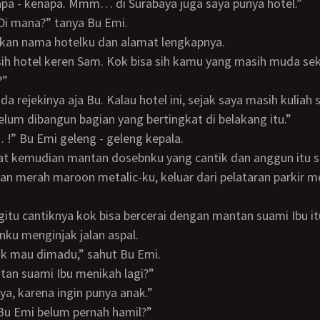
napa - kenapa. Mmm… di Surabaya juga saya punya hotel.”
? Di mana?” tanya Bu Emi.
tkan nama hotelku dan alamat lengkapnya.
?”
 belum dibangun bagian yang bertingkat di belakang itu.”
a… !” Bu Emi geleng - geleng kepala.
an merah maroon metalic-ku, keluar dari pelataran parkir m
nku menginjak jalan aspal.
gak mau dimadu,” sahut Bu Emi.
tan suami Ibu menikah lagi?”
nnya, karena ingin punya anak.”
 Bu Emi belum pernah hamil?”