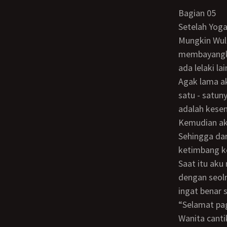
Bagian 05
Setelah Yoga
Mungkin Wulan terlalu lugu, sehingga Yoga kehilangan gairahnya. Lalu
membayangkan
ada lelaki l
Agak lama aku memikirkan masalah Yoga itu. Karena biar bagaimana Yoga itu adalah
satu - satun
adalah kese
Kemudian aku keluar dari ruang kerjaku yang terletak di bagian paling belakang.
Sehingga dar
ketimbang ke
Saat itu aku mau ke lobby. Namun di lorong menuju lobby itu aku maju berpapasan
dengan seolr
ingat benar 
“Selamat p
Wanita cantik dan anggun kitu kaget, lalu memperhatikanku dan menyahut, “Ini