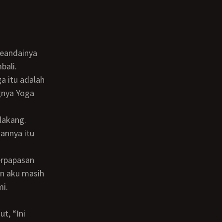
seandainya
bali.
gnya Yoga
nannya itu
an aku masih
mi.