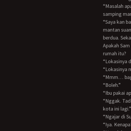
“Masalah apa yang mau disampaikan itu Bu?” tanyaku yang sengaja duduk di
samping man
“Saya kan baru bercerai dengan suami. Lalu dalam masalah harta gono gini, saya dan
mantan suam
berdua. Seka
Apakah Sam p
rumah itu?
“Lokasinya
“Lokasinya
“Mmm… bag
“Boleh.”
“Ibu pakai 
“Nggak. Tadi pakai taksi. Saya kan sudah pindah, ngajar di Surabaya. Nggak ngajar di
kota ini lagi.
“Ngajar di
“Iya. Kenapa