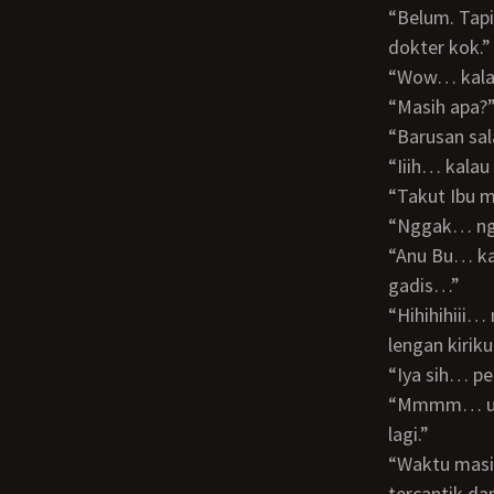
“Belum. Tapi kan belum tentu saya yang mandul. Belum pernah dip[eriksakan ke
dokter kok.”
“Wow… ka
“Masih ap
“Barusan s
“Iiih… kala
“Takut Ibu 
“Nggak… n
“Anu Bu… kalau Ibu belum pernah hamil… tentu itunya masih rapet… kayak masih
gadis…”
“Hihihihiii… memangnya kamu mau buktiin rapet nggaknya?” Bu Emi mencubit
lengan kiriku
“Iya sih… 
“Mmmm… urusin bisnisnya dulu. Soal itu sih gampang. Mumpung saya belum merit
lagi.”
“Waktu masih jadi mahasiswa, saya ngefans lho sama Ibu. Soalnya Ibu dosen
tercantik da