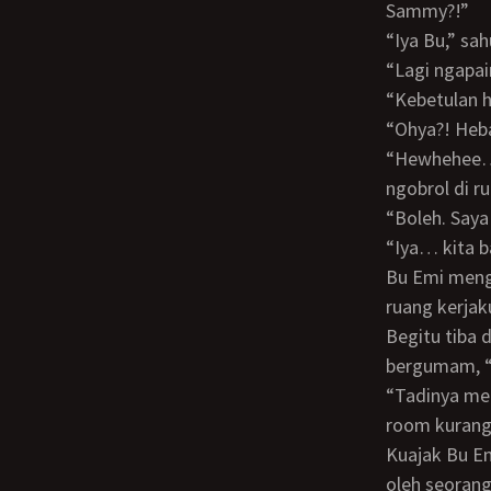
Sammy?!”
“Iya Bu,” s
“Lagi ngap
“Kebetulan 
“Ohya?! He
“Hewhehee… sukses itu kan relatif Bu. Mmm… apakah Bu Emi bersedia untuk
ngobrol di r
“Boleh. S
“Iya… kita 
Bu Emi mengangguk sambil tersenyum manis. Lalu melangkah di sampingku menuju
ruang kerjak
Begitu tiba di dalam ruang kerjaku, Bu Emi memandang ke sekelilingnya sambil
bergumam, “
“Tadinya memang suite rooom. Tapi saya jadikan ruang kerja saya aja. karena suite
room kurang 
Kuajak Bu Emi duduk di ruang tamu yang sudah kurombak supaya layak digunakan
oleh seorang