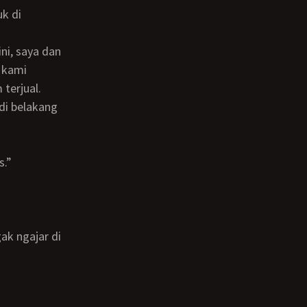
 kami
terjual.
di belakang
s.”