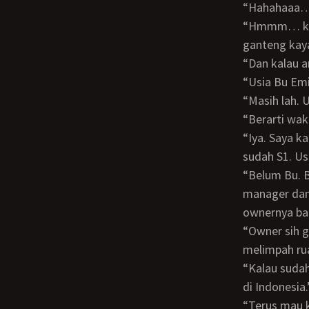
“Hahahaaa…
“Hmmm… kebayang kalau saya hamil sama kamu Sam. Kalau anaknya cowok, pasti
ganteng kay
“Dan kalau
“Usia Bu E
“Masih lah
“Berarti w
“Iya. Saya kan menyelesaikan kuliah dengan cepat, seperti kamu. Usia duapuluhsatu
sudah S1. Us
“Belum Bu. Bisnis menyita waktu saya. Belum ada senggangnya. Padahal para
manager dan 
ownernya bar
“Owner sih gak perlu tinggi - tinggi banget pendidikannya. Yang penting duitnya
melimpah rua
“Kalau sudah ada waktu senggang sih, saya mau juga mengambil S2. Tapi nggak mau
di Indonesia.
“Terus mau