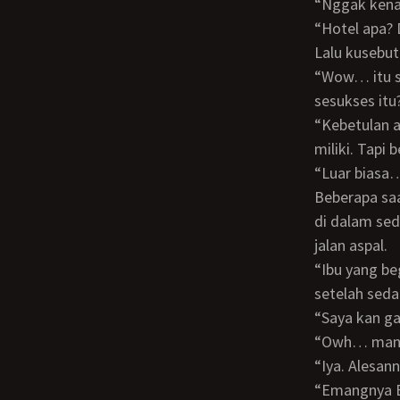
“Nggak ke
“Hotel apa
Lalu kusebu
“Wow… itu sih hotel keren Sam. Kok bisa sih kamu yang masih muda sekali sudah
sesukses itu
“Kebetulan ada rejekinya aja Bu. Kalau hotel ini, sejak saya masih kuliah sudah saya
miliki. Tapi
“Luar bias
Beberapa saat kemudian mantan dosebnku yang cantik dan anggun itu sudah berada
di dalam sed
jalan aspal.
“Ibu yang begitu cantiknya kok bisa bercerai dengan mantan suami Ibu itu?” tanyaku
setelah seda
“Saya kan 
“Owh… man
“Iya. Alesa
“Emangnya