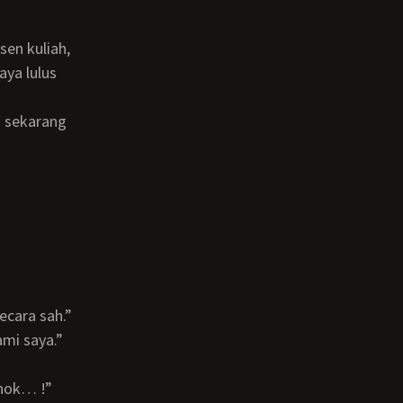
aya lulus
ecara sah.”
mi saya.”
ahok… !”