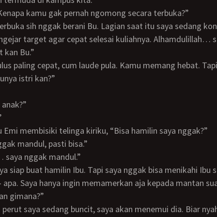
?! Kenapa kamu gak pernah ngomong secara terbuka?”
ngejar target agar cepat selesai kuliahnya. Alhamdulillah… s
 kan Bu.”
nya istri kan?”
a anak?”
”
 Bu Emi membisiki telinga kiriku, “Bisa hamilin saya nggak?”
nggak mandul, pasti bisa.”
n… saya nggak mandul.”
aya siap buat hamilin Ibu. Tapi saya nggak bisa menikahi Ibu s
a - apa. Saya hanya ingin memamerkan aja kepada mantan sua
kan gimana?”
u perut saya sedang buncit, saya akan menemui dia. Biar ny