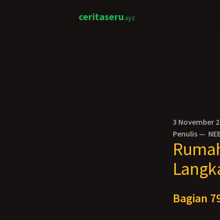
ceritaseru
.xyz
3 November 
Penulis —
NE
Rumah 
Langk
Bagian 79