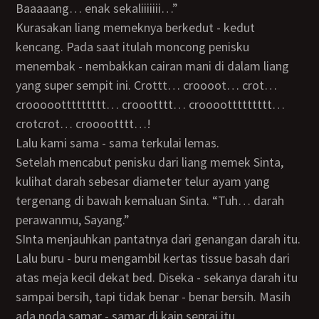
Baaaaang… enak sekaliiiiiii…”
Kurasakan liang memeknya berkedut - kedut
kencang. Pada saat itulah moncong penisku
menembak - nembakkan cairan mani di dalam liang
yang super sempit ini. Crottt… croooot… crot…
crooooottttttttt… croootttt… croooottttttttt…
crotcrot… crooootttt…!
Lalu kami sama - sama terkulai lemas.
Setelah mencabut penisku dari liang memek Sinta,
kulihat darah sebesar diameter telur ayam yang
tergenang di bawah kemaluan Sinta. “Tuh… darah
perawanmu, Sayang.”
SInta menjauhkan pantatnya dari genangan darah itu.
Lalu buru - buru mengambil kertas tissue basah dari
atas meja kecil dekat bed. Diseka - sekanya darah itu
sampai bersih, tapi tidak benar - benar bersih. Masih
ada noda samar - samar di kain seprai itu.