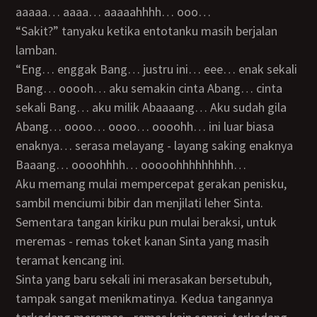
aaaaa… aaaa… aaaaahhhh… ooo…
“Sakit?” tanyaku ketika entotanku masih berjalan
lamban.
“Eng… enggak Bang… justru ini… eee… enak sekali
Bang… ooooh… aku semakin cinta Abang… cinta
sekali Bang… aku milik Abaaaang… Aku sudah gila
Abang… oooo… oooo… oooohh… ini luar biasa
enaknya… serasa melayang - layang saking enaknya
Baaang… oooohhhh… ooooohhhhhhhhh…
Aku memang mulai mempercepat gerakan penisku,
sambil menciumi bibir dan menjilati leher Sinta.
Sementara tangan kiriku pun mulai beraksi, untuk
meremas - remas toket kanan Sinta yang masih
teramat kencang ini.
Sinta yang baru sekali ini merasakan bersetubuh,
tampak sangat menikmatinya. Kedua tangannya