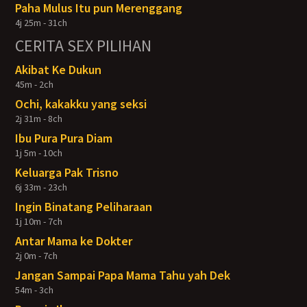
Paha Mulus Itu pun Merenggang
4j 25m - 31ch
CERITA SEX PILIHAN
Akibat Ke Dukun
45m - 2ch
Ochi, kakakku yang seksi
2j 31m - 8ch
Ibu Pura Pura Diam
1j 5m - 10ch
Keluarga Pak Trisno
6j 33m - 23ch
Ingin Binatang Peliharaan
1j 10m - 7ch
Antar Mama ke Dokter
2j 0m - 7ch
Jangan Sampai Papa Mama Tahu yah Dek
54m - 3ch