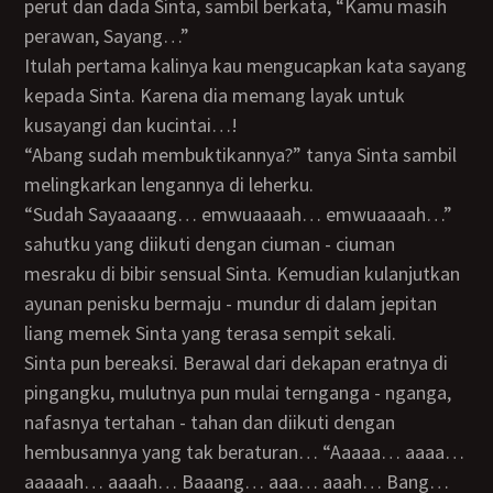
perut dan dada Sinta, sambil berkata, “Kamu masih
perawan, Sayang…”
Itulah pertama kalinya kau mengucapkan kata sayang
kepada Sinta. Karena dia memang layak untuk
kusayangi dan kucintai…!
“Abang sudah membuktikannya?” tanya Sinta sambil
melingkarkan lengannya di leherku.
“Sudah Sayaaaang… emwuaaaah… emwuaaaah…”
sahutku yang diikuti dengan ciuman - ciuman
mesraku di bibir sensual Sinta. Kemudian kulanjutkan
ayunan penisku bermaju - mundur di dalam jepitan
liang memek Sinta yang terasa sempit sekali.
Sinta pun bereaksi. Berawal dari dekapan eratnya di
pingangku, mulutnya pun mulai ternganga - nganga,
nafasnya tertahan - tahan dan diikuti dengan
hembusannya yang tak beraturan… “Aaaaa… aaaa…
aaaaah… aaaah… Baaang… aaa… aaah… Bang…