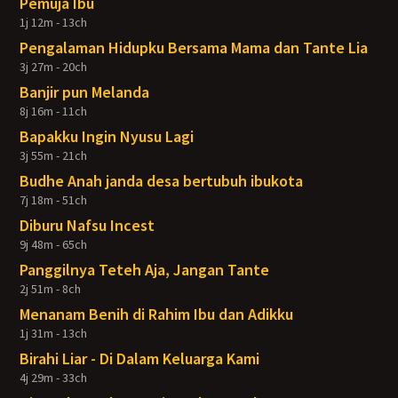
Pemuja Ibu
1j 12m - 13ch
Pengalaman Hidupku Bersama Mama dan Tante Lia
3j 27m - 20ch
Banjir pun Melanda
8j 16m - 11ch
Bapakku Ingin Nyusu Lagi
3j 55m - 21ch
Budhe Anah janda desa bertubuh ibukota
7j 18m - 51ch
Diburu Nafsu Incest
9j 48m - 65ch
Panggilnya Teteh Aja, Jangan Tante
2j 51m - 8ch
Menanam Benih di Rahim Ibu dan Adikku
1j 31m - 13ch
Birahi Liar - Di Dalam Keluarga Kami
4j 29m - 33ch