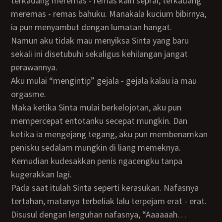
terkadang meremas - remas kain seprai, terkadang
meremas - remas bahuku. Manakala kucium bibirnya,
ia pun menyambut dengan lumatan hangat.
Namun aku tidak mau menyiksa Sinta yang baru
sekali ini disetubuhi sekaligus kehilangan jangat
perawannya.
Aku mulai “mengintip” gejala - gejala kalau ia mau
orgasme.
Maka ketika Sinta mulai berkelojotan, aku pun
mempercepat entotanku secepat mungkin. Dan
ketika ia mengejang tegang, aku pun membenamkan
penisku sedalam mungkin di liang memeknya.
Kemudian kudesakkan penis ngacengku tanpa
kugerakkan lagi.
Pada saat itulah Sinta seperti kerasukan. Nafasnya
tertahan, matanya terbeliak lalu terpejam erat - erat.
Disusul dengan lenguhan nafasnya, “Aaaaaah…