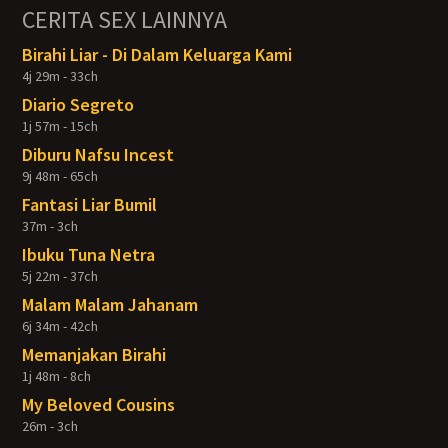
CERITA SEX LAINNYA
Birahi Liar - Di Dalam Keluarga Kami
4j 29m - 33ch
Diario Segreto
1j 57m - 15ch
Diburu Nafsu Incest
9j 48m - 65ch
Fantasi Liar Bumil
37m - 3ch
Ibuku Tuna Netra
5j 22m - 37ch
Malam Malam Jahanam
6j 34m - 42ch
Memanjakan Birahi
1j 48m - 8ch
My Beloved Cousins
26m - 3ch