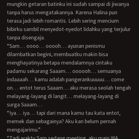
mungkin getaran batinku ini sudah sampai di jiwanya
tanpa harus mengatakannya. Karena Halina pun
terasa jadi lebih romantis. Lebih sering mencium
bibirku sambil menyedot-nyedot lidahku yang terjulur
tanpa disengaja.
“Sam… oooo… ooooh… ayunan penismu
dilambatkan begini, membuatku makin bisa
menghayatinya betapa mendalamnya cintaku
padamu sekarang Saaam… oooooh… semuanya
indaaaah… kamu adalah pangerankuuuuu… come
on… entot terus Saaam… aku merasa seolah tengah
melayang-layang di langit… melayang-layang di
surga Saaam…
“Iya… iya… tapi dari mana kamu tau kata entot,
memek dan sebagainya? Aku kan belum pernah
mengajarimu.”
“Tadi waktu Sam sedang meeting, aku main WA