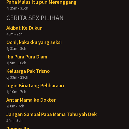
Paha Mulus Itu pun Merenggang
4j 25m - 31ch
CERITA SEX PILIHAN
Akibat Ke Dukun
45m - 2ch
Ochi, kakakku yang seksi
2j 31m - 8ch
Ibu Pura Pura Diam
1j 5m - 10ch
Keluarga Pak Trisno
6j 33m - 23ch
Ingin Binatang Peliharaan
1j 10m - 7ch
Antar Mama ke Dokter
2j 0m - 7ch
Jangan Sampai Papa Mama Tahu yah Dek
54m - 3ch
Pemuja Ibu