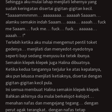
Sehingga aku mulai lahap menjilati lehernya yang
sudah keringatan disertai gigitan-gigitan kecil.
“Saaaammmmm… aaaaaaaa… aaaaah Saaaam…
alamku semakin indah Saaam… aaaa… aaaah… fuck
me Saaam… fuck me… fuck… fuck… aaaaaa…
aaaah… !”
Terlebih ketika aku mulai mengemut pentil toket
gedenya… menjilati dan menyedot-nyedotnya
seperti bayi sedang menyusu ke tetek ibunya.
Semakin klepek-klepek juga Halina dibuatnya.
Ketika kedua tangannya terjulur ke atas kepalanya,
aku pun leluasa menjilati ketiaknya, disertai dengan
gigitan-gigitan kecil pula.
Ini semua membuat Halina semakin klepek-klepek.
Bahkan akhirnya dia mulai berkelojot-kelojot…
menahan nafas dan mengejang tegang… dengan
perut agak terangkat.. dengan nafas tetap