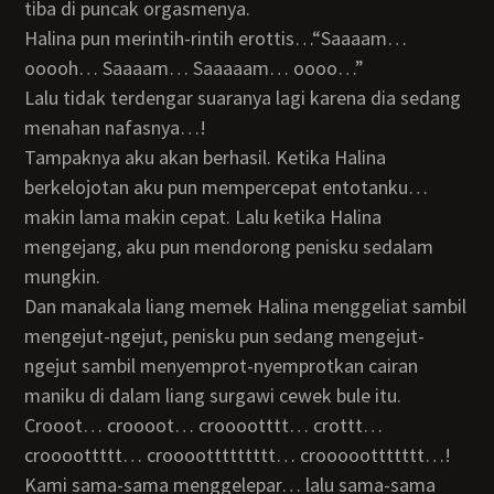
tiba di puncak orgasmenya.
Halina pun merintih-rintih erottis…“Saaaam…
ooooh… Saaaam… Saaaaam… oooo…”
Lalu tidak terdengar suaranya lagi karena dia sedang
menahan nafasnya…!
Tampaknya aku akan berhasil. Ketika Halina
berkelojotan aku pun mempercepat entotanku…
makin lama makin cepat. Lalu ketika Halina
mengejang, aku pun mendorong penisku sedalam
mungkin.
Dan manakala liang memek Halina menggeliat sambil
mengejut-ngejut, penisku pun sedang mengejut-
ngejut sambil menyemprot-nyemprotkan cairan
maniku di dalam liang surgawi cewek bule itu.
Crooot… croooot… crooootttt… crottt…
croooottttt… croooottttttttt… crooooottttttt…!
Kami sama-sama menggelepar… lalu sama-sama