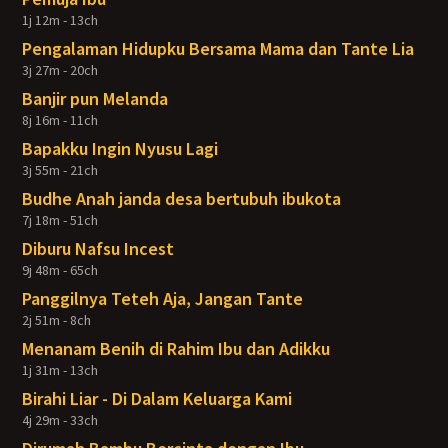
1j 12m - 13ch
Pengalaman Hidupku Bersama Mama dan Tante Lia
3j 27m - 20ch
Banjir pun Melanda
8j 16m - 11ch
Bapakku Ingin Nyusu Lagi
3j 55m - 21ch
Budhe Anah janda desa bertubuh ibukota
7j 18m - 51ch
Diburu Nafsu Incest
9j 48m - 65ch
Panggilnya Teteh Aja, Jangan Tante
2j 51m - 8ch
Menanam Benih di Rahim Ibu dan Adikku
1j 31m - 13ch
Birahi Liar - Di Dalam Keluarga Kami
4j 29m - 33ch