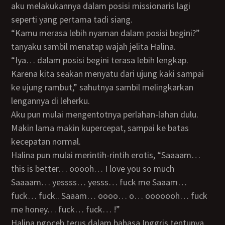
aku melakukannya dalam posisi missionaris lagi
seperti yang pertama tadi siang.
“Kamu merasa lebih nyaman dalam posisi begini?”
tanyaku sambil menatap wajah jelita Halina.
“Iya… dalam posisi begini terasa lebih lengkap.
Karena kita seakan menyatu dari ujung kaki sampai
ke ujung rambut,” sahutnya sambil melingkarkan
lengannya di leherku.
Aku pun mulai mengentotnya perlahan-lahan dulu.
Makin lama makin kupercepat, sampai ke batas
kecepatan normal.
Halina pun mulai merintih-rintih erotis, “Saaaam…
this is better… ooooh… I love you so much
Saaaam… yessss… yesss… fuck me Saaam…
fuck… fuck.. Saaam… oooo… o… ooooooh… fuck
me honey… fuck… fuck… !”
Halina ngoceh terus dalam bahasa Inggris tentunya.