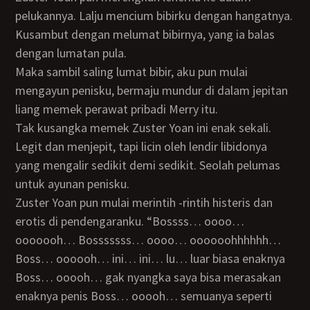
pelukannya. Lalju mencium bibirku dengan hangatnya.
Kusambut dengan melumat bibirnya, yang ia balas
dengan lumatan pula.
Maka sambil saling lumat bibir, aku pun mulai
mengayun penisku, bermaju mundur di dalam jepitan
liang memek perawat pribadi Merry itu.
Tak kusangka memek Zuster Yoan ini enak sekali.
Legit dan menjepit, tapi licin oleh lendir libidonya
yang mengalir sedikit demi sedikit. Seolah pelumas
untuk ayunan penisku.
Zuster Yoan pun mulai merintih -rintih histeris dan
erotis di pendengaranku. “Bossss… oooo…
ooooooh… Bosssssss… oooo… oooooohhhhhh…
Boss… oooooh… ini… ini… lu… luar biasa enaknya
Boss… ooooh… gak nyangka saya bisa merasakan
enaknya penis Boss… ooooh… semuanya seperti