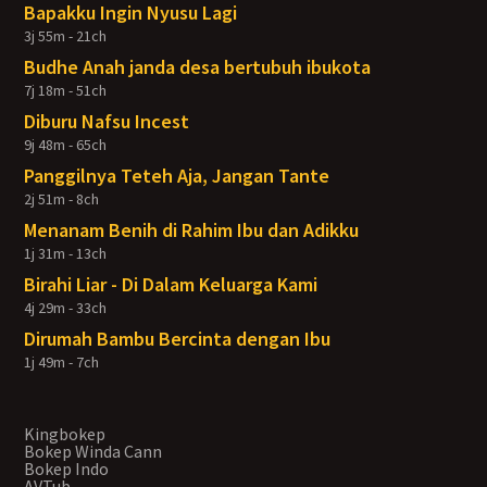
Bapakku Ingin Nyusu Lagi
3j 55m - 21ch
Budhe Anah janda desa bertubuh ibukota
7j 18m - 51ch
Diburu Nafsu Incest
9j 48m - 65ch
Panggilnya Teteh Aja, Jangan Tante
2j 51m - 8ch
Menanam Benih di Rahim Ibu dan Adikku
1j 31m - 13ch
Birahi Liar - Di Dalam Keluarga Kami
4j 29m - 33ch
Dirumah Bambu Bercinta dengan Ibu
1j 49m - 7ch
Kingbokep
Bokep Winda Cann
Bokep Indo
AVTub