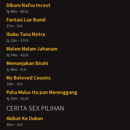
Diburu Nafsu Incest
9j 48m - 65ch
Fantasi Liar Bumil
37m - 3ch
Ibuku Tuna Netra
5j 22m - 37ch
Malam Malam Jahanam
6j 34m - 42ch
Memanjakan Birahi
1j 48m - 8ch
My Beloved Cousins
26m - 3ch
Paha Mulus Itu pun Merenggang
4j 25m - 31ch
CERITA SEX PILIHAN
Akibat Ke Dukun
45m - 2ch