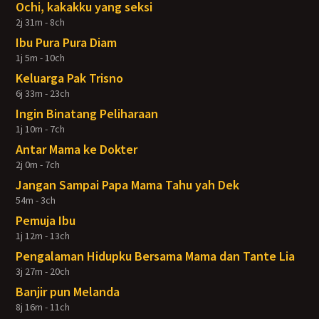
Ochi, kakakku yang seksi
2j 31m - 8ch
Ibu Pura Pura Diam
1j 5m - 10ch
Keluarga Pak Trisno
6j 33m - 23ch
Ingin Binatang Peliharaan
1j 10m - 7ch
Antar Mama ke Dokter
2j 0m - 7ch
Jangan Sampai Papa Mama Tahu yah Dek
54m - 3ch
Pemuja Ibu
1j 12m - 13ch
Pengalaman Hidupku Bersama Mama dan Tante Lia
3j 27m - 20ch
Banjir pun Melanda
8j 16m - 11ch