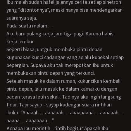
Ibu malah sudah hafal jalannya cerita setiap sinetron
yang “ditontonnya”, meski hanya bisa mendengarkan
suaranya saja.
Pada suatu malam…
Aku baru pulang kerja jam tiga pagi. Karena habis
kerja lembur.
Seperti biasa, untguk membuka pintu depan
kugunakan kunci cadangan yang selalu kubekal setiap
bepergian. Supaya aku tak merepotkan Ibu untuk
membukakan pintu depan yang terkunci.
Setelah masuk ke dalam rumah, kukuncikan kembali
pintu depan, lalu masuk ke dalam kamarku dengan
badan terasa letih sekali. Tadinya aku ingin langsung
tidur. Tapi sayup - sayup kudengar suara rintihan
ibuku. “Aaaaah… aaaaaah… aaaaaaaaa… aaaaaah…
aaaaa… aaaaaaah…”
Kenapa Ibu merintih - rintih begitu? Apakah Ibu