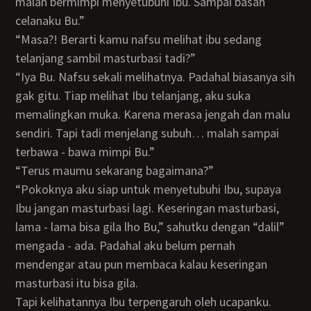
malah bermimpi menyetubuhi Ibu. Sampai basah
celanaku Bu.”
“Masa?! Berarti kamu nafsu melihat ibu sedang
telanjang sambil masturbasi tadi?”
“Iya Bu. Nafsu sekali melihatnya. Padahal biasanya sih
gak gitu. Tiap melihat Ibu telanjang, aku suka
memalingkan muka. Karena merasa jengah dan malu
sendiri. Tapi tadi menjelang subuh… malah sampai
terbawa - bawa mimpi Bu.”
“Terus maumu sekarang bagaimana?”
“Pokoknya aku siap untuk menyetubuhi Ibu, supaya
Ibu jangan masturbasi lagi. Keseringan masturbasi,
lama - lama bisa gila lho Bu,” sahutku dengan “dalil”
mengada - ada. Padahal aku belum pernah
mendengar atau pun membaca kalau keseringan
masturbasi itu bisa gila.
Tapi kelihatannya Ibu terpengaruh oleh ucapanku.