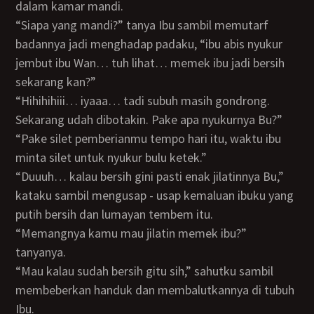
dalam kamar mandi.
“Siapa yang mandi?” tanya Ibu sambil memutarf
badannya jadi menghadap padaku, “ibu abis nyukur
jembut ibu Wan… tuh lihat… memek ibu jadi bersih
sekarang kan?”
“Hihihihiii… iyaaa… tadi subuh masih gondrong.
Sekarang udah dibotakin. Pake apa nyukurnya Bu?”
“Pake silet pemberianmu tempo hari itu, waktu ibu
minta silet untuk nyukur bulu ketek.”
“Duuuh… kalau bersih gini pasti enak jilatinnya Bu,”
kataku sambil mengusap - usap kemaluan ibuku yang
putih bersih dan lumayan tembem itu.
“Memangnya kamu mau jilatin memek ibu?”
tanyanya.
“Mau kalau sudah bersih gitu sih,” sahutku sambil
membeberkan handuk dan membalutkannya di tubuh
Ibu.