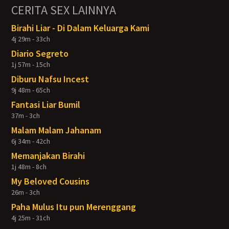
CERITA SEX LAINNYA
Birahi Liar - Di Dalam Keluarga Kami
4j 29m - 33ch
Diario Segreto
1j 57m - 15ch
Diburu Nafsu Incest
9j 48m - 65ch
Fantasi Liar Bumil
37m - 3ch
Malam Malam Jahanam
6j 34m - 42ch
Memanjakan Birahi
1j 48m - 8ch
My Beloved Cousins
26m - 3ch
Paha Mulus Itu pun Merenggang
4j 25m - 31ch