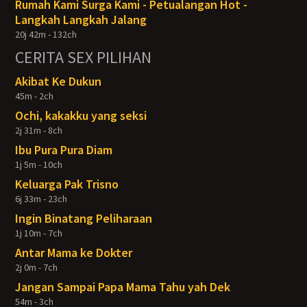
Rumah Kami Surga Kami - Petualangan Hot -
Langkah Langkah Jalang
20j 42m - 132ch
CERITA SEX PILIHAN
Akibat Ke Dukun
45m - 2ch
Ochi, kakakku yang seksi
2j 31m - 8ch
Ibu Pura Pura Diam
1j 5m - 10ch
Keluarga Pak Trisno
6j 33m - 23ch
Ingin Binatang Peliharaan
1j 10m - 7ch
Antar Mama ke Dokter
2j 0m - 7ch
Jangan Sampai Papa Mama Tahu yah Dek
54m - 3ch