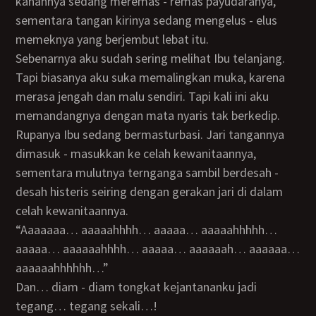
kanannya sedang meremas - remas payudaranya,
sementara tangan kirinya sedang mengelus - elus
memeknya yang berjembut lebat itu.
Sebenarnya aku sudah sering melihat Ibu telanjang.
Tapi biasanya aku suka memalingkan muka, karena
merasa jengah dan malu sendiri. Tapi kali ini aku
memandangnya dengan mata nyaris tak berkedip.
Rupanya Ibu sedang bermasturbasi. Jari tangannya
dimasuk - masukkan ke celah kewanitaannya,
sementara mulutnya ternganga sambil berdesah -
desah histeris seiring dengan gerakan jari di dalam
celah kewanitaannya.
“Aaaaaaa… aaaaahhhh… aaaaa… aaaaahhhhh…
aaaaa… aaaaaahhhh… aaaaa… aaaaaah… aaaaaa…
aaaaaahhhhhh…”
Dan… diam - diam tongkat kejantananku jadi
tegang… tegang sekali…!