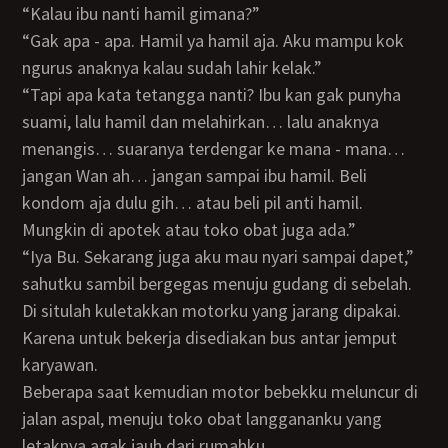
“Kalau ibu nanti hamil gimana?”
“Gak apa - apa. Hamil ya hamil aja. Aku mampu kok
ngurus anaknya kalau sudah lahir kelak.”
“Tapi apa kata tetangga nanti? Ibu kan gak punyha
suami, lalu hamil dan melahirkan… lalu anaknya
menangis… suaranya terdengar ke mana - mana…
jangan Wan ah… jangan sampai ibu hamil. Beli
kondom aja dulu gih… atau beli pil anti hamil.
Mungkin di apotek atau toko obat juga ada.”
“Iya Bu. Sekarang juga aku mau nyari sampai dapet,”
sahutku sambil bergegas menuju gudang di sebelah.
Di situlah kuletakkan motorku yang jarang dipakai.
Karena untuk bekerja disediakan bus antar jemput
karyawan.
Beberapa saat kemudian motor bebekku meluncur di
jalan aspal, menuju toko obat langgananku yang
letaknya agak jauh dari rumahku.