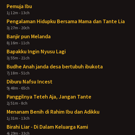
Pemuja Ibu
1j 12m - 13ch
Pengalaman Hidupku Bersama Mama dan Tante Lia
3j 27m - 20ch
Banjir pun Melanda
8j 16m - 11ch
Bapakku Ingin Nyusu Lagi
3j 55m - 21ch
Budhe Anah janda desa bertubuh ibukota
7j 18m - 51ch
Diburu Nafsu Incest
9j 48m - 65ch
Panggilnya Teteh Aja, Jangan Tante
2j 51m - 8ch
Menanam Benih di Rahim Ibu dan Adikku
1j 31m - 13ch
Birahi Liar - Di Dalam Keluarga Kami
4j 29m - 33ch