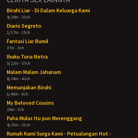
Birahi Liar - Di Dalam Keluarga Kami
4j 29m - 33ch
Diario Segreto
1j 57m - 15ch
Fantasi Liar Bumil
37m - 3ch
Ibuku Tuna Netra
5j 22m - 37ch
Malam Malam Jahanam
6j 34m - 42ch
Memanjakan Birahi
1j 48m - 8ch
My Beloved Cousins
26m - 3ch
Paha Mulus Itu pun Merenggang
4j 25m - 31ch
Rumah Kami Surga Kami - Petualangan Hot -