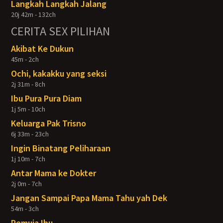
Langkah Langkah Jalang
20j 42m - 132ch
CERITA SEX PILIHAN
Akibat Ke Dukun
45m - 2ch
Ochi, kakakku yang seksi
2j 31m - 8ch
Ibu Pura Pura Diam
1j 5m - 10ch
Keluarga Pak Trisno
6j 33m - 23ch
Ingin Binatang Peliharaan
1j 10m - 7ch
Antar Mama ke Dokter
2j 0m - 7ch
Jangan Sampai Papa Mama Tahu yah Dek
54m - 3ch
Pemuja Ibu