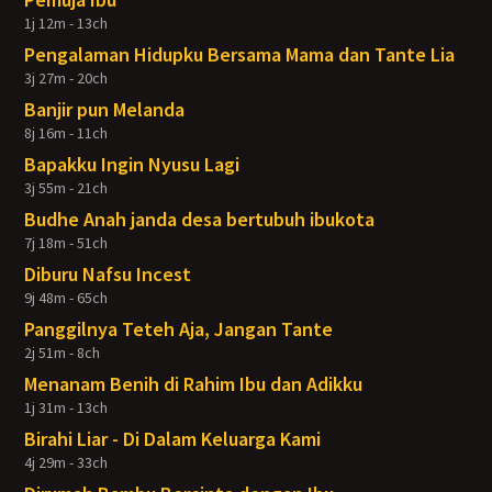
1j 12m - 13ch
Pengalaman Hidupku Bersama Mama dan Tante Lia
3j 27m - 20ch
Banjir pun Melanda
8j 16m - 11ch
Bapakku Ingin Nyusu Lagi
3j 55m - 21ch
Budhe Anah janda desa bertubuh ibukota
7j 18m - 51ch
Diburu Nafsu Incest
9j 48m - 65ch
Panggilnya Teteh Aja, Jangan Tante
2j 51m - 8ch
Menanam Benih di Rahim Ibu dan Adikku
1j 31m - 13ch
Birahi Liar - Di Dalam Keluarga Kami
4j 29m - 33ch