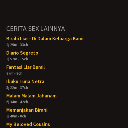
CERITA SEX LAINNYA
Birahi Liar - Di Dalam Keluarga Kami
4j 29m - 33ch
Diario Segreto
1j 57m - 15ch
Fantasi Liar Bumil
37m - 3ch
Ibuku Tuna Netra
5j 22m - 37ch
Malam Malam Jahanam
6j 34m - 42ch
Memanjakan Birahi
1j 48m - 8ch
My Beloved Cousins