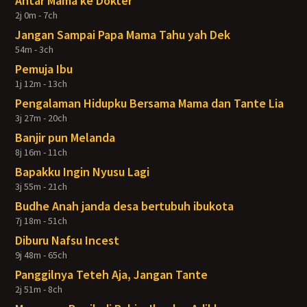
Antar Mama ke Dokter
2j 0m - 7ch
Jangan Sampai Papa Mama Tahu yah Dek
54m - 3ch
Pemuja Ibu
1j 12m - 13ch
Pengalaman Hidupku Bersama Mama dan Tante Lia
3j 27m - 20ch
Banjir pun Melanda
8j 16m - 11ch
Bapakku Ingin Nyusu Lagi
3j 55m - 21ch
Budhe Anah janda desa bertubuh ibukota
7j 18m - 51ch
Diburu Nafsu Incest
9j 48m - 65ch
Panggilnya Teteh Aja, Jangan Tante
2j 51m - 8ch