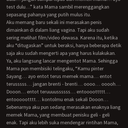
test dulu…” kata Mama sambil merenggangkan
sepasang pahanya yang putih mulus itu.
Aku memang baru sekali ini merasakan penis
dimainkan di dalam liang vagina. Tapi aku sudah
sering melihat film/video dewasa. Karena itu, ketika
aku “ditugaskan” untuk beraksi, hanya beberapa detik
saja aku sudah mengerti apa yang harus kulakukan.
Ya, aku langsung lancar mengentot Mama. Sehingga
Mama pun membisiki telingaku, “Kamu pinter
Sayang… ayo entot terus memek mama… entot
terusssss… jangan brenti - brenti… oooo… ooooh…
Dooon… entot teruuuussssss… entoooottttt…
entoooootttt… kontolmu enak sekali Dooon…
Sebenarnya aku pun sedang merasakan enaknya liang
memek Mama, yang membuat penisku geli - geli
enak. Tapi aku lebih suka mendengar rintihan Mama,