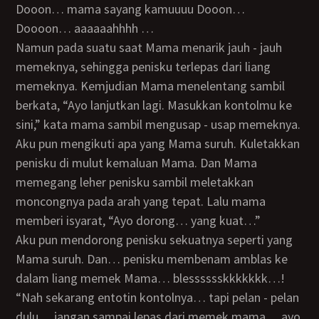
Dooon… mama sayang kamuuuu Dooon…
Doooon… aaaaaahhhh …
Namun pada suatu saat Mama menarik jauh - jauh
memeknya, sehingga penisku terlepas dari liang
memeknya. Kemjudian Mama menelentang sambil
berkata, “Ayo lanjutkan lagi. Masukkan kontolmu ke
sini,” kata mama sambil mengusap - usap memeknya.
Aku pun mengikuti apa yang Mama suruh. Kuletakkan
penisku di mulut kemaluan Mama. Dan Mama
memegang leher penisku sambil meletakkan
moncongnya pada arah yang tepat. Lalu mama
memberi isyarat, “Ayo dorong… yang kuat…”
Aku pun mendorong penisku sekuatnya seperti yang
Mama suruh. Dan… penisku membenam amblas ke
dalam liang memek Mama… blesssssskkkkkkk…!
“Nah sekarang entotin kontolnya… tapi pelan - pelan
dulu… jangan sampai lepas dari memek mama… ayo