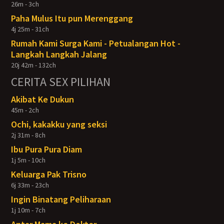
26m - 3ch
Paha Mulus Itu pun Merenggang
4j 25m - 31ch
Rumah Kami Surga Kami - Petualangan Hot -
Langkah Langkah Jalang
20j 42m - 132ch
CERITA SEX PILIHAN
Akibat Ke Dukun
45m - 2ch
Ochi, kakakku yang seksi
2j 31m - 8ch
Ibu Pura Pura Diam
1j 5m - 10ch
Keluarga Pak Trisno
6j 33m - 23ch
Ingin Binatang Peliharaan
1j 10m - 7ch