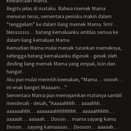
kewanitaan Mama.
Begitu jelas di mataku. Bahwa memek Mama
menurun terus, sementara penisku makin dalam
“tenggelam” ke dalam liang memek Mama. Srrrr…
blesssssss… batang kemaluanku amblas semua ke
dalam liang kemaluan Mama.
Kemudian Mama mulai menaik turunkan memeknya,
sehingga batang kemaluanku digesek - gesek oleh
dinding liang memek Mama yang empuk, licin dan
hangat.
Aku pun mulai merintih keenakan, “Mama… ooooh…
ini enak banget Maaaam…”
Sementara Mama pun memejamkan matanya sambil
mendesah - desah, “Aaaaahhhh… aaaahhh…
aaaaaahhh… aaaaaaahhhhhhhh… aaaaahhhhh…
aaaaah… aaaaah… Dooon… mama sayang kamu
Dooon… sayang kamuuuuu… Doooon… aaaaah…