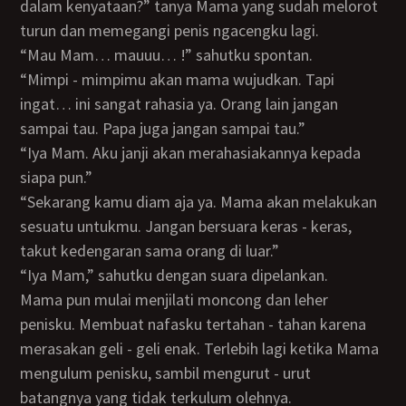
dalam kenyataan?” tanya Mama yang sudah melorot
turun dan memegangi penis ngacengku lagi.
“Mau Mam… mauuu… !” sahutku spontan.
“Mimpi - mimpimu akan mama wujudkan. Tapi
ingat… ini sangat rahasia ya. Orang lain jangan
sampai tau. Papa juga jangan sampai tau.”
“Iya Mam. Aku janji akan merahasiakannya kepada
siapa pun.”
“Sekarang kamu diam aja ya. Mama akan melakukan
sesuatu untukmu. Jangan bersuara keras - keras,
takut kedengaran sama orang di luar.”
“Iya Mam,” sahutku dengan suara dipelankan.
Mama pun mulai menjilati moncong dan leher
penisku. Membuat nafasku tertahan - tahan karena
merasakan geli - geli enak. Terlebih lagi ketika Mama
mengulum penisku, sambil mengurut - urut
batangnya yang tidak terkulum olehnya.