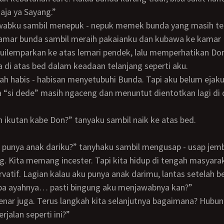
ja ya Sayang.”
 kamar bunda sambil meraih pakaianku dan kubawa ke kamar
 di atas bed dalam keadaan telanjang seperti aku.
ja “si dede” masih ngaceng dan menuntut dientotkan lagi di 
h ikutan kabe Don?” tanyaku sambil naik ke atas bed.
en punya anak dariku?” tanyhaku sambil mengusap - usap jem
vatif. Lagian kalau aku punya anak darimu, lantas setelah 
apa ayahnya… pasti bingung aku menjawabnya kan?”
rjalan seperti ini?”