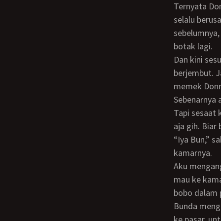
Ternyata Donna selalu berusaha untuk mengikuti apa pun yang kuinginkan. Donna
selalu beru
sebelumnya,
botak lagi.
Dan kini sesuatu yang berbeda telah tampak di mataku. Bahwa memek Donna jadi
berjembut. J
memek Donna
Sebenarnya aku akan menyetubuhi Donna dio samping Bunda yang sudah tertidur.
Tapi sesaat
aja gih. Bia
“Iya Bun,” sahut Donna sambil memberi isyarat padaku agar pindah ke dalam
kamarnya.
Aku mengangguk. Tapi aku mencium bibir Bunda dulu, disusul dengan bisikan, “Aku
mau ke kamar
bobo dalam 
Bunda mengusap - usap rambutku sambil menyahut, “Nanti subuh bunda mau belanja
ke pasar, un