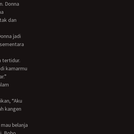
na
tak dan
, sementara
 di kamarmu
r.”
dah kangen
ti. Bobo