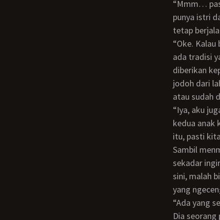
“Mmm… pasti akhirnya kita harus kawin dengan orang lain. Tapi meski kamu sudah
punya istri 
tetap berjala
“Oke. Kalau begitu aku setuju. Hmmm… padahal di salah satu provinsi di negara kita
ada tradisi 
diberikan ke
jodoh dari l
atau sudah d
“Iya, aku juga pernah dengar cerita tentang tradisi itu. Jodohnya sudah ada sejak
kedua anak k
itu, pasti ki
Sambil menmyelusupkan jari ke dalam liang memek Donna, aku berkata, “Kalau
sekadar ingi
sini, malah 
yang ngecen
“Ada yang serius sama aku. Dia seorang duda yang baru ditinggal mati oleh istrinya.
Dia seorang 