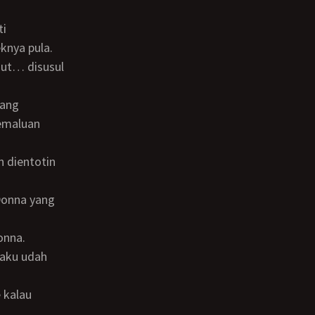
knya pula.
emaluan
onna.