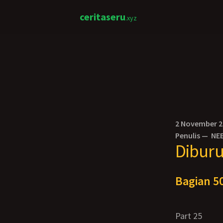
ceritaseru
.xyz
2 November 
Penulis —
NE
Diburu
Bagian 50
Part 25