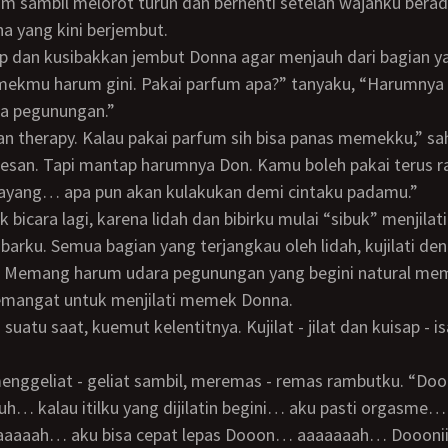
 yang kini berjembut.
emekmu harum gini. Pakai parfum apa?” tanyaku, “Harumnya
ma pegunungan.”
uan therapy. Kalau pakai parfum sih bisa panas memekku,” s
tesan. Tapi mantap harumnya Don. Kamu boleh pakai terus r
 sayang… apa pun akan kulakukan demi cintaku padamu.”
arku. Semua bagian yang terjangkau oleh lidah, kujilati den
i. Memang harum udara pegunungan yang begini natural m
emangat untuk menjilati memek Donna.
h… kalau itilku yang dijilatin begini… aku pasti orgasm
aaah… aku bisa cepat lepas Dooon… aaaaaaah… Dooonii