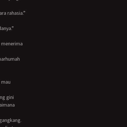
ara rahasia.”
danya.”
gaimana
ngangkang.