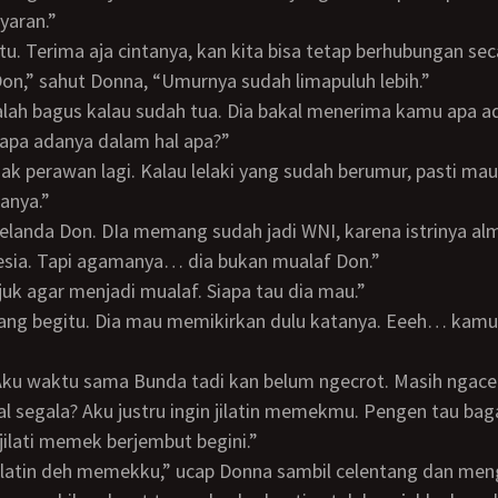
yaran.”
 itu. Terima aja cintanya, kan kita bisa tetap berhubungan sec
 Don,” sahut Donna, “Umurnya sudah limapuluh lebih.”
Malah bagus kalau sudah tua. Dia bakal menerima kamu apa a
 apa adanya dalam hal apa?”
anya.”
esia. Tapi agamanya… dia bukan mualaf Don.”
bujuk agar menjadi mualaf. Siapa tau dia mau.”
al segala? Aku justru ingin jilatin memekmu. Pengen tau ba
ilati memek berjembut begini.”
jilatin deh memekku,” ucap Donna sambil celentang dan me