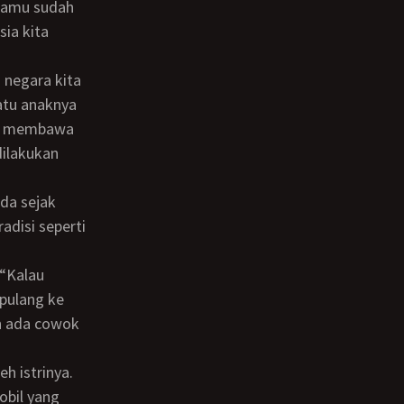
sia kita
satu anaknya
dah membawa
dilakukan
adisi seperti
 pulang ke
ah ada cowok
obil yang