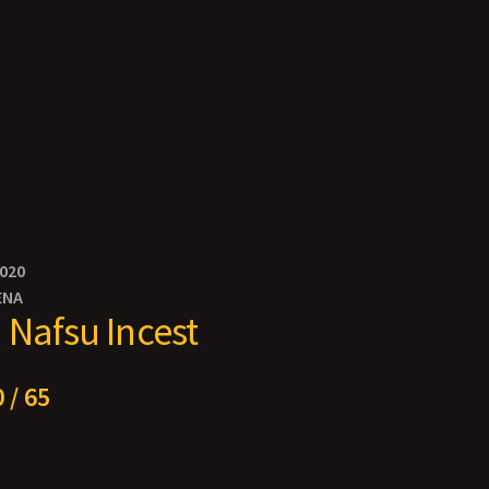
2020
ENA
 Nafsu Incest
 / 65