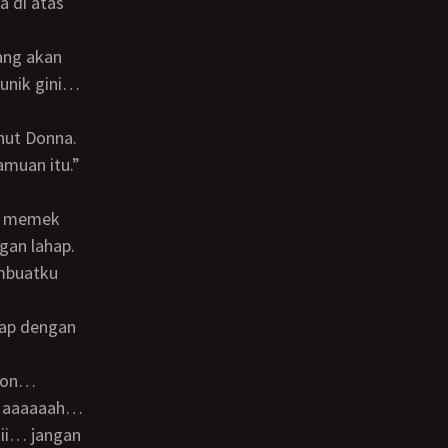
 unik gini…
ahut Donna.
amuan itu.”
gan lahap.
embuatku
e… aaaaaah…
ii… jangan