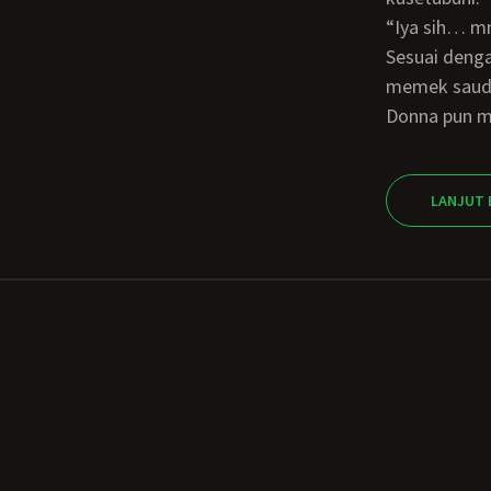
“Iya sih… 
Sesuai dengan permintaan Donna, aku pun mulai mengayun kontolku di dalam liang
memek saud
Donna pun m
LANJUT 