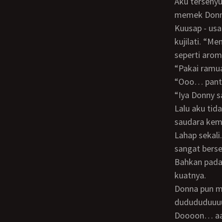
Aku tersenyum sambil melorot turun dan berhenti setelah wajahku berada di atas
memek Donna
Kuusap - usap dan kusibakkan jembut Donna agar menjauh dari bagian yang akan
kujilati. “M
seperti aro
“Pakai ram
“Ooo… pan
“Iya Donny
Lalu aku tidak bicara lagi, karena lidah dan bibirku mulai “sibuk” menjilati memek
saudara kemb
Lahap sekal
sangat bers
Bahkan pada suatu saat, kuemut kelentitnya. Kujilat - jilat dan kuisap - isap dengan
kuatnya.
Donna pun menggeliat - geliat sambil, meremas - remas rambutku. “Dooon…
dudududuuuu
Doooon… aaa