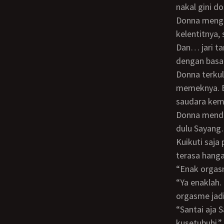
nakal gini 
Donna mengejang tegang, sementara akku malah semakin lahap menjilati
kelentitnya,
Dan… jari tanganku bisa merasakan liang memek Donna mengejut - ngejut… disusul
dengan basa
Donna terkulai lemas. Pada saat itulah kubenamkan kontolku ke dalam liang
memeknya. B
saudara kem
Donna mendekapku erat - erat sambil berkata setengah berbisik, “Jangan dientotin
dulu Sayang…
Kuikuti saja permintaannya. Kurendam kontolku di dalam liang memek Donna yang
terasa hanga
“Enak orga
“Ya enaklah. Masa orgasme gak enak. Kamu nakal iiih… belum apa - apa aku udah
orgasme jadi
“Santai aja Sayang. Kan biasa juga kamu suka dua atau tiga kali orgasme kalau
kusetubuhi.”