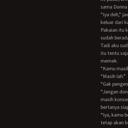
sama Donna a
“Iya deh,” jawabku sambil menepuk - nepuk memek bunda yang masih telanjang. Lalu
keluar dari
Pakaian itu kuilemparkan ke atas lemari pendek, lalu memperhatikan Donna yang
sudah berada
Tadi aku sudah habis - habisan menyetubuhi Bunda. Tapi aku belum ejakulasi. Karena
itu tentu sa
memek.
“Kamu masi
“Masih lah.”
“Gak peng
“Jangan dong. Kita memang incester. Tapi kita hidup di tengah masyarakat yang
masih konser
bertanya si
“Iya, kamu benar juga. Terus langkah kita selanjutnya bagaimana? Hubungan kita
tetap akan be