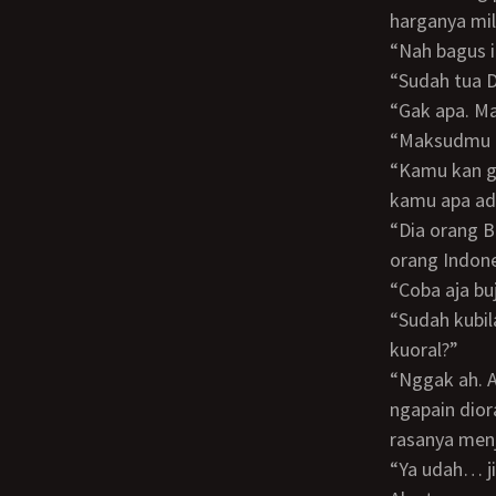
harganya mil
“Nah bagus
“Sudah tua
“Gak apa. 
“Maksudmu
“Kamu kan gak perawan lagi. Kalau lelaki yang sudah berumur, pasti mau menerima
kamu apa ad
“Dia orang Belanda Don. DIa memang sudah jadi WNI, karena istrinya almarhumah
orang Indon
“Coba aja 
“Sudah kubilang begitu. Dia mau memikirkan dulu katanya. Eeeh… kamu mau
kuoral?”
“Nggak ah. Aku waktu sama Bunda tadi kan belum ngecrot. Masih ngaceng gini
ngapain dior
rasanya menj
“Ya udah… 