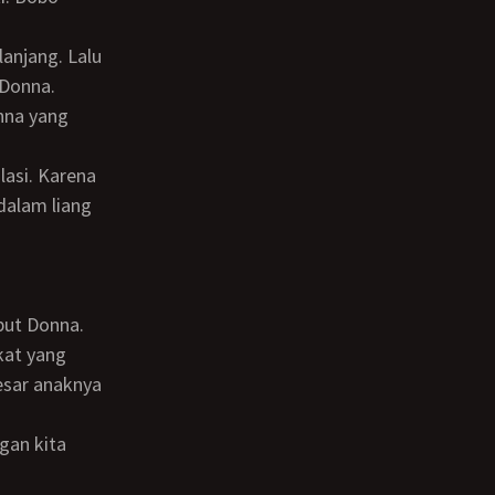
 Donna.
dalam liang
but Donna.
besar anaknya