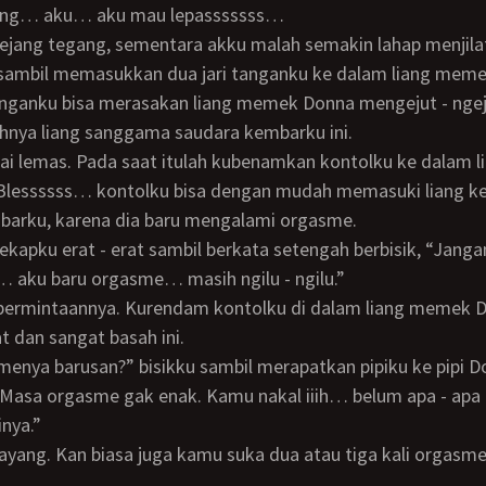
dong… aku… aku mau lepasssssss…
 sambil memasukkan dua jari tanganku ke dalam liang meme
hnya liang sanggama saudara kembarku ini.
lessssss… kontolku bisa dengan mudah memasuki liang k
barku, karena dia baru mengalami orgasme.
 aku baru orgasme… masih ngilu - ngilu.”
t dan sangat basah ini.
smenya barusan?” bisikku sambil merapatkan pipiku ke pipi D
nya.”