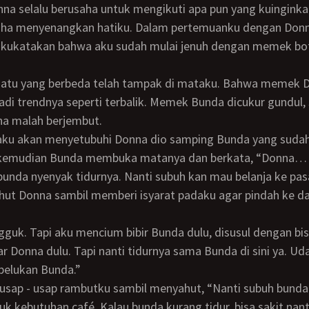
saha menyenangkan hatiku. Dalam pertemuanku dengan Don
 kukatakan bahwa aku sudah mulai jenuh dengan memek bo
adi trendnya seperti terbalik. Memek Bunda dicukur gundul
 malah berjembut.
 kemudian Bunda membuka matanya dan berkata, “Donna…
r bunda nyenyak tidurnya. Nanti subuh kan mau belanja ke pasa
 Donna dulu. Tapi nanti tidurnya sama Bunda di sini ya. U
pelukan Bunda.”
tuk kebutuhan café. Kalau bunda kurang tidur, bisa sakit nan