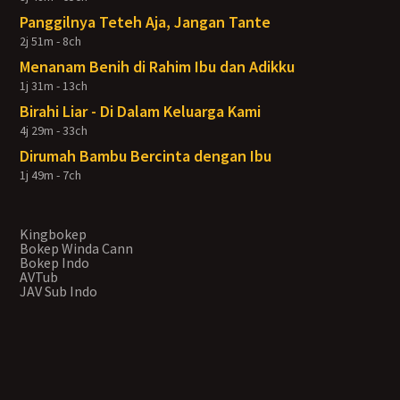
Panggilnya Teteh Aja, Jangan Tante
2j 51m - 8ch
Menanam Benih di Rahim Ibu dan Adikku
1j 31m - 13ch
Birahi Liar - Di Dalam Keluarga Kami
4j 29m - 33ch
Dirumah Bambu Bercinta dengan Ibu
1j 49m - 7ch
Kingbokep
Bokep Winda Cann
Bokep Indo
AVTub
JAV Sub Indo