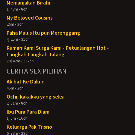
Memanjakan Birahi
1j 48m - 8ch
My Beloved Cousins
26m - 3ch
Paha Mulus Itu pun Merenggang
4j 25m - 31ch
Rumah Kami Surga Kami - Petualangan Hot -
Langkah Langkah Jalang
20j 42m - 132ch
CERITA SEX PILIHAN
Akibat Ke Dukun
45m - 2ch
Ochi, kakakku yang seksi
2j 31m - 8ch
Ibu Pura Pura Diam
1j 5m - 10ch
Keluarga Pak Trisno
6j 33m - 23ch