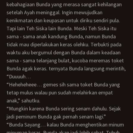
kebahagiaan Bunda yang merasa sangat kehilangan
setelah Ayah meninggal. Ingin mewujudkan
kenikmatan dan keupasan untuk diriku sendiri pula.
Tapi lain Teh Siska lain Bunda. Meski Teh Siska itu
sama - sama anak kandung Bunda, namun Bunda
tidak mau diperlakukan keras olehku. Terbukti pada
waktu aku bergumul dengan Bunda dalam keadaan
sama - sama telanjang bulat, kucoba meremas toket
Bunda agak keras. ternyata Bunda langsung merintih,
“Duuuuh…
“Heheheheee… gemes sih sama toket Bunda yang
tetap mulus walau pun sudah melahirkan empat
anak,” sahutku.
“Mungkin karena Bunda sering senam dahulu. Sejak
jadi peminum Bunda gak pernah senam lagi.”
“Bunda Sayang… kalau Bunda menghentikan minum
minuman keras, Bunda akan jadi lebih sehat. Tubuh