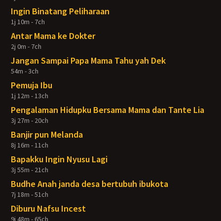
Ingin Binatang Peliharaan
1j 10m - 7ch
Antar Mama ke Dokter
2j 0m - 7ch
Jangan Sampai Papa Mama Tahu yah Dek
54m - 3ch
Pemuja Ibu
1j 12m - 13ch
Pengalaman Hidupku Bersama Mama dan Tante Lia
3j 27m - 20ch
Banjir pun Melanda
8j 16m - 11ch
Bapakku Ingin Nyusu Lagi
3j 55m - 21ch
Budhe Anah janda desa bertubuh ibukota
7j 18m - 51ch
Diburu Nafsu Incest
9j 48m - 65ch