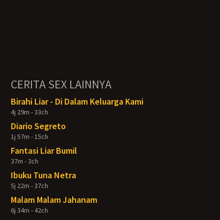
CERITA SEX LAINNYA
Birahi Liar - Di Dalam Keluarga Kami
4j 29m - 33ch
Diario Segreto
1j 57m - 15ch
Fantasi Liar Bumil
37m - 3ch
Ibuku Tuna Netra
5j 22m - 37ch
Malam Malam Jahanam
6j 34m - 42ch