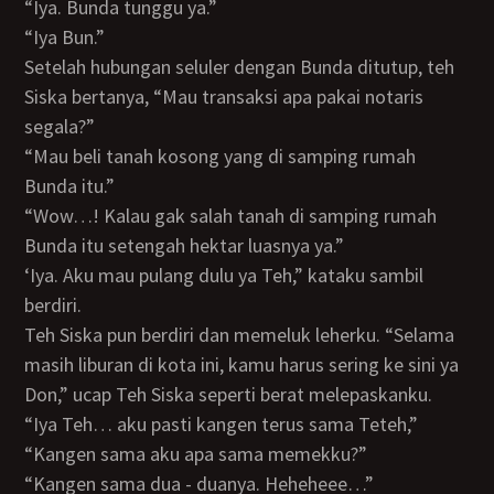
“Iya. Bunda tunggu ya.”
“Iya Bun.”
Setelah hubungan seluler dengan Bunda ditutup, teh
Siska bertanya, “Mau transaksi apa pakai notaris
segala?”
“Mau beli tanah kosong yang di samping rumah
Bunda itu.”
“Wow…! Kalau gak salah tanah di samping rumah
Bunda itu setengah hektar luasnya ya.”
‘iya. Aku mau pulang dulu ya Teh,” kataku sambil
berdiri.
Teh Siska pun berdiri dan memeluk leherku. “Selama
masih liburan di kota ini, kamu harus sering ke sini ya
Don,” ucap Teh Siska seperti berat melepaskanku.
“Iya Teh… aku pasti kangen terus sama Teteh,”
“Kangen sama aku apa sama memekku?”
“Kangen sama dua - duanya. Heheheee…”