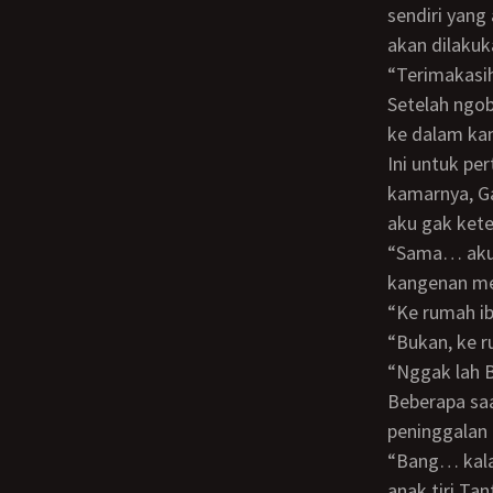
sendiri yang
akan dilakuk
“Terimakas
Setelah ngobrol banyak dengan Pak Gunadi dan istrinya, Gayatri mengajakku ke atas,
ke dalam ka
Ini untuk pertama kalinya aku masuk ke dalam kamar Gayatri. Begitu berada di dalam
kamarnya, G
aku gak ket
“Sama… aku juga. Tapi gak enak ada orang tuamu di bawah, kalau mau kangen -
kangenan men
“Ke rumah 
“Bukan, ke
“Nggak lah
Beberapa saat kemudian Gayatri sudah berada di dalam mobilku, menuju ke rumah
peninggalan 
“Bang… kalau Papa angkat Abang itu almarhum suami Tante Sin, berarti Abang ini
anak tiri Tan