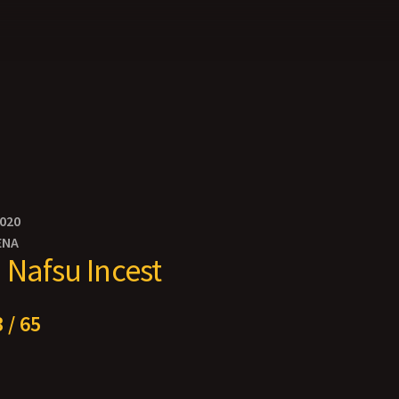
2020
ENA
 Nafsu Incest
 / 65