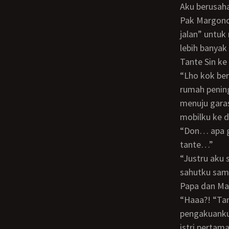
Aku berusaha untuk tutup mulut dahulu. Belum mau mengungkap bahwa aku ini anak
Pak Margono 
jalan” untuk
lebih banyak
Tante Sin ke
“Lho kok berhenti di rumah ini?” tanya Tante Sin setelah mobilku dihentikan di depan
rumah penin
menuju gara
mobilku ke d
“Don… apa gak salah nih? Rumah ini dahulu tempat tinggal almarhum suami
tante…”
“Justru aku sengaja mengajak Tante ke sini, supaya semuanya menjadi jelas,”
sahutku samb
Papa dan Ma
“Haaa?! “Tante Sin terkejut dan menatapku dengan sorot seperti tidak percaya pada
pengakuanku,
istri pertam