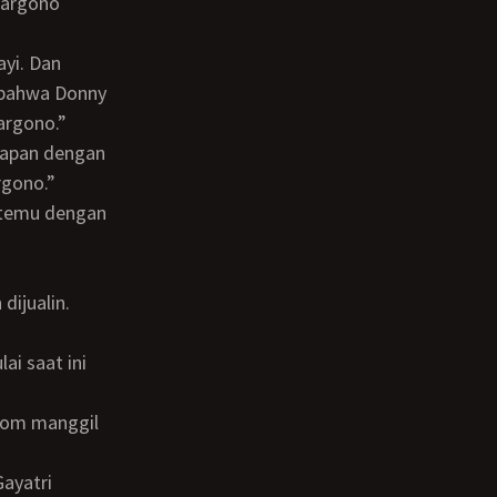
 bahwa Donny
argono.”
rgono.”