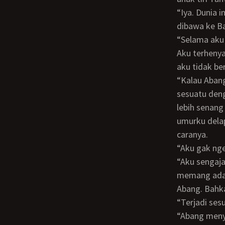
“Iya. Dunia ini jadi terasa kecil bagiku. Ternyata kamu juga anak Pak Gunadi, yang
dibawa ke B
“Selama ak
Aku terhenyak. Pertanyaan yang Gayatri lontarkan itu tentu ada dasarnya. Sehingga
aku tidak be
“Kalau Abang tidur di kamar Tante Sin, aku malah senang Bang. Apalagi kalau terjadi
sesuatu deng
lebih senang
umurku delap
caranya.
“Aku gak n
“Aku sengaja meminta Abang tinggal di rumah Tante Sin selama aku di Semarang,
memang ada 
Abang. Bahka
“Terjadi s
“Abang men