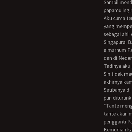
Sambil mendekap pinggangku, Tante Sin berkata lembut, “Mungkin benar. Arwah
papamu ingin
Aku cuma tersenyum getir. Karena teringat lagi segala kebaikan Papa dan Mama,
yang memper
sebagai ahli
Singapura. B
almarhum Pap
dan di Neder
Tadinya aku ingin mengajak Tante Sin tidur di rumah peninggalan Papa itu. Tapi Tante
Sin tidak ma
akhirnya kam
Setibanya di rumah Tante Sin, foto Papa dan Tante Sin di atas cermin meja rias itu
pun diturunk
“Tante meng
tante akan 
pengganti P
Kemudian ka