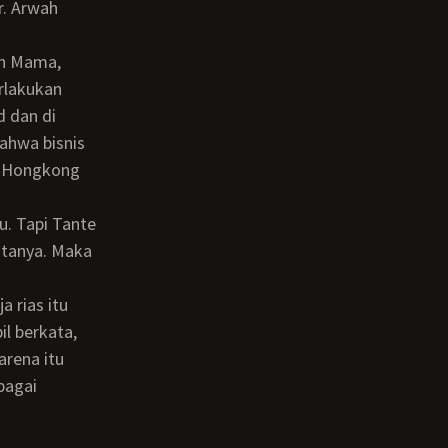
rlakukan
d dan di
bahwa bisnis
i Hongkong
atanya. Maka
il berkata,
rena itu
bagai