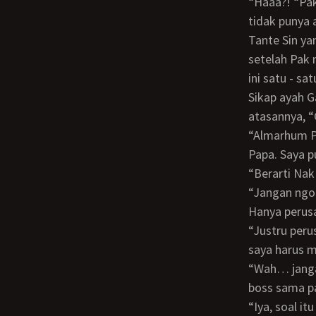
“Haaa?! “Pak Gunadi tampak kaget, “Tapi setahu kami, almarhum Pak Margono
tidak punya 
Tante Sin yang menjawab, “Dia anak angkat yang diadopsi sejak masih bayi. Dan
setelah Pak
ini satu - s
Sikap ayah Gayatri langsung berubah jadi mencair. Bahkan seperti berhadapan dengan
atasannya, “
“Almarhum Papa kan sibuk terus Oom. Makanya Gandhi tidak pernah bertemu dengan
Papa. Saya p
“Berarti N
“Jangan ngomong gitu Oom. Perusahaan - perusahaan di Thailand sudah dijualin.
Hanya perusa
“Justru perusahaan saya bergerak di bidang properti, Nak Donny. Jadi mulai saat ini
saya harus 
“Wah… jangan bikin saya nggak enak ah. Saya kan pacar Gayatri. Masa Oom manggil
boss sama p
“Iya, soal itu sih saya sudah dengar dari Gayatri. Kalau saya sih terserah Gayatri