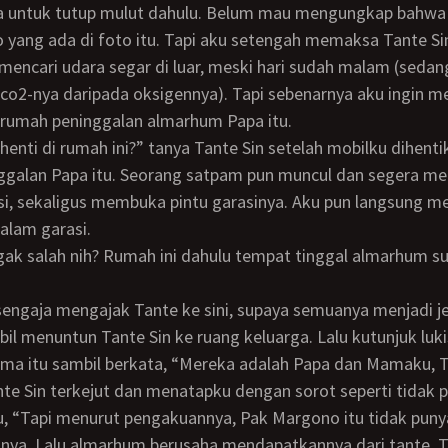
yang ada di foto itu. Tapi aku setengah memaksa Tante Sin 
 mencari udara segar di luar, meski hari sudah malam (sed
 co2-nya daripada oksigennya). Tapi sebenarnya aku ingin m
 rumah peninggalan almarhum Papa itu.
ggalan Papa itu. Seorang satpam pun muncul dan segera m
si, sekaligus membuka pintu garasinya. Aku pun langsung 
alam garasi.
il menuntun Tante Sin ke ruang keluarga. Lalu kutunjuk luk
ma itu sambil berkata, “Mereka adalah Papa dan Mamaku, T
 “Tapi menurut pengakuannya, Pak Margono itu tidak punya
anya. Lalu almarhum berusaha mendapatkannya dari tante. T