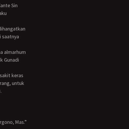
aku
i saatnya
ak Gunadi
rang, untuk
.
argono, Mas.”