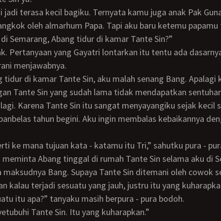
angkok oleh almarhum Papa. Tapi aku baru ketemu papamu t
u di Semarang, Abang tidur di kamar Tante Sin?”
rani menjawabnya.
an Tante Sin yang sudah lama tidak mendapatkan sentuhan 
 lagi. Karena Tante Sin itu sangat menyayangiku sejak kecil
anbelas tahun begini. Aku ingin membalas kebaikannya den
gerti ke mana tujuan kata - katamu itu Tri,” sahutku pura - pu
maksudnya Bang. Supaya Tante Sin ditemani oleh cowok 
n kalau terjadi sesuatu yang jauh, justru itu yang kuharapka
esuatu itu apa?” tanyaku masih berpura - pura bodoh.
yetubuhi Tante Sin. Itu yang kuharapkan.”