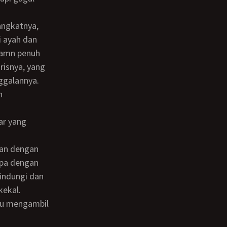
i ayah dan
gamn penuh
risnya, yang
ggalannya.
mpa dengan
indungi dan
kekal.