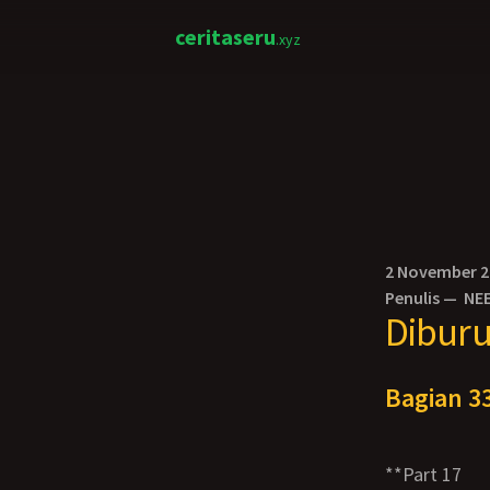
ceritaseru
.xyz
2 November 
Penulis —
NE
Diburu
Bagian 33
**Part 17