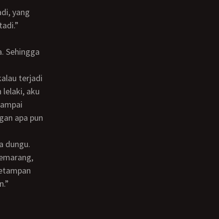
adi.”
lelaki, aku
 sampai
gan apa pun
ra dungu.
setampan
n.”