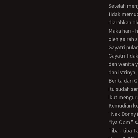
Setelah mengetahui bahwa aku ini anak angkat Papa dan Mama, gairah Tante Sin
tidak memud
diarahkan o
Maka hari - hari berada di rumah Tante Sin, adalah hari - hari yang selalu dihangatkan
oleh gairah 
Gayatri pula
Gayatri tidak pulang sendirian. Ia bersama lelaki yang sebaya dengan Papa almarhum
dan wanita y
dan istrinya
Berita dari Gayatri cukup menyenangkan. Karena ternyata budenya yang sakit keras
itu sudah se
ikut menguru
Kemudian ke
“Nak Donny
“Iya Oom,” 
Tiba - tiba