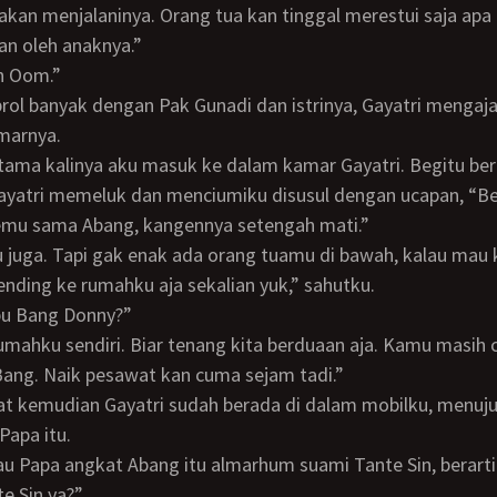
 akan menjalaninya. Orang tua kan tinggal merestui saja apa
an oleh anaknya.”
ih Oom.”
marnya.
ayatri memeluk dan menciumiku disusul dengan ucapan, “Be
emu sama Abang, kangennya setengah mati.”
ding ke rumahku aja sekalian yuk,” sahutku.
ibu Bang Donny?”
 rumahku sendiri. Biar tenang kita berduaan aja. Kamu masih
 Bang. Naik pesawat kan cuma sejam tadi.”
Papa itu.
te Sin ya?”