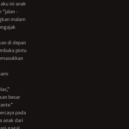
“jalan -
angkan malam
engajak
embuka pintu
memasukkan
isan besar
ante.”
 anak dari
api gagal