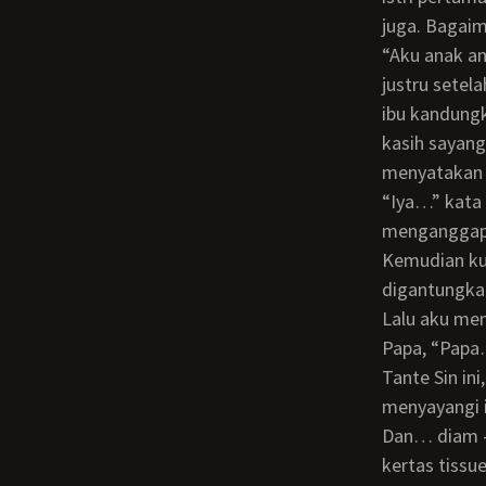
juga. Bagai
“Aku anak angkatnya Tante. Tapi aku juga baru tahu bahwa aku ini anak angkatnya,
justru setel
ibu kandung
kasih sayang
menyatakan b
“Iya…” kata Tante Sin sambil memelukku dari belakang, “tante juga akan
menganggapm
Kemudian kuajak Tante Sin ke ruang tamu, di mana ada sebuah foto besar yang
digantungkan
Lalu aku menatap foto itu sambil berkata seolah - oleh sedang berhadapan dengan
Papa, “Papa
Tante Sin in
menyayangi i
Dan… diam - diam air mataku mengalir ke pipiku. Tante Sin juga tahu, lalu mengambil
kertas tissu