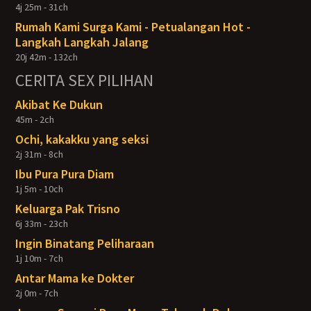
4j 25m - 31ch
Rumah Kami Surga Kami - Petualangan Hot -
Langkah Langkah Jalang
20j 42m - 132ch
CERITA SEX PILIHAN
Akibat Ke Dukun
45m - 2ch
Ochi, kakakku yang seksi
2j 31m - 8ch
Ibu Pura Pura Diam
1j 5m - 10ch
Keluarga Pak Trisno
6j 33m - 23ch
Ingin Binatang Peliharaan
1j 10m - 7ch
Antar Mama ke Dokter
2j 0m - 7ch