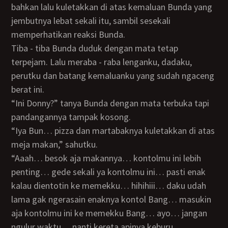
bahkan lalu kuletakkan di atas kemaluan Bunda yang
jembutnya lebat sekali itu, sambil sesekali
memperhatikan reaksi Bunda.
Tiba - tiba Bunda duduk dengan mata tetap
terpejam. Lalu meraba - raba lenganku, dadaku,
perutku dan batang kemaluanku yang sudah ngaceng
berat ini.
“Ini Donny?” tanya Bunda dengan mata terbuka tapi
pandangannya tampak kosong.
“Iya Bun… pizza dan martabaknya kuletakkan di atas
meja makan,” sahutku.
“Aaah… besok aja makannya… kontolmu ini lebih
penting… gede sekali ya kontolmu ini… pasti enak
kalau dientotin ke memekku… hihihiii… daku udah
lama gak ngerasain enaknya kontol Bang… masukin
aja kontolmu ini ke memekku Bang… ayo… jangan
ngulur waktu… nanti kereta apinya keburu