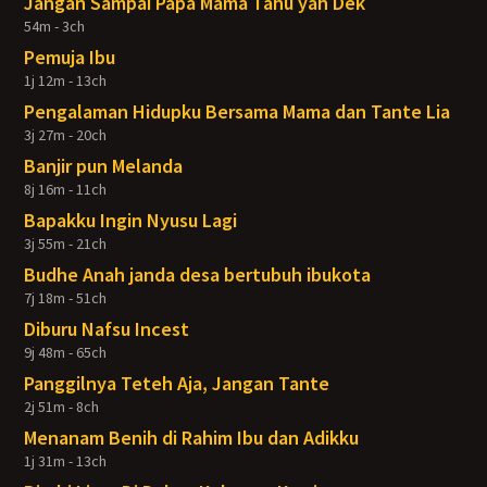
Jangan Sampai Papa Mama Tahu yah Dek
54m - 3ch
Pemuja Ibu
1j 12m - 13ch
Pengalaman Hidupku Bersama Mama dan Tante Lia
3j 27m - 20ch
Banjir pun Melanda
8j 16m - 11ch
Bapakku Ingin Nyusu Lagi
3j 55m - 21ch
Budhe Anah janda desa bertubuh ibukota
7j 18m - 51ch
Diburu Nafsu Incest
9j 48m - 65ch
Panggilnya Teteh Aja, Jangan Tante
2j 51m - 8ch
Menanam Benih di Rahim Ibu dan Adikku
1j 31m - 13ch