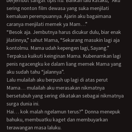
berjembut sangat tipis itu. Bahkan lalu kataku, “Aku
sering nonton film dewasa yang suka menjilati
kemaluan perempuannya. Ajarin aku bagaimana
caranya menjilati memek ya Mam…”
“Besok aja. Jembutnya harus dicukur dulu, biar enak
jilatinnya,” sahut Mama, “Sekarang masukin lagi aja
kontolmu. Mama udah kepengen lagi, Sayang.”
Terpaksa kuikuti keinginan Mama. Kubenamkan lagi
penis ngacengku ke dalam liang memek Mama yang
aku sudah tahu “jalannya”.
Lalu mulailah aku berpush up lagi di atas perut
Mama… mulailah aku merasakan nikmatnya
bersetubuh yang sering dikatakan sebagai nikmatnya
surga dunia ini.
Hai… kok malah ngelamun terus?” Donna menepuk
bahuku, membuatku kaget dan membuyarkan
terawangan masa laluku.