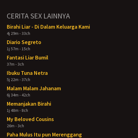
CERITA SEX LAINNYA
Birahi Liar - Di Dalam Keluarga Kami
4j 29m - 33ch
Diario Segreto
1j 57m - 15ch
Fantasi Liar Bumil
37m - 3ch
Ibuku Tuna Netra
5j 22m - 37ch
Malam Malam Jahanam
6j 34m - 42ch
Memanjakan Birahi
1j 48m - 8ch
My Beloved Cousins
26m - 3ch
Paha Mulus Itu pun Merenggang