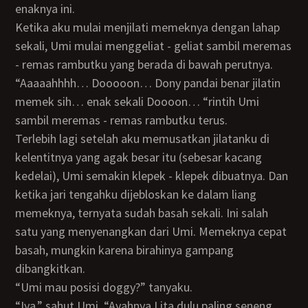
enaknya ini.
Ketika aku mulai menjilati memeknya dengan lahap
sekali, Umi mulai menggeliat - geliat sambil meremas
- remas rambutku yang berada di bawah perutnya.
“Aaaaahhhh… Dooooon… Dony pandai benar jilatin
memek sih… enak sekali Doooon… “rintih Umi
sambil meremas - remas rambutku terus.
Terlebih lagi setelah aku memusatkan jilatanku di
kelentitnya yang agak besar itu (sebesar kacang
kedelai), Umi semakin klepek - klepek dibuatnya. Dan
ketika jari tengahku dijebloskan ke dalam liang
memeknya, ternyata sudah basah sekali. Ini salah
satu yang menyenangkan dari Umi. Memeknya cepat
basah, mungkin karena birahinya gampang
dibangkitkan.
“Umi mau posisi doggy?” tanyaku.
“Iya,” sahut Umi, “Ayahnya Lita dulu paling seneng