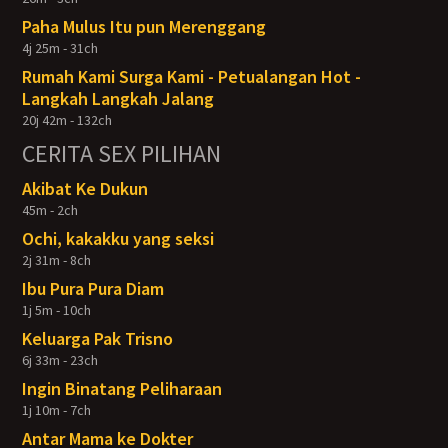
Paha Mulus Itu pun Merenggang
4j 25m - 31ch
Rumah Kami Surga Kami - Petualangan Hot -
Langkah Langkah Jalang
20j 42m - 132ch
CERITA SEX PILIHAN
Akibat Ke Dukun
45m - 2ch
Ochi, kakakku yang seksi
2j 31m - 8ch
Ibu Pura Pura Diam
1j 5m - 10ch
Keluarga Pak Trisno
6j 33m - 23ch
Ingin Binatang Peliharaan
1j 10m - 7ch
Antar Mama ke Dokter