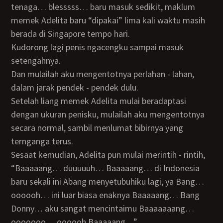
tenaga… blesssss… baru masuk sedikit, maklum
memek Adelita baru “dipakai” lima kali waktu masih
berada di Singapore tempo hari.
Kudorong lagi penis ngacengku sampai masuk
setengahnya.
Dan mulailah aku mengentotnya perlahan - lahan,
dalam jarak pendek - pendek dulu.
Setelah liang memek Adelita mulai beradaptasi
dengan ukuran penisku, mulailah aku mengentotnya
secara normal, sambil menlumat bibirnya yang
ternganga terus.
Sesaat kemudian, Adelita pun mulai merintih - rintih,
“Baaaaang… duuuuuh… Baaaaang… di Indonesia
baru sekali ini Abang menyetubuhiku lagi, ya Bang…
oooooh… ini luar biasa enaknya Baaaaang… Bang
Donny… aku sangat mencintaimu Baaaaaaang…
ooooooo… oooooh Baaaaang…”