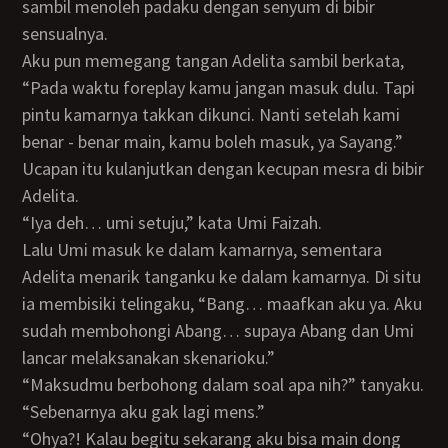
sambil menoleh padaku dengan senyum di bibir
sensualnya.
Aku pun memegang tangan Adelita sambil berkata,
“Pada waktu foreplay kamu jangan masuk dulu. Tapi
pintu kamarnya takkan dikunci. Nanti setelah kami
benar - benar main, kamu boleh masuk, ya Sayang.”
Ucapan itu kulanjutkan dengan kecupan mesra di bibir
Adelita.
“Iya deh… umi setuju,” kata Umi Faizah.
Lalu Umi masuk ke dalam kamarnya, sementara
Adelita menarik tanganku ke dalam kamarnya. Di situ
ia membisiki telingaku, “Bang… maafkan aku ya. Aku
sudah membohongi Abang… supaya Abang dan Umi
lancar melaksanakan skenarioku.”
“Maksudmu berbohong dalam soal apa nih?” tanyaku.
“Sebenarnya aku gak lagi mens.”
“Ohya?! Kalau begitu sekarang aku bisa main dong