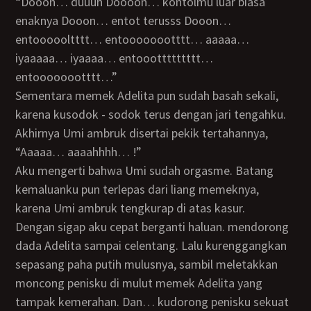
“Dooon… duuuh Doooon… kontolmu luar biasa
enaknya Dooon… entot terusss Dooon…
entoooooltttt… entoooooootttt… aaaaa…
iyaaaaa… iyaaaa… entooottttttttt…
entoooooootttt…”
Sementara memek Adelita pun sudah basah sekali,
karena kusodok - sodok terus dengan jari tengahku.
Akhirnya Umi ambruk disertai pekik tertahannya,
“Aaaaa… aaaahhhh… !”
Aku mengerti bahwa Umi sudah orgasme. Batang
kemaluanku pun terlepas dari liang memeknya,
karena Umi ambruk tengkurap di atas kasur.
Dengan sigap aku cepat berganti haluan. mendorong
dada Adelita sampai celentang. Lalu kurenggangkan
sepasang paha putih mulusnya, sambil meletakkan
moncong penisku di mulut memek Adelita yang
tampak kemerahan. Dan… kudorong penisku sekuat