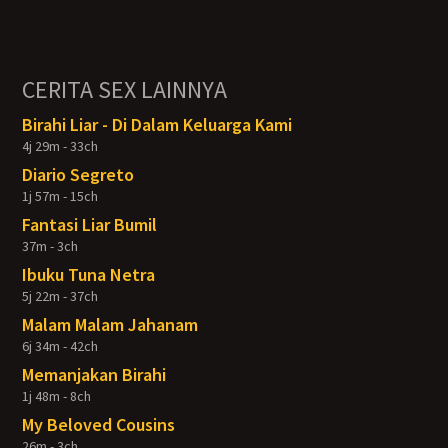
CERITA SEX LAINNYA
Birahi Liar - Di Dalam Keluarga Kami
4j 29m - 33ch
Diario Segreto
1j 57m - 15ch
Fantasi Liar Bumil
37m - 3ch
Ibuku Tuna Netra
5j 22m - 37ch
Malam Malam Jahanam
6j 34m - 42ch
Memanjakan Birahi
1j 48m - 8ch
My Beloved Cousins
26m - 3ch