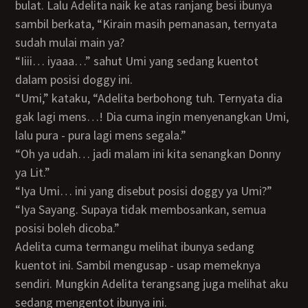
bulat. Lalu Adelita naik ke atas ranjang besi ibunya
sambil berkata, “Kirain masih pemanasan, ternyata
sudah mulai main ya?
“Iiii… iyaaa…” sahut Umi yang sedang kuentot
dalam posisi doggy ini.
“Umi,” kataku, “Adelita berbohong tuh. Ternyata dia
gak lagi mens…! Dia cuma ingin menyenangkan Umi,
lalu pura - pura lagi mens segala.”
“Oh ya udah… jadi malam ini kita senangkan Donny
ya Lit.”
“Iya Umi… ini yang disebut posisi doggy ya Umi?”
“Iya Sayang. Supaya tidak membosankan, semua
posisi boleh dicoba.”
Adelita cuma termangu melihat ibunya sedang
kuentot ini. Sambil mengusap - usap memeknya
sendiri. Mungkin Adelita terangsang juga melihat aku
sedang mengentot ibunya ini.