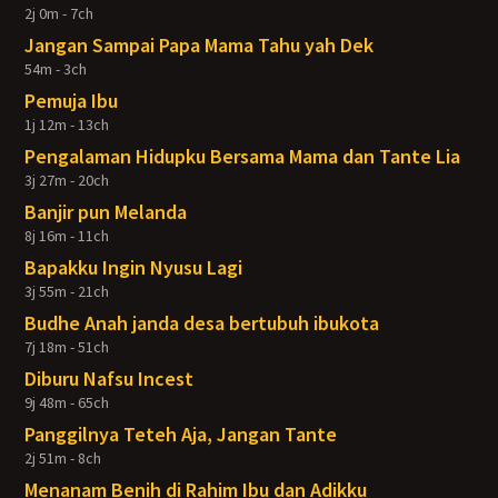
2j 0m - 7ch
Jangan Sampai Papa Mama Tahu yah Dek
54m - 3ch
Pemuja Ibu
1j 12m - 13ch
Pengalaman Hidupku Bersama Mama dan Tante Lia
3j 27m - 20ch
Banjir pun Melanda
8j 16m - 11ch
Bapakku Ingin Nyusu Lagi
3j 55m - 21ch
Budhe Anah janda desa bertubuh ibukota
7j 18m - 51ch
Diburu Nafsu Incest
9j 48m - 65ch
Panggilnya Teteh Aja, Jangan Tante
2j 51m - 8ch
Menanam Benih di Rahim Ibu dan Adikku