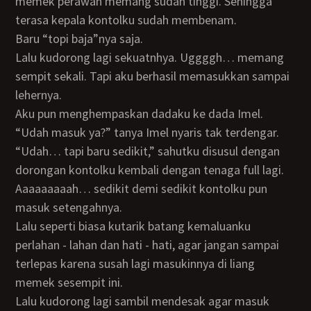
memek perawan memang sudah tinggi. Sehingga
terasa kepala kontolku sudah membenam.
Baru “topi baja”nya saja.
Lalu kudorong lagi sekuatnhya. Uggggh… memang
sempit sekali. Tapi aku berhasil memasukkan sampai
lehernya.
Aku pun menghempaskan dadaku ke dada Imel.
“Udah masuk ya?” tanya Imel nyaris tak terdengar.
“Udah… tapi baru sedikit,” sahutku disusul dengan
dorongan kontolku kembali dengan tenaga full lagi.
Aaaaaaaaah… sedikit demi sedikit kontolku pun
masuk setengahnya.
Lalu seperti biasa kutarik batang kemaluanku
perlahan - lahan dan hati - hati, agar jangan sampai
terlepas karena susah lagi masukinnya di liang
memek sesempit ini.
Lalu kudorong lagi sambil mendesak agar masuk