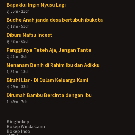
Bapakku Ingin Nyusu Lagi
3j 55m - 21ch
Budhe Anah janda desa bertubuh ibukota
7j 18m - 51ch
Diburu Nafsu Incest
9j 48m - 65ch
Panggilnya Teteh Aja, Jangan Tante
2j 51m - 8ch
Menanam Benih di Rahim Ibu dan Adikku
1j 31m - 13ch
Birahi Liar - Di Dalam Keluarga Kami
4j 29m - 33ch
Dirumah Bambu Bercinta dengan Ibu
1j 49m - 7ch
Kingbokep
Bokep Winda Cann
Bokep Indo