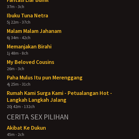
37m - 3ch
Ibuku Tuna Netra
5j 22m - 37ch
Malam Malam Jahanam
6j 34m - 42ch
Memanjakan Birahi
1j 48m - 8ch
My Beloved Cousins
26m - 3ch
Paha Mulus Itu pun Merenggang
4j 25m - 31ch
Rumah Kami Surga Kami - Petualangan Hot -
Langkah Langkah Jalang
20j 42m - 132ch
CERITA SEX PILIHAN
Akibat Ke Dukun
45m - 2ch