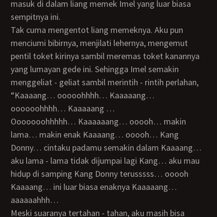
masuk di dalam liang memek Imel yang luar biasa
sempitnya ini.
Tak cuma mengentot liang memeknya. Aku pun
menciumi bibirnya, menjilati lehernya, mengemut
pentil toket kirinya sambil meremas toket kanannya
yang lumayan gede ini. Sehingga Imel semakin
menggeliat - geliat sambil merintih - rintih perlahan,
“Kaaaang… ooooohhhh… Kaaaaang…
oooooohhhh… Kaaaaang …
ooooooohhhhh… Kaaaaaang… ooooh… makin
lama… makin enak Kaaaang… ooooh… Kang
Donny… cintaku padamu semakin dalam Kaaaang…
aku lama - lama tidak dijumpai lagi Kang… aku mau
hidup di samping Kang Donny terusssss… ooooh
Kaaaang… ini luar biasa enaknya Kaaaaang…
aaaaaahhh…
Meski suaranya tertahan - tahan, aku masih bisa