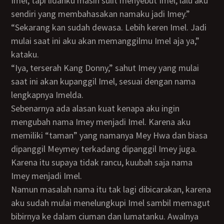
Imel, tapi lidahku masih sulit menyebut Imel, lalu aku
sendiri yang membahasakan namaku jadi Imey.”
“Sekarang kan sudah dewasa. Lebih keren Imel. Jadi
mulai saat ini aku akan memanggilmu Imel aja ya,”
kataku.
“Iya, terserah Kang Donny,” sahut Imey yang mulai
saat ini akan kupanggil Imel, sesuai dengan nama
lengkapnya Imelda.
Sebenarnya ada alasan kuat kenapa aku ingin
mengubah nama Imey menjadi Imel. Karena aku
memiliki “taman” yang namanya Mey Hwa dan biasa
dipanggil Meymey terkadang dipanggil Imey juga.
Karena itu supaya tidak rancu, kuubah saja nama
Imey menjadi Imel.
Namun masalah nama itu tak lagi dibicarakan, karena
aku sudah mulai menelungkupi Imel sambil memagut
bibirnya ke dalam ciuman dan lumatanku. Awalnya