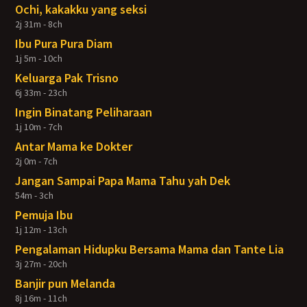
Ochi, kakakku yang seksi
2j 31m - 8ch
Ibu Pura Pura Diam
1j 5m - 10ch
Keluarga Pak Trisno
6j 33m - 23ch
Ingin Binatang Peliharaan
1j 10m - 7ch
Antar Mama ke Dokter
2j 0m - 7ch
Jangan Sampai Papa Mama Tahu yah Dek
54m - 3ch
Pemuja Ibu
1j 12m - 13ch
Pengalaman Hidupku Bersama Mama dan Tante Lia
3j 27m - 20ch
Banjir pun Melanda
8j 16m - 11ch