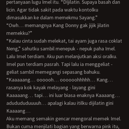
pertanyaan lugu Imel itu. “DIjilatin. Supaya basah dan
licin. Agar tidak sakit pada waktu kontolku
dimasukkan ke dalam memekmu Sayang.”
“Owh… memangnya Kang Donny gak jijik jilatin
memekku?”
“Kalau cinta sudah melekat, tai ayam juga rasa coklat
Neng,” sahutku sambil menepuk - nepuk paha Imel.
Lalu Imel terdiam. Aku pun melanjutkan aksi oralku.
Imel pun terdiam pasrah. Tapi lalu ia menggeliat -
geliat sambil memegangi sepasang bahuku.
“Kaaaaang… oooooh… oooooohhhhh… Kang…
rasanya kok kayak melayang - layang gini
Kaaaaang… tapi… ini luar biasa enaknya Kaaaang…
adudududuuuuh… apalagi kalau itilku dijilatin gini
Kaaaang…
Aku memang semakin gencar mengoral memek Imel.
Bukan cuma menjilati bagian yang berwarna pink itu,