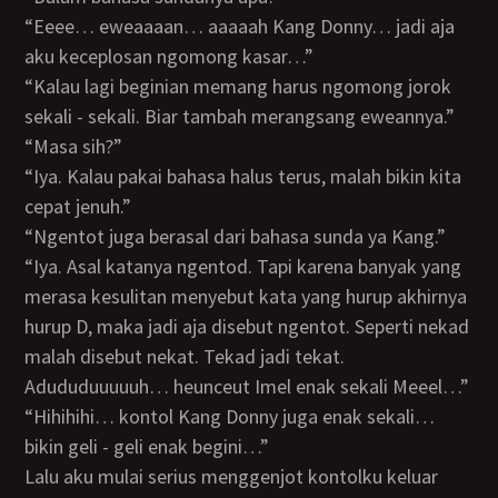
“Eeee… eweaaaan… aaaaah Kang Donny… jadi aja
aku keceplosan ngomong kasar…”
“Kalau lagi beginian memang harus ngomong jorok
sekali - sekali. Biar tambah merangsang eweannya.”
“Masa sih?”
“Iya. Kalau pakai bahasa halus terus, malah bikin kita
cepat jenuh.”
“Ngentot juga berasal dari bahasa sunda ya Kang.”
“Iya. Asal katanya ngentod. Tapi karena banyak yang
merasa kesulitan menyebut kata yang hurup akhirnya
hurup D, maka jadi aja disebut ngentot. Seperti nekad
malah disebut nekat. Tekad jadi tekat.
Adududuuuuuh… heunceut Imel enak sekali Meeel…”
“Hihihihi… kontol Kang Donny juga enak sekali…
bikin geli - geli enak begini…”
Lalu aku mulai serius menggenjot kontolku keluar