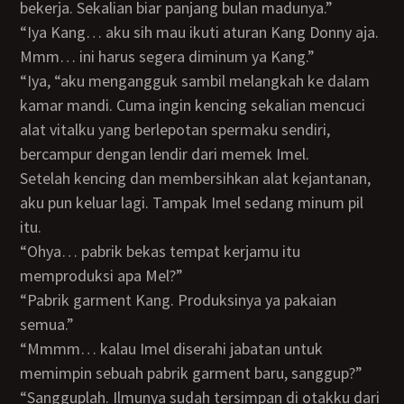
bekerja. Sekalian biar panjang bulan madunya.”
“Iya Kang… aku sih mau ikuti aturan Kang Donny aja.
Mmm… ini harus segera diminum ya Kang.”
“Iya, “aku mengangguk sambil melangkah ke dalam
kamar mandi. Cuma ingin kencing sekalian mencuci
alat vitalku yang berlepotan spermaku sendiri,
bercampur dengan lendir dari memek Imel.
Setelah kencing dan membersihkan alat kejantanan,
aku pun keluar lagi. Tampak Imel sedang minum pil
itu.
“Ohya… pabrik bekas tempat kerjamu itu
memproduksi apa Mel?”
“Pabrik garment Kang. Produksinya ya pakaian
semua.”
“Mmmm… kalau Imel diserahi jabatan untuk
memimpin sebuah pabrik garment baru, sanggup?”
“Sangguplah. Ilmunya sudah tersimpan di otakku dari