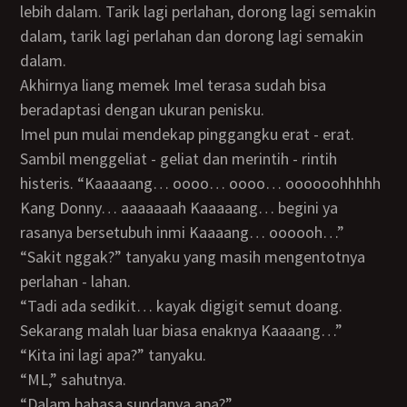
lebih dalam. Tarik lagi perlahan, dorong lagi semakin
dalam, tarik lagi perlahan dan dorong lagi semakin
dalam.
Akhirnya liang memek Imel terasa sudah bisa
beradaptasi dengan ukuran penisku.
Imel pun mulai mendekap pinggangku erat - erat.
Sambil menggeliat - geliat dan merintih - rintih
histeris. “Kaaaaang… oooo… oooo… oooooohhhhh
Kang Donny… aaaaaaah Kaaaaang… begini ya
rasanya bersetubuh inmi Kaaaang… oooooh…”
“Sakit nggak?” tanyaku yang masih mengentotnya
perlahan - lahan.
“Tadi ada sedikit… kayak digigit semut doang.
Sekarang malah luar biasa enaknya Kaaaang…”
“Kita ini lagi apa?” tanyaku.
“ML,” sahutnya.
“Dalam bahasa sundanya apa?”