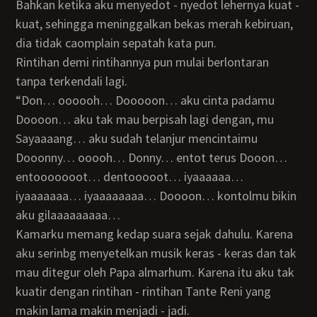
Bahkan ketika aku menyedot - nyedot lehernya kuat -
kuat, sehingga meninggalkan bekas merah kebiruan,
dia tidak caomplain sepatah kata pun.
Rintihan demi rintihannya pun mulai berlontaran
tanpa terkendali lagi.
“Don… oooooh… Dooooon… aku cinta padamu
Doooon… aku tak mau berpisah lagi dengan, mu
Sayaaaang… aku sudah telanjur mencintaimu
Dooonny… ooooh… Donny… entot terus Dooon…
entooooooot… dentooooot… iyaaaaaa…
iyaaaaaaa… iyaaaaaaaa… Doooon… kontolmu bikin
aku gilaaaaaaaaa…
Kamarku memang kedap suara sejak dahulu. Karena
aku serinbg menyetelkan musik keras - keras dan tak
mau ditegur oleh Papa almarhum. Karena itu aku tak
kuatir dengan rintihan - rintihan Tante Reni yang
makin lama makin menjadi - jadi.