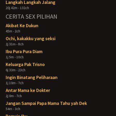
Langkah Langkah Jalang
20j 42m - 132ch
CERITA SEX PILIHAN
Akibat Ke Dukun
45m - 2ch
Ochi, kakakku yang seksi
2j 31m - 8ch
Ibu Pura Pura Diam
1j 5m - 10ch
Keluarga Pak Trisno
6j 33m - 23ch
Ingin Binatang Peliharaan
1j 10m - 7ch
Antar Mama ke Dokter
2j 0m - 7ch
Jangan Sampai Papa Mama Tahu yah Dek
54m - 3ch