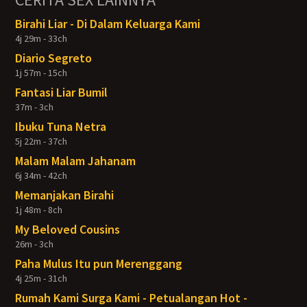
Birahi Liar - Di Dalam Keluarga Kami
4j 29m - 33ch
Diario Segreto
1j 57m - 15ch
Fantasi Liar Bumil
37m - 3ch
Ibuku Tuna Netra
5j 22m - 37ch
Malam Malam Jahanam
6j 34m - 42ch
Memanjakan Birahi
1j 48m - 8ch
My Beloved Cousins
26m - 3ch
Paha Mulus Itu pun Merenggang
4j 25m - 31ch
Rumah Kami Surga Kami - Petualangan Hot -