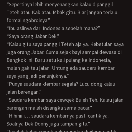
“Sepertinya lebih menyenangkan kalau dipanggil
Teteh atau Kak atau Mbak gitu. Biar jangan terlalu
formal ngobrolnya.”
“Ibu aslinya dari Indonesia sebelah mana?”
“Saya orang Jabar Dek.”
“Kalau gitu saya panggil Teteh aja ya. Kebetulan saya
juga orang Jabar. Cuma sejak bayi sampai dewasa di
Bangkok ini. Baru satu kali pulang ke Indonesia,
malah gak tau jalan. Untung ada saudara kembar
saya yang jadi penunjuknya.”
“Punya saudara klembar segala? Lucu dong kalau
jalan barengan.”
“Saudara kembar saya cewqek Bu eh Teh. Kalau jalan
barengan malah disangka sama pacar.”
“Hihihiiii… saudara kembarnya pasti cantik ya.
Soalnya Dek Donny juga tampan gitu.”
“Iyualah kalau cowok gak mungkin dibilang cantik.