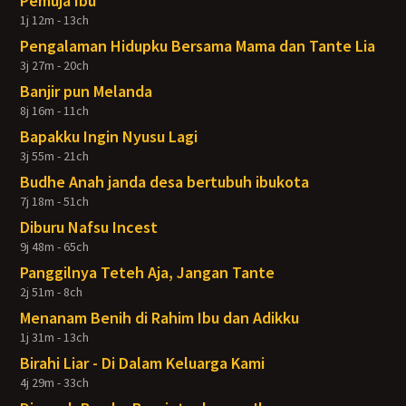
Pemuja Ibu
1j 12m - 13ch
Pengalaman Hidupku Bersama Mama dan Tante Lia
3j 27m - 20ch
Banjir pun Melanda
8j 16m - 11ch
Bapakku Ingin Nyusu Lagi
3j 55m - 21ch
Budhe Anah janda desa bertubuh ibukota
7j 18m - 51ch
Diburu Nafsu Incest
9j 48m - 65ch
Panggilnya Teteh Aja, Jangan Tante
2j 51m - 8ch
Menanam Benih di Rahim Ibu dan Adikku
1j 31m - 13ch
Birahi Liar - Di Dalam Keluarga Kami
4j 29m - 33ch