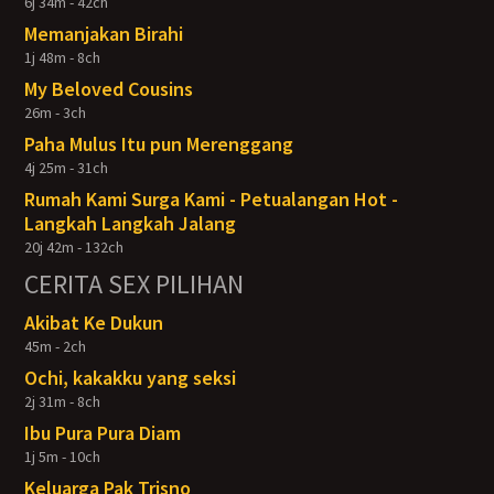
6j 34m - 42ch
Memanjakan Birahi
1j 48m - 8ch
My Beloved Cousins
26m - 3ch
Paha Mulus Itu pun Merenggang
4j 25m - 31ch
Rumah Kami Surga Kami - Petualangan Hot -
Langkah Langkah Jalang
20j 42m - 132ch
CERITA SEX PILIHAN
Akibat Ke Dukun
45m - 2ch
Ochi, kakakku yang seksi
2j 31m - 8ch
Ibu Pura Pura Diam
1j 5m - 10ch
Keluarga Pak Trisno