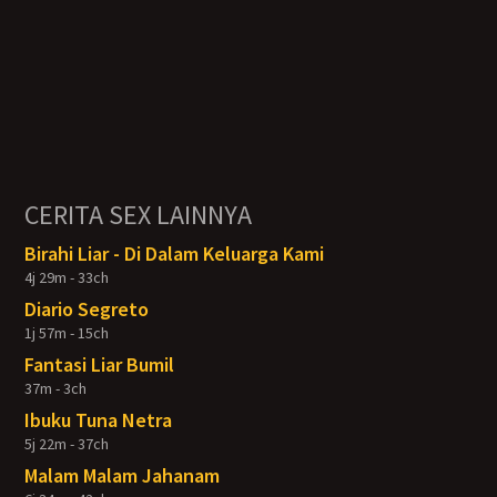
CERITA SEX LAINNYA
Birahi Liar - Di Dalam Keluarga Kami
4j 29m - 33ch
Diario Segreto
1j 57m - 15ch
Fantasi Liar Bumil
37m - 3ch
Ibuku Tuna Netra
5j 22m - 37ch
Malam Malam Jahanam