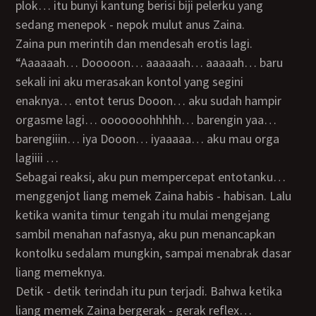
plok… itu bunyi kantung berisi biji pelerku yang
sedang menepok - nepok mulut anus Zaina.
Zaina pun merintih dan mendesah erotis lagi.
“Aaaaaah… Dooooon… aaaaaah… aaaaah… baru
sekali ini aku merasakan kontol yang segini
enaknya… entot terus Dooon… aku sudah hampir
orgasme lagi… ooooooohhhhh… barengin yaa…
barengiiin… iya Dooon… iyaaaaa… aku mau orga
lagiiii …
Sebagai reaksi, aku pun mempercepat entotanku…
menggenjot liang memek Zaina habis - habisan. Lalu
ketika wanita timur tengah itu mulai mengejang
sambil menahan nafasnya, aku pun menancapkan
kontolku sedalam mungkin, sampai menabrak dasar
liang memeknya.
Detik - detik terindah itu pun terjadi. Bahwa ketika
liang memek Zaina bergerak - gerak reflex…