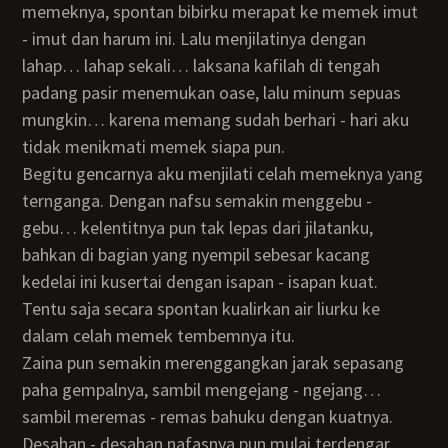
memeknya, spontan bibirku merapat ke memek imut
- imut dan harum ini. Lalu menjilatinya dengan
lahap… lahap sekali… laksana kafilah di tengah
padang pasir menemukan oase, lalu minum sepuas
mungkin… karena memang sudah berhari - hari aku
tidak menikmati memek siapa pun.
Begitu gencarnya aku menjilati celah memeknya yang
ternganga. Dengan nafsu semakin menggebu -
gebu… kelentitnya pun tak lepas dari jilatanku,
bahkan di bagian yang nyempil sebesar kacang
kedelai ini kusertai dengan isapan - isapan kuat.
Tentu saja secara spontan kualirkan air liurku ke
dalam celah memek tembemnya itu.
Zaina pun semakin merenggangkan jarak sepasang
paha gempalnya, sambil mengejang - ngejang…
sambil meremas - remas bahuku dengan kuatnya.
Desahan - desahan nafasnya pun mulai terdengar.