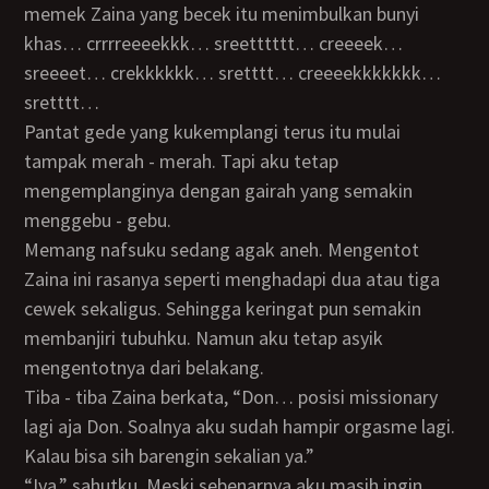
memek Zaina yang becek itu menimbulkan bunyi
khas… crrrreeeekkk… sreetttttt… creeeek…
sreeeet… crekkkkkk… sretttt… creeeekkkkkkk…
sretttt…
Pantat gede yang kukemplangi terus itu mulai
tampak merah - merah. Tapi aku tetap
mengemplanginya dengan gairah yang semakin
menggebu - gebu.
Memang nafsuku sedang agak aneh. Mengentot
Zaina ini rasanya seperti menghadapi dua atau tiga
cewek sekaligus. Sehingga keringat pun semakin
membanjiri tubuhku. Namun aku tetap asyik
mengentotnya dari belakang.
Tiba - tiba Zaina berkata, “Don… posisi missionary
lagi aja Don. Soalnya aku sudah hampir orgasme lagi.
Kalau bisa sih barengin sekalian ya.”
“Iya,” sahutku. Meski sebenarnya aku masih ingin