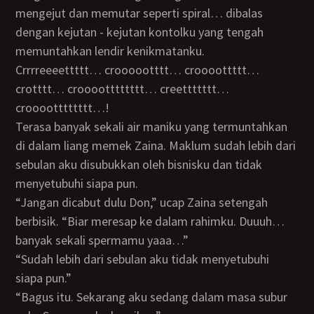
mengejut dan memutar seperti spiral… dibalas
dengan kejutan - kejutan kontolku yang tengah
memuntahkan lendir kenikmatanku.
Crrrreeeettttt… croooootttt… croooottttt…
crotttt… crooootttttttt… creettttttt…
crooootttttttt…!
Terasa banyak sekali air maniku yang termuntahkan
di dalam liang memek Zaina. Maklum sudah lebih dari
sebulan aku disubukkan oleh bisnisku dan tidak
menyetubuhi siapa pun.
“Jangan dicabut dulu Don,” ucap Zaina setengah
berbisik. “Biar meresap ke dalam rahimku. Duuuh…
banyak sekali spermamu yaaa…”
“Sudah lebih dari sebulan aku tidak menyetubuhi
siapa pun.”
“Bagus itu. Sekarang aku sedang dalam masa subur