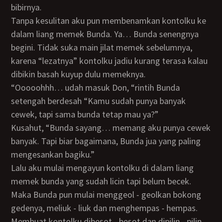
bibirnya.
Tanpa kesulitan aku pun membenamkan kontolku ke
dalam liang memek Bunda. Ya… Bunda senengnya
begini. Tidak suka main jilat memek sebelumnya,
karena “lezatnya” kontolku jadiu kurang terasa kalau
dibikin basah kuyup dulu memeknya.
“Ooooohhh… udah masuk Don, “rintih Bunda
setengah berdesah “Kamu sudah punya banyak
cewek, tapi sama bunda tetap mau ya?”
Kusahut, “Bunda sayang… memang aku punya cewek
banyak. Tapi biar bagaimana, Bunda jua yang paling
mengesankan bagiku.”
Lalu aku mulai mengayun kontolku di dalam liang
memek bunda yang sudah licin tapi belum becek.
Maka Bunda pun mulai menggeol - geolkan bokong
gedenya, meliuk - liuk dan menghempas - hempas.
Membuat kontolku dibesot - besot dan dipilin - pilin