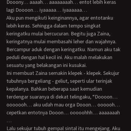
Dooony… aaaah… aaaaaaaah… entot lebih keras
lagi Doooon… iyaaaaa… iyaaaaaa…
Aku pun mengikuti keinginannya, agar entotanku
lebih keras. Sehingga dalam tempo singkat
keringatku mulai bercucuran. Begitu juga Zaina,
keringatnya mulai membasahi leher dan wajahnya.
Bercampur aduk dengan keringatku. Namun aku tak
peduli dengan hal kecil ini. Aku malah melakukan
sesuatu yang belakangan ini kusukai.
Ini membuat Zaina semakin klepek - klepek. Sekujur
tubuhnya bergeliang - geliut, seperti ular terinjak
kepalanya. Bahkan beberapa saat kemudian
terdengar suaranya di dekat telingaku, “Doooon…
ooooooh… aku udah mau orga Dooon… oooooh…
cepetkan entotnya Dooon… ooooohhh… aaaaaaah
…
Lalu sekujur tubuh gempal sintal itu mengejang. Aku