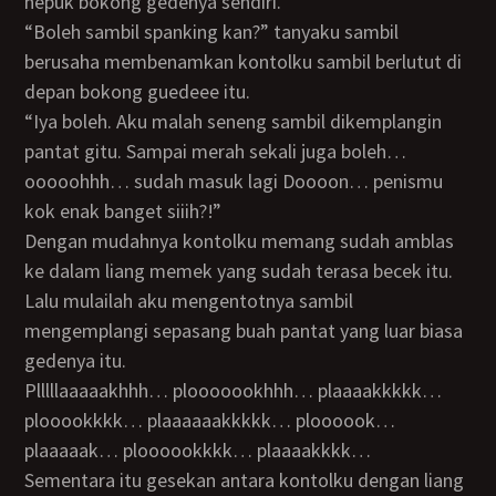
nepuk bokong gedenya sendiri.
“Boleh sambil spanking kan?” tanyaku sambil
berusaha membenamkan kontolku sambil berlutut di
depan bokong guedeee itu.
“Iya boleh. Aku malah seneng sambil dikemplangin
pantat gitu. Sampai merah sekali juga boleh…
ooooohhh… sudah masuk lagi Doooon… penismu
kok enak banget siiih?!”
Dengan mudahnya kontolku memang sudah amblas
ke dalam liang memek yang sudah terasa becek itu.
Lalu mulailah aku mengentotnya sambil
mengemplangi sepasang buah pantat yang luar biasa
gedenya itu.
Plllllaaaaakhhh… plooooookhhh… plaaaakkkkk…
plooookkkk… plaaaaaakkkkk… ploooook…
plaaaaak… ploooookkkk… plaaaakkkk…
Sementara itu gesekan antara kontolku dengan liang