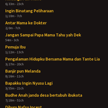
6j 33m - 23ch
Ingin Binatang Peliharaan
1j 10m - 7ch
Antar Mama ke Dokter
2j 0m - 7ch
Jangan Sampai Papa Mama Tahu yah Dek
54m - 3ch
Pemuja Ibu
1j 12m - 13ch
Pengalaman Hidupku Bersama Mama dan Tante Lia
3j 27m - 20ch
Banjir pun Melanda
8j 16m - 11ch
Bapakku Ingin Nyusu Lagi
3j 55m - 21ch
Budhe Anah janda desa bertubuh ibukota
7j 18m - 51ch
Diburu Nafsu Incest