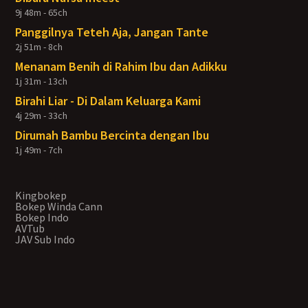
9j 48m - 65ch
Panggilnya Teteh Aja, Jangan Tante
2j 51m - 8ch
Menanam Benih di Rahim Ibu dan Adikku
1j 31m - 13ch
Birahi Liar - Di Dalam Keluarga Kami
4j 29m - 33ch
Dirumah Bambu Bercinta dengan Ibu
1j 49m - 7ch
Kingbokep
Bokep Winda Cann
Bokep Indo
AVTub
JAV Sub Indo