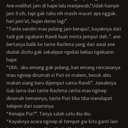
Ane melihat jam di hape lalu menjawab,“Udah hampir
jam 9 sih, tapi gak tahu nih masih macet apa nggak..
hari jum’at, hujan deres lagi”.
“Tante sendiri mau pulang jam berapa?, kayaknya dari
tadi gak ngabarin Randi buat minta jemput deh..”. ane
bertanya balik ke tante Rachma yang dari awal ane
duduk disitu gak sekalipun ngeliat beliau ngeluarin
hape.
“Ohh.. aku emang gak pulang, kan emang rencananya
mau nginep dirumah si Puri ini malem, besok abis
makan siang baru dijemput sama Randi”. Jawabnya.
Gak lama dari tante Rachma cerita mau nginep
dirumah temannya, tante Puri tiba tiba mendapat
telepon dari suaminya.
“Kenapa Pur?”. Tanya salah satu ibu-ibu.
“Kayaknya acara nginep di tempat gw kita ganti lain