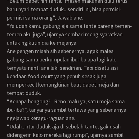
“Belum dapet nih tante.. mesen makanan dulu terus
baru nyari tempat duduk.. sendiri ini, bisa permisi-
permisi sama orang”, Jawab ane.
“Ya udah kamu gabung aja sama tante bareng temen-
temen aku juga”, ujarnya sembari mengisyaratkan
untuk ngikutin dia ke mejanya.
Ane pengen misah sih sebenernya, agak males
gabung sama perkumpulan ibu-ibu apa lagi kalo
ternyata nanti ane laki sendirian. Tapi disatu sisi
keadaan food court yang penuh sesak juga
memperkecil kemungkinan buat dapet meja dan
tempat duduk.
“Kenapa bengong?.. Reno malu ya, satu meja sama
ibu-ibu?”, tanyanya sambil tertawa yang sebenarnya
ngejawab keragu-raguan ane.
“Udah.. ntar duduk aja di sebelah tante, gak usah
didengerin kalo mereka lagi rumpi”, ujarnya sambil