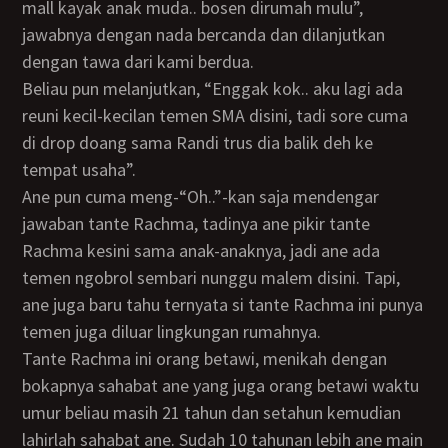
mall kayak anak muda.. bosen dirumah mulu”,
jawabnya dengan nada bercanda dan dilanjutkan
dengan tawa dari kami berdua.
Beliau pun melanjutkan, “Enggak kok.. aku lagi ada
reuni kecil-kecilan temen SMA disini, tadi sore cuma
di drop doang sama Randi trus dia balik deh ke
tempat usaha”.
Ane pun cuma meng-“Oh..”-kan saja mendengar
jawaban tante Rachma, tadinya ane pikir tante
Rachma kesini sama anak-anaknya, jadi ane ada
temen ngobrol sembari nunggu malem disini. Tapi,
ane juga baru tahu ternyata si tante Rachma ini punya
temen juga diluar lingkungan rumahnya.
Tante Rachma ini orang betawi, menikah dengan
bokapnya sahabat ane yang juga orang betawi waktu
umur beliau masih 21 tahun dan setahun kemudian
lahirlah sahabat ane. Sudah 10 tahunan lebih ane main