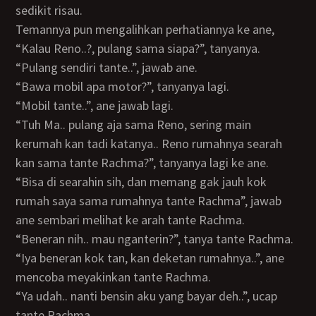
sedikit risau.
Temannya pun mengalihkan perhatiannya ke ane,
“Kalau Reno..?, pulang sama siapa?”, tanyanya.
“Pulang sendiri tante..”, jawab ane.
“Bawa mobil apa motor?”, tanyanya lagi.
“Mobil tante..”, ane jawab lagi.
“Tuh Ma.. pulang aja sama Reno, sering main
kerumah kan tadi katanya.. Reno rumahnya searah
kan sama tante Rachma?”, tanyanya lagi ke ane.
“Bisa di searahin sih, dan memang gak jauh kok
rumah saya sama rumahnya tante Rachma”, jawab
ane sembari melihat ke arah tante Rachma.
“Beneran nih.. mau nganterin?”, tanya tante Rachma.
“Iya beneran kok tan, kan deketan rumahnya..”, ane
mencoba meyakinkan tante Rachma.
“Ya udah.. nanti bensin aku yang bayar deh..”, ucap
tante Rachma.