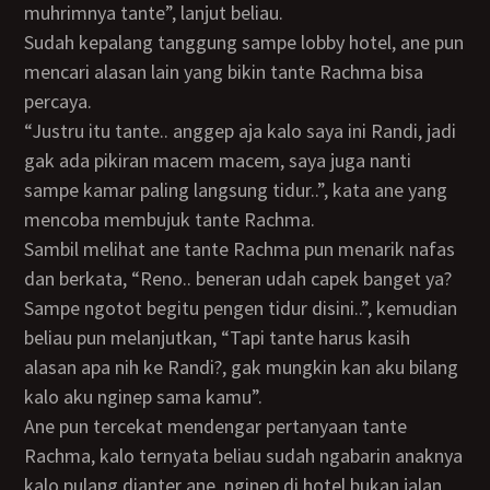
muhrimnya tante”, lanjut beliau.
Sudah kepalang tanggung sampe lobby hotel, ane pun
mencari alasan lain yang bikin tante Rachma bisa
percaya.
“Justru itu tante.. anggep aja kalo saya ini Randi, jadi
gak ada pikiran macem macem, saya juga nanti
sampe kamar paling langsung tidur..”, kata ane yang
mencoba membujuk tante Rachma.
Sambil melihat ane tante Rachma pun menarik nafas
dan berkata, “Reno.. beneran udah capek banget ya?
Sampe ngotot begitu pengen tidur disini..”, kemudian
beliau pun melanjutkan, “Tapi tante harus kasih
alasan apa nih ke Randi?, gak mungkin kan aku bilang
kalo aku nginep sama kamu”.
Ane pun tercekat mendengar pertanyaan tante
Rachma, kalo ternyata beliau sudah ngabarin anaknya
kalo pulang dianter ane, nginep di hotel bukan jalan