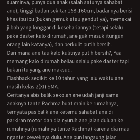
suaminya, punya dua anak (salah satunya sahabat
ane), tinggi badan sekitar 158-160cm, badannya berisi
khas ibu ibu (bukan gemuk atau gendut ya), memakai
jilbab yang longgar di kesehariannya (tetapi selalu
pake daster kalo dirumah, ane gak masuk itungan
orang lain katanya), dan berkulit putih bersih.
Dari mana ane tau kalo kulitnya putih bersih?, Yaa
memang kalo dirumah beliau selalu pake daster tapi
bukan itu yang ane maksud.
Flashback sedikit ke 10 tahun yang lalu waktu ane
masih kelas 2(XI) SMA.
Ceritanya abis balik sekolah ane udah janji sama
anaknya tante Rachma buat main ke rumahnya,
ternyata pas balik ane ketemu sahabat ane di
parkiran motor dan dia nyuruh ane jalan duluan ke
rumahnya (rumahnya tante Rachma) karena dia mau
nganter ceweknya dulu. Ane pun langsung jalan