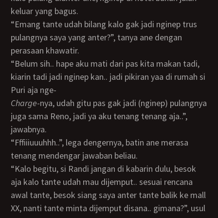
keluar yang bagus.
“Emang tante udah bilang kalo gak jadi nginep trus
pulangnya saya yang anter?”, tanya ane dengan
perasaan khawatir.
“Belum sih.. hape aku mati dari pas kita makan tadi,
kiarin tadi jadi nginep kan.. jadi pikiran yaa di rumah si
Puri aja nge-
charge
-nya, udah gitu pas gak jadi (nginep) pulangnya
juga sama Reno, jadi ya aku tenang tenang aja..”,
jawabnya.
“fffiiiuuuhhh..”, lega dengernya, batin ane merasa
tenang mendengar jawaban beliau.
“Kalo begitu, si Randi jangan di kabarin dulu, besok
aja kalo tante udah mau dijemput.. sesuai rencana
awal tante, besok siang saya anter tante balik ke mall
XX, nanti tante minta dijemput disana.. gimana?”, usul