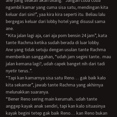
ane yang seakan akan bilang: “Jangan coba coba
ngambil kamar yang cuma sisa satu, mendingan kita
keluar dari sini!”, yaa kira kira seperti itu. Beliau lalu
bergegas keluar dari lobby hotel yang disusul sama
ane.
“Kita jalan lagi aja, cari aja pom bensin 24 jam”, kata
tante Rachma ketika sudah berada di luar lobby.
Ane yang tidak setuju dengan usulan tante Rachma
memberikan sanggahan, “udah jam segini tante.. mau
jalan kemana lagi?, udah capek banget nih dari tadi
nyetir terus..”.
“Tapi kan kamarnya sisa satu Reno… gak baik kalo
kita sekamar”, jawab tante Rachma yang akhirnya
melunakkan suaranya.
“Bener Reno sering main kerumah.. udah tante
anggep kayak anak sendiri, tapi kan kalo situasinya
kayak begini tetep gak baik Reno… kan Reno bukan