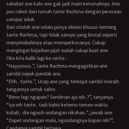
sahabat ane kalo ane gak jadi main kerumahnya. Ane
pun cabut dari rumah tante Rachma dengan perasaan
campur aduk.
Dari situlah ane selalu punya obsesi khusus tentang
tante Rachma, tapi tidak sampe yang brutal seperti
menyetubuhinya atau memperkosanya. Cukup
mengingat kejadian pijat sudah cukup buat ane.
Oke kita balik lagi ke cerita :
“Hayyoooo..”, tante Rachma mengagetkan ane
sambil nepuk pundak ane.
“Ehh.. tante..”, Ucap ane yang terkejut sambil meraih
tangannya untuk salim.
“Reno lagi ngapain? Sendirian aja nih..?”, tanyanya.
“Iya nih tante.. tadi habis ketemu temen waktu
kuliah.. dia ngasih undangan nikahan..”, jawab ane.
“Dapet undangan mulu, ngundangnya kapan nih?”,
Candanya sambil tertawa.