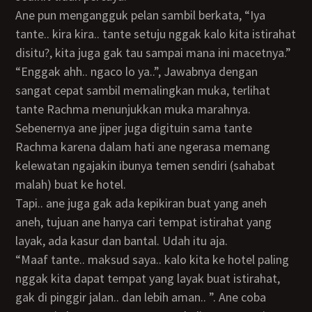
Ane pun mengangguk pelan sambil berkata, “Iya
tante.. kira kira.. tante setuju nggak kalo kita istirahat
disitu?, kita juga gak tau sampai mana ini macetnya.”
“Enggak ahh.. ngaco lo ya..”, Jawabnya dengan
sangat cepat sambil memalingkan muka, terlihat
tante Rachma menunjukkan muka marahnya.
Sebenernya ane jiper juga digituin sama tante
Rachma karena dalam hati ane ngerasa memang
kelewatan ngajakin ibunya temen sendiri (sahabat
malah) buat ke hotel.
Tapi.. ane juga gak ada kepikiran buat yang aneh
aneh, tujuan ane hanya cari tempat istirahat yang
layak, ada kasur dan bantal. Udah itu aja.
“Maaf tante.. maksud saya.. kalo kita ke hotel paling
nggak kita dapat tempat yang layak buat istirahat,
gak di pinggir jalan.. dan lebih aman.. ”. Ane coba