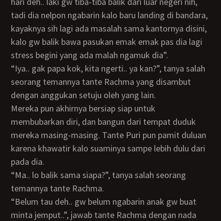
hari deh.. laki gw tiba-tiba balik dari luar negeri nih,
tadi dia nelpon ngabarin kalo baru landing di bandara,
kayaknya sih lagi ada masalah sama kantornya disini,
kalo gw balik bawa pasukan emak emak pas dia lagi
stress begini yang ada malah ngamuk dia”.
“Iya.. gak papa kok, kita ngerti.. ya kan?”, tanya salah
seorang temannya tante Rachma yang disambut
dengan anggukan setuju oleh yang lain.
Mereka pun akhirnya bersiap siap untuk
membubarkan diri, dan bangun dari tempat duduk
mereka masing-masing. Tante Puri pun pamit duluan
karena khawatir kalo suaminya sampe lebih dulu dari
pada dia.
“Ma.. lo balik sama siapa?”, tanya salah seorang
temannya tante Rachma.
“Belum tau deh.. gw belum ngabarin anak gw buat
minta jemput..”, jawab tante Rachma dengan nada