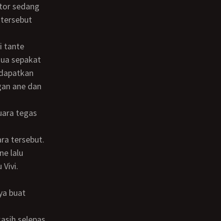
ntor sedang
 tersebut
dua sepakat
ndapatkan
gan ane dan
ara tersebut.
Vivi.