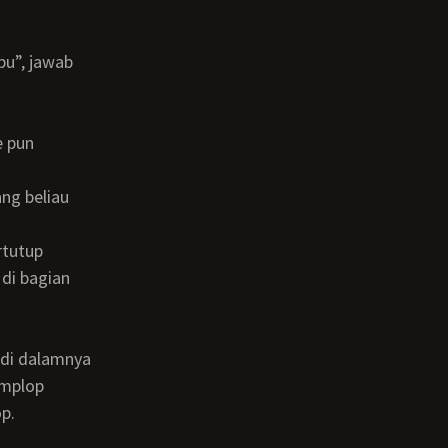
 di bagian
amplop
p.