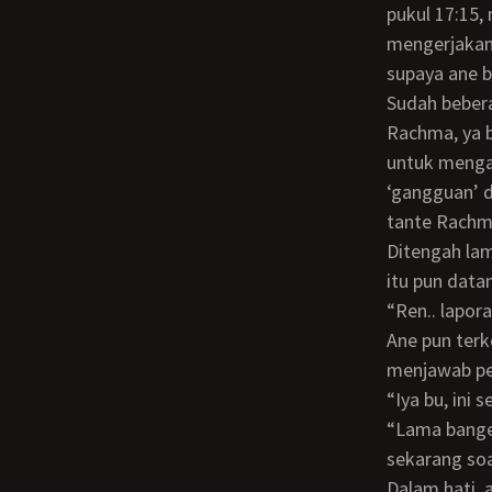
pukul 17:15,
mengerjakan
supaya ane b
Sudah beberapa minggu ini ane tidak pernah mendapatkan kabar lagi dari tante
Rachma, ya b
untuk menga
‘gangguan’ d
tante Rachm
Ditengah lamunan ane tentang cerita bersama tante Rachma, tiba tiba suara tegas
itu pun data
“Ren.. lap
Ane pun terkejut mendengar suara tersebut dan menghentikan ketikan ane lalu
menjawab per
“Iya bu, ini
“Lama banget.. ya sudah.. nanti bawa ke ruangan saya, saya butuh datanya buat
sekarang soa
Dalam hati, ane menggerutu ingin komplain juga, kalo pekerjaan yang dikasih selepas