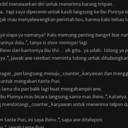
bil menawarkan diri untuk menerima barang titipan.
ak mau menyelewengkan perintah bos, karena kalo beliau ta
urinya dulu..”, tanya si
store manager
lagi.
ya..”, jawab ane sembari meminta tolong untuk dihubungkan
u untuk mengabari tante Puri.
a lama dia pun balik lagi buat mengahampiri ane.
.. ibu Purinya mau bicara langsung sama mas Reno..”, katanya.
lam tante Puri, ini saya Reno..”, sapa ane ditelepon.
no..”, jawab tante Puri.