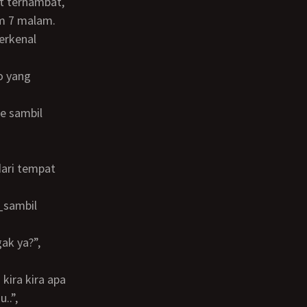
am 7 malam.
dari tempat
..”,