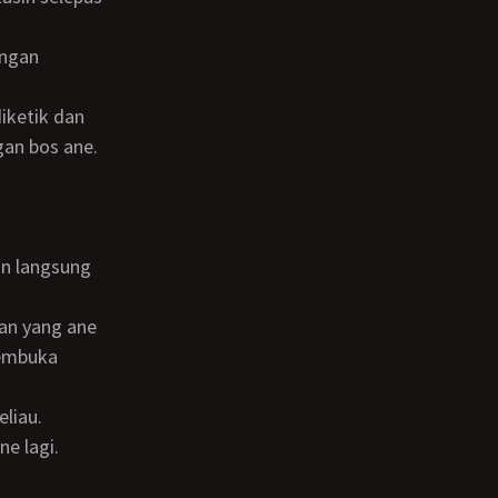
gan bos ane.
membuka
eliau.
ne lagi.