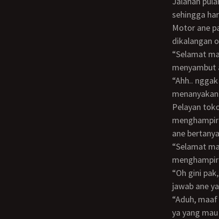
Jalanan pulang kerja yang macet, membuat perjalanan ane kesana sedikit terhambat,
sehingga har
Motor ane parkirin dan ane langsung masuk ke dalam butik yang sudah terkenal
dikalangan o
“Selamat malam mas.. mau cari apa mas?”, tanya salah satu pelayan toko yang
menyambut 
“Ahh.. nggak mba.. ini saya mau ketemu dengan ibu Puri.. ada?”, jawab ane sambil
menanyakan 
Pelayan toko yang kebingungan dengan pertanyaan ane, langsung
menghampiri
ane bertanya
“Selamat malam mas.. ada yang bisa dibantu?”, tanya si_store manager_sambil
menghampiri
“Oh gini pak, saya disuruh buat anter titipan ke ibu Puri.. ibu purinya ada gak ya?”,
jawab ane ya
“Aduh, maaf mas.. kebetulan ibu Purinya sudah pulang dari tadi sore tuh.. kira kira apa
ya yang mau d