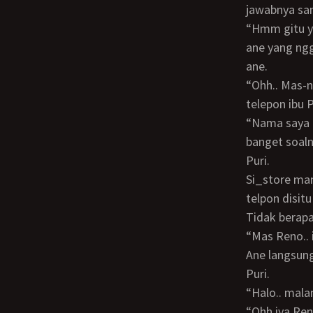
jawabnya sam
“Hmm gitu ya.. tapi saya dipesenin untuk kasih langsung ke ibu Purinya nih..”, jawab
ane yang ngg
ane.
“Ohh.. Mas-nya siapa ya namanya? Kalo memang penting banget biar nanti saya
telepon ibu P
“Nama saya Reno dari kantornya ibu Vivi… oh gitu.. ya udah.. tolong ya pak.. penting
banget soaln
Puri.
Si_store manager_pun langsung menuju_counter_karyawan dan menggunakan
telpon disit
Tidak berap
“Mas Reno
Ane langsung mendatangi_counter_karyawan untuk menerima telpon dari tante
Puri.
“Halo.. ma
“Ohh iya Re