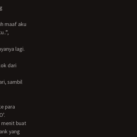
..”,
yanya lagi.
O’.
lank yang