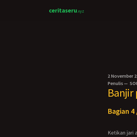
ceritaseru
.xyz
2 November 
Penulis —
SO
Banjir
Bagian 4 
Ketikan jar