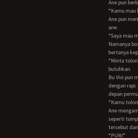
Ane pun ber
“Kamu mau 
Ane pun membalas dengan menganggukkan kepala sambil berkata, “Iya bu”, jawab
ane.
“Saya mau m
Namanya bos bilang minta tolong sudah pasti tidak bisa bilang tidak, ane pun
bertanya kep
“Minta tolong apa ya bu?”, jawab ane sambil bertanya pertolongan apa yang beliau
butuhkan.
Bu Vivi pun mengeluarkan amplop coklat besar dari laci mejanya, yang tertutup
dengan rapi.
depan permu
“Kamu tolo
Ane mengambil amplop besar tersebut dan merasakan kalo yang berada di dalamnya
seperti tump
tersebut dan
“PURI”