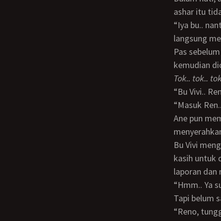
ashar itu ti
“Iya bu.. nanti saya antar ke ruangan ibu..”, jawab ane yang dilanjutkan dengan
langsung men
Pas sebelum adzan maghrib berkumandang laporan itu akhirnya selesai diketik dan
kemudian dic
Tok.. tok.. tok
“Bu Vivi.. 
“Masuk Ren
Ane pun membuka pintu ruangannya segera setelah mendapatkan ijin, dan langsung
menyerahkan 
Bu Vivi mengambil kaca mata bacanya lalu meneliti dan memeriksa laporan yang ane
kasih untuk
laporan dan 
“Hmm.. Ya 
Tapi belum 
“Reno, tung