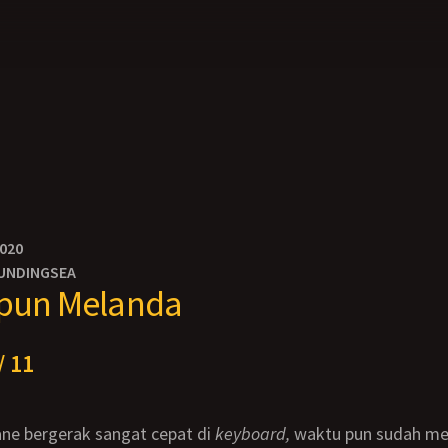
2020
UNDINGSEA
 pun Melanda
/ 11
i ane bergerak sangat cepat di
keyboard,
waktu pun sudah me