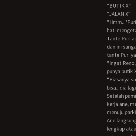
“BUTIK X”
“JALAN X”
“Hmm.. ‘Puri’??.. ‘butik X’.. Ibu Vivi..?, Tante Puri..?!”, reaksi ane yang kaget di dalam
hati mengeta
Tante Puri adalah temannya tante Rachma yang mengetahui rahasia kami berdua,
dan ini san
tante Puri y
“Ingat Reno, amplop ini harus dikasih langsung ke yang namanya ibu Puri, dia yang
punya butik X
“Biasanya saya yang langsung kasih ke dia, tapi hari ini dari pagi saya sibuk.. jadi gak
bisa.. dia la
Setelah pamit untuk keluar dari ruangannya bu Vivi, ane pun langsung menuju meja
kerja ane, m
menuju parki
Ane langsung menuju ke lokasi butik X, lokasinya terkenal jadi ane gak butuh alamat
lengkap ata