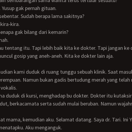
ain sembarangan sama wanita terus tertular sesuatu?
 Yusup gak pernah gituan.
sebentar. Sudah berapa lama sakitnya?
kira-kira.
enapa gak bilang dari kemarin?
mah.
muncul gosip yang aneh-aneh. Kita ke dokter lain aja.
erempuan. Namun bukan gadis bertudung merah yang telah
vokalis.
dut, berkacamata serta sudah mulai beruban. Namun wajahn
 menatapku. Aku menganguk.