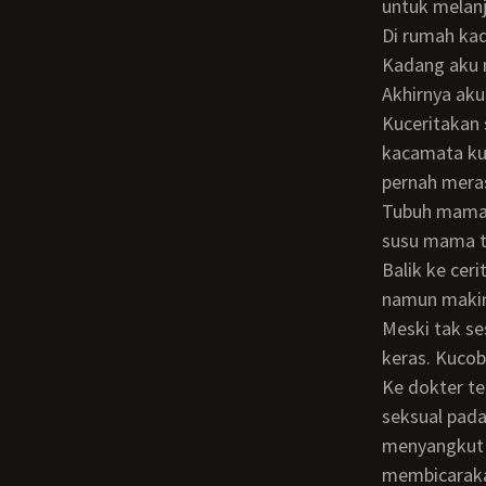
untuk melanj
Di rumah kadang membuat pusing. Hal-hal kecil saja bisa membuat mama marah.
Kadang aku 
Akhirnya aku
Kuceritakan setetes mengenani aku. Wajahku biasa saja, berkacamata -namun bukan
kacamata ku
pernah meras
Tubuh mama agak gendut, montok. Memakai pakaian apa pun selalu terlihat kalau
susu mama ta
Balik ke cerita, tiba-tiba aku merasakan sakit di bagian testisku. Awalnya pagi hari,
namun makin
Meski tak se
keras. Kucoba
Ke dokter tentu aku malu. Bahkan aku tak pernah ngomong sesuatu yang berbau
seksual pad
menyangkut 
membicaraka