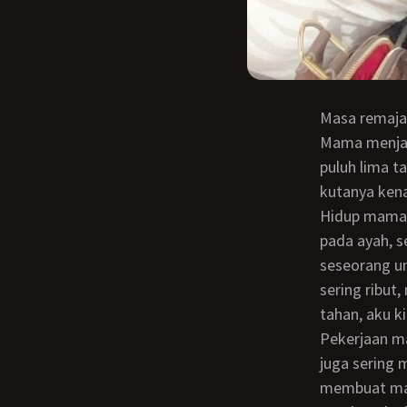
Masa remaja merupakan masa penuh tantangan. Setidaknya itulah yang kurasakan.
Mama menjadi
puluh lima t
kutanya kena
Hidup mama mungkin tak semulus pantat bayi. Menikah di usia tiga puluh lima, ke
pada ayah, 
seseorang u
sering ribut
tahan, aku k
Pekerjaan mama hanyalah sebagai petugas di perpustakaan daerah. Apabila di rumah,
juga sering 
membuat mam