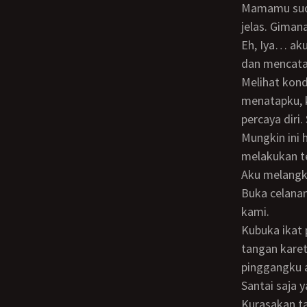
Mamamu sudah cerita tentang keluhanmu. Namun sebaiknya kamu ceritakan lagi biar
jelas. Giman
Eh, Iya… aku malu-malu. Lalu kuceritakan keluhanku. Sementara dokter mendengar
dan mencata
Melihat kondisimu yang masih muda, terdapat pelbagai macam kemungkinan, dokter
menatapku, 
percaya diri
Mungkin ini hanya salahsatu fase yang terjadi pada remaja, namun begitu kita mesti
melakukan te
Aku melangk
Buka celananya. Dokter bicara sambil menutup tirai. Membuat mama tak bisa melihat
kami.
Kubuka ikat pinggang, lalu kancing celana dan sleting. Dokter memakai sarung
tangan kare
pinggangku 
Santai saja y
Kurasakan tangan dokter menyentuh dan mengangkat kontolku. Lemas tentu saja.