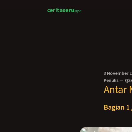
ceritaseru
.xyz
3 November 
Penulis —
QS
Antar 
Bagian 1 