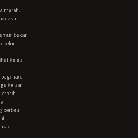
padaku.
ga belum
ga keluar.
u masih
na.
ni
k mau