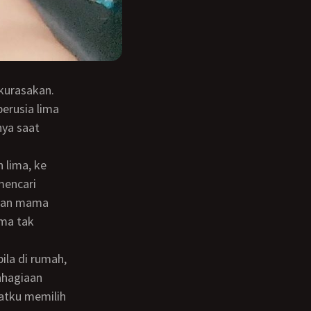
erusia lima
nya saat
mencari
 dan mama
ama tak
bahagiaan
atku memilih