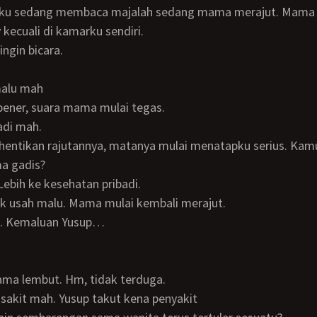
kecuali di kamarku sendiri.
pingin bicara.
malu mah
 bener, suara mama mulai tegas.
badi mah.
a gadis?
Lebih ke kesehatan pribadi.
gak usah malu. Mama mulai kembali merajut.
e… Kemaluan Yusup…
mama lembut. Hm, tidak terduga.
p sakit mah. Yusup takut kena penyakit