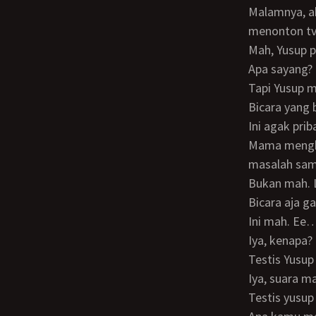
Malamnya, aku sedang membaca majalah sedang mama merajut. Mama melarangku
menonton tv 
Mah, Yusup 
Apa sayang?
Tapi Yusup 
Bicara yang
Ini agak pri
Mama menghentikan rajutannya, matanya mulai menatapku serius. Kamu punya
masalah sam
Bukan mah. 
Bicara aja 
Ini mah. E
Iya, kenapa?
Testis Yusup
Iya, suara 
Testis yusu