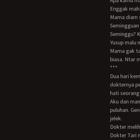
Apa kamu m
Enggak mah.
Mama diam 
Semingguan 
Seminggu? K
Yusup malu 
Mama gak tau tentang itu. Tapi lebih baik kita ke dokter. Tapi jangan ke dokter yang
biasa. Ntar 
***
Dua hari kemudian kami duduk di ruang tunggu sebuah klinik. Saat masuk, ternyata
dokternya p
hati seorang 
Aku dan mama duduk di kursi, menghadap bu dokter. Dokter itu kutaksir berusia lima
puluhan. Gen
jelek.
Dokter melihat mama, kemudian aku. Selamat datang. Saya dr. Tari. Ini Yusup ya?
Dokter Tari