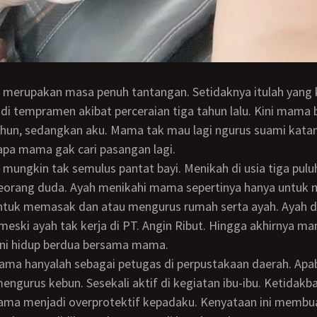
 tempramen akibat perceraian tiga tahun lalu. Kini mama b
ahun, sedangkan aku. Mama tak mau lagi ngurus suami kata
pa mama gak cari pasangan lagi.
seorang duda. Ayah menikahi mama sepertinya hanya untuk 
ntuk memasak dan atau mengurus rumah serta ayah. Ayah
, meski ayah tak kerja di PT. Angin Ribut. Hingga akhirnya m
ini hidup berdua bersama mama.
mengurus kebun. Sesekali aktif di kegiatan ibu-ibu. Ketidak
a menjadi overprotektif kepadaku. Kenyataan ini membu