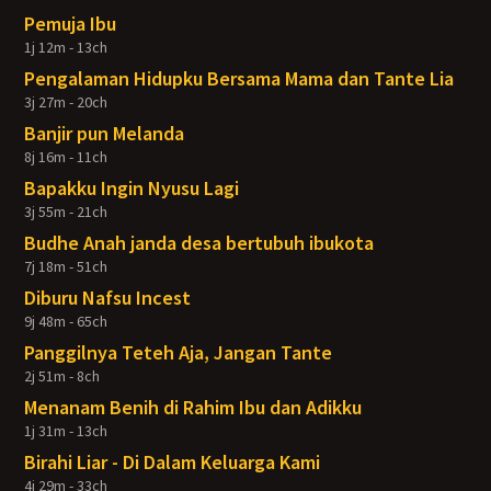
Pemuja Ibu
1j 12m - 13ch
Pengalaman Hidupku Bersama Mama dan Tante Lia
3j 27m - 20ch
Banjir pun Melanda
8j 16m - 11ch
Bapakku Ingin Nyusu Lagi
3j 55m - 21ch
Budhe Anah janda desa bertubuh ibukota
7j 18m - 51ch
Diburu Nafsu Incest
9j 48m - 65ch
Panggilnya Teteh Aja, Jangan Tante
2j 51m - 8ch
Menanam Benih di Rahim Ibu dan Adikku
1j 31m - 13ch
Birahi Liar - Di Dalam Keluarga Kami
4j 29m - 33ch