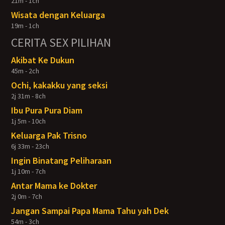
21m - 1ch
Wisata dengan Keluarga
19m - 1ch
CERITA SEX PILIHAN
Akibat Ke Dukun
45m - 2ch
Ochi, kakakku yang seksi
2j 31m - 8ch
Ibu Pura Pura Diam
1j 5m - 10ch
Keluarga Pak Trisno
6j 33m - 23ch
Ingin Binatang Peliharaan
1j 10m - 7ch
Antar Mama ke Dokter
2j 0m - 7ch
Jangan Sampai Papa Mama Tahu yah Dek
54m - 3ch