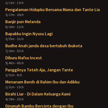
1j 12m - 13ch
Pengalaman Hidupku Bersama Mama dan Tante Lia
3j 27m - 20ch
Banjir pun Melanda
8j 16m - 11ch
Bapakku Ingin Nyusu Lagi
3j 55m - 21ch
Budhe Anah janda desa bertubuh ibukota
7j 18m - 51ch
Diburu Nafsu Incest
9j 48m - 65ch
Panggilnya Teteh Aja, Jangan Tante
2j 51m - 8ch
Menanam Benih di Rahim Ibu dan Adikku
1j 31m - 13ch
Birahi Liar - Di Dalam Keluarga Kami
4j 29m - 33ch
Dirumah Bambu Bercinta dengan Ibu