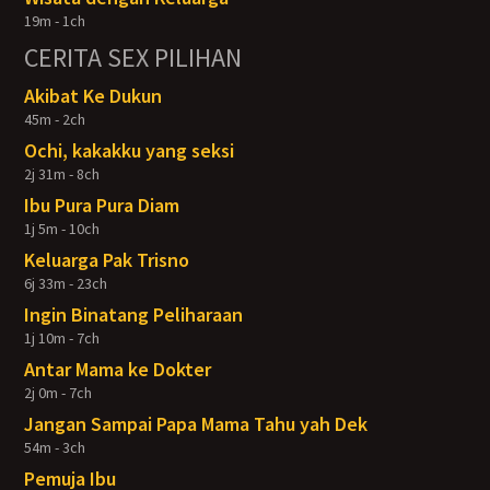
19m - 1ch
CERITA SEX PILIHAN
Akibat Ke Dukun
45m - 2ch
Ochi, kakakku yang seksi
2j 31m - 8ch
Ibu Pura Pura Diam
1j 5m - 10ch
Keluarga Pak Trisno
6j 33m - 23ch
Ingin Binatang Peliharaan
1j 10m - 7ch
Antar Mama ke Dokter
2j 0m - 7ch
Jangan Sampai Papa Mama Tahu yah Dek
54m - 3ch
Pemuja Ibu