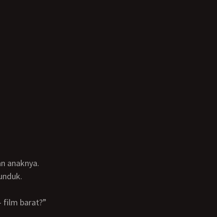
an anaknya.
unduk.
 film barat?”