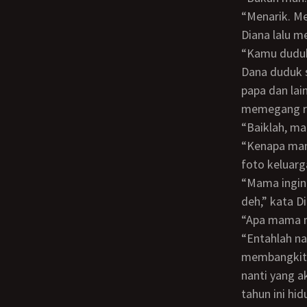
“Menarik.
Diana lalu
“Kamu dudu
Dana duduk sambil melihat foto - foto di kamar. Ada foto dirinya sedari kecil, foto
papa dan lai
memegang r
“Baiklah,
“Kenapa mama gak cari pacar lagi setelah papa berpulang?” kata Dana sambil melihat
foto keluarg
“Mama ingin kerja dulu sambil besarin kamu. Jadinya mama gak punya waktu luang
deh,” kata D
“Apa mama 
“Entahlah nak. Mama masih muda, mama akui, telanjang di hadapanmu
membangkitka
nanti yang 
tahun ini h