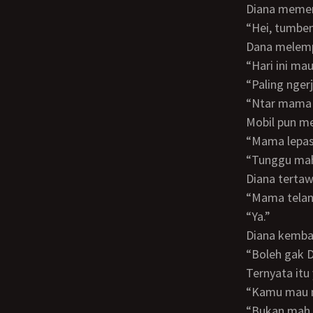
Diana meme
“Hei, tumb
Dana melem
“Hari ini m
“Paling ng
“Ntar mama
Mobil pun 
“Mama lepa
“Tunggu m
Diana terta
“Mama tel
“Ya.”
Diana kemb
“Boleh ga
Ternyata it
“Kamu mau
“Bukan mah