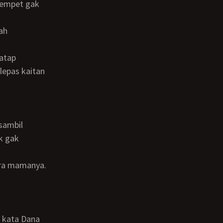
lepas kaitan
k gak
ara mamanya.