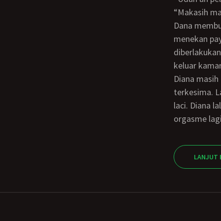
“Makasih 
Dana membungkuk lalu mencium bibir mamanya sekilas. Tak sengaja dada Dana
menekan pay
diberlakukan
keluar kamar
Diana masih berbaring. Linglung. Perutnya kembali seperti mules. Diana masih
terkesima. L
laci. Diana 
orgasme lagi
LANJUT 