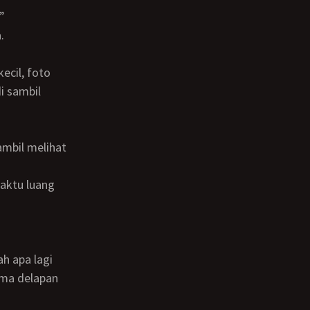
”
.
i sambil
h apa lagi
ama delapan