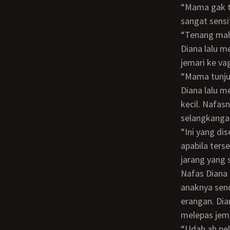
“Mama gak tau kalau soal menjerit. Tapi yang pasti memang ada beberapa titik yang
sangat sensit
“Tenang m
Diana lalu menyentuh selangkangannya. Diana melebarkan paha dan menyelipkan
jemari ke va
“Mama tun
Diana lalu melebarkan vagina dengan jemarinya lalu jari tengah menyentuh daging
kecil. Nafas
selangkanga
“Ini yang disebut klitoris. Sangat sensitif. Nah, di dalamnya terdapa g-spot yang
apabila ters
jarang yang 
Nafas Diana kembali memberat menyadari apa yang dilakukannya di hadapan
anaknya send
erangan. Dia
melepas jema
“Udah ah p