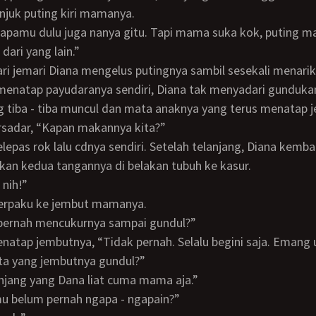
juk puting kiri mamanya.
 dari yang lain.”
enatap payudaranya sendiri, Diana tak menyadari gundukan
 tiba - tiba muncul dan mata anaknya yang terus menatap j
tersadar, “Kapan makannya kita?”
an kedua tangannya di belakan tubuh ke kasur.
 nih!”
terpaku ke jembut mamanya.
 pernah mencukurnya sampai gundul?”
nita yang jembutnya gundul?”
lanjang yang Dana liat cuma mama aja.”
amu belum pernah ngapa - ngapain?”