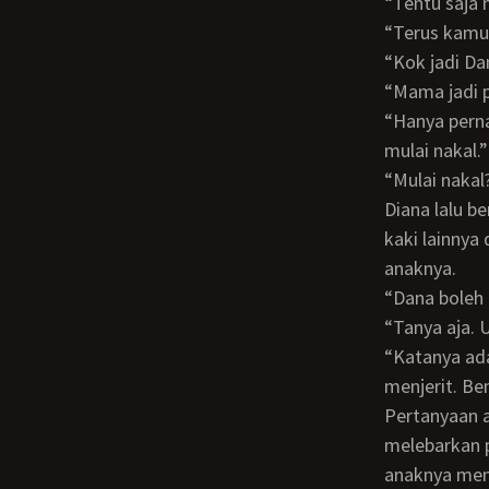
“Tentu saja
“Terus kam
“Kok jadi 
“Mama jadi
“Hanya pernah ngeraba susu sama ciuman mah. Terus kalau mamah, kapan mama
mulai nakal.”
“Mulai na
Diana lalu berbaring menjadikan tangannya sebagai bantal. Satu kakinya di tekuk dan
kaki lainnya
anaknya.
“Dana boleh
“Tanya aja.
“Katanya ada bagian tubuh yang kalau disentuh bisa membuat orgasme sambil
menjerit. Be
Pertanyaan anaknya membuat Diana memikirkan vaginanya dan secara reflek
melebarkan 
anaknya men