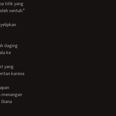
boleh sentuh.”
ala ke
eritan karena
ba menangan
 Diana