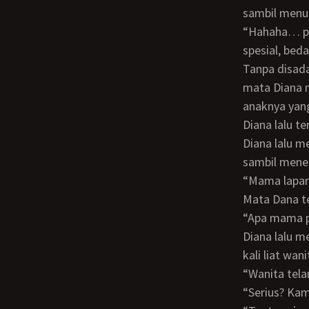
sambil menun
“Hahaha… papamu dulu juga nanya gitu. Tapi mama suka kok, puting mama jadinya
spesial, beda
Tanpa disadari jemari Diana mengelus putingnya sambil sesekali menariknya. Karena
mata Diana m
anaknya yang
Diana lalu 
Diana lalu melepas rok lalu cdnya sendiri. Setelah telanjang, Diana kembali duduk
sambil menek
“Mama lapar
Mata Dana 
“Apa mama
Diana lalu menatap jembutnya, “Tidak pernah. Selalu begini saja. Emang udah berapa
kali liat wa
“Wanita te
“Serius? K