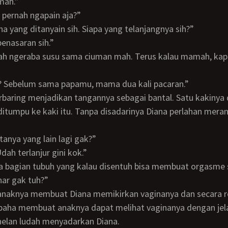
 mah.”
u pernah ngapain aja?”
Dana yang ditanyain sih. Siapa yang telanjangnya sih?”
 penasaran sih.”
kal? Sebelum sama papamu, mama dua kali pacaran.”
 ditumpu ke kaki itu. Tanpa disadarinya Diana perlahan mer
 tanya yang lain lagi gak?”
 Udah terlanjur gini kok.”
nar gak tuh?”
paha membuat anaknya dapat melihat vaginanya dengan jela
elan ludah menyadarkan Diana.