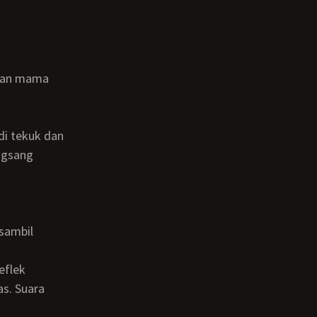
angsang
s. Suara