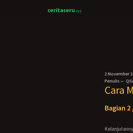
ceritaseru
.xyz
2 November 
Penulis —
QS
Cara M
Bagian 2 
Kelanjutanny