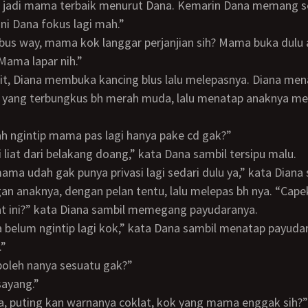
ini Dana fokus lagi mah.”
Mama lapar nih.”
 yang terbungkus bh merah muda, lalu menatap anaknya me
ah ngintip mama pas lagi hanya pake cd gak?”
api liat dari belakang doang,” kata Dana sambil tersipu malu.
an anaknya, dengan pelan tentu, lalu melepas bh nya. “Cape
at ini?” kata Diana sambil memegang payudaranya.
na belum ngintip lagi kok,” kata Dana sambil menatap payud
.”
a boleh nanya sesuatu gak?”
 sayang.”