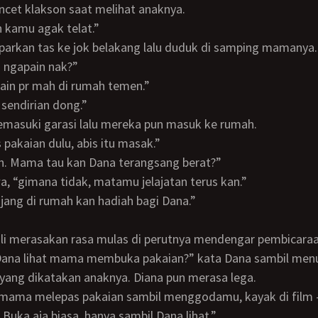
ncet klakson saat melihat anaknya.
en kamu agak telat.”
parkan tas ke jok belakang lalu duduk di samping mamanya.
au ngapain nak?”
erjain pr mah di rumah temen.”
 sendirian dong.”
memasuki garasi lalu mereka pun masuk ke rumah.
s pakaian dulu, abis itu masak.”
ah. Mama tau kan Dana terangsang berat?”
wa, “gimana tidak, matamu jelajatan terus kan.”
anjang di rumah kan hadiah bagi Dana.”
ali merasakan rasa mulas di perutnya mendengar pembicara
k Dana lihat mama membuka pakaian?” kata Dana sambil men
u yang dikatakan anaknya. Diana pun merasa lega.
 mama melepas pakaian sambil menggodamu, kayak di film -
. Buka aja biasa, hanya sambil Dana lihat.”