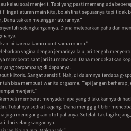
if. Ingat aturan main kita, boleh lihat sepuasnya tapi tidak 
ah, Dana takkan melanggar aturannya.”
ginanya.
jukan ini karena kamu nurut sama mama.”
nya memberat saat jari itu menekan. Dana mendekatkan kep
n yang terpampang di depannya.
entuh bisa membuat wanita orgasme. Tapi jangan berharap j
sampai menjerit.”
iri. Tubuhnya sedikit kejang. Diana menggigit bibir menco
na juga menegangkan otot pahanya. Setelah tak lagi kejang,
ri dari selangkangannya.
elajaran biologinya. Makan yuk.”