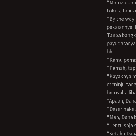
“Mama udah jadi mama terbaik menurut Dana. Kemarin Dana memang sempet gak
fokus, tapi k
“By the way bus way, mama kok langgar perjanjian sih? Mama buka dulu ah
pakaiannya. 
Tanpa bangkit, Diana membuka kancing blus lalu melepasnya. Diana menatap
payudaranya
bh.
“Kamu pern
“Pernah, t
“Kayaknya mama udah gak punya privasi lagi sedari dulu ya,” kata Diana sambil
meninju tang
berusaha lih
“Apaan, Da
“Dasar nakal
“Mah, Dan
“Tentu saja
“Setahu Dana, puting kan warnanya coklat, kok yang mama enggak sih?” kata Dana