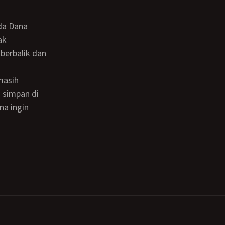
ak
berbalik dan
i simpan di
na ingin