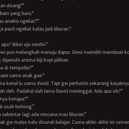
nian doang?”
yobain yang baru.”
lau anaklu ngeliat?”
uga pasti ngeliat kalau jadi liburan.”
 apa? Bikin aja sendiri.”
dipenuhi aroma biji kopi pilihan.
na di tempatlu?”
. Maen sama anak gue.”
ah deh. Padahal dah lama David meninggal. Ada apa sih?”
gnya kenapa?”
gak usah bohong.”
an sebentar lagi ada rencana mau liburan.”