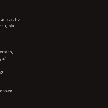
hu, lalu
ya.”