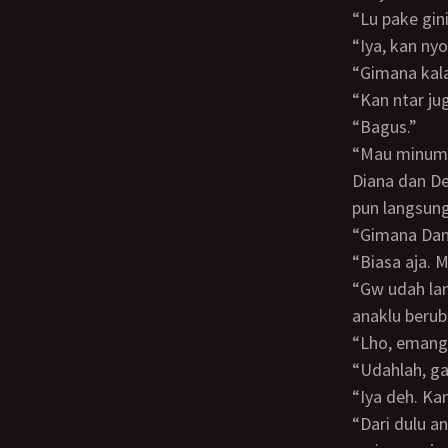
“Lu pake gi
“Iya, kan n
“Gimana ka
“Kan ntar j
“Bagus.”
“Mau minum
Diana dan Dewi pun melangkah menuju dapur. Dewi memilih membuat kopi. Dapur
pun langsung 
“Gimana Da
“Biasa aja
“Gw udah lama kenal lu sama david. Tapi gw perhatiin sekarang kayaknya lu sama
anaklu berub
“Lho, eman
“Udahlah, 
“Iya deh. K
“Dari dulu anak gw males kalo disuruh belajar. Cuma akhir-akhir ini semenjak anaklu