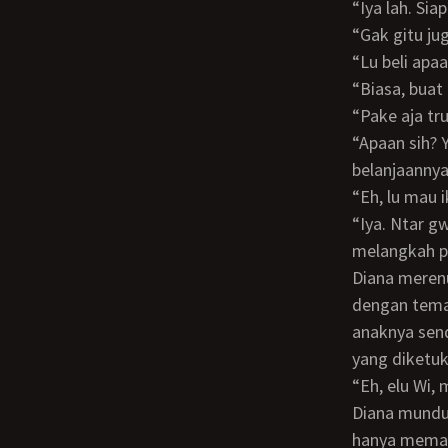
“Iya lah. Si
“Gak gitu ju
“Lu beli ap
“Biasa, buat
“Pake aja t
“Apaan sih? Yang ada juga dia malah lari ketakutan,” kata Diana sambil mengambil
belanjaannya 
“Eh, lu ma
“Iya. Ntar gw cek dulu kalau anak gw gak keberatan sih,” kata Diana sambil
melangkah p
Diana merenung di rumahnya sambil memikirkan ide yang didapat dari percakapan
dengan teman
anaknya send
yang diketuk
“Eh, elu Wi,
Diana mundur agar temannya, Dewi, bisa masuk. Dewi masuk, melihat Diana yang
hanya memak