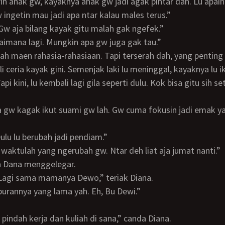
rin anak gw, kayaknya anak gw jadi agak pintar dah. Lu apain
Gw ingetin mau jadi apa ntar kalau males terus.”
. Gw aja bilang kayak gitu malah gak ngefek.”
gaimana lagi. Mungkin apa gw juga gak tau.”
li ceria kayak gini. Semenjak laki lu meninggal, kayaknya lu i
pi kini, lu kembali lagi gila seperti dulu. Kok bisa gitu sih s
 Dulu lu berubah jadi pendiam.”
n waktulah yang ngerubah gw. Ntar deh liat aja jumat nanti.”
ara Dana menggelegar.
ak. Lagi sama mamanya Dewo,” teriak Diana.
 liburannya yang lama yah. Eh, Bu Dewi.”
ja pindah kerja dan kuliah di sana,” canda Diana.