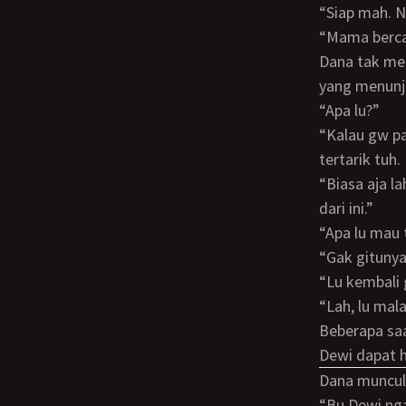
“Siap mah. 
“Mama ber
Dana tak menjawab namun malah bergegas ke kamarnya. Diana melihat wajah Dewi
yang menunj
“Apa lu?”
“Kalau gw pake baju kayak lu, pasti anak gw melototin terus. Tapi si Dana malah gak
tertarik tuh.
“Biasa aja lah. Lagian cuma baju gini kok. Ntar juga kalo jadi liburan mungkin liat lebih
dari ini.”
“Apa lu mau
“Gak gitunya
“Lu kembali
“Lah, lu ma
Beberapa saat kemudian Dewi berusaha menanyakan kepenasarannya. Namun yang
Dewi dapat 
Dana muncul
“Bu Dewi n