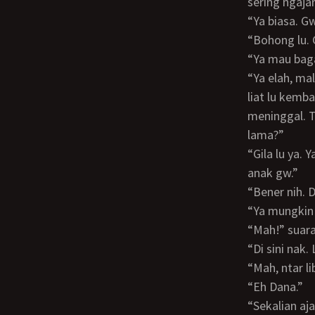
sering ngaja
“Ya biasa. 
“Bohong lu
“Ya mau ba
“Ya elah, malah maen rahasia-rahasiaan. Tapi terserah dah, yang penting gw seneng
liat lu kemba
meninggal. Ta
lama?”
“Gila lu ya. Ya gw kagak ikut suami gw lah. Gw cuma fokusin jadi emak yang baik bagi
anak gw.”
“Bener nih.
“Ya mungki
“Mah!” su
“Di sini n
“Mah, ntar
“Eh Dana.”
“Sekalian a