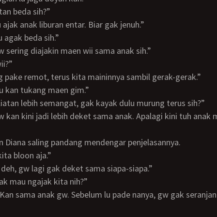
iatan beda sih?”
u ajak anak liburan entar. Biar gak jenuh.”
lu agak beda sih.”
Gw sering diajakin maen wii sama anak sih.”
ii?”
ng pake remot, terus kita maininnya sambil gerak-gerak.”
k lu kan tukang maen gim.”
 keliatan lebih semangat, gak kayak dulu murung terus sih?”
an Diana saling pandang mendengar penjelasannya.
 kita bloon aja.”
h deh, gw lagi gak deket sama siapa-siapa.”
 gak mau ngajak kita nih?”