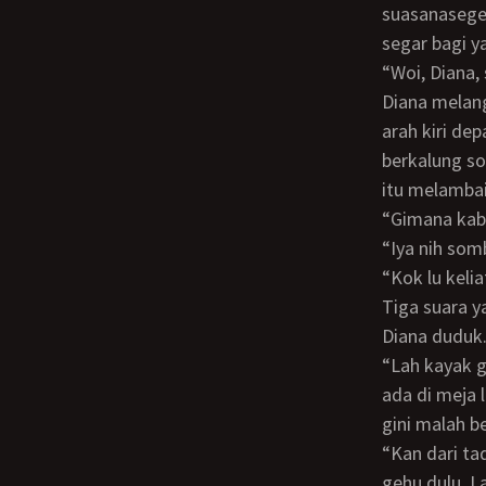
suasanasege
segar bagi 
“Woi, Diana,
Diana melangkah diantara deretan meja mencoba mencari sumber bunyi tersebut. Di
arah kiri de
berkalung so
itu melambai
“Gimana ka
“Iya nih so
“Kok lu kel
Tiga suara yang keluar dari tiga mulut yang berbeda langsung menyambut begitu
Diana duduk
“Lah kayak gak tau aja lu lu pada juga kan sibuk-sibuk.” Diana mengambil gehu yang
ada di meja 
gini malah be
“Kan dari tadi kita mau pesen juga nungguin lu dulu. Dari pada bengong yang pesen
gehu dulu. L