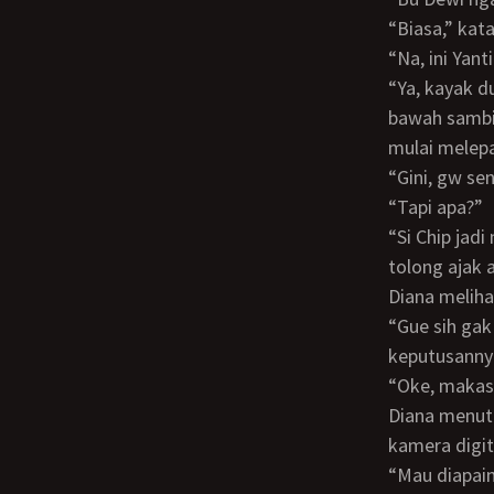
“Biasa,” k
“Na, ini Ya
“Ya, kayak dulu lagi.” Diana menyadari anaknya sedang menatap dirinya dari atas ke
bawah sambil
mulai melepa
“Gini, gw 
“Tapi apa?”
“Si Chip jadi ngamuk nih denger anaklu mau liburan. Jadi kalau lu gak keberatan,
tolong ajak 
Diana meli
“Gue sih gak keberatan, tapi mesti tanya si Dana dulu. Ntar gw kabarin lagi
keputusanny
“Oke, makas
Diana menutup telepon berbarengan dengan munculnya Dana sambil membawa
kamera digit
“Mau diapa