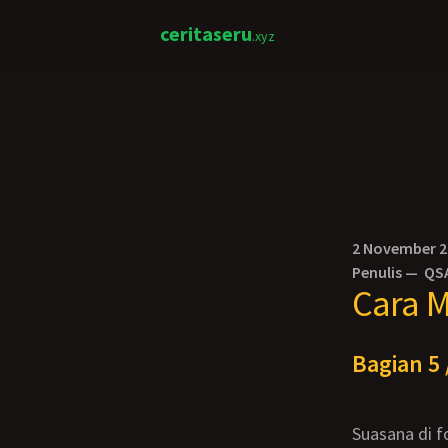
ceritaseru
.xyz
2 November 
Penulis —
QS
Cara M
Bagian 5 
Suasana di foodcourt sebuah pusat perbelanjaan terbilang ramai. Meskipun tidak ber-