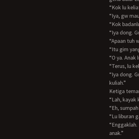
“Kok lu kel
“Iya, gw ma
“Kok badan
“Iya dong. 
“Apaan tuh w
“Itu gim ya
“O ya. Ana
“Terus, lu
“Iya dong. Gw kan kini jadi lebih deket sama anak. Apalagi kini tuh anak mau nerusin
kuliah.”
Ketiga tem
“Lah, kayak
“Eh, sumpa
“Lu liburan
“Enggaklah. Kan sama anak gw. Sebelum lu pade nanya, gw gak seranjang ntar sama
anak.”