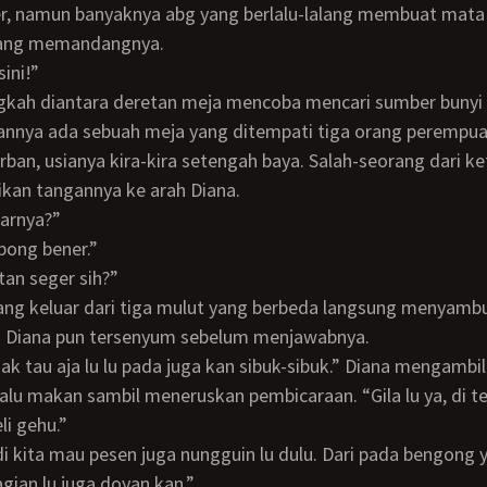
r, namun banyaknya abg yang berlalu-lalang membuat mata
yang memandangnya.
 sini!”
pannya ada sebuah meja yang ditempati tiga orang perempua
rban, usianya kira-kira setengah baya. Salah-seorang dari ke
kan tangannya ke arah Diana.
barnya?”
mbong bener.”
iatan seger sih?”
. Diana pun tersenyum sebelum menjawabnya.
lalu makan sambil meneruskan pembicaraan. “Gila lu ya, di 
li gehu.”
agian lu juga doyan kan.”