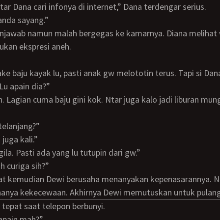
Ntar Dana cari infonya di internet,” Dana terdengar serius.
canda sayang.”
ukan ekspresi aneh.
 Lu apain dia?”
 telanjang?”
 juga kali.”
 gila. Pasti ada yang lu tutupin dari gw.”
lah curiga sih?”
hanya kekecewaan. Akhirnya Dewi memutuskan untuk pulang
 tepat saat telepon berbunyi.
gapain mah?”