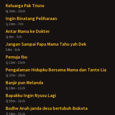
Keluarga Pak Trisno
6j 33m - 23ch
Ingin Binatang Peliharaan
1j 10m - 7ch
Antar Mama ke Dokter
2j 0m - 7ch
Jangan Sampai Papa Mama Tahu yah Dek
54m - 3ch
Pemuja Ibu
1j 12m - 13ch
Pengalaman Hidupku Bersama Mama dan Tante Lia
3j 27m - 20ch
Banjir pun Melanda
8j 16m - 11ch
Bapakku Ingin Nyusu Lagi
3j 55m - 21ch
Budhe Anah janda desa bertubuh ibukota
7j 18m - 51ch