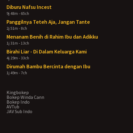
Diburu Nafsu Incest
9j 48m - 65ch
Panggilnya Teteh Aja, Jangan Tante
2j 51m - 8ch
Menanam Benih di Rahim Ibu dan Adikku
1j 31m - 13ch
Birahi Liar - Di Dalam Keluarga Kami
4j 29m - 33ch
Dirumah Bambu Bercinta dengan Ibu
1j 49m - 7ch
Kingbokep
Bokep Winda Cann
Bokep Indo
AVTub
JAV Sub Indo