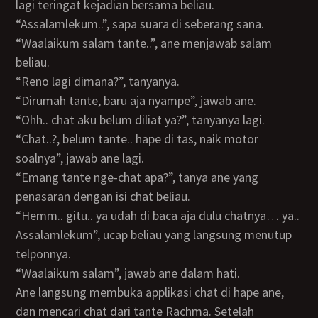
lagi teringat kejadian bersama beliau.
“Assalamlekum..”, sapa suara di seberang sana.
“Waalaikum salam tante..”, ane menjawab salam
beliau.
“Reno lagi dimana?”, tanyanya.
“Dirumah tante, baru aja nyampe”, jawab ane.
“Ohh.. chat aku belum diliat ya?”, tanyanya lagi.
“Chat..?, belum tante.. hape di tas, naik motor
soalnya”, jawab ane lagi.
“Emang tante nge-chat apa?”, tanya ane yang
penasaran dengan isi chat beliau.
“Hemm.. gitu.. ya udah di baca aja dulu chatnya… ya..
Assalamlekum”, ucap beliau yang langsung menutup
telponnya.
“Waalaikum salam”, jawab ane dalam hati.
Ane langsung membuka applikasi chat di hape ane,
dan mencari chat dari tante Rachma. Setelah