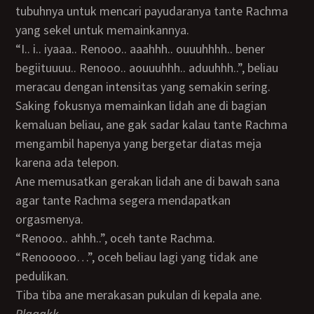
tubuhnya untuk mencari payudaranya tante Rachma
yang sekel untuk memainkannya.
“I.. i.. iyaaa.. Renooo.. aaahhh.. ouuuhhhh.. bener
begiituuuu.. Renooo.. aouuuhhh.. aduuhhh..”, beliau
meracau dengan intensitas yang semakin sering.
Saking fokusnya memainkan lidah ane di bagian
kemaluan beliau, ane gak sadar kalau tante Rachma
mengambil hapenya yang bergetar diatas meja
karena ada telepon.
Ane memusatkan gerakan lidah ane di bawah sana
agar tante Rachma segera mendapatkan
orgasmenya.
“Renooo.. ahhh..”, oceh tante Rachma.
“Renooooo…”, oceh beliau lagi yang tidak ane
pedulikan.
Tiba tiba ane merakasan pukulan di kepala ane.
Plaaakk..