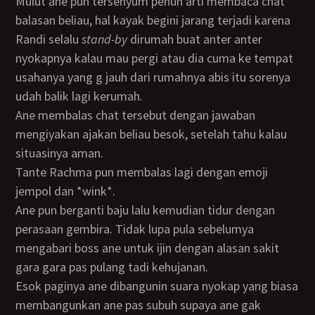
Mulut ane pun tersenyum penuh arti membaca chat
balasan beliau, hal kayak begini jarang terjadi karena
Randi selalu
stand-by
dirumah buat anter anter
nyokapnya kalau mau pergi atau dia cuma ke tempat
usahanya yang g jauh dari rumahnya abis itu sorenya
udah balik lagi kerumah.
Ane membalas chat tersebut dengan jawaban
mengiyakan ajakan beliau besok, setelah tahu kalau
situasinya aman.
Tante Rachma pun membalas lagi dengan emoji
jempol dan *wink*.
Ane pun berganti baju lalu kemudian tidur dengan
perasaan gembira. Tidak lupa pula sebelumya
mengabari boss ane untuk ijin dengan alasan sakit
gara gara pas pulang tadi kehujanan.
Esok paginya ane dibangunin suara nyokap yang biasa
membangunkan ane pas subuh supaya ane gak