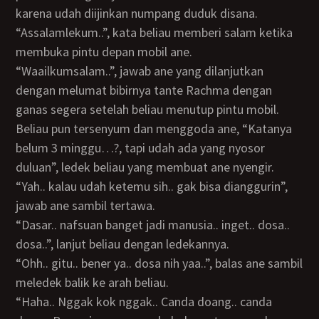
karena udah diijinkan numpang duduk disana.
“Assalamlekum..”, kata beliau memberi salam ketika
membuka pintu depan mobil ane.
“Waailkumsalam..”, jawab ane yang dilanjutkan
dengan melumat bibirnya tante Rachma dengan
ganas segera setelah beliau menutup pintu mobil.
Beliau pun tersenyum dan menggoda ane, “Katanya
belum 3 minggu…?, tapi udah ada yang nyosor
duluan”, ledek beliau yang membuat ane nyengir.
“Yah.. kalau udah ketemu sih.. gak bisa dianggurin”,
jawab ane sambil tertawa.
“Dasar.. nafsuan banget jadi manusia.. inget.. dosa..
dosa..”, lanjut beliau dengan ledekannya.
“Ohh.. gitu.. bener ya.. dosa nih yaa..”, balas ane sambil
meledek balik ke arah beliau.
“Haha.. Nggak kok nggak.. Canda doang.. canda