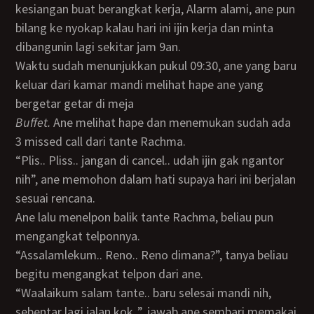
kesiangan buat berangkat kerja, Alarm alami, ane pun
bilang ke nyokap kalau hari ini ijin kerja dan minta
dibangunin lagi sekitar jam 9an.
Waktu sudah menunjukkan pukul 09:30, ane yang baru
keluar dari kamar mandi melihat hape ane yang
bergetar getar di meja
buffet.
Ane melihat hape dan menemukan sudah ada
3 missed call dari tante Rachma.
“Plis.. Pliss.. jangan di cancel.. udah ijin gak ngantor
nih”, ane memohon dalam hati supaya hari ini berjalan
sesuai rencana.
Ane lalu menelpon balik tante Rachma, beliau pun
mengangkat telponnya.
“Assalamlekum.. Reno.. Reno dimana?”, tanya beliau
begitu mengangkat telpon dari ane.
“Waalaikum salam tante.. baru selesai mandi nih,
sebentar lagi jalan kok..”, jawab ane sembari memakai