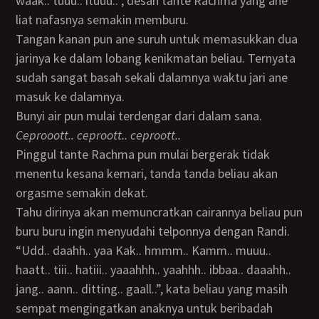
waak.. tuuu.. ituuu..”, desah tante Rachma yang ane
liat nafasnya semakin memburu.
Tangan kanan pun ane suruh untuk memasukkan dua
jarinya ke dalam lobang kenikmatan beliau. Ternyata
sudah sangat basah sekali dalamnya waktu jari ane
masuk ke dalamnya.
Bunyi air pun mulai terdengar dari dalam sana.
Ceprooott.. ceproott.. ceproott..
Pinggul tante Rachma pun mulai bergerak tidak
menentu kesana kemari, tanda tanda beliau akan
orgasme semakin dekat.
Tahu dirinya akan memuncratkan cairannya beliau pun
buru buru ingin menyudahi telponnya dengan Randi.
“Udd.. daahh.. yaa Kak.. hmmm.. Kamm.. muuu..
haatt.. tiii.. hatiii.. yaaahhh.. yaahhh.. ibbaa.. daaahh..
jang.. aann.. ditting.. gaall..”, kata beliau yang masih
sempat mengingatkan anaknya untuk beribadah