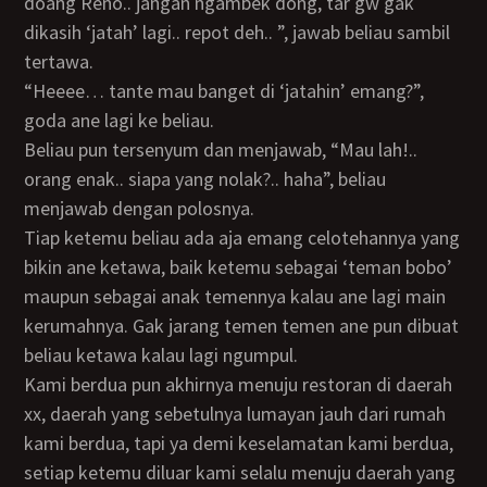
doang Reno.. jangan ngambek dong, tar gw gak
dikasih ‘jatah’ lagi.. repot deh.. ”, jawab beliau sambil
tertawa.
“Heeee… tante mau banget di ‘jatahin’ emang?”,
goda ane lagi ke beliau.
Beliau pun tersenyum dan menjawab, “Mau lah!..
orang enak.. siapa yang nolak?.. haha”, beliau
menjawab dengan polosnya.
Tiap ketemu beliau ada aja emang celotehannya yang
bikin ane ketawa, baik ketemu sebagai ‘teman bobo’
maupun sebagai anak temennya kalau ane lagi main
kerumahnya. Gak jarang temen temen ane pun dibuat
beliau ketawa kalau lagi ngumpul.
Kami berdua pun akhirnya menuju restoran di daerah
xx, daerah yang sebetulnya lumayan jauh dari rumah
kami berdua, tapi ya demi keselamatan kami berdua,
setiap ketemu diluar kami selalu menuju daerah yang