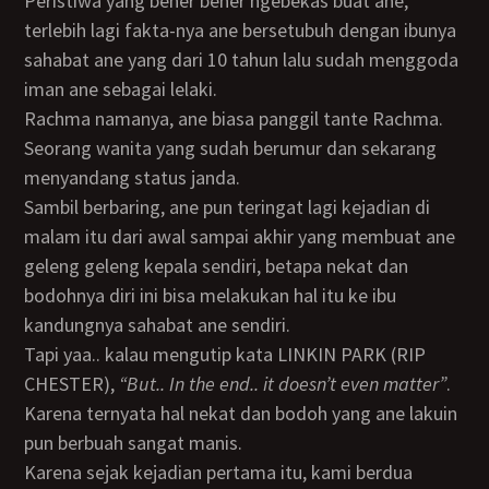
Peristiwa yang bener bener ngebekas buat ane,
terlebih lagi fakta-nya ane bersetubuh dengan ibunya
sahabat ane yang dari 10 tahun lalu sudah menggoda
iman ane sebagai lelaki.
Rachma namanya, ane biasa panggil tante Rachma.
Seorang wanita yang sudah berumur dan sekarang
menyandang status janda.
Sambil berbaring, ane pun teringat lagi kejadian di
malam itu dari awal sampai akhir yang membuat ane
geleng geleng kepala sendiri, betapa nekat dan
bodohnya diri ini bisa melakukan hal itu ke ibu
kandungnya sahabat ane sendiri.
Tapi yaa.. kalau mengutip kata LINKIN PARK (RIP
CHESTER),
“But.. In the end.. it doesn’t even matter”
.
Karena ternyata hal nekat dan bodoh yang ane lakuin
pun berbuah sangat manis.
Karena sejak kejadian pertama itu, kami berdua