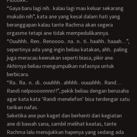
“Gaya baru lagi nih.. kalau lagi mau keluar sekarang
mukulin nih”, kata ane yang kesal dalam hati yang
beranggapan kalau tante Rachma akan segera
orgasme tetapi ane tidak mempedulikannya.
“Ouuhhh.. Ren.. Renoooo.. na.. n.. ti.. haahh.. haaah…”,
sepertinya ada yang ingin beliau katakan, ahh.. paling
juga meracau keenakan seperti biasa, pikir ane.
Akhirnya beliau mengumpulkan nafasnya untuk
berbicara.
“Ra.. Ra.. n.. di.. ouuhhh.. ahhhh.. ouuuhhh.. Rand…
Randi nelpoooonnnn!!”, pekik beliau dengan berusaha
agar kata kata ‘Randi menelefon’ bisa terdengar satu
tarikan nafas.
Seketika ane pun kaget dan berhenti dari kegiatan
ane di bawah sana, sambil melihat keatas, tante
Rachma lalu menujukkan hapenya yang sedang ada