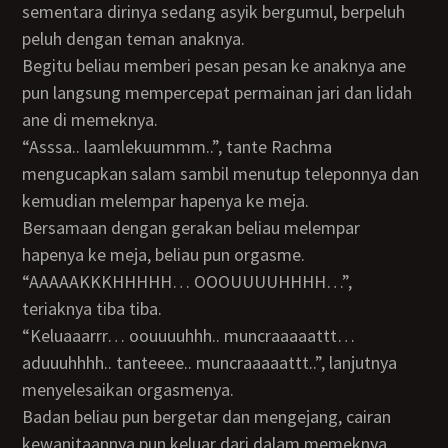
sementara dirinya sedang asyik bergumul, berpeluh
peluh dengan teman anaknya.
Begitu beliau memberi pesan pesan ke anaknya ane
pun langsung mempercepat permainan jari dan lidah
ane di memeknya.
“Asssa.. laamlekuummm..”, tante Rachma
mengucapkan salam sambil menutup teleponnya dan
kemudian melempar hapenya ke meja.
Bersamaan dengan gerakan beliau melempar
hapenya ke meja, beliau pun orgasme.
“AAAAAKKKHHHHH… OOOUUUUHHHH…”,
teriaknya tiba tiba.
“Keluaaarrr… oouuuuhhh.. muncraaaaattt…
aduuuhhhh.. tanteeee.. muncraaaaattt..”, lanjutnya
menyelesaikan orgasmenya.
Badan beliau pun bergetar dan mengejang, cairan
kewanitaannya pun keluar dari dalam memeknya