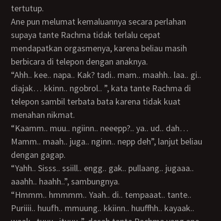
tertutup.
Ane pun melumat kemaluannya secara perlahan
supaya tante Rachma tidak terlalu cepat
mendapatkan orgasmenya, karena beliau masih
berbicara di telepon dengan anaknya.
“Ahh.. kee.. napa.. Kak? tadi.. mam.. maahh.. laa.. gi..
diajak… kkinn.. ngobrol.. ”, kata tante Rachma di
telepon sambil terbata bata karena tidak kuat
menahan nikmat.
“Kaamm.. muu.. ngiinn.. neeepp?.. ya.. ud.. dah…
Mamm.. maah.. juga.. nginn.. nepp deh”, lanjut beliau
dengan gagap.
“Yahh.. Sisss.. ssiill.. engg.. gak.. pullaang.. jugaaa..
aaahh.. haahh..”, sambungnya.
“Hmmm.. hmmmm.. Yaah.. di.. tempaaat.. tante..
Puriiii.. huufh.. mmuung.. kkiinn.. huuffhh.. kayaak..