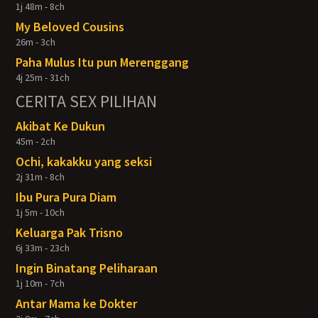
1j 48m - 8ch
My Beloved Cousins
26m - 3ch
Paha Mulus Itu pun Merenggang
4j 25m - 31ch
CERITA SEX PILIHAN
Akibat Ke Dukun
45m - 2ch
Ochi, kakakku yang seksi
2j 31m - 8ch
Ibu Pura Pura Diam
1j 5m - 10ch
Keluarga Pak Trisno
6j 33m - 23ch
Ingin Binatang Peliharaan
1j 10m - 7ch
Antar Mama ke Dokter