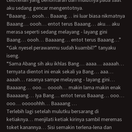
aku sedang gencar mengentotnya.
“Baaang… oooh… Baaang… ini luar biasa nikmatnya
Baaang… oooh… entot terus Baaang… aku… aku
merasa seperti sedang melayang - layang gini
Baang… oooh… Baaaang… entot terus Baaang…”
“Gak nyesel perawanmu sudah kuambil?” tanyaku
iseng.
“Sama Abang sih aku ikhlas Bang… aaaa… aaaaah…
ternyata dientot ini enak sekali ya Bang… aaa…
aaaah… rasanya sampe melayang - layang gini…
Baaaang… ooo… ooooh… makin lama makin enak
Baaaaang… Iya Bang… entot terus Baaang… ooo…
ooo… ooooohhh… Baaaang …
Terlebih lagi setelah mulutku bersarang di
ketiaknya… menjilati ketiak kirinya sambil meremas
toket kanannya… Sisi semakin terlena-lena dan