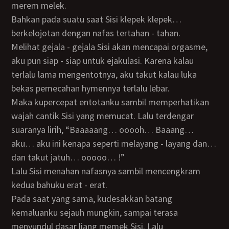
merem melek.
Bahkan pada suatu saat Sisi klepek klepek…
berkelojotan dengan nafas tertahan - tahan.
Melihat gejala - gejala Sisi akan mencapai orgasme,
aku pun siap - siap untuk ejakulasi. Karena kalau
terlalu lama mengentotnya, aku takut kalau luka
bekas pemecahan hymennya terlalu lebar.
Maka kupercepat entotanku sambil memperhatikan
wajah cantik Sisi yang memucat. Lalu terdengar
suaranya lirih, “Baaaaang… ooooh… Baaang…
aku… aku ini kenapa seperti melayang - layang dan…
dan takut jatuh… ooooo… !”
Lalu Sisi menahan nafasnya sambil mencengkram
kedua bahuku erat - erat.
Pada saat yang sama, kudesakkan batang
kemaluanku sejauh mungkin, sampai terasa
menyundul dasar liang memek Sisi. Lalu