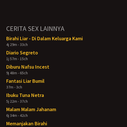
CERITA SEX LAINNYA
Birahi Liar - Di Dalam Keluarga Kami
4j 29m - 33ch
Diario Segreto
1j 57m - 15ch
Diburu Nafsu Incest
9j 48m - 65ch
Fantasi Liar Bumil
37m - 3ch
Ibuku Tuna Netra
5j 22m - 37ch
Malam Malam Jahanam
6j 34m - 42ch
Memanjakan Birahi