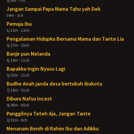
2j 0m - 7ch
Jangan Sampai Papa Mama Tahu yah Dek
54m - 3ch
Pemuja Ibu
1j 12m - 13ch
Pengalaman Hidupku Bersama Mama dan Tante Lia
3j 27m - 20ch
Banjir pun Melanda
8j 16m - 11ch
Bapakku Ingin Nyusu Lagi
3j 55m - 21ch
Budhe Anah janda desa bertubuh ibukota
7j 18m - 51ch
Diburu Nafsu Incest
9j 48m - 65ch
Panggilnya Teteh Aja, Jangan Tante
2j 51m - 8ch
Menanam Benih di Rahim Ibu dan Adikku