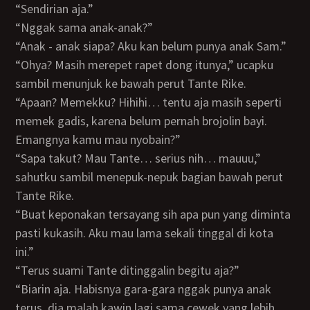
“Sendirian aja.”
“Nggak sama anak-anak?”
“Anak - anak siapa? Aku kan belum punya anak Sam.”
“Ohya? Masih merepet rapet dong itunya,” ucapku
sambil menunjuk ke bawah perut Tante Rike.
“Apaan? Memekku? Hihihi… tentu aja masih seperti
memek gadis, karena belum pernah brojolin bayi.
Emangnya kamu mau nyobain?”
“Sapa takut? Mau Tante… serius nih… mauuu,”
sahutku sambil menepuk-nepuk bagian bawah perut
Tante Rike.
“Buat keponakan tersayang sih apa pun yang diminta
pasti kukasih. Aku mau lama sekali tinggal di kota
ini.”
“Terus suami Tante ditinggalin begitu aja?”
“Biarin aja. Habisnya gara-gara nggak punya anak
terus, dia malah kawin lagi sama cewek yang lebih