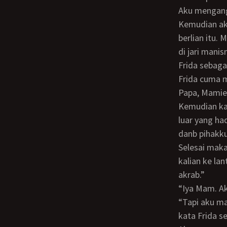
Aku mengangguk dan berdiri menghadap ke arah Frida yang masih duduk di sofa.
Kemudian aku
berlian itu.
di jari mani
Frida sebagai
Frida cuma
Papa, Mamie
Kemudian kami semua makan bersama di ruang makan. Memang tidak ada orang
luar yang ha
danb pihakku
Selesai makan bersama Mamie berkata kepadaku, “Kalau mau saling mengakrabkan,
kalian ke lan
akrab.”
“Iya Mam. 
“Tapi aku mau ganti pakaian dulu ya. Mau pakai celana panjang aja, biar gak ribet,”
kata Frida s