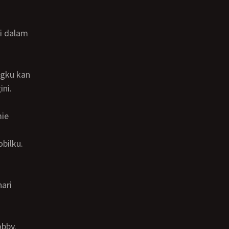
ini.
obilku.
bby.