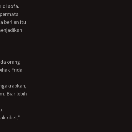
 permata
 berlian itu
menjadikan
pihak Frida
m. Biar lebih
ku.