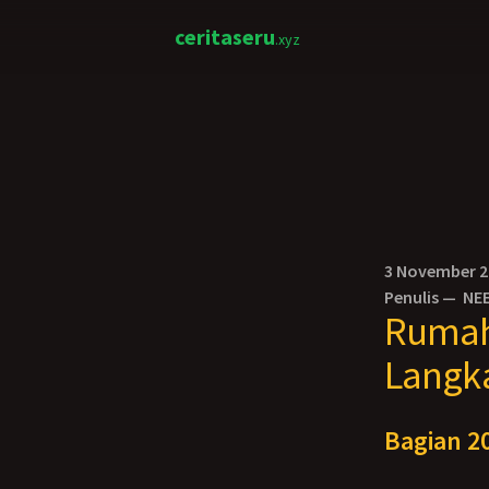
ceritaseru
.xyz
3 November 
Penulis —
NE
Rumah 
Langk
Bagian 20