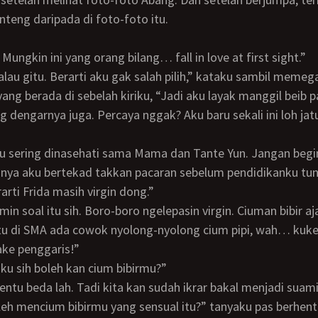
nteng daripada di foto-foto itu.
h. Mungkin ini yang orang bilang… fall in love at first sight.”
yang berada di sebelah kiriku, “Jadi aku layak manggil beib
g dengarnya juga. Percaya nggak? Aku baru sekali ini loh jatu
nya aku bertekad takkan pacaran sebelum pendidikanku tun
arti Frida masih virgin dong.”
tu di SMA ada cowok nyolong-nyolong cium pipi, wah… kuk
ke penggaris!”
u aku sih boleh kan cium bibirmu?”
tentu beda lah. Tadi kita kan sudah ikrar bakal menjadi suami 