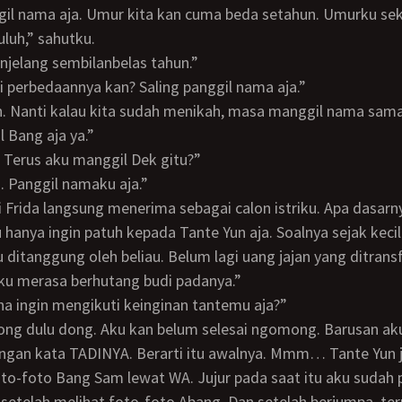
luh,” sahutku.
enjelang sembilanbelas tahun.”
ali perbedaannya kan? Saling panggil nama aja.”
 Bang aja ya.”
h. Terus aku manggil Dek gitu?”
h. Panggil namaku aja.”
i Frida langsung menerima sebagai calon istriku. Apa dasarn
 ditanggung oleh beliau. Belum lagi uang jajan yang ditrans
aku merasa berhutang budi padanya.”
ena ingin mengikuti keinginan tantemu aja?”
ngan kata TADINYA. Berarti itu awalnya. Mmm… Tante Yun 
to-foto Bang Sam lewat WA. Jujur pada saat itu aku sudah 
 setelah melihat foto-foto Abang. Dan setelah berjumpa, te