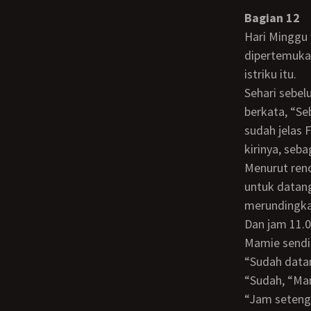
Bagian 12
Hari Minggu yang menegangkan itu pun tiba. Menegangkan, karena aku akan
dipertemukan
istriku itu.
Sehari sebelumnya, Papa memberikan sebentuk cincin permata berlian padaku sambil
berkata, “Se
sudah jelas F
kirinya, seb
Menurut rencana, jam 10.00 pagi Frida akan tiba di rumah Mamie. Dan aku disarankan
untuk datan
merundingkan
Dan jam 11
Mamie send
“Sudah dat
“Sudah, “Mamie mangangguk dengan senyum yang selalu saja meluluhkan hatiku,
“Jam setenga