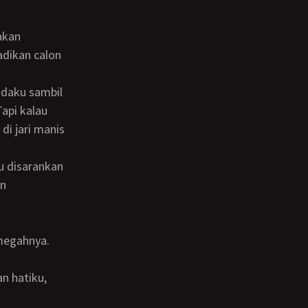
adikan calon
Tapi kalau
 di jari manis
an
megahnya.