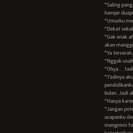
“Saling panggil nama aja. Umur kita kan cuma beda setahun. Umurku sekarang
hampir duapu
“Umurku m
“Dekat sek
“Gak enak ah. Nanti kalau kita sudah menikah, masa manggil nama sama suami? Aku
akan manggil
“Ya tersera
“Nggak usa
“Ohya… tad
“Tadinya aku hanya ingin patuh kepada Tante Yun aja. Soalnya sejak kecil biaya
pendidikanku
bulan. Jadi 
“Hanya kar
“Jangan potong dulu dong. Aku kan belum selesai ngomong. Barusan aku memulai
ucapanku de
mengirimi fo
ketertarikan