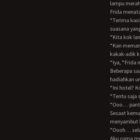
lampu merah
Frida menat
“Terima kasih Beib. Nanti akan kucium bibirmu kalau kita sudah berada di dalam
suasana yang
“Kita kok 
“Kan memang sebenarnya kita ini keluarga dekat. Ibumu dan ibu sambungku kan
kakak-adik k
“Iya, “Frid
Beberapa saat kemudian mobilku tiba di pelataran parkir hotel yang Mamie
hadiahkan u
“Ini hotel?
“Tentu saj
“Ooo… pant
Sesaat kemudian seorang satpam menghampiriku, satpam yang tempo hari
menyambut 
“Oooh… se
Aku cuma m