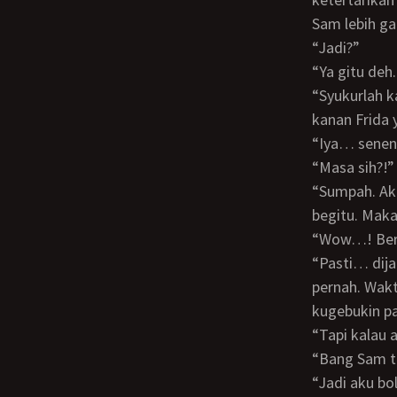
Sam lebih ga
“Jadi?”
“Ya gitu de
“Syukurlah kalau gitu. Berarti aku gak salah pilih,” kataku sambil memegang tangan
kanan Frida 
“Iya… senen
“Masa sih?!”
“Sumpah. Aku sering dinasehati sama Mama dan Tante Yun. Jangan begini, jangan
begitu. Maka
“Wow…! Ber
“Pasti… dijamin soal itu sih. Boro-boro ngelepasin virgin. Ciuman bibir aja belum
pernah. Wak
kugebukin pa
“Tapi kala
“Bang Sam 
“Jadi aku boleh mencium bibirmu yang sensual itu?” tanyaku pas berhenti di depan