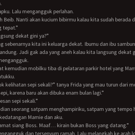
.
apku. Lalu mengangguk perlahan.
 tepat.”
langsung dekat gini ya?”
andung. Jadi gak ada yang aneh kalau kita langsung dekat g
a mengangguk.
ntukku.
 Kok kelihatan sepi sekali?” tanya Frida yang mau turun dari m
a sepi, karena baru akan dibuka enam bulan lagi.”
esan sepi sekali.”
kedatangan Mamie dan aku.
lamat siang Boss. Maaf… kirain bukan Boss yang datang.”
engangguk dan tersenyum ramah. Lalu melangkah ke arah lo