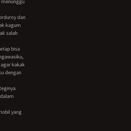
cak kagum
Tak salah
ngawasiku,
 agar kakak
ku dengan
a dalam