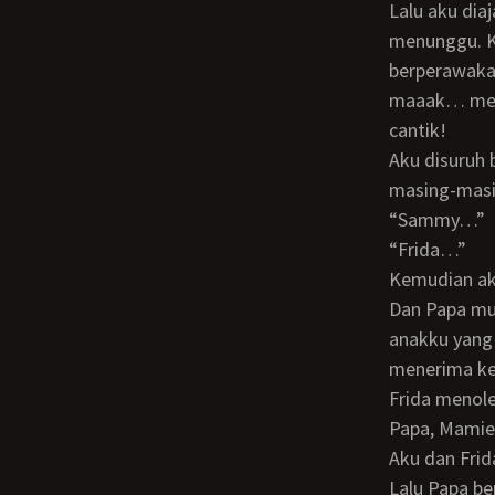
Lalu aku diajak masuk ke ruang keluarga, di mana Papa dan Tante Ken sudah
menunggu. Ke
berperawaka
maaak… mema
cantik!
Aku disuruh berkenalan dulu dengan anak Tante Ken itu, sambil menyebutkan nama
masing-masi
“Sammy…”
“Frida…”
Kemudian a
Dan Papa mulai bicara, “Kita singkatkan saja acaranya ya. Mmm… Frida… Sammy itu
anakku yang 
menerima ke
Frida meno
Papa, Mami
Aku dan Fri
Lalu Papa b