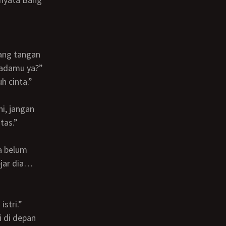
 padamu ya?”
h cinta.”
tas.”
ejar dia…
istri.”