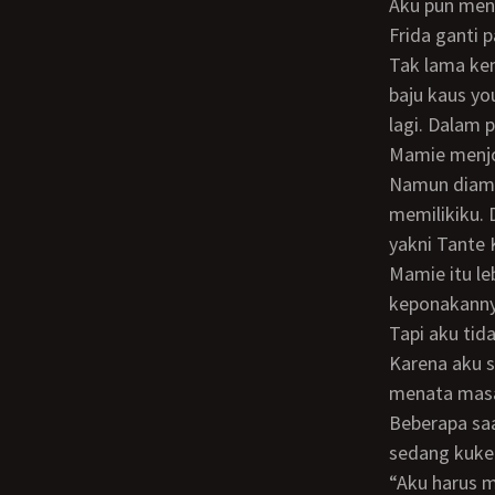
Aku pun mengangguk. Lalu duduk kembali di sofa ruang keluarga, sambil menunggu
Frida ganti p
Tak lama kemudian Frida muncul kembali. Dengan mengenakan celana corduroy dan
baju kaus y
lagi. Dalam 
Mamie menjo
Namun diam-diam aku berpikir bahwa Mamie memasang strategi, agar tetap bisa
memilikiku.
yakni Tante
Mamie itu l
keponakannya
Tapi aku tidak keberatan untuk “dsiikat” oleh Mamie dengan segala strateginya.
Karena aku s
menata mas
Beberapa saat kemudian Frida sudah duduk di samping kiriku, di dalam mobil yang
sedang kuke
“Aku harus