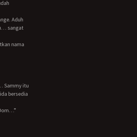
ange. Aduh
tu… sangat
ida bersedia
, Oom…”