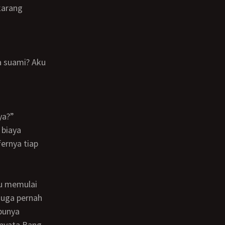
ya?”
fernya tiap
juga pernah
punya
rnyata Bang