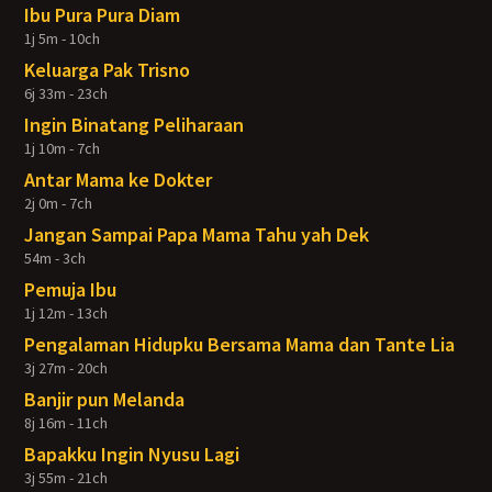
Ibu Pura Pura Diam
1j 5m - 10ch
Keluarga Pak Trisno
6j 33m - 23ch
Ingin Binatang Peliharaan
1j 10m - 7ch
Antar Mama ke Dokter
2j 0m - 7ch
Jangan Sampai Papa Mama Tahu yah Dek
54m - 3ch
Pemuja Ibu
1j 12m - 13ch
Pengalaman Hidupku Bersama Mama dan Tante Lia
3j 27m - 20ch
Banjir pun Melanda
8j 16m - 11ch
Bapakku Ingin Nyusu Lagi
3j 55m - 21ch