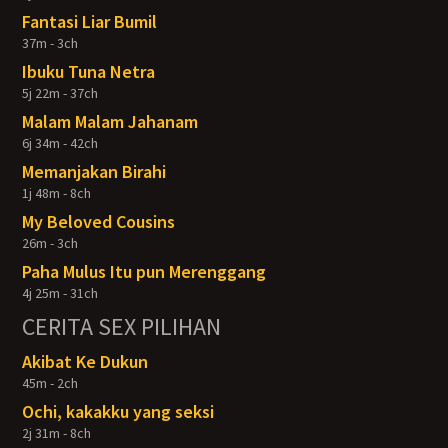
Fantasi Liar Bumil
37m - 3ch
Ibuku Tuna Netra
5j 22m - 37ch
Malam Malam Jahanam
6j 34m - 42ch
Memanjakan Birahi
1j 48m - 8ch
My Beloved Cousins
26m - 3ch
Paha Mulus Itu pun Merenggang
4j 25m - 31ch
CERITA SEX PILIHAN
Akibat Ke Dukun
45m - 2ch
Ochi, kakakku yang seksi
2j 31m - 8ch