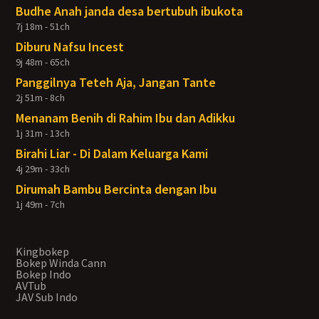
Budhe Anah janda desa bertubuh ibukota
7j 18m - 51ch
Diburu Nafsu Incest
9j 48m - 65ch
Panggilnya Teteh Aja, Jangan Tante
2j 51m - 8ch
Menanam Benih di Rahim Ibu dan Adikku
1j 31m - 13ch
Birahi Liar - Di Dalam Keluarga Kami
4j 29m - 33ch
Dirumah Bambu Bercinta dengan Ibu
1j 49m - 7ch
Kingbokep
Bokep Winda Cann
Bokep Indo
AVTub
JAV Sub Indo