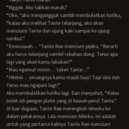
“Nggak. Aku takkan marah.”
“Oke, “aku mengangguk sambil membulatkan hatiku,
“kalau aku melihat Tante telanjang, aku akan
menciumi Tante dari ujung kaki sampai ke ujung
rambut.”
“Emwuaaah… “Tante Rae mencium pipiku, “Berarti
aku harus telanjang sambil rebahan dong. Terus apa
lagi yang akan kamu lakukan?”
“Mau ngemut mmm… toket Tante…”
“Hihihiii… emangnya kamu masih bayi? Tapi oke deh.
Terus mau ngapain lagi?”
Aku membulatkan hatiku lagi. Dan menyahut, “Kalau
boleh sih pengen jilatin yang di bawah perut Tante.”
Di luar dugaan, Tante Rae merengkuh leherku ke
dalam pelukannya. Lalu mencium bibirku. Ini adalah
untuk yang pertama kalinya Tante Rae mencium