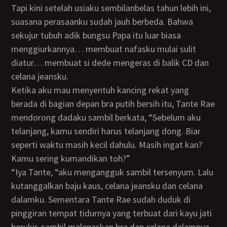
Tapi kini setelah usiaku sembilanbelas tahun lebih ini,
suasana perasaanku sudah jauh berbeda. Bahwa
sekujur tubuh adik bungsu Papa itu luar biasa
menggiurkannya… membuat nafasku mulai sulit
diatur… membuat si dede mengeras di balik CD dan
celana jeansku.
Ketika aku mau menyentuh kancing rekat yang
berada di bagian depan bra putih bersih itu, Tante Rae
mendorong dadaku sambil berkata, “Sebelum aku
telanjang, kamu sendiri harus telanjang dong. Biar
seperti waktu masih kecil dahulu. Masih ingat kan?
Kamu sering kumandikan toh?”
“Iya Tante, “aku mengangguk sambil tersenyum. Lalu
kutanggalkan baju kaus, celana jeansku dan celana
dalamku. Sementara Tante Rae sudah duduk di
pinggiran tempat tidurnya yang terbuat dari kayu jati
berukir, sambil melepaskan bra dan celana dalamnya.