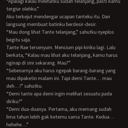
“Apalagi kalau melihatku sudah telanjang, pasti kamu
tergiur olehku.”
Aku terkejut mendengar ucapan tanteku itu. Dan
langsung membuat batinku berdesir-desir.
“Mau dong lihat Tante telanjang,” sahutku nyeplos
begitu saja.
Tante Rae tersenyum. Mencium pipi kiriku lagi. Lalu
berkata, “Kalau mau lihat aku telanjang, kamu harus
nginap di sini sekarang. Mau?”
“Sebenarnya aku harus ngepak barang-barang yang
mau dipaketin malam ini. Tapi demi Tante… mau
deh…!” sahutku.
“Demi tante apa demi ingin melihat sesuatu pada
diriku?”
“Demi dua-duanya. Pertama, aku memang sudah
lima tahun lebih gak ketemu sama Tante. Kedua…
hehehe…”