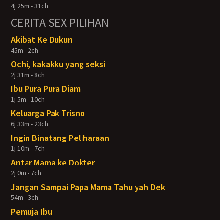
4j 25m - 31ch
CERITA SEX PILIHAN
Akibat Ke Dukun
45m - 2ch
Ochi, kakakku yang seksi
2j 31m - 8ch
Ibu Pura Pura Diam
1j 5m - 10ch
Keluarga Pak Trisno
6j 33m - 23ch
Ingin Binatang Peliharaan
1j 10m - 7ch
Antar Mama ke Dokter
2j 0m - 7ch
Jangan Sampai Papa Mama Tahu yah Dek
54m - 3ch
Pemuja Ibu