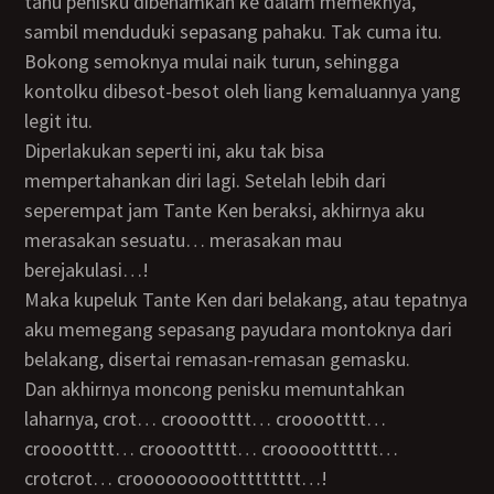
tahu penisku dibenamkan ke dalam memeknya,
sambil menduduki sepasang pahaku. Tak cuma itu.
Bokong semoknya mulai naik turun, sehingga
kontolku dibesot-besot oleh liang kemaluannya yang
legit itu.
Diperlakukan seperti ini, aku tak bisa
mempertahankan diri lagi. Setelah lebih dari
seperempat jam Tante Ken beraksi, akhirnya aku
merasakan sesuatu… merasakan mau
berejakulasi…!
Maka kupeluk Tante Ken dari belakang, atau tepatnya
aku memegang sepasang payudara montoknya dari
belakang, disertai remasan-remasan gemasku.
Dan akhirnya moncong penisku memuntahkan
laharnya, crot… crooootttt… crooootttt…
crooootttt… croooottttt… croooootttttt…
crotcrot… crooooooooottttttttt…!