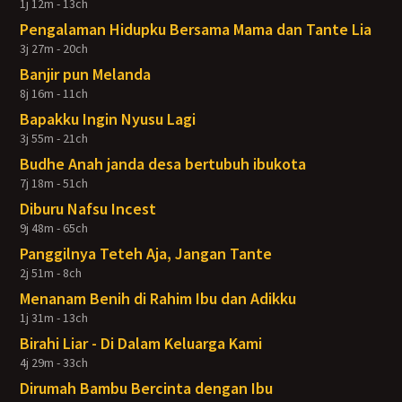
1j 12m - 13ch
Pengalaman Hidupku Bersama Mama dan Tante Lia
3j 27m - 20ch
Banjir pun Melanda
8j 16m - 11ch
Bapakku Ingin Nyusu Lagi
3j 55m - 21ch
Budhe Anah janda desa bertubuh ibukota
7j 18m - 51ch
Diburu Nafsu Incest
9j 48m - 65ch
Panggilnya Teteh Aja, Jangan Tante
2j 51m - 8ch
Menanam Benih di Rahim Ibu dan Adikku
1j 31m - 13ch
Birahi Liar - Di Dalam Keluarga Kami
4j 29m - 33ch
Dirumah Bambu Bercinta dengan Ibu