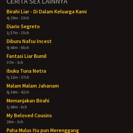
CERITA SEX LAINNYA
Birahi Liar - Di Dalam Keluarga Kami
4j 29m - 33ch
Diario Segreto
1j 57m - 15ch
Diburu Nafsu Incest
9j 48m - 65ch
Fantasi Liar Bumil
37m - 3ch
Ibuku Tuna Netra
5j 22m - 37ch
Malam Malam Jahanam
6j 34m - 42ch
Memanjakan Birahi
1j 48m - 8ch
My Beloved Cousins
26m - 3ch
Paha Mulus Itu pun Merenggang