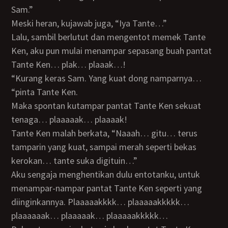
Sam.”
Meski heran, kujawab juga, “Iya Tante…”
Lalu, sambil berlutut dan mengentot memek Tante
Ken, aku pun mulai menampar sepasang buah pantat
Tante Ken… plak… plaaak…!
“Kurang keras Sam. Yang kuat dong namparnya…
“pinta Tante Ken.
Maka spontan kutampar pantat Tante Ken sekuat
tenaga… plaaaaak… plaaaak!
Tante Ken malah berkata, “Naaah… gitu… terus
tamparin yang kuat, sampai merah seperti bekas
kerokan… tante suka digituin…”
Aku sengaja menghentikan dulu entotanku, untuk
menampar-nampar pantat Tante Ken seperti yang
diinginkannya. Plaaaaakkkk… plaaaaakkkkk…
plaaaaaak… plaaaaak… plaaaaakkkkk…