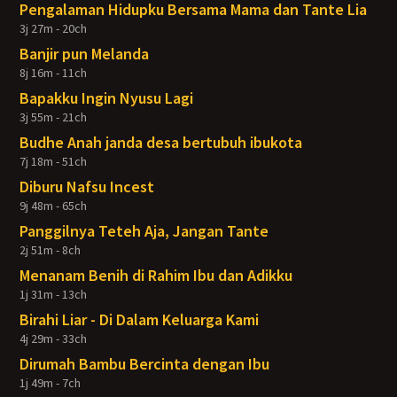
Pengalaman Hidupku Bersama Mama dan Tante Lia
3j 27m - 20ch
Banjir pun Melanda
8j 16m - 11ch
Bapakku Ingin Nyusu Lagi
3j 55m - 21ch
Budhe Anah janda desa bertubuh ibukota
7j 18m - 51ch
Diburu Nafsu Incest
9j 48m - 65ch
Panggilnya Teteh Aja, Jangan Tante
2j 51m - 8ch
Menanam Benih di Rahim Ibu dan Adikku
1j 31m - 13ch
Birahi Liar - Di Dalam Keluarga Kami
4j 29m - 33ch
Dirumah Bambu Bercinta dengan Ibu
1j 49m - 7ch