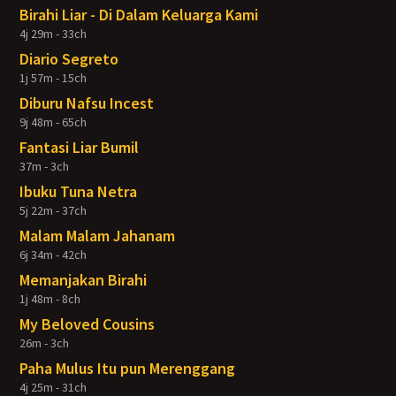
Birahi Liar - Di Dalam Keluarga Kami
4j 29m - 33ch
Diario Segreto
1j 57m - 15ch
Diburu Nafsu Incest
9j 48m - 65ch
Fantasi Liar Bumil
37m - 3ch
Ibuku Tuna Netra
5j 22m - 37ch
Malam Malam Jahanam
6j 34m - 42ch
Memanjakan Birahi
1j 48m - 8ch
My Beloved Cousins
26m - 3ch
Paha Mulus Itu pun Merenggang
4j 25m - 31ch