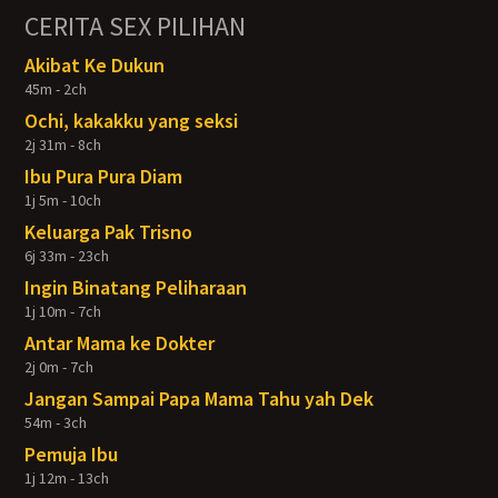
CERITA SEX PILIHAN
Akibat Ke Dukun
45m - 2ch
Ochi, kakakku yang seksi
2j 31m - 8ch
Ibu Pura Pura Diam
1j 5m - 10ch
Keluarga Pak Trisno
6j 33m - 23ch
Ingin Binatang Peliharaan
1j 10m - 7ch
Antar Mama ke Dokter
2j 0m - 7ch
Jangan Sampai Papa Mama Tahu yah Dek
54m - 3ch
Pemuja Ibu
1j 12m - 13ch