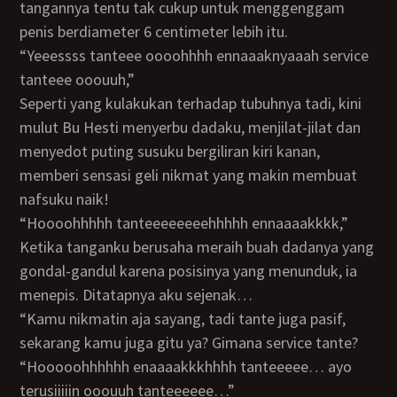
tangannya tentu tak cukup untuk menggenggam
penis berdiameter 6 centimeter lebih itu.
“Yeeessss tanteee oooohhhh ennaaaknyaaah service
tanteee ooouuh,”
Seperti yang kulakukan terhadap tubuhnya tadi, kini
mulut Bu Hesti menyerbu dadaku, menjilat-jilat dan
menyedot puting susuku bergiliran kiri kanan,
memberi sensasi geli nikmat yang makin membuat
nafsuku naik!
“Hoooohhhhh tanteeeeeeeehhhhh ennaaaakkkk,”
Ketika tanganku berusaha meraih buah dadanya yang
gondal-gandul karena posisinya yang menunduk, ia
menepis. Ditatapnya aku sejenak…
“Kamu nikmatin aja sayang, tadi tante juga pasif,
sekarang kamu juga gitu ya? Gimana service tante?
“Hooooohhhhhh enaaaakkkhhhh tanteeeee… ayo
terusiiiiin ooouuh tanteeeeee…”