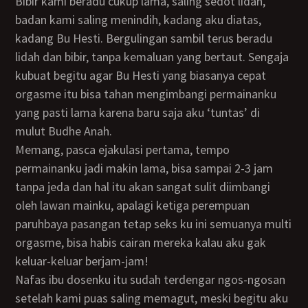
Bibir kami beradu cukup lama, saling sedot lidah,
badan kami saling menindih, kadang aku diatas,
kadang Bu Hesti. Bergulingan sambil terus beradu
lidah dan bibir, tanpa kemaluan yang bertaut. Sengaja
kubuat begitu agar Bu Hesti yang biasanya cepat
orgasme itu bisa tahan mengimbangi permainanku
yang pasti lama karena baru saja aku ‘tuntas’ di
mulut Budhe Anah.
Memang, pasca ejakulasi pertama, tempo
permainanku jadi makin lama, bisa sampai 2-3 jam
tanpa jeda dan hal itu akan sangat sulit diimbangi
oleh lawan mainku, apalagi ketiga perempuan
paruhbaya pasangan tetap seks ku ini semuanya multi
orgasme, bisa habis cairan mereka kalau aku gak
keluar-keluar berjam-jam!
Nafas ibu dosenku itu sudah terdengar ngos-ngosan
setelah kami puas saling memagut, meski begitu aku