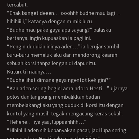
tercabut.
“Enak banget deeen… ooohhh budhe mau lagi…
hihihiiiii,” katanya dengan mimik lucu.
“Budhe mau pake gaya apa sayang?” balasku
bertanya, ingin kupuaskan ia pagi ini.
“Pengin dudukin ininya aden…” ia berujar sambil
buru-buru memeluk aku dan mendorong kearah
sebuah korsi tanpa lengan di dapur itu.
Kuturuti maunya…
“Budhe lihat dimana gaya ngentot kek gini?”
“Kan aden sering begini ama ndoro Hesti…” ujarnya
polos dan langsung membalikkan badan
membelakangi aku yang duduk di korsi itu dengan
kontol yang masih tegak mengacung keras sekali.
“Hehehe… iya yaa, luppaahhhh…”
“Hihihiiii aden sih kebanyakan pacar, jadi lupa sering
ngewe ndoro Hesti pake gaya beginian,”