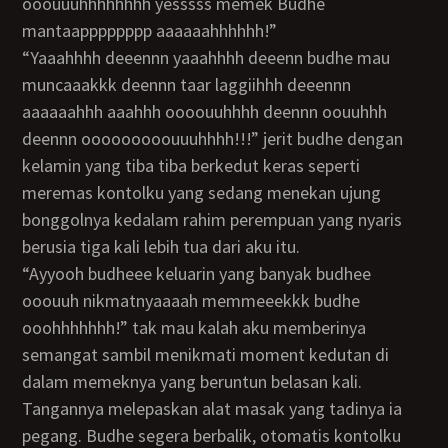
ooouuuhhhhhhhh yesssss memek Budhe
mantaapppppppp aaaaaahhhhhh!”
“Yaaahhhh deeennn yaaahhhh deeenn budhe mau
muncaaakkk deennn taar laggiihhh deeennn
aaaaaahhh aaahhh oooouuhhhh deennn oouuhhh
deennn ooooooooouuuhhhh!!!” jerit budhe dengan
kelamin yang tiba tiba berkedut keras seperti
meremas kontolku yang sedang menekan ujung
bonggolnya kedalam rahim perempuan yang nyaris
berusia tiga kali lebih tua dari aku itu.
“Ayyooh budheee keluarin yang banyak budhee
ooouuh nikmatnyaaaah memmeeekkk budhe
ooohhhhhhh!” tak mau kalah aku memberinya
semangat sambil menikmati moment kedutan di
dalam memeknya yang beruntun belasan kali.
Tangannya melepaskan alat masak yang tadinya ia
pegang. Budhe segera berbalik, otomatis kontolku