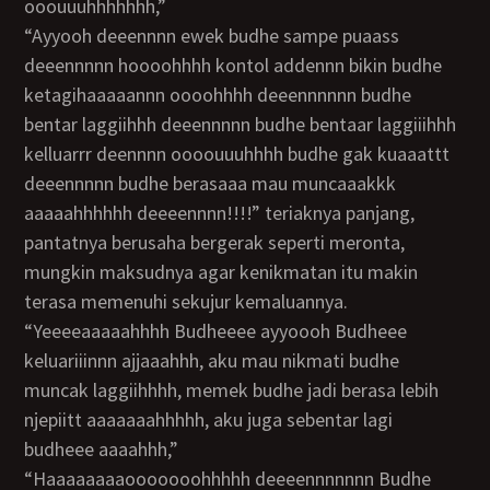
ooouuuhhhhhhh,”
“Ayyooh deeennnn ewek budhe sampe puaass
deeennnnn hoooohhhh kontol addennn bikin budhe
ketagihaaaaannn oooohhhh deeennnnnn budhe
bentar laggiihhh deeennnnn budhe bentaar laggiiihhh
kelluarrr deennnn oooouuuhhhh budhe gak kuaaattt
deeennnnn budhe berasaaa mau muncaaakkk
aaaaahhhhhh deeeennnn!!!!” teriaknya panjang,
pantatnya berusaha bergerak seperti meronta,
mungkin maksudnya agar kenikmatan itu makin
terasa memenuhi sekujur kemaluannya.
“Yeeeeaaaaahhhh Budheeee ayyoooh Budheee
keluariiinnn ajjaaahhh, aku mau nikmati budhe
muncak laggiihhhh, memek budhe jadi berasa lebih
njepiitt aaaaaaahhhhh, aku juga sebentar lagi
budheee aaaahhh,”
“Haaaaaaaaooooooohhhhh deeeennnnnnn Budhe