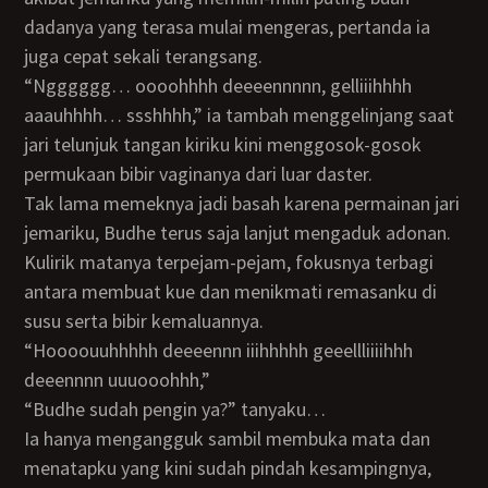
dadanya yang terasa mulai mengeras, pertanda ia
juga cepat sekali terangsang.
“Ngggggg… oooohhhh deeeennnnn, gelliiihhhh
aaauhhhh… ssshhhh,” ia tambah menggelinjang saat
jari telunjuk tangan kiriku kini menggosok-gosok
permukaan bibir vaginanya dari luar daster.
Tak lama memeknya jadi basah karena permainan jari
jemariku, Budhe terus saja lanjut mengaduk adonan.
Kulirik matanya terpejam-pejam, fokusnya terbagi
antara membuat kue dan menikmati remasanku di
susu serta bibir kemaluannya.
“Hoooouuhhhhh deeeennn iiihhhhh geeellliiiihhh
deeennnn uuuooohhh,”
“Budhe sudah pengin ya?” tanyaku…
Ia hanya mengangguk sambil membuka mata dan
menatapku yang kini sudah pindah kesampingnya,