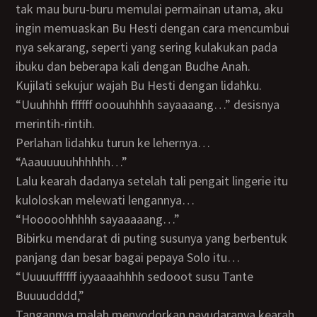
tak mau buru-buru memulai permainan utama, aku
ingin memuaskan Bu Hesti dengan cara mencumbui
nya sekarang, seperti yang sering kulakukan pada
ibuku dan beberapa kali dengan Budhe Anah.
Kujilati sekujur wajah Bu Hesti dengan lidahku.
“Uuuhhhh ffffff ooouuhhhh sayaaaang…” desisnya
merintih-rintih.
Perlahan lidahku turun ke lehernya…
“Aaauuuuuhhhhhh…”
Lalu kearah dadanya setelah tali pengait lingerie itu
kuloloskan melewati lengannya…
“Hooooohhhhh sayaaaaang…”
Bibirku mendarat di puting susunya yang berbentuk
panjang dan besar bagai pepaya Solo itu…
“Uuuuuffffff iyyaaaahhhh sedooot susu Tante
Buuuudddd,”
Tangannya malah menyodorkan payudaranya kearah