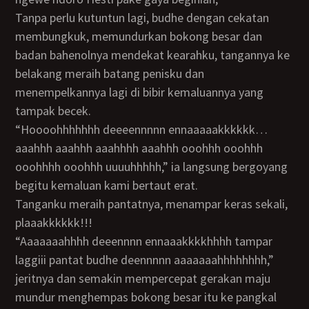
Tanpa perlu kutuntun lagi, budhe dengan cekatan
membungkuk, memundurkan bokong besar dan
badan bahenolnya mendekat kearahku, tangannya ke
belakang meraih batang penisku dan
menempelkannya lagi di bibir kemaluannya yang
tampak becek.
“Hoooohhhhhhh deeeennnnn ennaaaaakkkkkk…
aaahhh aaahhh aaahhhh aaahhh ooohhh ooohhh
ooohhhh ooohhh uuuuhhhhh,” ia langsung bergoyang
begitu kemaluan kami bertaut erat.
Tanganku meraih pantatnya, menampar keras sekali,
plaaakkkkkk!!!
“Aaaaaaahhhh deeennnn ennaaakkkkhhhh tampar
laggiii pantat budhe deennnnn aaaaaaahhhhhhhh,”
jeritnya dan semakin mempercepat gerakan maju
mundur menghempas bokong besar itu ke pangkal