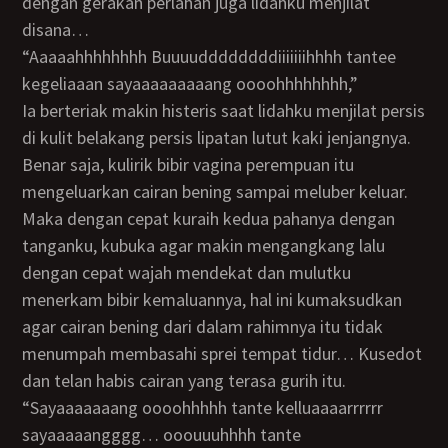
dengan gerakan perlahan juga lidahku menjilat
disana…
“Aaaaahhhhhhhh Buuuuddddddddiiiiiiihhhh tantee
kegeliaaan sayaaaaaaaaang oooohhhhhhhh,”
Ia berteriak makin histeris saat lidahku menjilat persis
di kulit belakang persis lipatan lutut kaki jenjangnya.
Benar saja, kulirik bibir vagina perempuan itu
mengeluarkan cairan bening sampai meluber keluar.
Maka dengan cepat kuraih kedua pahanya dengan
tanganku, kubuka agar makin mengangkang lalu
dengan cepat wajah mendekat dan mulutku
menerkam bibir kemaluannya, hal ini kumaksudkan
agar cairan bening dari dalam rahimnya itu tidak
menumpah membasahi sprei tempat tidur… Kusedot
dan telan habis cairan yang terasa gurih itu.
“Sayaaaaaaang oooohhhhh tante kelluaaaarrrrrr
sayaaaaangggg… ooouuuhhhh tante