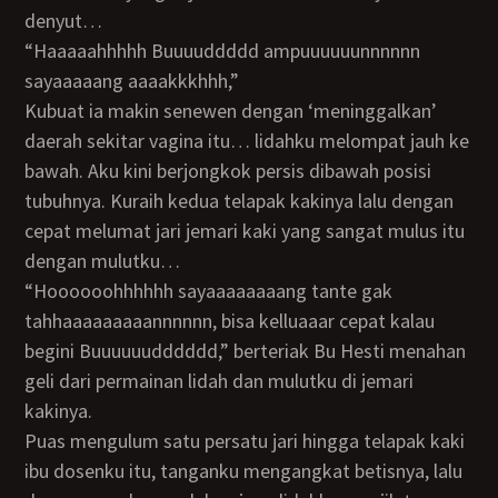
denyut…
“Haaaaahhhhh Buuuuddddd ampuuuuuunnnnnn
sayaaaaang aaaakkkhhh,”
Kubuat ia makin senewen dengan ‘meninggalkan’
daerah sekitar vagina itu… lidahku melompat jauh ke
bawah. Aku kini berjongkok persis dibawah posisi
tubuhnya. Kuraih kedua telapak kakinya lalu dengan
cepat melumat jari jemari kaki yang sangat mulus itu
dengan mulutku…
“Hoooooohhhhhh sayaaaaaaaang tante gak
tahhaaaaaaaaannnnnn, bisa kelluaaar cepat kalau
begini Buuuuuudddddd,” berteriak Bu Hesti menahan
geli dari permainan lidah dan mulutku di jemari
kakinya.
Puas mengulum satu persatu jari hingga telapak kaki
ibu dosenku itu, tanganku mengangkat betisnya, lalu