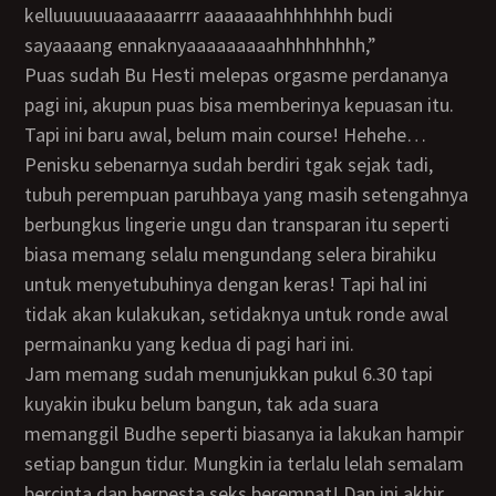
kelluuuuuuaaaaaarrrr aaaaaaahhhhhhhh budi
sayaaaang ennaknyaaaaaaaaahhhhhhhhh,”
Puas sudah Bu Hesti melepas orgasme perdananya
pagi ini, akupun puas bisa memberinya kepuasan itu.
Tapi ini baru awal, belum main course! Hehehe…
Penisku sebenarnya sudah berdiri tgak sejak tadi,
tubuh perempuan paruhbaya yang masih setengahnya
berbungkus lingerie ungu dan transparan itu seperti
biasa memang selalu mengundang selera birahiku
untuk menyetubuhinya dengan keras! Tapi hal ini
tidak akan kulakukan, setidaknya untuk ronde awal
permainanku yang kedua di pagi hari ini.
Jam memang sudah menunjukkan pukul 6.30 tapi
kuyakin ibuku belum bangun, tak ada suara
memanggil Budhe seperti biasanya ia lakukan hampir
setiap bangun tidur. Mungkin ia terlalu lelah semalam
bercinta dan berpesta seks berempat! Dan ini akhir