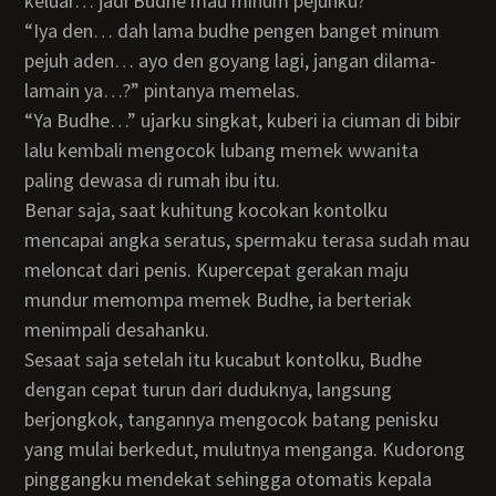
keluar… jadi Budhe mau minum pejuhku?”
“Iya den… dah lama budhe pengen banget minum
pejuh aden… ayo den goyang lagi, jangan dilama-
lamain ya…?” pintanya memelas.
“Ya Budhe…” ujarku singkat, kuberi ia ciuman di bibir
lalu kembali mengocok lubang memek wwanita
paling dewasa di rumah ibu itu.
Benar saja, saat kuhitung kocokan kontolku
mencapai angka seratus, spermaku terasa sudah mau
meloncat dari penis. Kupercepat gerakan maju
mundur memompa memek Budhe, ia berteriak
menimpali desahanku.
Sesaat saja setelah itu kucabut kontolku, Budhe
dengan cepat turun dari duduknya, langsung
berjongkok, tangannya mengocok batang penisku
yang mulai berkedut, mulutnya menganga. Kudorong
pinggangku mendekat sehingga otomatis kepala