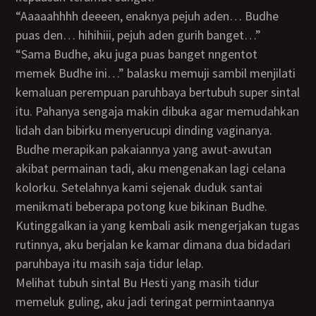
“Aaaaahhhh deeeen, enaknya pejuh aden… Budhe
puas den… hihihiii, pejuh aden gurih banget…”
“Sama Budhe, aku juga puas banget nngentot
memek Budhe ini…” balasku memuji sambil menjilati
kemaluan perempuan paruhbaya bertubuh super sintal
itu. Pahanya sengaja makin dibuka agar memudahkan
lidah dan bibirku menyerucupi dinding vaginanya.
Budhe merapikan pakaiannya yang awut-awutan
akibat permainan tadi, aku mengenakan lagi celana
kolorku. Setelahnya kami sejenak duduk santai
menikmati beberapa potong kue bikinan Budhe.
Kutinggalkan ia yang kembali asik mengerjakan tugas
rutinnya, aku berjalan ke kamar dimana dua bidadari
paruhbaya itu masih saja tidur lelap.
Melihat tubuh sintal Bu Hesti yang masih tidur
memeluk guling, aku jadi teringat permintaannya