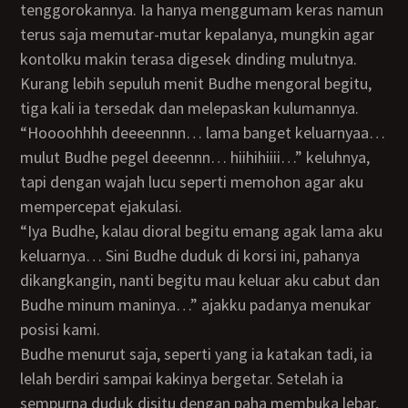
tenggorokannya. Ia hanya menggumam keras namun
terus saja memutar-mutar kepalanya, mungkin agar
kontolku makin terasa digesek dinding mulutnya.
Kurang lebih sepuluh menit Budhe mengoral begitu,
tiga kali ia tersedak dan melepaskan kulumannya.
“Hoooohhhh deeeennnn… lama banget keluarnyaa…
mulut Budhe pegel deeennn… hiihihiiii…” keluhnya,
tapi dengan wajah lucu seperti memohon agar aku
mempercepat ejakulasi.
“Iya Budhe, kalau dioral begitu emang agak lama aku
keluarnya… Sini Budhe duduk di korsi ini, pahanya
dikangkangin, nanti begitu mau keluar aku cabut dan
Budhe minum maninya…” ajakku padanya menukar
posisi kami.
Budhe menurut saja, seperti yang ia katakan tadi, ia
lelah berdiri sampai kakinya bergetar. Setelah ia
sempurna duduk disitu dengan paha membuka lebar,