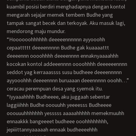
kuambil posisi berdiri menghadapnya dengan kontol
mengarah sejajar memek tembem Budhe yang
tampak sangat becek dan terkoyak. Aku masuk lagi,
mendorong maju mundur.
“Hoooooohhhhhh deeeeennnnnn ayyooohh
cepaattttt deeeennnnn Budhe gak kuaaaattt
deeeennn oooohhhh deeeennnn ennaknyaaaahhh
kocokan kontol addeeennnn oooohhhh deeeeeennnn
seddot yag kerraaassss susu budheee deeeennnnn
ayyooohhh deeeennnn buruaaan deeennnnn ooohh…”
ceracau perempuan desa yang syemok itu.
“Iyyaaahhhh Budheeee, aku juggaah sebentar
laggiiihhh Budhe ooouuhh yeeeesss Budheeee
ooouuuhhhhhhh yesssss aaaaahhhhh memekmuuhh
ennaakkk bangeeeet budheee ooohhhhhhhh,
jepiiittannyaaaaah ennaak budheeeehhh