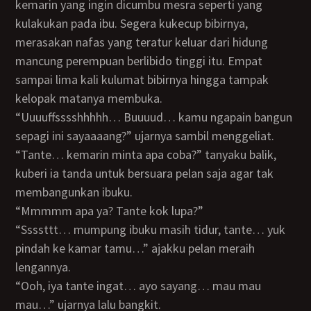
kemarin yang ingin dicumbu mesra seperti yang
kulakukan pada ibu. Segera kukecup bibirnya,
merasakan nafas yang teratur keluar dari hidung
mancung perempuan berlibido tinggi itu. Empat
sampai lima kali kulumat bibirnya hingga tampak
kelopak matanya membuka.
“Uuuuffsssshhhhh… Buuuud… kamu ngapain bangun
sepagi ini sayaaaang?” ujarnya sambil menggeliat.
“Tante… kemarin minta apa coba?” tanyaku balik,
kuberi ia tanda untuk bersuara pelan saja agar tak
membangunkan ibuku.
“Mmmmm apa ya? Tante kok lupa?”
“Ssssttt… mumpung ibuku masih tidur, tante… yuk
pindah ke kamar tamu…” ajakku pelan meraih
lengannya.
“Ooh, iya tante ingat… ayo sayang… mau mau
mau…” ujarnya lalu bangkit.