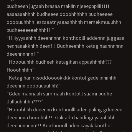
budheeeh jugaah brasaa makiin njeeepppiiiitttt
aaaaaaahhhh budheeee oooohhhhhh budheeeee
oooouuhhhh lezzaaatnyaaaahhhhh memekmuuuhhh
budheeeeeeehhhh!!!”
“Hiiiyyyaahhh deeennnnn konthoolll addennn juggaaa
hennaaakkhhh deen!!! Budheeehhh ketagihaannnnnn
deeennnnnn!!”
“Hooouuhhh budheeh ketagihan appaahhhhh???
Hooohhhhh”
“ketagihan disoddooookkkk kontol gede inniihhh
deeennn oooouuuuhhh!”
“Gdee mannaah sammaah kontolll suami budhe
dulluuhhhhh????”
“Hooohhhh deeennn konthoolll aden paling gdeeeee
deennnnn hooohhh!!! Gak ada bandingnyaaahhhh
deeennnnnnn!!! Konthoooll aden kayak konthol