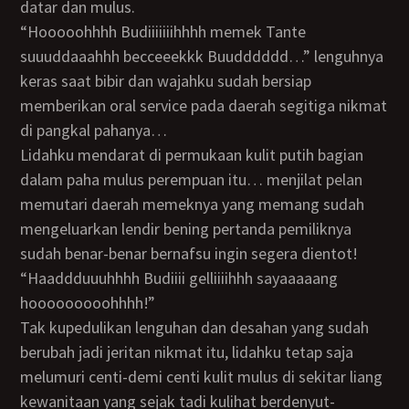
datar dan mulus.
“Hooooohhhh Budiiiiiiihhhh memek Tante
suuuddaaahhh becceeekkk Buudddddd…” lenguhnya
keras saat bibir dan wajahku sudah bersiap
memberikan oral service pada daerah segitiga nikmat
di pangkal pahanya…
Lidahku mendarat di permukaan kulit putih bagian
dalam paha mulus perempuan itu… menjilat pelan
memutari daerah memeknya yang memang sudah
mengeluarkan lendir bening pertanda pemiliknya
sudah benar-benar bernafsu ingin segera dientot!
“Haaddduuuhhhh Budiiii gelliiiihhh sayaaaaang
hooooooooohhhh!”
Tak kupedulikan lenguhan dan desahan yang sudah
berubah jadi jeritan nikmat itu, lidahku tetap saja
melumuri centi-demi centi kulit mulus di sekitar liang
kewanitaan yang sejak tadi kulihat berdenyut-