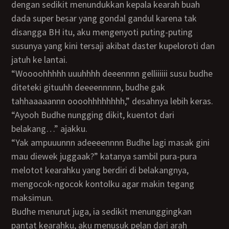
dengan sedikit menundukkan kepala kearah buah
dada super besar yang gondal gandul karena tak
disangga BH itu, aku mengenyoti puting-puting
susunya yang kini tersaji akibat daster kupeloroti dan
jatuh ke lantai.
“Woooohhhhh uuuhhhh deeennnn gelliiiiii susu budhe
diteteki gituuhh deeeennnnn, budhe gak
tahhaaaaannn oooohhhhhhhh,” desahnya lebih keras.
“Ayooh Budhe nungging dikit, kuentot dari
belakang…” ajakku.
“Yak ampuuunnn adeeeennnn Budhe lagi masak gini
mau diewek juggaak?” katanya sambil pura-pura
melotot kearahku yang berdiri di belakangnya,
mengocok-ngocok kontolku agar makin tegang
maksimun.
Budhe menurut juga, ia sedikit menunggingkan
pantat kearahku, aku menusuk pelan dari arah