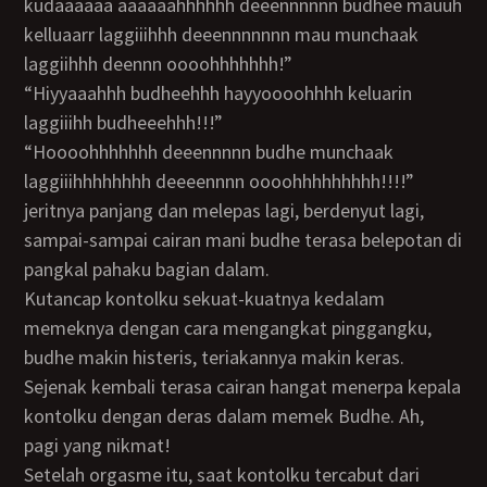
kudaaaaaa aaaaaahhhhhh deeennnnnn budhee mauuh
kelluaarr laggiiihhh deeennnnnnn mau munchaak
laggiihhh deennn oooohhhhhhh!”
“Hiyyaaahhh budheehhh hayyoooohhhh keluarin
laggiiihh budheeehhh!!!”
“Hoooohhhhhhh deeennnnn budhe munchaak
laggiiihhhhhhhh deeeennnn oooohhhhhhhhh!!!!”
jeritnya panjang dan melepas lagi, berdenyut lagi,
sampai-sampai cairan mani budhe terasa belepotan di
pangkal pahaku bagian dalam.
Kutancap kontolku sekuat-kuatnya kedalam
memeknya dengan cara mengangkat pinggangku,
budhe makin histeris, teriakannya makin keras.
Sejenak kembali terasa cairan hangat menerpa kepala
kontolku dengan deras dalam memek Budhe. Ah,
pagi yang nikmat!
Setelah orgasme itu, saat kontolku tercabut dari