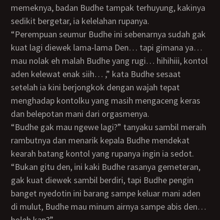
memeknya, badan Budhe tampak terhuyung, kakinya
sedikit bergetar, ia kelelahan rupanya.
“Perempuan seumur Budhe ini sebenarnya sudah gak
kuat lagi diewek lama-lama Den… tapi gimana ya…
mau nolak eh malah Budhe yang rugi… hihihiii, kontol
aden kelewat enak siih… ,” kata Budhe sesaat
setelah ia kini berjongkok dengan wajah tepat
menghadap kontolku yang masih mengaceng keras
dan belepotan mani dari orgasmenya.
“Budhe gak mau ngewe lagi?” tanyaku sambil meraih
rambutnya dan menarik kepala Budhe mendekat
kearah batang kontol yang rupanya ingin ia sedot.
“Bukan gitu den, ini kaki Budhe rasanya gemeteran,
gak kuat diewek sambil berdiri, tapi Budhe pengin
banget nyedotin ini barang sampe keluar mani aden
di mulut, Budhe mau minum airnya sampe abis den…
boleh kan?”