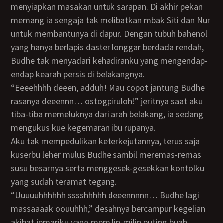
menyiapkan masakan untuk sarapan. Di akhir pekan
memang ia sengaja tak melibatkan mbak Siti dan Nur
untuk membantunya di dapur. Dengan tubuh bahenol
yang hanya berlapis daster longgar berdada rendah,
Budhe tak menyadari kehadiranku yang mengendap-
endap kearah persis di belakangnya.
“Eeeehhhh deeen, adduh! Mau copot jantung Budhe
rasanya deeennn… ostogpiruloh!” jeritnya saat aku
tiba-tiba memeluknya dari arah belakang, ia sedang
mengukus kue kegemaran ibu rupanya.
Aku tak mempedulikan keterkejutannya, terus saja
kuserbu leher mulus Budhe sambil meremas-remas
susu besarnya serta menggesek-gesekkan kontolku
yang sudah teramat tegang.
“Uuuuuhhhhhh sssshhhhh deeennnnn… Budhe lagi
massaaaak oouuhhh,” desahnya bercampur kegelian
akibat jemariku yang memilin-milin puting buah