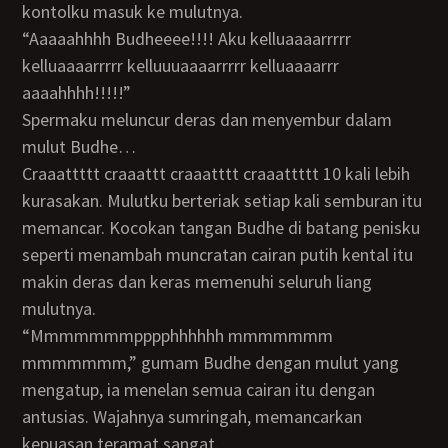
kontolku masuk ke mulutnya.
“Aaaaahhhh Budheeee!!!! Aku kelluaaaarrrrr
kelluaaaarrrrr kelluuuaaaarrrrr kelluaaaarrr
aaaahhhh!!!!!”
Spermaku meluncur deras dan menyembur dalam
mulut Budhe…
Craaattttt craaattt craaatttt craaattttt 10 kali lebih
kurasakan. Mulutku berteriak setiap kali semburan itu
memancar. Kocokan tangan Budhe di batang penisku
seperti menambah muncratan cairan putih kental itu
makin deras dan keras memenuhi seluruh liang
mulutnya.
“Mmmmmmmpppphhhhhh mmmmmmm
mmmmmmm,” gumam Budhe dengan mulut yang
mengatup, ia menelan semua cairan itu dengan
antusias. Wajahnya sumringah, memancarkan
kepuasan teramat sangat.