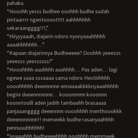
pahaku.
“Hooohh yesss budhee ooohhh budhe sudah
pintaarrrr ngentooootttt aahhhhhhh
sekaraangggg!!!,”
“Hiiyyyaaah, diajarin ndoro nyonyaaahhhhh
aaaahhhhhhh…”
“Kapaan diajarinnya Budheeeee? Ooohhh yeeesss
yeeesss yeessssss!”
“Hooohhhh uuuhhhh aaahhhh… Pas aden… lagi
ngewe saaa sssaaaa sama ndoro Hestiiihhhh
oooohhhhh deeennnnn ennaaaakkkknyaaahhhhh
begini deeennnnnnn… kooonnnnn kooonnn
koonntoolll aden jadiih tambaahh brasaaaa
panjaaangggg deeennnn oooohhhh menthoookkk
deeennnnnnn!! memeekk budhe rasanyaahhhh
pennuuuhhhhhh!
“Iyyaaahhh budheeeehhhh ooohhhh memmeek