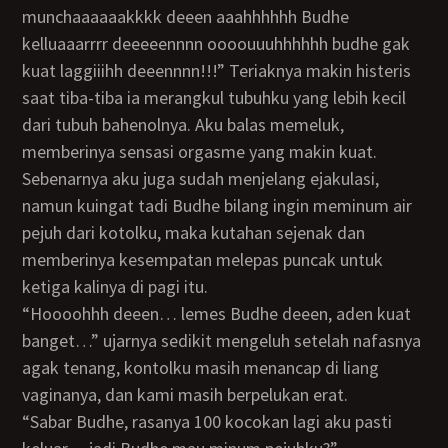
munchaaaaaakkkk deeen aaahhhhhh Budhe
kelluaaarrrr deeeeennnn oooouuuhhhhhh budhe gak
kuat laggiiihh deeennnn!!!” Teriaknya makin histeris
saat tiba-tiba ia merangkul tubuhku yang lebih kecil
dari tubuh bahenolnya. Aku balas memeluk,
memberinya sensasi orgasme yang makin kuat.
Sebenarnya aku juga sudah menjelang ejakulasi,
namun kuingat tadi Budhe bilang ingin meminum air
pejuh dari kotolku, maka kutahan sejenak dan
memberinya kesempatan melepas puncak untuk
ketiga kalinya di pagi itu.
“Hoooohhh deeen… lemes Budhe deeen, aden kuat
banget…” ujarnya sedikit mengeluh setelah nafasnya
agak tenang, kontolku masih menancap di liang
vaginanya, dan kami masih berpelukan erat.
“Sabar Budhe, rasanya 100 kocokan lagi aku pasti