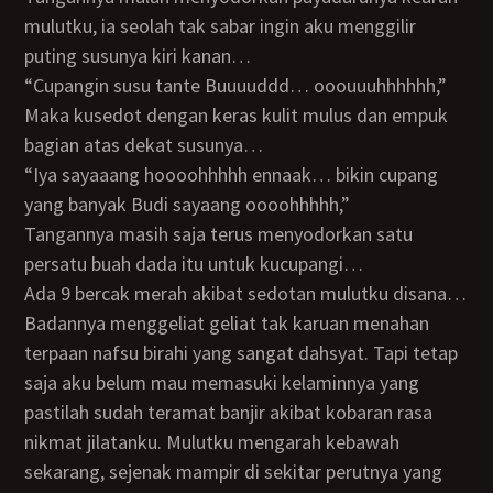
mulutku, ia seolah tak sabar ingin aku menggilir
puting susunya kiri kanan…
“Cupangin susu tante Buuuuddd… ooouuuhhhhhh,”
Maka kusedot dengan keras kulit mulus dan empuk
bagian atas dekat susunya…
“Iya sayaaang hoooohhhhh ennaak… bikin cupang
yang banyak Budi sayaang oooohhhhh,”
Tangannya masih saja terus menyodorkan satu
persatu buah dada itu untuk kucupangi…
Ada 9 bercak merah akibat sedotan mulutku disana…
Badannya menggeliat geliat tak karuan menahan
terpaan nafsu birahi yang sangat dahsyat. Tapi tetap
saja aku belum mau memasuki kelaminnya yang
pastilah sudah teramat banjir akibat kobaran rasa
nikmat jilatanku. Mulutku mengarah kebawah
sekarang, sejenak mampir di sekitar perutnya yang