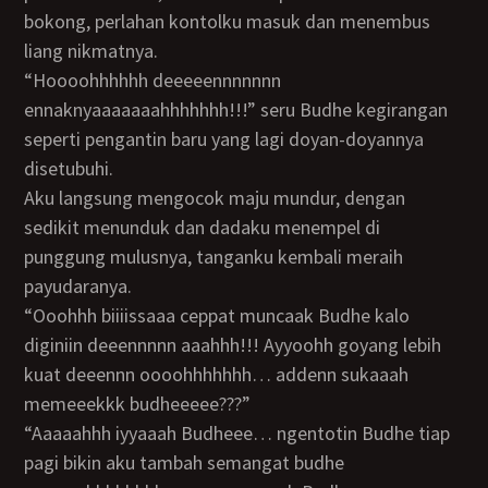
bokong, perlahan kontolku masuk dan menembus
liang nikmatnya.
“Hoooohhhhhh deeeeennnnnnn
ennaknyaaaaaaahhhhhhh!!!” seru Budhe kegirangan
seperti pengantin baru yang lagi doyan-doyannya
disetubuhi.
Aku langsung mengocok maju mundur, dengan
sedikit menunduk dan dadaku menempel di
punggung mulusnya, tanganku kembali meraih
payudaranya.
“Ooohhh biiiissaaa ceppat muncaak Budhe kalo
diginiin deeennnnn aaahhh!!! Ayyoohh goyang lebih
kuat deeennn oooohhhhhhh… addenn sukaaah
memeeekkk budheeeee???”
“Aaaaahhh iyyaaah Budheee… ngentotin Budhe tiap
pagi bikin aku tambah semangat budhe