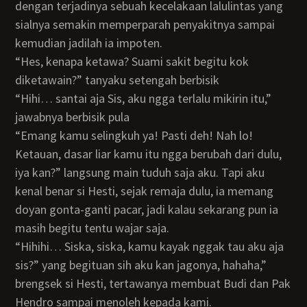
dengan terjadinya sebuah kecelakaan lalulintas yang
sialnya semakin memperparah penyakitnya sampai
kemudian jadilah ia impoten.
“Hes, kenapa ketawa? Suami sakit begitu kok
diketawain?” tanyaku setengah berbisik
“hihi… santai aja Sis, aku ngga terlalu mikirin itu,”
jawabnya berbisik pula
“emang kamu selingkuh ya! Pasti deh! Nah lo!
Ketauan, dasar liar kamu itu ngga berubah dari dulu,
iya kan?” langsung main tuduh saja aku. Tapi aku
kenal benar si Hesti, sejak remaja dulu, ia memang
doyan gonta-ganti pacar, jadi kalau sekarang pun ia
masih begitu tentu wajar saja.
“hihihi… Siska, siska, kamu kayak nggak tau aku aja
sis?” yang begituan sih aku kan jagonya, hahaha,”
brengsek si Hesti, tertawanya membuat Budi dan Pak
Hendro sampai menoleh kepada kami.