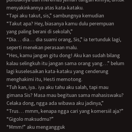
menyakinkannya atas kata-kataku.
“tapi aku takut, sis,” sambungnya kemudian
“takut apa? Hey, biasanya kamu dulu perempuan
yang paling berani di sekolah,”
“dia… dia… dia suami orang, Sis,” ia tertunduk lagi,
seperti menekan perasaan malu.
“Hes, kamu jangan gitu dong! Aku kan sudah bilang
kalau selingkuh itu jangan sama orang yang…” belum
lagi kuselesaikan kata-kataku yang cenderung
menghakimi itu, Hesti memotong.
“Tuh kan, iya.. iya aku tahu aku salah, tapi mau
gimana Sis? Masa mau begituan sama mahasiswaku?
Celaka dong, ngga ada wibawa aku jadinya,”
“Trus… mmm, kenapa ngga cari yang komersiil aja?”
“gigolo maksudmu?”
“mmm!” aku mengangguk