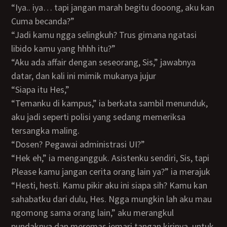
“iya.. iya… tapi jangan marah begitu dooong, aku kan
Cuma becanda?”
“jadi kamu ngga selingkuh? Trus gimana ngatasi
libido kamu yang hhhh itu?”
“aku ada affair dengan seseorang, Sis,” jawabnya
datar, dan kali ini mimik mukanya jujur
“siapa itu Hes,”
“temanku di kampus,” ia berkata sambil menunduk,
aku jadi seperti polisi yang sedang memeriksa
tersangka maling.
“Dosen? Pegawai administrasi UI?”
“hek eh,” ia mengangguk. Asistenku sendiri, Sis, tapi
Please kamu jangan cerita orang lain ya?” ia merajuk
“Hesti, hesti. Kamu pikir aku ini siapa sih? Kamu kan
sahabatku dari dulu, Hes. Ngga mungkin lah aku mau
ngomong sama orang lain,” aku merangkul
pundaknya dan meremas jemari tangan kirinya, untuk