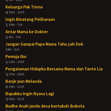
Keluarga Pak Trisno
6j 33m - 23ch
Ingin Binatang Peliharaan
1j 10m - 7ch
Antar Mama ke Dokter
2j 0m - 7ch
Jangan Sampai Papa Mama Tahu yah Dek
54m - 3ch
Pemuja Ibu
1j 12m - 13ch
Pengalaman Hidupku Bersama Mama dan Tante Lia
3j 27m - 20ch
Banjir pun Melanda
8j 16m - 11ch
Bapakku Ingin Nyusu Lagi
3j 55m - 21ch
Budhe Anah janda desa bertubuh ibukota