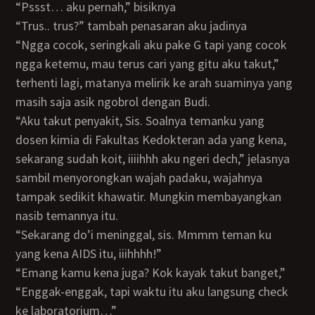
“pssst… aku pernah,” bisiknya
“trus.. trus?” tambah penasaran aku jadinya
“ngga cocok, seringkali aku pake G tapi yang cocok
ngga ketemu, mau terus cari yang gitu aku takut,”
terhenti lagi, matanya melirik ke arah suaminya yang
masih saja asik ngobrol dengan Budi.
“aku takut penyakit, Sis. Soalnya temanku yang
dosen kimia di Fakultas Kedokteran ada yang kena,
sekarang sudah koit, iiiihhh aku ngeri dech,” jelasnya
sambil menyorongkan wajah padaku, wajahnya
tampak sedikit khawatir. Mungkin membayangkan
nasib temannya itu.
“sekarang do’i meninggal, sis. Mmmm teman ku
yang kena AIDS itu, iiihhhh!”
“emang kamu kena juga? Kok kayak takut banget,”
“enggak-enggak, tapi waktu itu aku langsung check
ke laboratorium…”