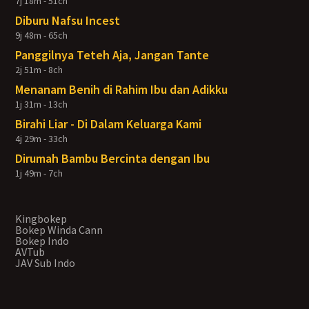
7j 18m - 51ch
Diburu Nafsu Incest
9j 48m - 65ch
Panggilnya Teteh Aja, Jangan Tante
2j 51m - 8ch
Menanam Benih di Rahim Ibu dan Adikku
1j 31m - 13ch
Birahi Liar - Di Dalam Keluarga Kami
4j 29m - 33ch
Dirumah Bambu Bercinta dengan Ibu
1j 49m - 7ch
Kingbokep
Bokep Winda Cann
Bokep Indo
AVTub
JAV Sub Indo