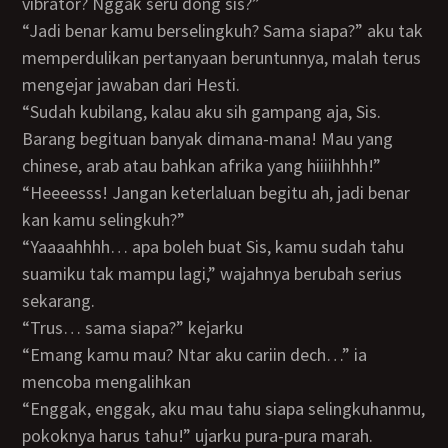
vibrator? Nggak seru dong sis?”
“Jadi benar kamu berselingkuh? Sama siapa?” aku tak
memperdulikan pertanyaan beruntunnya, malah terus
mengejar jawaban dari Hesti.
“sudah kubilang, kalau aku sih gampang aja, Sis.
Barang begituan banyak dimana-mana! Mau yang
chinese, arab atau bahkan afrika yang hiiiihhhh!”
“Heeeesss! Jangan keterlaluan begitu ah, jadi benar
kan kamu selingkuh?”
“Yaaaahhhh… apa boleh buat Sis, kamu sudah tahu
suamiku tak mampu lagi,” wajahnya berubah serius
sekarang.
“Trus… sama siapa?” kejarku
“Emang kamu mau? Ntar aku cariin dech…” ia
mencoba mengalihkan
“Enggak, enggak, aku mau tahu siapa selingkuhanmu,
pokoknya harus tahu!” ujarku pura-pura marah.