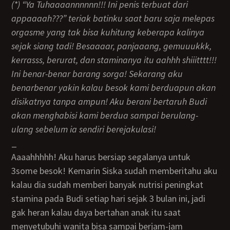
(*) “Ya Tuhaaaannnnnn!!! Ini penis terbuat dari
appaaaah???” teriak batinku saat baru saja melepas
orgasme yang tak bisa kuhitung keberapa kalinya
sejak siang tadi! Besaaaar, panjaaang, gemuuukkk,
kerrasss, berurat, dan staminanya itu aahhh shiiitttt!!!
Ini benar-benar barang sorga! Sekarang aku
benarbenar yakin kalau besok kami berduapun akan
disikatnya tanpa ampun! Aku berani bertaruh Budi
akan menghabisi kami berdua sampai berulang-
ulang sebelum ia sendiri berejakulasi!
_
Aaaahhhhh! Aku harus bersiap segalanya untuk
3some besok! Kemarin Siska sudah memberitahu aku
kalau dia sudah memberi banyak nutrisi peningkat
stamina pada Budi setiap hari sejak 3 bulan ini, jadi
gak heran kalau daya bertahan anak itu saat
menyetubuhi wanita bisa sampai berjam-jam