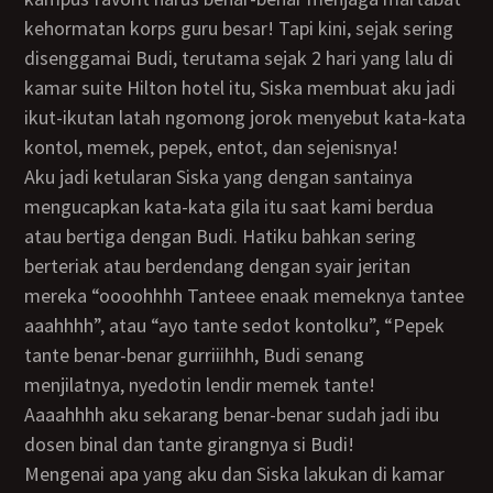
kehormatan korps guru besar! Tapi kini, sejak sering
disenggamai Budi, terutama sejak 2 hari yang lalu di
kamar suite Hilton hotel itu, Siska membuat aku jadi
ikut-ikutan latah ngomong jorok menyebut kata-kata
kontol, memek, pepek, entot, dan sejenisnya!
Aku jadi ketularan Siska yang dengan santainya
mengucapkan kata-kata gila itu saat kami berdua
atau bertiga dengan Budi. Hatiku bahkan sering
berteriak atau berdendang dengan syair jeritan
mereka “oooohhhh Tanteee enaak memeknya tantee
aaahhhh”, atau “ayo tante sedot kontolku”, “Pepek
tante benar-benar gurriiihhh, Budi senang
menjilatnya, nyedotin lendir memek tante!
Aaaahhhh aku sekarang benar-benar sudah jadi ibu
dosen binal dan tante girangnya si Budi!
Mengenai apa yang aku dan Siska lakukan di kamar