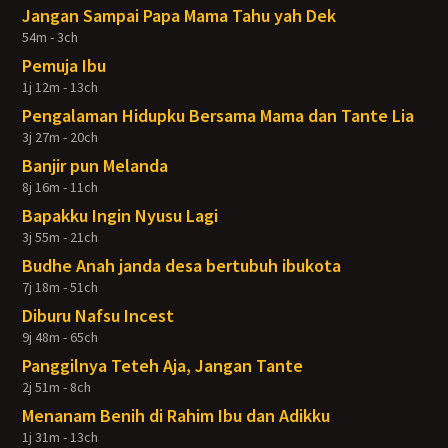
Jangan Sampai Papa Mama Tahu yah Dek
54m - 3ch
Pemuja Ibu
1j 12m - 13ch
Pengalaman Hidupku Bersama Mama dan Tante Lia
3j 27m - 20ch
Banjir pun Melanda
8j 16m - 11ch
Bapakku Ingin Nyusu Lagi
3j 55m - 21ch
Budhe Anah janda desa bertubuh ibukota
7j 18m - 51ch
Diburu Nafsu Incest
9j 48m - 65ch
Panggilnya Teteh Aja, Jangan Tante
2j 51m - 8ch
Menanam Benih di Rahim Ibu dan Adikku
1j 31m - 13ch