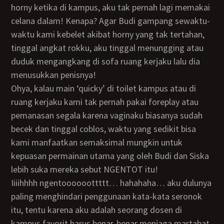
horny ketika di kampus, aku tak pernah lagi memakai
celana dalam! Kenapa? Agar Budi gampang sewaktu-
waktu kami kebelet akibat horny yang tak tertahan,
tinggal angkat rokku, aku tinggal menungging atau
duduk mengangkang di sofa ruang kerjaku lalu dia
menusukkan penisnya!
Ohya, kalau main ‘quicky’ di toilet kampus atau di
ruang kerjaku kami tak pernah pakai foreplay atau
pemanasan segala karena vaginaku biasanya sudah
becek dan tinggal coblos, waktu yang sedikit bisa
kami manfaatkan semaksimal mungkin untuk
kepuasan permainan utama yang oleh Budi dan Siska
lebih suka mereka sebut NGENTOT itu!
Iiiihhhh ngentoooooottttt… hahahaha… aku dulunya
paling menghindari penggunaan kata-kata seronok
itu, tentu karena aku adalah seorang dosen di
kampus favorit harus benar-benar menjaga martabat