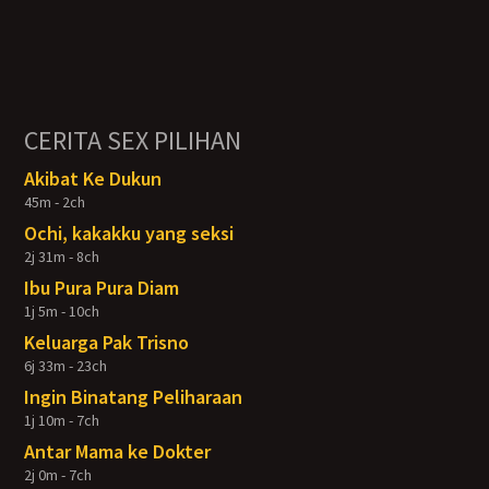
CERITA SEX PILIHAN
Akibat Ke Dukun
45m - 2ch
Ochi, kakakku yang seksi
2j 31m - 8ch
Ibu Pura Pura Diam
1j 5m - 10ch
Keluarga Pak Trisno
6j 33m - 23ch
Ingin Binatang Peliharaan
1j 10m - 7ch
Antar Mama ke Dokter
2j 0m - 7ch