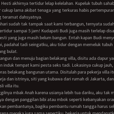
 Hesti akhirnya tertidur lelap kelelahan. Kupeluk tubuh sahab
r cukup lama akibat tenaga yang terkuras habis pertempuran
g teramat dahsyatnya.
tertidur sampai 5 jam! Kudapati Budi juga masih terlelap di
Hesti yang juga masih belum bangun. Entah kapan Budi meny
i, padahal tadi seingatku, aku tidur dengan memeluk tubuh
ang bulat.
n induk tempat kami pesta seks tadi. Lokasinya cukup jauh, 
ras belakang bangunan utama. Disitulah para pekerja villa it
ja dan istrinya, siti yang kubawa dari rumah di Jakarta, d
i villa itu.
a dengan panggilan bibi atau mbok seperti kebanyakan ora
an pembantunya, bagiku pembantu rumah tangga harus sel
arena mereka juga sama sepertiku, bekerja untuk mendapat