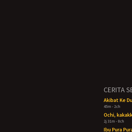
CERITA S
Akibat Ke D
45m - 2ch
Ochi, kakakk
2j 31m - 8ch
Ibu Pura Pur