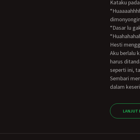
Kataku pada 
“Huaaaahhhhaammmmmm… iya baik ndoro putri…” jawabnya bercanda, bibirnya
dimonyongin 
“dasar lu 
“Huahahahahaha! Bukannya elu yang hiper?! Heeehhh Bud bangun yuk sayang…”
Hesti mengg
Aku berlalu kembali ke teras belakang sambil membawa beberapa kertas kerja yang
harus ditand
seperti ini,
Sembari menunggu makanan disiapkan oleh mbak Anah dan Siti, aku pun tenggelam
dalam keser
LANJUT 