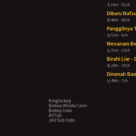
7j 18m - 51ch
Diburu Nafsu
9j 48m - 65ch
Panggilnya 
2j 51m - 8ch
Menanam Ben
1j 31m - 13ch
Birahi Liar 
4j 29m - 33ch
Dirumah Bam
1j 49m - 7ch
Kingbokep
Bokep Winda Cann
Bokep Indo
AVTub
JAV Sub Indo