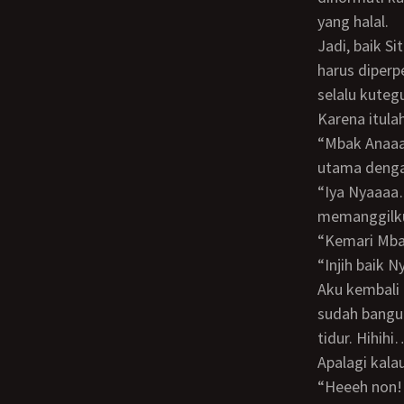
yang halal.
Jadi, baik Siti, Mang Darja, Mbak Anah atau siapapun yg bekerja di rumah dan villa ku,
harus diper
selalu kutegu
Karena itula
“Mbak Anaaaaaaah…” panggilku lewat intercom yang menghubungkan bangunan
utama dengan
“Iya Nyaaaa…” dari kejauhan terdengar jawabannya, pekerja disini memang
memanggilku
“Kemari Mb
“Injih baik
Aku kembali ke ruang utama tempat Budi dan Hesti masih tidur tadi. Kulihat Hesti
sudah bangu
tidur. Hihih
Apalagi kala
“Heeeh non! Udah, nanti dimainin lagi, makan dulu… Bangunin tuh si pangeran…”