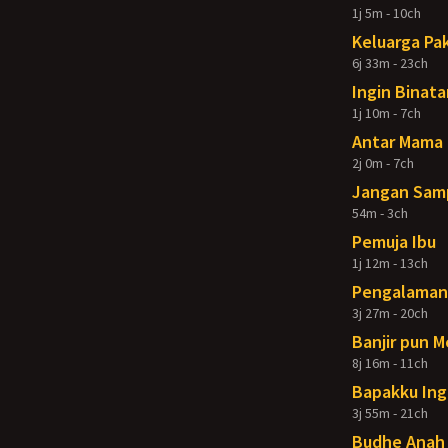
1j 5m - 10ch
Keluarga Pak
6j 33m - 23ch
Ingin Binata
1j 10m - 7ch
Antar Mama 
2j 0m - 7ch
Jangan Samp
54m - 3ch
Pemuja Ibu
1j 12m - 13ch
Pengalaman 
3j 27m - 20ch
Banjir pun 
8j 16m - 11ch
Bapakku Ing
3j 55m - 21ch
Budhe Anah 