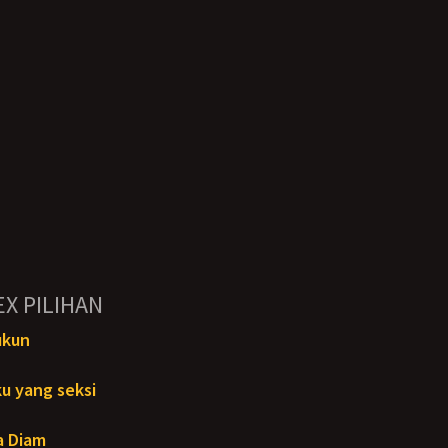
EX PILIHAN
ukun
u yang seksi
a Diam