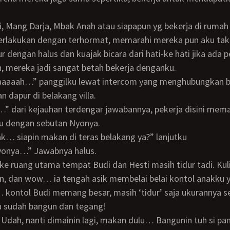
perlakukan dengan terhormat, memarahi mereka pun aku tak
r dengan halus dan kuajak bicara dari hati-ke hati jika ada p
h, mereka jadi sangat betah bekerja denganku.
 dapur di belakang villa.
 dengan sebutan Nyonya.
ak… siapin makan di teras belakang ya?” lanjutku
 Nyonya…” Jawabnya halus.
n, dan wow… ia tengah asik membelai belai kontol anakku 
i… kontol Budi memang besar, masih ‘tidur’ saja ukurannya s
u sudah bangun dan tegang!