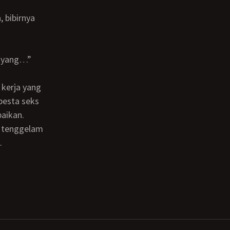
rpesta seks
baikan.
.