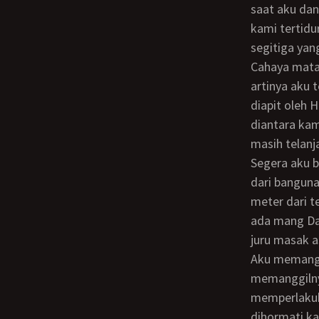
saat aku dan
kami tertidu
segitiga yan
Cahaya matahari sudah tak tampak saat kami terbangun, ternyata sudah pukul 20.00,
artinya aku 
diapit oleh 
diantara kam
masih telanj
Segera aku bangun dan menuju bagian belakang villa, disitu ada dapur yang terpisah
dari banguna
meter dari te
ada mang Dar
juru masak asl
Aku memanggilnya mbak Anah karena usianya lebih tua dariku, aku tak mau
memanggilny
memperlakuk
dihormati k