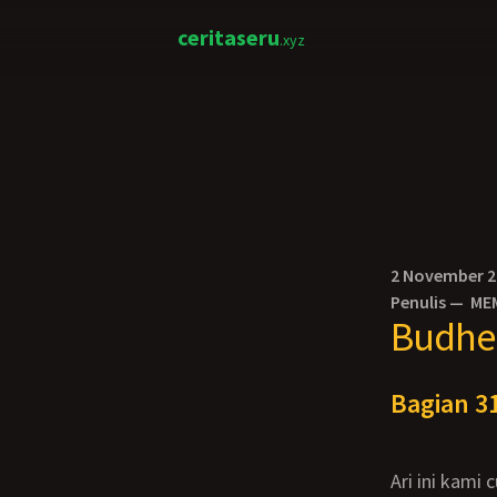
ceritaseru
.xyz
2 November 
Penulis —
ME
Budhe 
Bagian 31
ari ini kami cukupkan dengan 2 ronde permainan tadi, Budi kulihat masih berenang