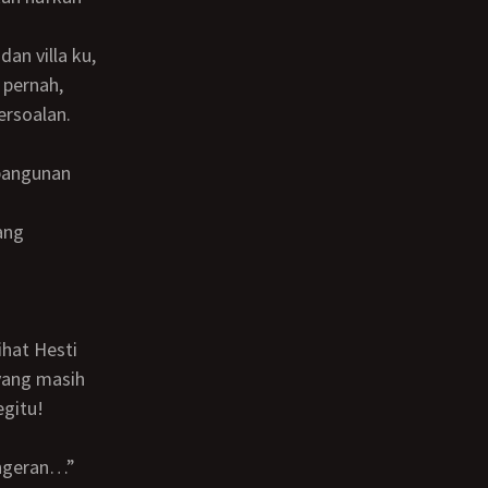
 pernah,
ersoalan.
yang masih
egitu!