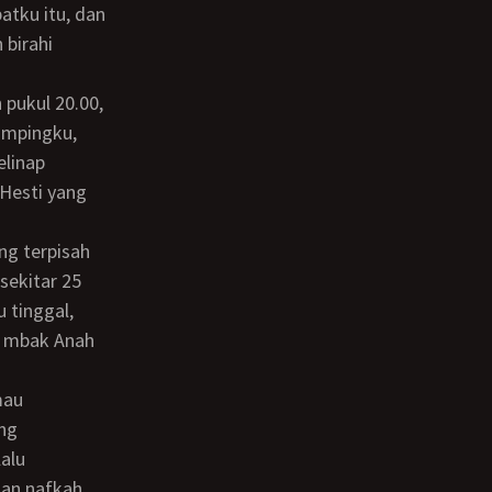
atku itu, dan
 birahi
sampingku,
elinap
 Hesti yang
sekitar 25
u tinggal,
an mbak Anah
ng
alu
kan nafkah