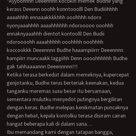
“Ayyoohhhh Deeennnn kocokin memek Budhe yang
kerass Deeenn ooohh konntooolll Den Budiiihhhh
aaaahhhh ennaaakkkkhhh ooohhhh ndoro
nyonyaaahhhh aaaahhhhhh ndorooooo ooohhh
ennaknyaaahhh dientot kontoolll Den Budii
ndoroooohh aaaahhhhh ooohhhh ooohhhh
koccookkk Deeennnn Budhe haaampiiirrr Deeennnn
hampiirr muncaakk laggiihh Denn oooohhhhhh Budhe
gak tahhaaaannn Deeennnnn!!!
Ketika terasa berkedut dalam memeknya, kupercepat
genjotanku, Budhe terus berteriak keenakan, kedua
tanganku meremas susu besar itu bersamaan,
sementara mulutku menyedot putingnya bergiliran
dengan keras. Budhe melepas kenikmatan puncaknya
dengan hebat, kepala kontolku terasa disiram cairan
hangat beberapa kali di dalam sana…
Ibu memandang kami dengan tatapan bangga,