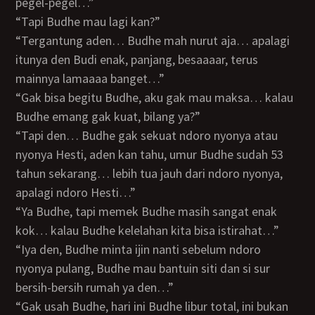
pegel-pegel…”
“Tapi Budhe mau lagi kan?”
“Tergantung aden… Budhe mah nurut aja… apalagi
itunya den Budi enak, panjang, besaaaar, terus
mainnya lamaaaa banget…”
“Gak bisa begitu Budhe, aku gak mau maksa… kalau
Budhe emang gak kuat, bilang ya?”
“Tapi den… Budhe gak sekuat ndoro nyonya atau
nyonya Hesti, aden kan tahu, umur Budhe sudah 53
tahun sekarang… lebih tua jauh dari ndoro nyonya,
apalagi ndoro Hesti…”
“Ya Budhe, tapi memek Budhe masih sangat enak
kok… kalau Budhe kelelahan kita bisa istirahat…”
“Iya den, Budhe minta ijin nanti sebelum ndoro
nyonya pulang, Budhe mau bantuin siti dan si sur
bersih-bersih rumah ya den…”
“Gak usah Budhe, hari ini Budhe libur total, ini bukan