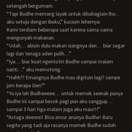
setengah bergumam.
“Tapi Budhe memang layak untuk dibahagiain lho…
aku setuju dengan ibuku,” kucium lehernya.
Kami terdiam beberapa saat karena sama-sama
mengunyah makanan.
“Udah… abisin dulu makan siangnya den… biar segar
lagi dan tenaga aden pulih…”
“Iya… biar kuat ngentotin Budhe sampai malam
nanti…” aku memotong.
“Hahh?? Emangnya Budhe mau digituin lagi? sampe
jam berapa Den?”
“Ya iya lah Budheeeee… untuk memek seenak punya
Budhe ini sampai besok pagi pun aku sanggup…
sampai 3 hari tiga malam juga aku mau!!!”
“Astaga deennn! Bisa ancur anunya Budhe! Baru
segitu yang tadi aja rasanya memek Budhe sudah