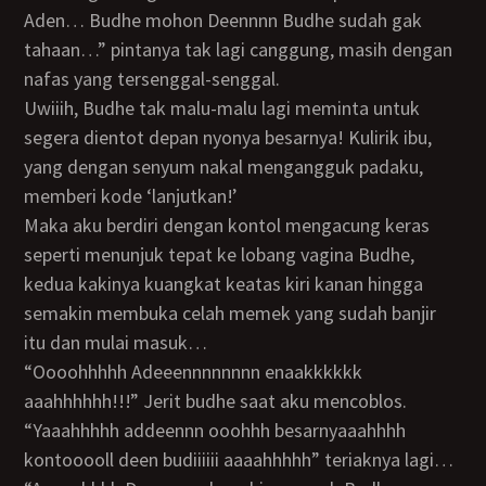
Aden… Budhe mohon Deennnn Budhe sudah gak
tahaan…” pintanya tak lagi canggung, masih dengan
nafas yang tersenggal-senggal.
Uwiiih, Budhe tak malu-malu lagi meminta untuk
segera dientot depan nyonya besarnya! Kulirik ibu,
yang dengan senyum nakal mengangguk padaku,
memberi kode ‘lanjutkan!’
Maka aku berdiri dengan kontol mengacung keras
seperti menunjuk tepat ke lobang vagina Budhe,
kedua kakinya kuangkat keatas kiri kanan hingga
semakin membuka celah memek yang sudah banjir
itu dan mulai masuk…
“Oooohhhhh Adeeennnnnnnn enaakkkkkk
aaahhhhhh!!!” Jerit budhe saat aku mencoblos.
“Yaaahhhhh addeennn ooohhh besarnyaaahhhh
kontooooll deen budiiiiii aaaahhhhh” teriaknya lagi…