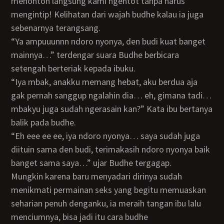
menonton langsung kami ngentot tanpa harus
mengintip! Kelihatan dari wajah budhe kalau ia juga
sebenarnya terangsang.
“Ya ampuuunnn ndoro nyonya, den budi kuat banget
mainnya…” terdengar suara Budhe berbicara
setengah berteriak kepada ibuku.
“Iya mbak, anakku memang hebat, aku berdua aja
gak pernah sanggup ngalahin dia… eh, gimana tadi…
mbakyu juga sudah ngerasain kan?” Kata ibu bertanya
balik pada budhe.
“Eh eee ee ee, iya ndoro nyonya… saya sudah juga
diituin sama den budi, terimakasih ndoro nyonya baik
banget sama saya…” ujar Budhe tergagap.
Mungkin karena baru menyadari dirinya sudah
menikmati permainan seks yang begitu memuaskan
seharian penuh denganku, ia meraih tangan ibu lalu
menciumnya, bisa jadi itu cara budhe