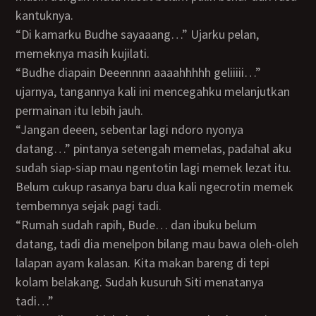
kantuknya.
“Di kamarku Budhe sayaaang…” Ujarku pelan,
memeknya masih kujilati.
“Budhe diapain Deeennnn aaaahhhhh geliiiii…”
ujarnya, tangannya kali ini mencegahku melanjutkan
permainan itu lebih jauh.
“Jangan deeen, sebentar lagi ndoro nyonya
datang…” pintanya setengah memelas, padahal aku
sudah siap-siap mau ngentotin lagi memek lezat itu.
Belum cukup rasanya baru dua kali ngecrotin memek
tembemnya sejak pagi tadi.
“Rumah sudah rapih, Bude… dan ibuku belum
datang, tadi dia menelpon bilang mau bawa oleh-oleh
lalapan ayam kalasan. Kita makan bareng di tepi
kolam belakang. Sudah kusuruh Siti menatanya
tadi…”