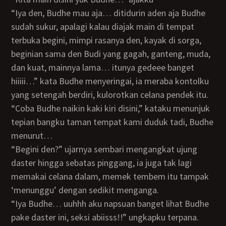
“Iya den, Budhe mau aja… ditidurin aden aja Budhe
sudah sukur, apalagi kalau diajak main di tempat
terbuka begini, mimpi rasanya den, kayak di sorga,
beginian sama den Budi yang gagah, ganteng, muda,
dan kuat, mainnya lama… itunya gedeee banget
hiiiii…” kata Budhe menyeringai, ia meraba kontolku
yang setengah berdiri, kulorotkan celana pendek itu.
“Coba Budhe naikin kaki kiri disini,” kataku menunjuk
tepian bangku taman tempat kami duduk tadi, Budhe
menurut…
“Begini den?” ujarnya sembari mengangkat ujung
daster hingga sebatas pinggang, ia juga tak lagi
memakai celana dalam, memek tembem itu tampak
‘menunggu’ dengan sedikit menganga.
“Iya Budhe… uuhhh aku napsuan banget lihat Budhe
pake daster ini, seksi abiisss!!” ungkapku terpana.