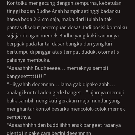
Kontolku mengacung dengan sempurna, kebetulan
tinggi badan Budhe Anah hampir setinggi badanku
hanya beda 2-3 cm saja, maka dari itulah ia tak
pantas disebut perempuan desa! Jadi posisi kontolku
sejajar dengan memek Budhe yang kaki kanannya
berpijak pada lantai dasar bangku dan yang kiri
bertumpu di pinggir atas tempat duduk, otomatis
pahanya membuka.
“Aaaaahhhh Budheeeee… memeknya sempit
bangeeetttttt!!!”
“Hiiyyahhh deeennnn… lama gak dipake aahh…
apalagi kontol aden gede banget…” ujarnya memuji
balik sambil mengikuti gerakan maju mundur yang
menghantar kontol besarku mencolok-colok memek
sempitnya.
“Aaaaahhhhh den buddiiihhh enak bangeet rasanya
dientotin pake cara begini deeennnnn