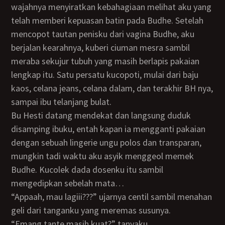
wajahnya menyiratkan kebahagiaan melihat aku yang
telah memberi kepuasan batin pada Budhe. Setelah
mencopot tautan penisku dari vagina Budhe, aku
berjalan kearahnya, kuberi ciuman mesra sambil
meraba sekujur tubuh yang masih berlapis pakaian
lengkap itu. Satu persatu kucopoti, mulai dari baju
kaos, celana jeans, celana dalam, dan terakhir BH nya,
sampai ibu telanjang bulat.
Bu Hesti datang mendekat dan langsung duduk
disamping ibuku, entah kapan ia mengganti pakaian
dengan sebuah lingerie ungu polos dan transparan,
mungkin tadi waktu aku asyik menggeol memek
Budhe. Kucolek dada dosenku itu sambil
mengedipkan sebelah mata…
“Appaah, mau lagiii???” ujarnya centil sambil menahan
geli dari tanganku yang meremas susunya.
“Emang tante masih kuat?” tanyaku.