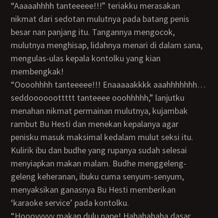
“Aaaaahhhh tanteeeee!!!” teriakku merasakan
nikmat dari sedotan mulutnya pada batang penis
besar nan panjang itu. Tangannya mengocok,
mulutnya menghisap, lidahnya menari di dalam sana,
mengulas-ulas kepala kontolku yang kian
membengkak!
“Oooohhhh tanteeeee!!! Enaaaaakkkk aaahhhhhhh…
seddoooooottttt tanteeee ooohhhhh,” lanjutku
menahan nikmat permainan mulutnya, kujambak
rambut Bu Hesti dan menekan kepalanya agar
penisku masuk maksimal kedalam mulut seksi itu.
Kulirik ibu dan budhe yang rupanya sudah selesai
menyiapkan makan malam. Budhe menggeleng-
geleng keheranan, ibuku cuma senyum-senyum,
menyaksikan ganasnya Bu Hesti memberikan
‘karaoke service’ pada kontolku.
“Hoooyyyyy makan dulu nape! Hahahahaha dasar