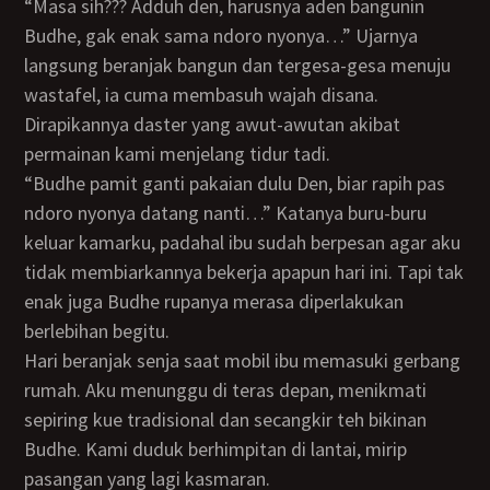
“Masa sih??? Adduh den, harusnya aden bangunin
Budhe, gak enak sama ndoro nyonya…” Ujarnya
langsung beranjak bangun dan tergesa-gesa menuju
wastafel, ia cuma membasuh wajah disana.
Dirapikannya daster yang awut-awutan akibat
permainan kami menjelang tidur tadi.
“Budhe pamit ganti pakaian dulu Den, biar rapih pas
ndoro nyonya datang nanti…” Katanya buru-buru
keluar kamarku, padahal ibu sudah berpesan agar aku
tidak membiarkannya bekerja apapun hari ini. Tapi tak
enak juga Budhe rupanya merasa diperlakukan
berlebihan begitu.
Hari beranjak senja saat mobil ibu memasuki gerbang
rumah. Aku menunggu di teras depan, menikmati
sepiring kue tradisional dan secangkir teh bikinan
Budhe. Kami duduk berhimpitan di lantai, mirip
pasangan yang lagi kasmaran.