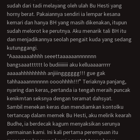
sudah dari tadi melayang oleh ulah Bu Hesti yang
horny berat. Pakaiannya sendiri ia lempar kesana
kemari dan hanya BH yang masih dikenakan, itupun
sudah melorot ke perutnya. Aku menarik tali BH itu
dan menjadikannya seolah pengait kuda yang sedang
kutunggangi.
“Aaaaaaaahhhh seeettaaaaaannnnnnn
bangsaaatttttt lo budiiiiiiii aku kelluaaaarrrrr
aaaaahhhhhhhhh anjiiingggggg!!! gue gak
tahhaaaannnnnnn oooohhhh!!!” Teriaknya panjang,
nyaring dan keras, pertanda ia tengah meraih puncak
kenikmtan seksnya dengan teramat dahsyat.
Sambil menekan keras dan mendiamkan kontolku
tertancap dalam memek Bu Hesti, aku melirik kearah
Budhe, ia berdecak kagum menyaksikan serunya
permainan kami. Ini kali pertama perempuan itu