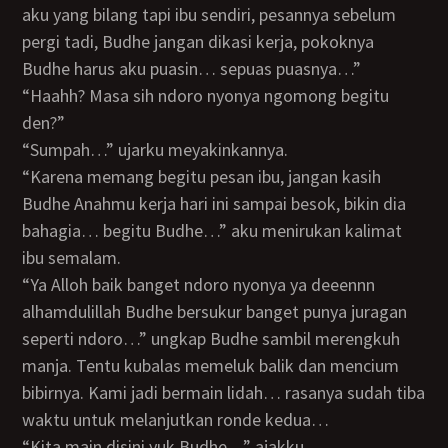
aku yang bilang tapi ibu sendiri, pesannya sebelum
pergi tadi, Budhe jangan dikasi kerja, pokoknya
Budhe harus aku puasin… sepuas puasnya…”
“Haahh? Masa sih ndoro nyonya ngomong begitu
den?”
“Sumpah…” ujarku meyakinkannya.
“karena memang begitu pesan ibu, jangan kasih
Budhe Anahmu kerja hari ini sampai besok, bikin dia
bahagia… begitu Budhe…” aku menirukan kalimat
ibu semalam.
“Ya Alloh baik banget ndoro nyonya ya deeennn
alhamdulillah Budhe bersukur banget punya juragan
seperti ndoro…” ungkap Budhe sambil merengkuh
manja. Tentu kubalas memeluk balik dan mencium
bibirnya. Kami jadi bermain lidah… rasanya sudah tiba
waktu untuk melanjutkan ronde kedua…
“Kita main disini yuk Budhe…” ajakku