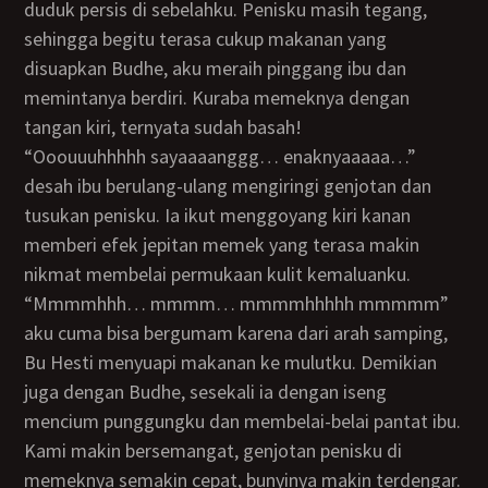
duduk persis di sebelahku. Penisku masih tegang,
sehingga begitu terasa cukup makanan yang
disuapkan Budhe, aku meraih pinggang ibu dan
memintanya berdiri. Kuraba memeknya dengan
tangan kiri, ternyata sudah basah!
“Ooouuuhhhhh sayaaaanggg… enaknyaaaaa…”
desah ibu berulang-ulang mengiringi genjotan dan
tusukan penisku. Ia ikut menggoyang kiri kanan
memberi efek jepitan memek yang terasa makin
nikmat membelai permukaan kulit kemaluanku.
“Mmmmhhh… mmmm… mmmmhhhhh mmmmm”
aku cuma bisa bergumam karena dari arah samping,
Bu Hesti menyuapi makanan ke mulutku. Demikian
juga dengan Budhe, sesekali ia dengan iseng
mencium punggungku dan membelai-belai pantat ibu.
Kami makin bersemangat, genjotan penisku di
memeknya semakin cepat, bunyinya makin terdengar.