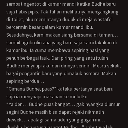
sempat ngentot di kamar mandi ketika Budhe baru
saja habis pipis. Tak tahan melihatnya mengangkang
di toilet, aku memintanya duduk di meja wastafel
bercermin besar dalam kamar mandi ibu.
Sesudahnya, kami makan siang bersama di taman…
sambil ngobrolin apa yang baru saja kami lakukan di
kamar ibu. Ia cuma membawa sepiring nasi yang
penuh berbagai lauk. Dari piring yang satu itulah
Budhe menyuapi aku dan dirinya sendiri. Mesra sekali,
bagai pengantin baru yang dimabuk asmara. Makan
sepiring berdua…
“Gimana Budhe, puas?” kataku bertanya saat baru
saja ia menyuapi makanan ke mulutku.
“Ya den… Budhe puas banget… gak nyangka diumur
segini Budhe masih bisa dapat rejeki nikmatin
diewek… apalagi sama aden yang gagah ini…
duuhhh, beruntung banget Budhe…” sahutnya lalu