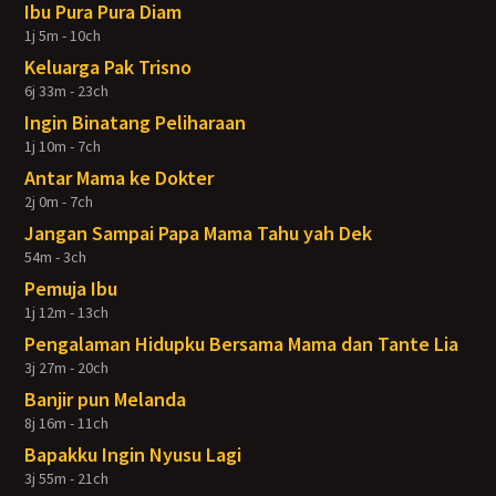
Ibu Pura Pura Diam
1j 5m - 10ch
Keluarga Pak Trisno
6j 33m - 23ch
Ingin Binatang Peliharaan
1j 10m - 7ch
Antar Mama ke Dokter
2j 0m - 7ch
Jangan Sampai Papa Mama Tahu yah Dek
54m - 3ch
Pemuja Ibu
1j 12m - 13ch
Pengalaman Hidupku Bersama Mama dan Tante Lia
3j 27m - 20ch
Banjir pun Melanda
8j 16m - 11ch
Bapakku Ingin Nyusu Lagi
3j 55m - 21ch