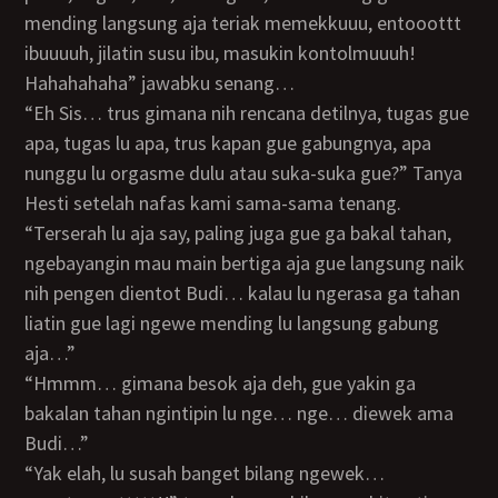
mending langsung aja teriak memekkuuu, entooottt
ibuuuuh, jilatin susu ibu, masukin kontolmuuuh!
Hahahahaha” jawabku senang…
“Eh Sis… trus gimana nih rencana detilnya, tugas gue
apa, tugas lu apa, trus kapan gue gabungnya, apa
nunggu lu orgasme dulu atau suka-suka gue?” Tanya
Hesti setelah nafas kami sama-sama tenang.
“Terserah lu aja say, paling juga gue ga bakal tahan,
ngebayangin mau main bertiga aja gue langsung naik
nih pengen dientot Budi… kalau lu ngerasa ga tahan
liatin gue lagi ngewe mending lu langsung gabung
aja…”
“Hmmm… gimana besok aja deh, gue yakin ga
bakalan tahan ngintipin lu nge… nge… diewek ama
Budi…”
“Yak elah, lu susah banget bilang ngewek…