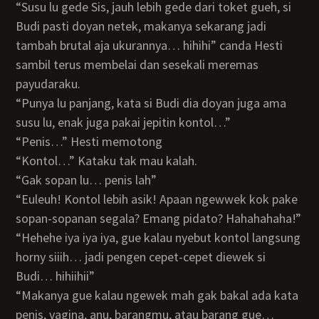
“Susu lu gede Sis, jauh lebih gede dari toket gueh, si
Budi pasti doyan netek, makanya sekarang jadi
tambah brutal aja ukurannya… hihihi” canda Hesti
sambil terus membelai dan sesekali meremas
payudaraku.
“Punya lu panjang, kata si Budi dia doyan juga ama
susu lu, enak juga pakai jepitin kontol…”
“Penis…” Hesti memotong
“Kontol…” Kataku tak mau kalah.
“Gak sopan lu… penis lah”
“Euleuh! Kontol lebih asik! Apaan ngewwek kok pake
sopan-sopanan segala? Emang pidato? Hahahahaha!”
“Hehehe iya iya iya, gue kalau nyebut kontol langsung
horny siiih… jadi pengen cepet-cepet diewek si
Budi… hihiihii”
“Makanya gue kalau ngewek mah gak bakal ada kata
penis, vagina, anu, barangmu, atau barang gue…