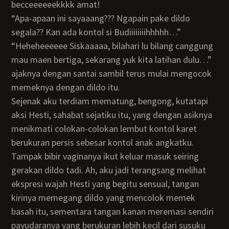
becceeeeeekkkk amat!
“Apa-apaan ini sayaaang??? Ngapain pake dildo
segala?? Kan ada kontol si Budiiiiiiiihhhhh…”
“Heheheeeeee Siskaaaaa, bilahari lu bilang canggung
mau maen bertiga, sekarang yuk kita latihan dulu…”
ajaknya dengan santai sambil terus mulai mengocok
memeknya dengan dildo itu.
Sejenak aku terdiam mematung, bengong, kutatapi
aksi Hesti, sahabat sejatiku itu, yang dengan asiknya
menikmati colokan-colokan lembut kontol karet
berukuran persis sebesar kontol anak angkatku.
Tampak bibir vaginanya ikut keluar masuk seiring
gerakan dildo tadi. Ah, aku jadi terangsang melihat
ekspresi wajah Hesti yang begitu sensual, tangan
kirinya memegang dildo yang mencolok memek
basah itu, sementara tangan kanan meremasi sendiri
payudaranya yang berukuran lebih kecil dari susuku