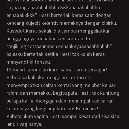
sayaaang aaaahhhhhhhh Siskaaaaahhhhhhh
ennaaakkkkk” Hesti berteriak keras saat dengan
kencang kujepit kelentit memeknya dengan bibirku.
Kusedot keras sekali, dia sampai menggeliatkan
punggungnya menahan kenikmatan itu.
“Anjiiiiing settaaannnnn ennaaknyaaaaaahhhhhh”
balasku berteriak ketika Hesti tak kalah keras
menyedot klitorisku.
15 menit kemudian kami sama-sama terkapar!
Beberapa kali aku mengalami orgasme,
menyemprotkan cairan kental yang meluber keluar
rahim dan memekku, begitu pula Hesti, tak kuhitung
berapa kali ia mengejan dan menumpahkan cairan
kelamin yang langsung kutelan! Kuminum!
Kubersihkan vagina Hesti sampai kesat dari sisa sisa
lendir vaginanya.