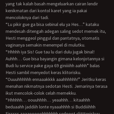
yang tak kalah basah mengeluarkan cairan lendir
kenikmatan dari kontol karet yang ia pakai
mencoloknya dari tadi.
“Lu pikir gue ga bisa sebinal elu ya Hes…” kataku
mendesah ditengah adegan saling sedot memek itu,
Hesti menggeol pinggul dan pantatnya, otomatis
vaginanya semakin menempel di mulutku.
“Hhhhh iya Sis! Gue tau lu dari dulu jugak binal!
Auhhh… Gue bisa bayangin gimana kelonjotannya si
Budi lu service pake gaya 69 giniiiihh aahhh” balas
Hesti sambil menyedot keras klitorisku.
“Ouuuhhhhhh ennaaakkkk aaahhhhhh!” Jeritku keras
menahan nikmatnya sedotan Hesti. Jemarinya terasa
ikut mencolok-colok celah memekku.
“Hhhhhh… oouuhhhh… yeaahhh… kitaahhh
beduaahh jaddiih lonte nyaaahhhh si Buddiiihhh
Sisssss aaaaooooohhhhhhh sedooot clitttoriskuu