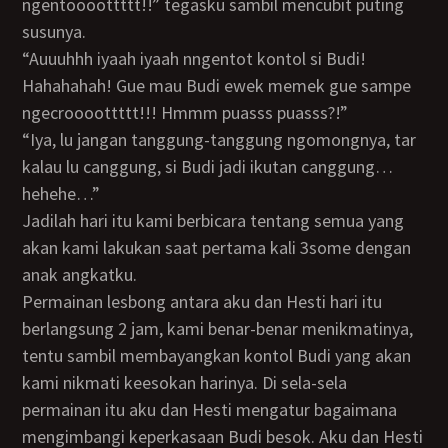
ngentoooottttt!!” tegasku sambil mencubit puting
susunya.
“Auuuhhh iyaah iyaah nngentot kontol si Budi!
Hahahahah! Gue mau Budi ewek memek gue sampe
ngecroooottttt!!! Hmmm puasss puasss?!”
“Iya, lu jangan tanggung-tanggung ngomongnya, tar
kalau lu canggung, si Budi jadi ikutan canggung…
hehehe…”
Jadilah hari itu kami berbicara tentang semua yang
akan kami lakukan saat pertama kali 3some dengan
anak angkatku.
Permainan lesbong antara aku dan Hesti hari itu
berlangsung 2 jam, kami benar-benar menikmatinya,
tentu sambil membayangkan kontol Budi yang akan
kami nikmati keesokan harinya. Di sela-sela
permainan itu aku dan Hesti mengatur bagaimana
mengimbangi keperkasaan Budi besok. Aku dan Hesti