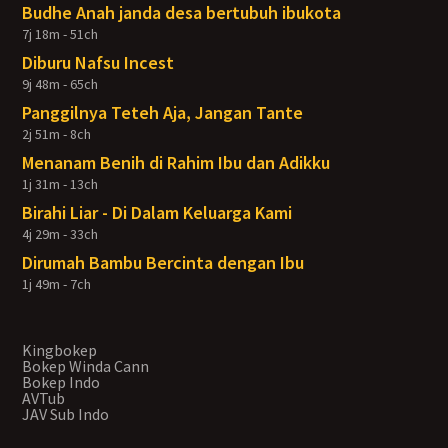
Budhe Anah janda desa bertubuh ibukota
7j 18m - 51ch
Diburu Nafsu Incest
9j 48m - 65ch
Panggilnya Teteh Aja, Jangan Tante
2j 51m - 8ch
Menanam Benih di Rahim Ibu dan Adikku
1j 31m - 13ch
Birahi Liar - Di Dalam Keluarga Kami
4j 29m - 33ch
Dirumah Bambu Bercinta dengan Ibu
1j 49m - 7ch
Kingbokep
Bokep Winda Cann
Bokep Indo
AVTub
JAV Sub Indo