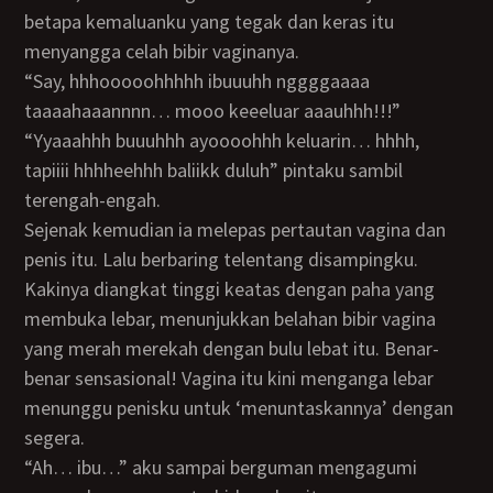
betapa kemaluanku yang tegak dan keras itu
menyangga celah bibir vaginanya.
“Say, hhhooooohhhhh ibuuuhh nggggaaaa
taaaahaaannnn… mooo keeeluar aaauhhh!!!”
“yyaaahhh buuuhhh ayoooohhh keluarin… hhhh,
tapiiii hhhheehhh baliikk duluh” pintaku sambil
terengah-engah.
Sejenak kemudian ia melepas pertautan vagina dan
penis itu. Lalu berbaring telentang disampingku.
Kakinya diangkat tinggi keatas dengan paha yang
membuka lebar, menunjukkan belahan bibir vagina
yang merah merekah dengan bulu lebat itu. Benar-
benar sensasional! Vagina itu kini menganga lebar
menunggu penisku untuk ‘menuntaskannya’ dengan
segera.
“ah… ibu…” aku sampai berguman mengagumi