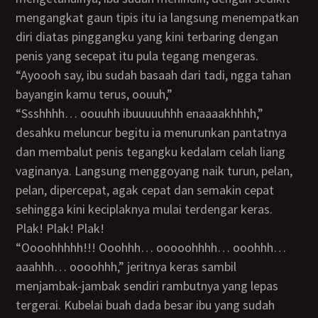
mengangkat gaun tipis itu ia langsung menempatkan
diri diatas pinggangku yang kini terbaring dengan
penis yang secepat itu pula tegang mengeras.
“ayoooh say, ibu sudah basaah dari tadi, ngga tahan
bayangin kamu terus, oouuh,”
“ssshhhh… oouuhh ibuuuuuhhh enaaaakhhhh,”
desahku meluncur begitu ia menurunkan pantatnya
dan membalut penis tegangku kedalam celah liang
vaginanya. Langsung menggoyang naik turun, pelan,
pelan, dipercepat, agak cepat dan semakin cepat
sehingga kini keciplaknya mulai terdengar keras.
Plak! Plak! Plak!
“Oooohhhhh!!! Ooohhh… ooooohhhh… ooohhh…
aaahhh… oooohhh,” jeritnya keras sambil
menjambak-jambak sendiri rambutnya yang lepas
tergerai. Kubelai buah dada besar ibu yang sudah