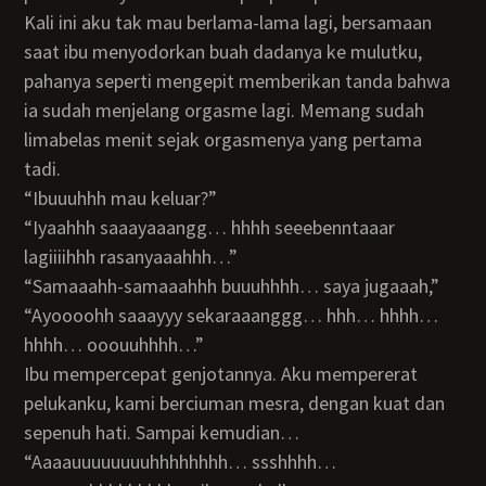
Kali ini aku tak mau berlama-lama lagi, bersamaan
saat ibu menyodorkan buah dadanya ke mulutku,
pahanya seperti mengepit memberikan tanda bahwa
ia sudah menjelang orgasme lagi. Memang sudah
limabelas menit sejak orgasmenya yang pertama
tadi.
“ibuuuhhh mau keluar?”
“iyaahhh saaayaaangg… hhhh seeebenntaaar
lagiiiihhh rasanyaaahhh…”
“samaaahh-samaaahhh buuuhhhh… saya jugaaah,”
“ayoooohh saaayyy sekaraaanggg… hhh… hhhh…
hhhh… ooouuhhhh…”
ibu mempercepat genjotannya. Aku mempererat
pelukanku, kami berciuman mesra, dengan kuat dan
sepenuh hati. Sampai kemudian…
“aaaauuuuuuuuhhhhhhhh… ssshhhh…