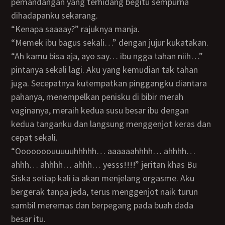
pemandangan yang terhidang begitu sempurna
dihadapanku sekarang.
“kenapa saaaay?” rajuknya manja.
“memek ibu bagus sekali…” dengan jujur kukatakan.
“ah kamu bisa aja, ayo say… ibu ngga tahan niih…”
pintanya sekali lagi. Aku yang kemudian tak tahan
juga. Secepatnya kutempatkan pinggangku diantara
pahanya, menempelkan penisku di bibir merah
vaginanya, meraih kedua susu besar ibu dengan
kedua tanganku dan langsung menggenjot keras dan
cepat sekali.
“Ooooooouuuuuhhhhh… aaaaaahhhh… ahhhh…
ahhh… ahhhh… ahhh… yesss!!!!” jeritan khas Bu
Siska setiap kali ia akan menjelang orgasme. Aku
bergerak tanpa jeda, terus menggenjot naik turun
sambil meremas dan berpegang pada buah dada
besar itu.