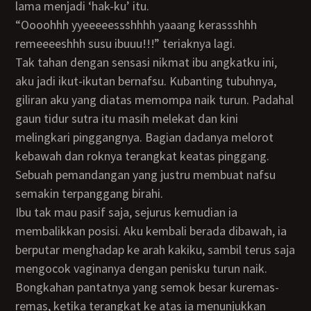
lama menjadi ‘hak-ku’ itu.
“oooohhh yyeeeeessshhhh yaaang kerassshhh
remeeeeshhh susu ibuuu!!!” teriaknya lagi.
Tak tahan dengan sensasi nikmat ibu angkatku ini,
aku jadi ikut-ikutan bernafsu. Kubanting tubuhnya,
giliran aku yang diatas memompa naik turun. Padahal
gaun tidur sutra itu masih melekat dan kini
melingkari pinggangnya. Bagian dadanya melorot
kebawah dan roknya terangkat keatas pinggang.
Sebuah pemandangan yang justru membuat nafsu
semakin terpanggang birahi.
Ibu tak mau pasif saja, sejurus kemudian ia
membalikkan posisi. Aku kembali berada dibawah, ia
berputar menghadap ke arah kakiku, sambil terus saja
mengocok vaginanya dengan penisku turun naik.
Bongkahan pantatnya yang semok besar kuremas-
remas, ketika terangkat ke atas ia menunjukkan