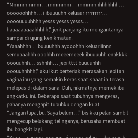
“mmmmmmm… mmmmm… mmmmhhhhhhhh…
oooooohhhh… iiibuuuuhh keluaar rrrrrrrrr…
oooouuuuhhhh yesss yesss yesss…
haaaaaaaaahhhhh,” jerit panjang itu mengantarnya
sampai di ujung kenikmatan.
“Yaaahhhh… buuuuhhh ayooohhh keluariiinnn
semuaaahhh ooohhh meeemeeek ibuuuuhh enakkkk
ooouuhhh… sshhhh… jepiitttt buuuuhhh
ooouuhhhhh,” aku ikut berteriak merasakan jepitan
vagina ibu yang semakin keras saat-saaat ia terasa
melepas di dalam sana. Duh, nikmatnya memek ibu
angkatku ini. Beberapa saat tubuhnya mengeras,
pahanya mengapit tubuhku dengan kuat.
“jangan lupa, bu. Saya belum…” bisikku pelan sambil
mengecup belakang telinganya, berusaha membuat
ibu bangkit lagi.
“yaaa… sayang, goyang aja yang pelan… ibu masih