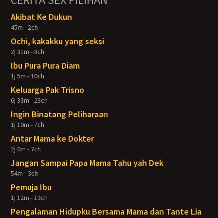
Akibat Ke Dukun
45m - 2ch
Ochi, kakakku yang seksi
2j 31m - 8ch
Ibu Pura Pura Diam
1j 5m - 10ch
Keluarga Pak Trisno
6j 33m - 23ch
Ingin Binatang Peliharaan
1j 10m - 7ch
Antar Mama ke Dokter
2j 0m - 7ch
Jangan Sampai Papa Mama Tahu yah Dek
54m - 3ch
Pemuja Ibu
1j 12m - 13ch
Pengalaman Hidupku Bersama Mama dan Tante Lia