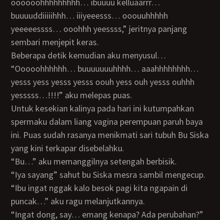
oooooohhhhhhhhh… ibuuuu kelluaarrr…
buuuuddiiiiihhh… iiiyeeesss… ooouuhhhhh
yeeeeessss… ooohhh yeessss,” jeritnya panjang
sembari menjepit keras.
Beberapa detik kemudian aku menyusul…
“Ooooohhhhhh… buuuuuuuhhhh… aaahhhhhhhh…
yesss yess yesss yesss oouh yess ouh yesss ouhhh
yesssss…!!!!” aku melepas puas.
Untuk kesekian kalinya pada hari ini kutumpahkan
spermaku dalam liang vagina perempuan paruh baya
ini. Puas sudah rasanya menikmati sari tubuh Bu Siska
yang kini terkapar disebelahku.
“Bu…” aku memanggilnya setengah berbisik.
“iya sayang” sahut bu Siska mesra sambil mengecup.
“ibu ingat nggak kalo besok pagi kita ngapain di
puncak…” aku ragu melanjutkannya.
“ingat dong, say… emang kenapa? Ada perubahan?”