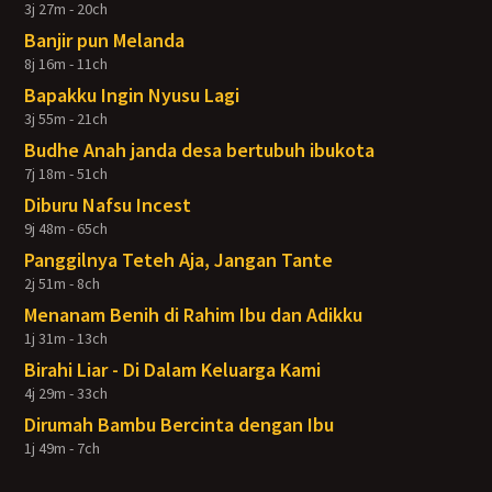
3j 27m - 20ch
Banjir pun Melanda
8j 16m - 11ch
Bapakku Ingin Nyusu Lagi
3j 55m - 21ch
Budhe Anah janda desa bertubuh ibukota
7j 18m - 51ch
Diburu Nafsu Incest
9j 48m - 65ch
Panggilnya Teteh Aja, Jangan Tante
2j 51m - 8ch
Menanam Benih di Rahim Ibu dan Adikku
1j 31m - 13ch
Birahi Liar - Di Dalam Keluarga Kami
4j 29m - 33ch
Dirumah Bambu Bercinta dengan Ibu
1j 49m - 7ch