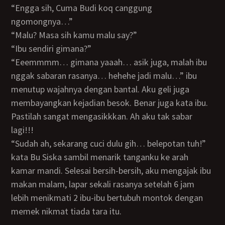
“engga sih, Cuma Budi koq canggung
ngomongnya…”
“malu? Masa sih kamu malu say?”
“ibu sendiri gimana?”
“eeemmmm… gimana yaaah… asik juga, malah ibu
nggak sabaran rasanya… hehehe jadi malu…” ibu
menutup wajahnya dengan bantal. Aku geli juga
membayangkan kejadian besok. Benar juga kata ibu.
Pastilah sangat mengasikkkan. Ah aku tak sabar
lagi!!!
“Sudah ah, sekarang cuci dulu gih… belepotan tuh!”
kata Bu Siska sambil menarik tanganku ke arah
kamar mandi. Selesai bersih-bersih, aku mengajak ibu
makan malam, lapar sekali rasanya setelah 6 jam
lebih menikmati 2 ibu-ibu bertubuh montok dengan
memek nikmat tiada tara itu.