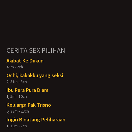
CERITA SEX PILIHAN
Akibat Ke Dukun
45m - 2ch
Ochi, kakakku yang seksi
2j 31m - 8ch
Ibu Pura Pura Diam
1j 5m - 10ch
Keluarga Pak Trisno
6j 33m - 23ch
Ingin Binatang Peliharaan
1j 10m - 7ch