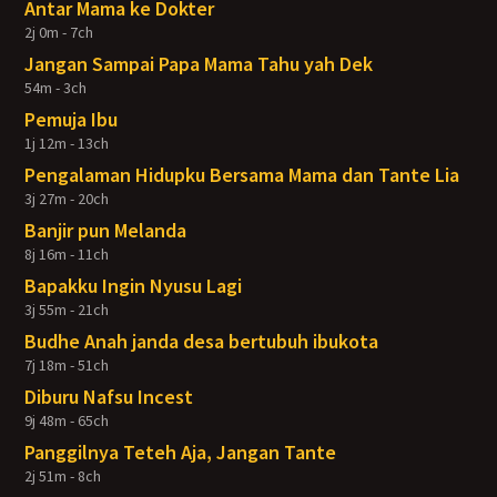
Antar Mama ke Dokter
2j 0m - 7ch
Jangan Sampai Papa Mama Tahu yah Dek
54m - 3ch
Pemuja Ibu
1j 12m - 13ch
Pengalaman Hidupku Bersama Mama dan Tante Lia
3j 27m - 20ch
Banjir pun Melanda
8j 16m - 11ch
Bapakku Ingin Nyusu Lagi
3j 55m - 21ch
Budhe Anah janda desa bertubuh ibukota
7j 18m - 51ch
Diburu Nafsu Incest
9j 48m - 65ch
Panggilnya Teteh Aja, Jangan Tante
2j 51m - 8ch