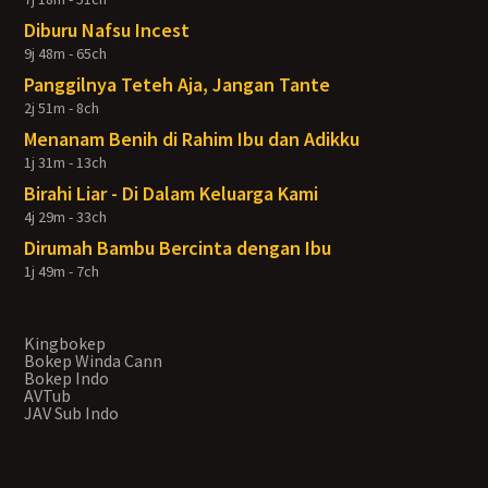
Diburu Nafsu Incest
9j 48m - 65ch
Panggilnya Teteh Aja, Jangan Tante
2j 51m - 8ch
Menanam Benih di Rahim Ibu dan Adikku
1j 31m - 13ch
Birahi Liar - Di Dalam Keluarga Kami
4j 29m - 33ch
Dirumah Bambu Bercinta dengan Ibu
1j 49m - 7ch
Kingbokep
Bokep Winda Cann
Bokep Indo
AVTub
JAV Sub Indo