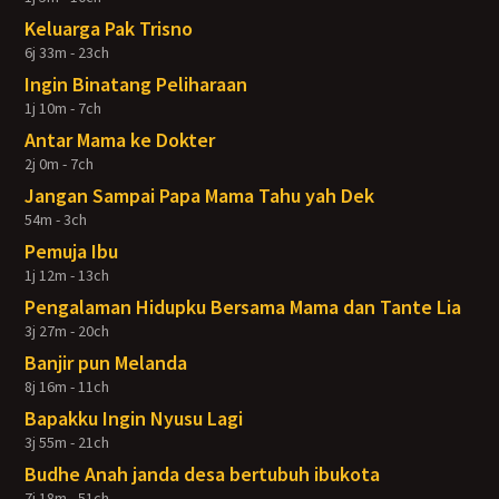
Keluarga Pak Trisno
6j 33m - 23ch
Ingin Binatang Peliharaan
1j 10m - 7ch
Antar Mama ke Dokter
2j 0m - 7ch
Jangan Sampai Papa Mama Tahu yah Dek
54m - 3ch
Pemuja Ibu
1j 12m - 13ch
Pengalaman Hidupku Bersama Mama dan Tante Lia
3j 27m - 20ch
Banjir pun Melanda
8j 16m - 11ch
Bapakku Ingin Nyusu Lagi
3j 55m - 21ch
Budhe Anah janda desa bertubuh ibukota
7j 18m - 51ch