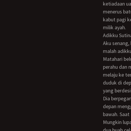
ketiadaan u
menerus bat
kabut pagi k
milik ayah.
Adikku Sutinah, mulai besok libur sekolah. Dia kelas 1 SMP, tak lagi naik ke kelas 2.
Aku senang, 
malah adikku
Matahari belum muncul. Angin masih berhembus ke laut. Kami cepat-cepat naik
perahu dan m
melaju ke te
duduk di de
yang berdesir
Dia berpegangan kuat ke dinding perahu dengan kedu tangannya. Tiba-tiba ombak di
depan mengg
bawah. Saat 
Mungkin lupa
dua buah cel