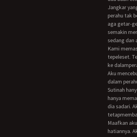
Jangkar yang terbuat dari sepotong besi yang melengkung, kami jatuhkan, agar
perahu tak b
aga getar-get
semakin mend
sedang dan a
Kami memasukkannya ke dala perut perahu. Saat mengangkat yang terakhir, Sutinah
tepeleset. T
ke dalampera
Aku mencebu
dalam perah
Sutinah hanya memakai baju kaos tipis dan tidak juga memakai beha. Selama ini dia
hanya memaka
dia sadari. 
tetapmembay
Maafkan aku, Mas, katanya ketakutan. Dia takut aku marah, karena ketidakhati-
hatiannya. A