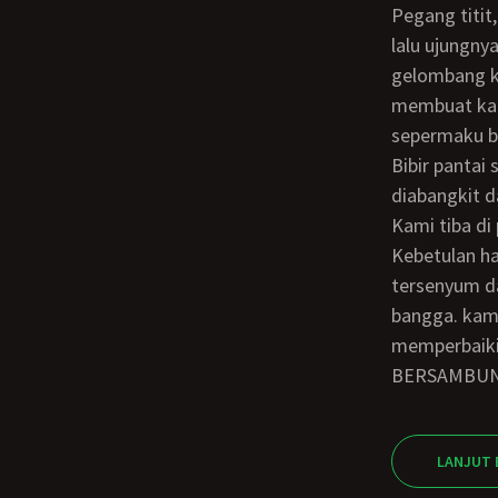
Pegang titit, Mas. Kenakan ke anu-mu, perintahku. Sutinah pun memegang penisku
lalu ujungny
gelombang k
membuat kam
sepermaku be
Bibir pantai sudah jelas terlihat. Aku minta Sutinah agar duduk di tengah. Perlahan
diabangkit d
Kami tiba di pantai. Ibu juga sudah menunggu. Pedagang ikan mulai berdatangan.
Kebetulan ha
tersenyum d
bangga. kam
memperbaiki 
BERSAMBU
LANJUT 