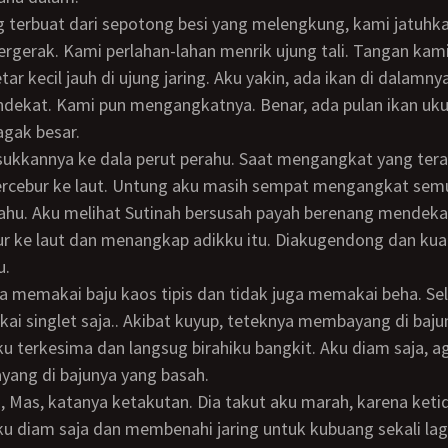
ergerak. Kami perlahan-lahan menrik ujung tali. Tangan ka
ar kecil jauh di ujung jaring. Aku yakin, ada ikan di dalamnya
ekat. Kami pun mengangkatnya. Benar, ada pulan ikan ukur
gak besar.
ercebur ke laut. Untung aku masih sempat mengangkat semua
hu. Aku melihat Sutinah bersusah payah berenang mendekat
r ke laut dan menangkap adikku itu. Diakugendong dan ku
u.
i singlet saja.. Akibat kuyup, teteknya membayang di baju
Aku terkesima dan langsug birahiku bangkit. Aku diam saja, ag
ang di bajunya yang basah.
ku diam saja dan membenahi jaring untuk kubuang sekali lagi