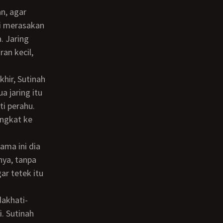
mi merasakan
. Jaring
an kecil,
 jaring itu
i perahu.
angkat ke
nya, tanpa
ar tetek itu
. Sutinah