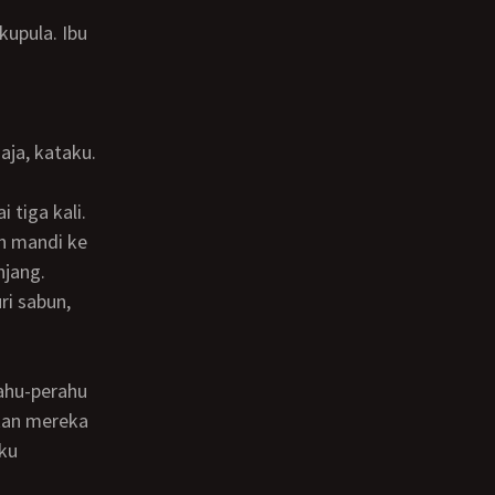
h mandi ke
jang.
ri sabun,
ahu-perahu
ikan mereka
aku