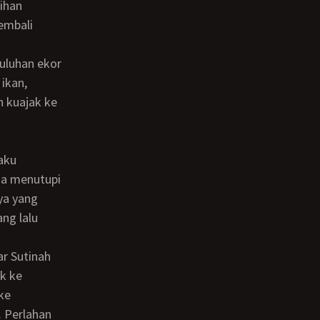
ihan
embali
ikan,
h kuajak ke
ia menutupi
ya yang
ng lalu
ik ke
 ke
 Perlahan