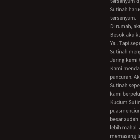
tersenyum d
Sutinah harus ikut bu. Biar adatemanku dan Sutinah rezekinya bagus, pujikupula. Ibu
tersenyum.
Di rumah, a
Besok akuik
Ya.. Tapi seperti tadi ya. Jangan pakai celana dalam dan pakai baju kaos saja, kataku.
Sutinah men
Jaring kami tabur lagi dan tarik. Kami tabur lagi dan kami arik pula sampai tiga kali.
Kami mendapa
pancuran. A
Sutinah sepe
kami berpelu
Kucium Sutinah, kuemut teteknya sampai Sutinah mengelinjang. Setelah
puasmencium
besar sudah 
lebih mahal.
memasang lay