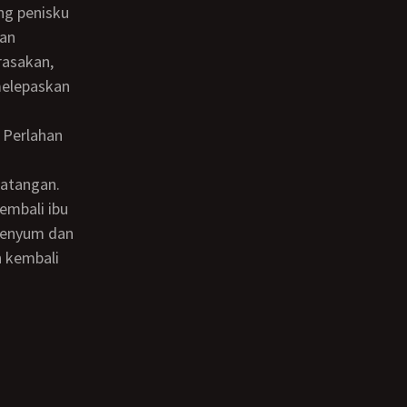
dan
rasakan,
melepaskan
embali ibu
rsenyum dan
 kembali