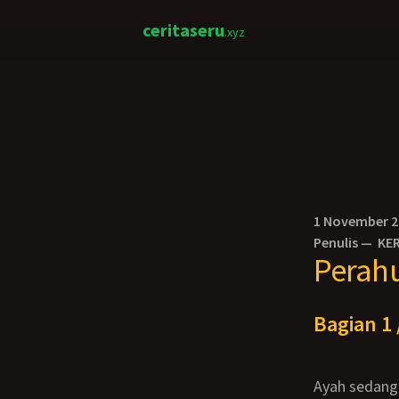
ceritaseru
.xyz
1 November 
Penulis —
KE
Perah
Bagian 1 
Ayah sedang sakit. Ibu menjaganya di rumah. Tidak dibawa ke rumah sakit, karen