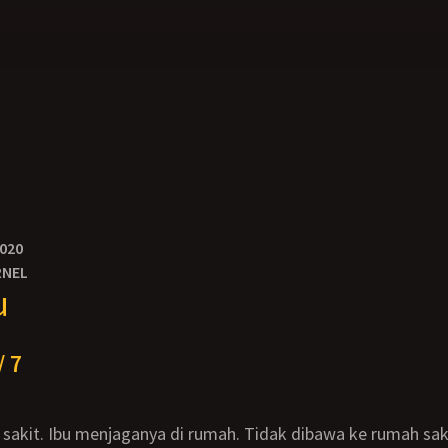
2020
RNEL
u
/ 7