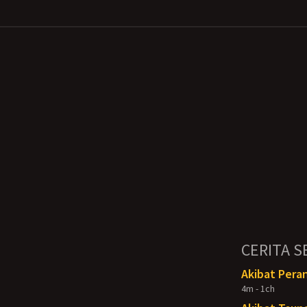
CERITA S
Akibat Pera
4m - 1ch