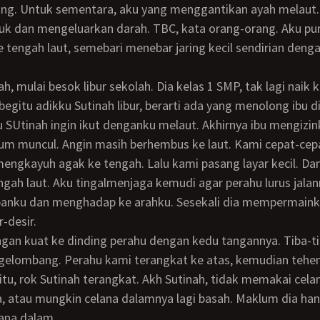
ang. Untuk sementara, aku yang menggantikan ayah melaut.
uk dan mengeluarkan darah. TBC, kata orang-orang. Aku 
e tengah laut, semebari menebar jaring kecil sendirian deng
begitu adikku Sutinah libur, berarti ada yang menolong ibu d
 SUtinah ingin ikut denganku melaut. Akhirnya ibu mengizin
engkayuh agak ke tengah. Lalu kami pasang layar kecil. Da
ngah laut. Aku tingalmenjaga kemudi agar perahu lurus jalan
panku dan menghadap ke arahku. Sesekali dia mempermainka
-desir.
elombang. Perahu kami terangkat ke atas, kemudian tehe
itu, rok Sutinah terangkat. Akh Sutinah, tidak memakai cela
, atau mungkin celana dalamnya lagi basah. Maklum dia han
ana dalam.