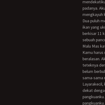
mendekatiku
padanya. Ak
mengkayuh ke
Dua puluh menit kemudian, kami kembali menariknya dan mengangkat puluhan ekor
ikan yang uk
berkisar 11 
sebuah pancu
Malu Mas ka
Kamu harus mandi dik. Nanti kamu sakit, air laut lengket di tubuhku, kataku
beralasan. 
teteknya de
belum berbul
sama-sama ma
Layarakecil, kembali kami pasang agar tak perlu mengkayuh. Kumintaagar Sutinah
dekat dengan
pangkuanku. 
pangkuanku.