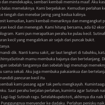
 dan mendekapku, sembari kembali meminta maaf. Aku kas
u balas memeluknya. Kami berpelukan. Kemudian perlahan k
 tengah dan menebar jaring yang kedua kalinya.
uran kecil dan menengah. Kami hitung bersama, ada 62 ekor 
kilogram. Kami pun merapatkan perahu ke pulau kecil. Sutina
ran kecil yang mengalirkan air sejuh dari puncak bukit.
tanya.
AkhirnyaSutinah mamu membuka bajunya dan bertelanjang. D
ngan sebelah tangannya dan sebelah lagi menutupi memekn
u sama sekali. Aku juga membuka pakaiankua dan bertelanja
ndidi pancuran kecil itu.
ku. Saat perahu berjalan perlahan, kuminta agar Sutinah na
Lagi-lagi Sutinah ragu. Setelahkupelototi, akhirnya dia naik
 Punggungnya menyender ke dadaku. Perlahan penisku naik.