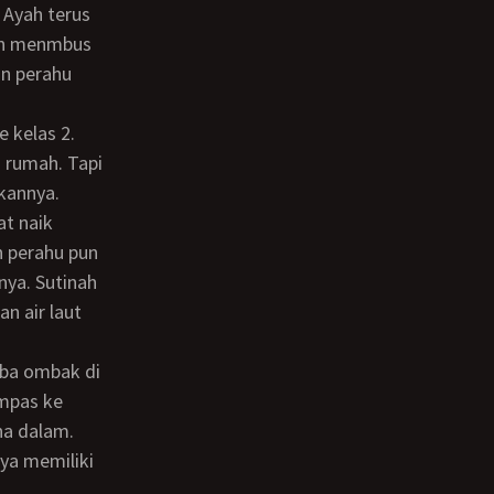
 Ayah terus
pun menmbus
an perahu
i rumah. Tapi
kannya.
n perahu pun
nya. Sutinah
n air laut
mpas ke
na dalam.
ya memiliki