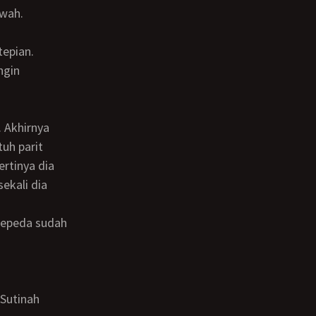
awah.
ngin
uh parit
rtinya dia
ekali dia