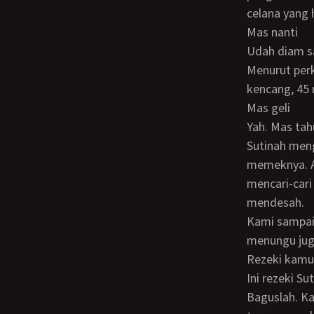
celana yang 
Mas nanti
Udah diam saja, aku setengah membentak. Perahu terus melaju menuju tepian.
Menurut perk
kencang, 45 
Mas geli
Yah. Mas tahu, geli. Tapi neak kan? Jangan bohong, kataku. Sutinah diam. Akhirnya
Sutinah meng
memeknya. A
mencari-cari
mendesah.
Kami sampai di darat. Ibu sudah menunggu di tepian. Pembeli ikan naik sepeda sudah
menungu juga
Rezeki kamu
Ini rezeki S
Baguslah. Kalau begitu Besok Sutinah ikut lagi, ya kata ibu pada Sutinah. Sutinah