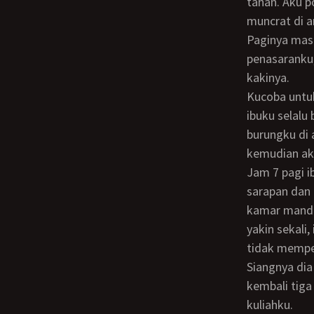
tahan. Aku p
muncrat di a
Paginya masih seperti biasa, ibuku tidak ngomong apa-apa, sehingga menambah rasa
penasaranku,
kakinya.
Kucoba untuk mengetesnya. Kutunggu di kamarku sampai jam 6 pagi. Aku tahu persis
ibuku selalu
burungku di 
kemudian aka
Jam 7 pagi ibuku bangun terus mandi. Aku keluar kamar terus ke dapur. Dia sedang
sarapan dan 
kamar mandin
yakin sekali,
tidak mempe
Siangnya dia pergi ke supermarket belanja kebutuhan dapur dengan adik-adikku dan
kembali tiga
kuliahku.