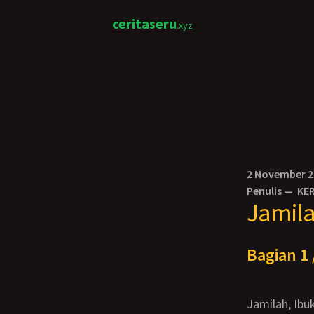
ceritaseru
.xyz
2 November 
Penulis —
KE
Jamil
Bagian 1 
Jamilah, Ibuku Sangat cantik dan seksi layaknya wanita di bawah umur 30 tahunan