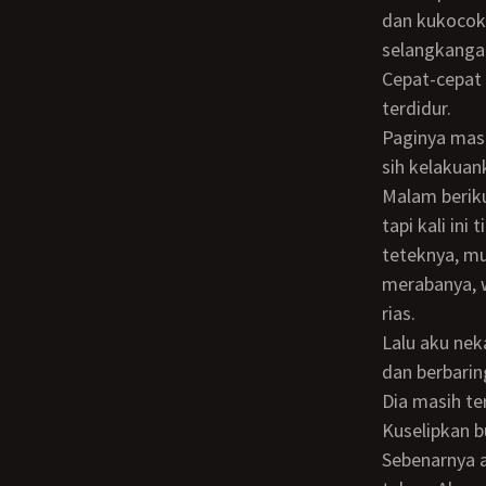
dan kukocok 
selangkangan
cepat-cepat aku kembali ke kamarku. Kupikirkan apa yang telah terjadi sampai aku
terdidur.
Paginya masih seperti biasa ibuku tidak apa-apa. Aku masih penasaran, tahu nggak
sih kelakuan
Malam berikutnya aku ke kamar ibuku lagi, dia memakai celana dalam dan BH saja,
tapi kali in
teteknya, m
merabanya, 
rias.
Lalu aku nekad akan kucoba gesek-gesekan burungku ke ibuku. Aku naik ke ranjang
dan berbarin
Dia masih ter
Kuselipkan burungku lebih bawah lagi diantara kakinya dan mulai kutekan-tekan.
Sebenarnya a