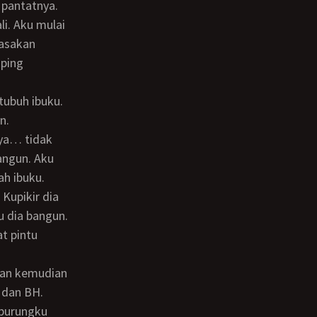
 pantatnya.
rasakan
mping
n.
angun. Aku
ah ibuku.
u dia bangun.
dan kemudian
 dan BH.