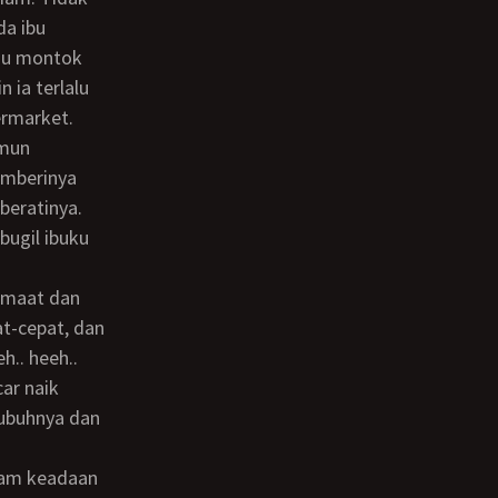
da ibu
su montok
 ia terlalu
ermarket.
emberinya
beratinya.
bugil ibuku
t-cepat, dan
h.. heeh..
ar naik
tubuhnya dan