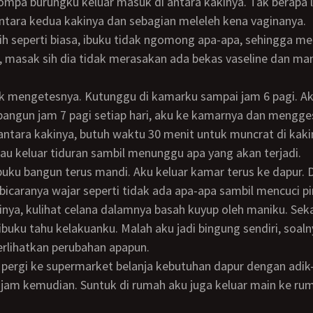
ompa burungku keluar masuk di antara kakinya. Tak berapa
ntara kedua kakinya dan sebagian meleleh kena vaginanya.
 masak sih dia tidak merasakan ada bekas vaseline dan man
 bangun jam 7 pagi setiap hari, aku ke kamarnya dan mengg
antara kakinya, butuh waktu 30 menit untuk muncrat di kaki
u keluar tiduran sambil menunggu apa yang akan terjadi.
bicaranya wajar seperti tidak ada apa-apa sambil mencuci pi
ya, kulihat celana dalamnya basah kuyup oleh maniku. Sek
 ibuku tahu kelakuanku. Malah aku jadi bingung sendiri, soal
rlihatkan perubahan apapun.
 jam kemudian. Suntuk di rumah aku juga keluar main ke r