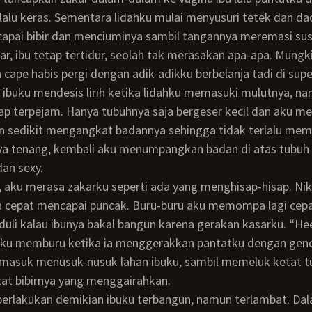
alu keras. Sementara lidahku mulai menyusuri tetek dan da
apai bibir dan menciuminya sambil tangannya meremasi su
ar, ibu tetap tertidur, seolah tak merasakan apa-apa. Mungkin
 cape habis pergi dengan adik-adikku berbelanja tadi di sup
p terpejam. Hanya tubuhnya saja bergeser kecil dan aku m
n sedikit mengangkat badannya sehingga tidak terlalu mem
ya tenang, kembali aku menumpangkan badan di atas tubuh 
dan sexy.
cepat mencapai puncak. Buru-buru aku memompa lagi cepa
peduli kalau ibunya bakal bangun karena gerakan kasarku. “Hee
asku memburu ketika ia menggerakkan pantatku dengan genc
r masuk menusuk-nusuk lahan ibuku, sambil memeluk ketat 
at bibirnya yang menggairahkan.