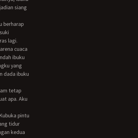
jadian siang
suki
as lagi.
ndah ibuku
ngku yang
n dada ibuku
uat apa. Aku
ang tidur
engan kedua