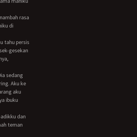
 lama maniku
iku di
esek-gesekan
nya,
ring. Aku ke
arang aku
nya ibuku
umah teman