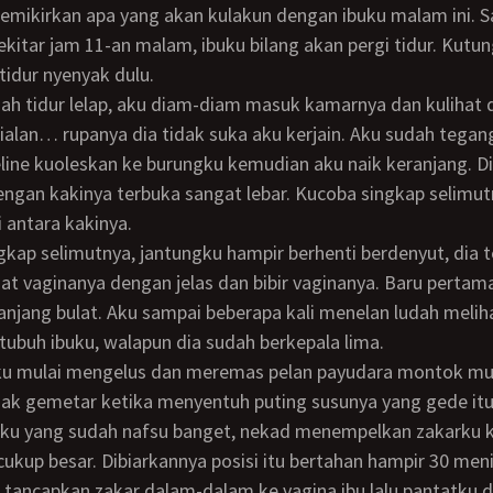
ekitar jam 11-an malam, ibuku bilang akan pergi tidur. Kutu
 tidur nyenyak dulu.
sialan… rupanya dia tidak suka aku kerjain. Aku sudah tegan
line kuoleskan ke burungku kemudian aku naik keranjang. Di
ngan kakinya terbuka sangat lebar. Kucoba singkap selimut
antara kakinya.
ihat vaginanya dengan jelas dan bibir vaginanya. Baru pertama
lanjang bulat. Aku sampai beberapa kali menelan ludah meli
tubuh ibuku, walapun dia sudah berkepala lima.
ak gemetar ketika menyentuh puting susunya yang gede it
 Aku yang sudah nafsu banget, nekad menempelkan zakarku 
cukup besar. Dibiarkannya posisi itu bertahan hampir 30 meni