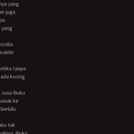
tnya yang
an juga
apa
i yang
erakhir
 ada kucing
masuk ke
berlalu
alnya, Ibuku