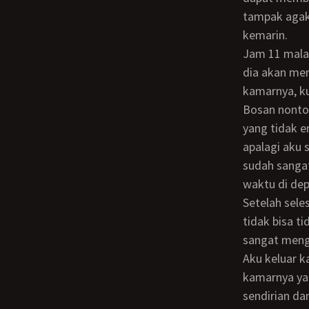
tampak agak 
kemarin.
Jam 11 malam ketika sedang nonton tv, ibuku bilang akan pergi tidur. Aku berharap
dia akan men
kamarnya, k
Bosan nonton TV, aku bermaksud tidur. Di kamarku aku tidak bias tidur karena cuaca
yang tidak e
apalagi aku
sudah sanga
waktu di de
Setelah selesai, kucoba untuk tidur kembali, tetapi meskipun mata terpejam tetap
tidak bisa t
sangat meng
Aku keluar kamarku memakai celana pendek, kemudian ke kamar ibuku. Kubuka pintu
kamarnya yan
sendirian da