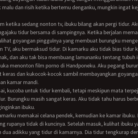
malu dan risih ketika bertemu denganku, mungkin ingat ke
gajaku tidur bersama di sampingnya. Ketika berjalan mema
ulihat goyangan pinggulnya yang membuat burungku menger
nak, dan aku tak bisa membuang lamunanku tentang tubuh i
 suka menonton film porno di Handponeku. Aku pegang buru
t keras dan kukocok-kocok sambil membayangkan goyanga
pan kamar mandi.
idur. Burungku masih sangat keras. Aku tidak tahu harus berb
inginkan ibuku.
g rupanya tidak di kuncinya. Setelah masuk, kulihat ibuku y
n dua adikku yang tidur di kamarnya. Dia tidur tengkurap d