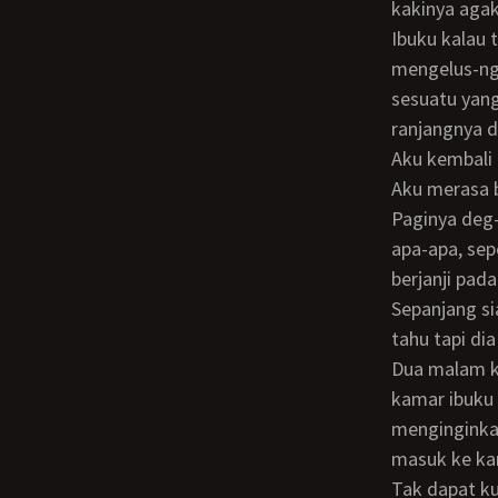
kakinya aga
Ibuku kalau tidur seperti orang mati, susah bangunya, tapi aku takut sekali. Aku mulai
mengelus-ng
sesuatu yang
ranjangnya d
Aku kembali ke kamarku, tak dapat kupercaya kusemprotkan maniku ke tubuh ibuku.
Aku merasa b
Paginya deg-degan aku sudah siap-siap akan kemarahan ibuku, tapi kok ya… tidak
apa-apa, sep
berjanji pada
Sepanjang siang itu sikap ibuku biasa-bisa saja seperti tidak ada apa-apa. Kupikir dia
tahu tapi di
Dua malam kemudian burungku tegang lagi. Aku tak bisa tidur lagi, kulihat pintu
kamar ibuku 
menginginka
masuk ke kam
Tak dapat kupercaya mataku melihatnya setengah telanjang. Kupegang burungku