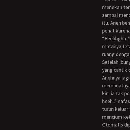
menekan terl
sampai menc
itu. Aneh ben
penat karena
“Eeehhghh..” ibuku mendesis lirih ketika lidahku memasuki mulutnya, namun
matanya teta
ruang denga
Setelah ibun
yang cantik 
Anehnya lagi, aku merasa zakarku seperti ada yang menghisap-hisap. Nikmaat dan
membuatnya 
kini ia tak 
heeh..” naf
turun kelua
mencium ket
Otomatis diperlakukan demikian ibuku terbangun, namun terlambat. Dalam keadaan