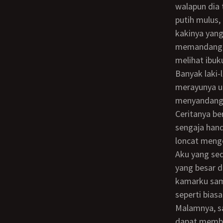
walapun dia 
putih mulus,
kakinya yang
memandang ib
melihat ibuku
Banyak laki-laki di daerahku di salah satu daerah Di Aceh Timur, yang mencoba
merayunya un
menyandang s
Ceritanya bermula ketika aku tak sengaja melihat ibuku setengah bugil, ketika tanpa
sengaja hand
loncat menge
Aku yang sedang duduk ngopi habis makan di dapur dengan jelas melihat susu ibuku
yang besar d
kamarku samb
seperti biasa
Malamnya, saat makan malam dia menghampiriku ke ruang tengah dan aku tak
dapat membu