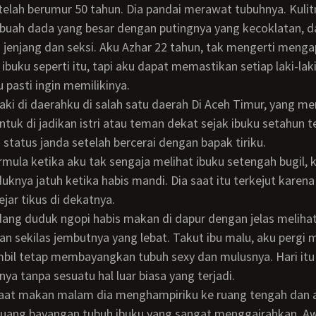
telah berumur 50 tahun. Dia pandai merawat tubuhnya. Kuli
 buah dada yang besar dengan putingnya yang kecoklatan, d
 jenjang dan seksi. Aku Azhar 22 tahun, tak mengerti meng
uku seperti itu, tapi aku dapat memastikan setiap laki-lak
 pasti ingin memilikinya.
tuk di jadikan istri atau teman dekat sejak ibuku setahun t
tatus janda setelah bercerai dengan bapak tiriku.
uknya jatuh ketika habis mandi. Dia saat itu terkejut karena
jar tikus di dekatnya.
an sekilas jembutnya yang lebat. Takut ibu malu, aku pergi 
il tetap membayangkan tubuh sexy dan mulusnya. Hari itu 
nya tanpa sesuatu hal luar biasa yang terjadi.
ang bayangan tubuh ibuku yang sangat menggairahkan. Aw