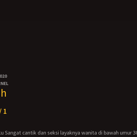
2020
RNEL
ah
/ 1