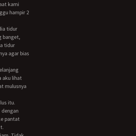
nggu hampir 2
g banget,
a tidur
nya agar bias
 aku lihat
hat mulusnya
u dengan
ke pantat
t.