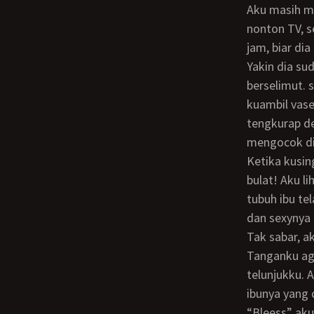
Aku masih memikirkan apa yang akan kulakun dengan ibuku malam ini. Saat kami
nonton TV, s
jam, biar dia
Yakin dia sudah tidur lelap, aku diam-diam masuk kamarnya dan kulihat dia tidur
berselimut. 
kuambil vase
tengkurap de
mengocok di 
Ketika kusingkap selimutnya, jantungku hampir berhenti berdenyut, dia telanjang
bulat! Aku l
tubuh ibu te
dan sexynya 
Tak sabar, aku mulai mengelus dan meremas pelan payudara montok mulus itu.
Tanganku ag
telunjukku.
ibunya yang 
“Bleess” aku tancapkan zakar dalam-dalam ke vagina ibu lalu pantatku diam. Tidak