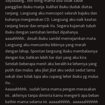
sayaaaang.. sini dong mama uda tidak sabar
panggilan ibuku manja. kulihat ibuku duduk diatas
ranjang. Langsung aku mencopot seluruh bajuku dan
kuhanya mengenakan CD. Langsung aku naik keatas
ranjang besar dan empuk itu. Segera kujamah tubuh
ibuku dengan sentuhan lembut dipahanya.
aaaahhhhh.. desah ibuku sambil memejamkan mata.
Langsung aku mencumbu bibirnya yang merah
dengan lahap. Spontan langsung ibuku membalasnya
dengan liar, bahkan lebih liar dari yang aku kira.
Setelah beberapa menit aku beralih ke lehernya yang
putih dan mulus. aku jilat jilat aku sedut sedut lama
sekali dan tidak lupa aku cupang leher ibuku yg mulus
itu…
aaaaahhhhh.. sudah lama mama pengen merasakan
ini.. akhirnya tanpa diminta kamu mengerti apa beban
bathin mama selama ini. aaaaahhhhh.. aaaaaahhhhhh