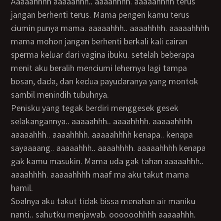
aaaaahhhh aaaaahhh.. aaaahhhh. aaaaahhhh terus
jangan berhenti terus. Mama pengen kamu terus
ciumin punya mama. aaaaahhh.. aaaahhhh. aaaaahhhh
mama mohon jangan berhenti berkali kali cairan
sperma keluar dari vagina ibuku. setelah beberapa
menit aku beralih menciumi lehernya lagi tampa
bosan, dada, dan kedua payudaranya yang montok
sambil menindih tubuhnya.
Penisku yang tegak berdiri menggesek gesek
selakangannya.. aaaaahhh.. aaaahhhh. aaaaahhhh
aaaaahhh.. aaaahhhh. aaaaahhhh kenapa.. kenapa
sayaaaang.. aaaaahhh.. aaaahhhh. aaaaahhhh kenapa
gak kamu masukin. Mama uda gak tahan aaaaahhh..
aaaahhhh. aaaaahhhh maaf ma aku takut mama
hamil.
soalnya aku takut tidak bissa menahan air maniku
nanti.. sahutku menjawab. oooooohhhh aaaaahhh.