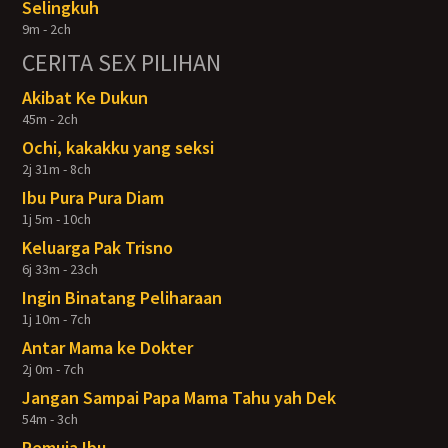
Selingkuh
9m - 2ch
CERITA SEX PILIHAN
Akibat Ke Dukun
45m - 2ch
Ochi, kakakku yang seksi
2j 31m - 8ch
Ibu Pura Pura Diam
1j 5m - 10ch
Keluarga Pak Trisno
6j 33m - 23ch
Ingin Binatang Peliharaan
1j 10m - 7ch
Antar Mama ke Dokter
2j 0m - 7ch
Jangan Sampai Papa Mama Tahu yah Dek
54m - 3ch
Pemuja Ibu