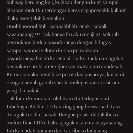
kuhisap berulang kali, kuhisap dengan kuat sampai
hisapan mulutku terdengar keras ccpppceekkk kulihat
ibuku mengeluh keenakan.
ooohhhoooohhhh.. aaaaahhhhh. enak.. sekali
sayaaaaang!!!!! tak hanya itu aku menjilati seluruh
permukaan kedua payudaranya dengan bringas
sampai sampai seluruh kedua permukaan
payudaranya basah karena air liurku. Ibuku mengeluh
keenakan sambil memejamkan mata dan mendesah.
Kemudian aku beralih ke perut dan pusarnya, kuciumi
dengan penuh gairah sambil melepaskan rok hitam
yang dia pakai.
Tak lama kemudian rok hitam itu terlepas dari
tubuhnya. Kulihat CD G-string yang berwarna hitam
itu agak terlihat basah. Dengan posisi duduk ibuku
melorotkan CD ku buka ajagak usah malusayaaaang..
tuh kan udah bangun dari tadi ibuku langsung