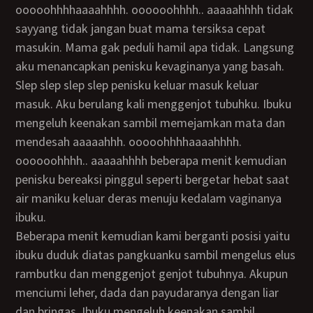
ooooohhhhaaaahhhh. oooooohhhh.. aaaaahhhh tidak
sayyang tidak jangan buat mama tersiksa cepat
masukin. Mama gak peduli hamil apa tidak. Langsung
aku menancapkan penisku kevaginanya yang basah.
slep slep slep slep penisku keluar masuk keluar
masuk. Aku berulang kali menggenjot tubuhku. Ibuku
mengeluh keenakan sambil memejamkan mata dan
mendesah aaaaahhh. ooooohhhhaaaahhhh.
oooooohhhh.. aaaaahhhh beberapa menit kemudian
penisku bereaksi pinggul seperti bergetar hebat saat
air maniku keluar deras menuju kedalam vaginanya
ibuku.
Beberapa menit kemudian kami berganti posisi yaitu
ibuku duduk diatas pangkuanku sambil mengelus elus
rambutku dan menggenjot genjot tubuhnya. Akupun
menciumi leher, dada dan payudaranya dengan liar
dan bringas. Ibuku mengeluh keenakan sambil