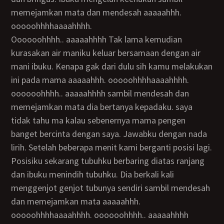
memejamkan mata dan mendesah aaaaahhh.
ooooohhhhaaaahhhh.
oooooohhhh.. aaaaahhhh Tak lama kemudian
kurasakan air maniku keluar bersamaan dengan air
mani ibuku. Kenapa gak dari dulu sih kamu melakukan
ini pada mama aaaaahhh. ooooohhhhaaaahhhh.
oooooohhhh.. aaaaahhhh sambil mendesah dan
memejamkan mata dia bertanya kepadaku. saya
tidak tahu ma kalau sebenernya mama pengen
banget bercinta dengan saya. Jawabku dengan nada
lirih. Setelah beberapa menit kami berganti posisi lagi.
Posisiku sekarang tubuhku berbaring diatas ranjang
dan ibuku menindih tubuhku. Dia berkali kali
menggenjot genjot tubunya sendiri sambil mendesah
dan memejamkan mata aaaaahhh.
ooooohhhhaaaahhhh. oooooohhhh.. aaaaahhhh