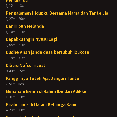
1j 12m - 13ch
Pengalaman Hidupku Bersama Mama dan Tante Lia
3j 27m - 20ch
Banjir pun Melanda
8j 16m - 11ch
Bapakku Ingin Nyusu Lagi
3j 55m - 21ch
Budhe Anah janda desa bertubuh ibukota
7j 18m - 51ch
Diburu Nafsu Incest
9j 48m - 65ch
Panggilnya Teteh Aja, Jangan Tante
2j 51m - 8ch
Menanam Benih di Rahim Ibu dan Adikku
1j 31m - 13ch
Birahi Liar - Di Dalam Keluarga Kami
4j 29m - 33ch