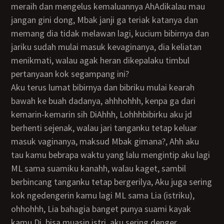
meraih dan mengelus kemaluannya AhAdikalau mau
jangan gini dong, Mbak janji ga teriak katanya dan
memang dia tidak melawan lagi, kucium bibirnya dan
jariku sudah mulai masuk kevaginanya, dia keliatan
menikmati, walau agak heran dikepalaku timbul
pertanyaan kok segampang ini?
aku terus lumat bibirnya dan bibriku mulai kearah
bawah ke buah dadanya, ahhhohhh, kenpa ga dari
kemarin-kemarin sih DiAhhh, Lohhhbibirku aku jd
berhenti sejenak, walau jari tanganku tetap keluar
masuk vaginanya, maksud Mbak gimana?, Ahh aku
tau kamu bebrapa waktu yang lalu mengintip aku lagi
ML sama suamiku kanahh, walau kaget, sambil
berbincang tanganku tetap bergerilya, Aku juga sering
kok ngedengerin kamu lagi ML sama Lia (istriku),
ohhohhh, Lia bahagia banget punya suami kayak
kamu Di, bisa muasin istri, aku sering denger