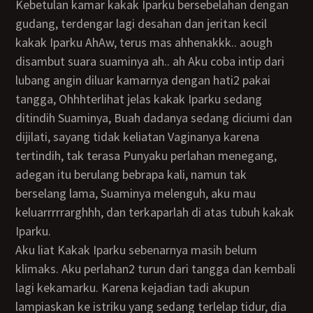
kebetulan kamar kakak Iparku bersebelahan dengan
gudang, terdengar lagi desahan dan jeritan kecil
kakak Iparku AhAw, terus mas ahhenakkk.. aough
disambut suara suaminya ah.. ah Aku coba intip dari
lubang angin diluar kamarnya dengan hati2 pakai
tangga, Ohhhterlihat jelas kakak Iparku sedang
ditindih Suaminya, Buah dadanya sedang diciumi dan
dijilati, sayang tidak keliatan Vaginanya karena
tertindih, tak terasa Punyaku perlahan menegang,
adegan itu berulang bebrapa kali, namun tak
berselang lama, Suaminya melenguh, aku mau
keluarrrrrarghhh, dan terkaparlah di atas tubuh kakak
Iparku.
Aku liat Kakak Iparku sebenarnya masih belum
klimaks. Aku perlahan2 turun dari tangga dan kembali
lagi kekamarku. Karena kejadian tadi akupun
lampiaskan ke istriku yang sedang terlelap tidur, dia