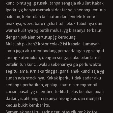
kunci pintu yg lg rusak, tanpa sengaja aku liat Kakak
Iparku yg hanya memakai daster saja sedang jemurin
pakaian, kebetulan kelihatan dari jendele kamar
anaknya, wew.. baru ngeliat tuh lekuk tubuhnya dan
warna kulitnya yg putih mulus, yg biasanya terbalut
dengan pakaian tertutup jg kerudung.
mulailah pikiran2 kotor colek2 isi kepala. Lumayan
lama juga aku memandang pemandangan yg sangat
jarang kutemukan, dengan sengaja aku bikin lama
betulin tuh kunci, walau sebenarnya ga perlu waktu
segitu lama. Krn aku tinggal ganti anak kunci saja yg
sudah ada stock nya. Kakak iparku tidak sadar aku
sedangk perhatikan, apalagi saat dia mengambil
cucian basah yg di ember, terlihat jelas belahan buah
dadanya, ahhhingin rasanya mengelus dan menjilat
kedua bukit kembar itu.
Semenjak saat itu, sering terlintas pikiran2 kotor