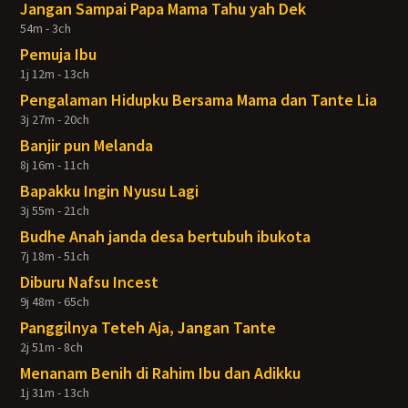
Jangan Sampai Papa Mama Tahu yah Dek
54m - 3ch
Pemuja Ibu
1j 12m - 13ch
Pengalaman Hidupku Bersama Mama dan Tante Lia
3j 27m - 20ch
Banjir pun Melanda
8j 16m - 11ch
Bapakku Ingin Nyusu Lagi
3j 55m - 21ch
Budhe Anah janda desa bertubuh ibukota
7j 18m - 51ch
Diburu Nafsu Incest
9j 48m - 65ch
Panggilnya Teteh Aja, Jangan Tante
2j 51m - 8ch
Menanam Benih di Rahim Ibu dan Adikku
1j 31m - 13ch