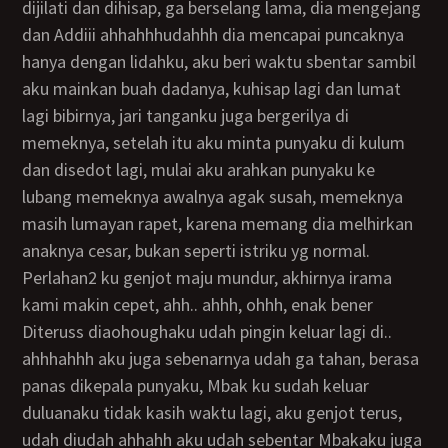
dijilati dan dihisap, ga berselang lama, dia mengejang
dan Addiii ahhahhhudahhh dia mencapai puncaknya
hanya dengan lidahku, aku beri waktu sbentar sambil
aku mainkan buah dadanya, kuhisap lagi dan lumat
lagi bibirnya, jari tanganku juga bergerilya di
memeknya, setelah itu aku minta punyaku di kulum
dan disedot lagi, mulai aku arahkan punyaku ke
lubang memeknya awalnya agak susah, memeknya
masih lumayan rapet, karena memang dia melhirkan
anaknya cesar, bukan seperti istriku yg normal.
Perlahan2 ku genjot maju mundur, akhirnya irama
kami makin cepet, ahh.. ahhh, ohhh, enak bener
Diteruss diaohoughaku udah pingin keluar lagi di..
ahhhahhh aku juga sebenarnya udah ga tahan, berasa
panas dikepala punyaku, Mbak ku sudah keluar
duluanaku tidak kasih waktu lagi, aku genjot terus,
udah diudah ahhahh aku udah sebentar Mbakaku juga