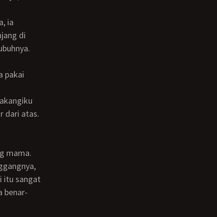
jang di
ubuhnya.
 dari atas.
nggangnya,
 itu sangat
a benar-