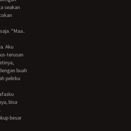
ga seakan
cokan
rus-terusan
atinya,
 dengan buah
h pelirku
ya, bisa
.