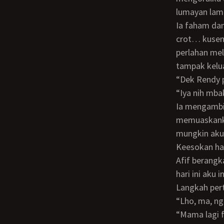
lumayan lam
Ia faham dan mulai mempercepat kocokan mulutnya, dan AAAHHHH… crot.. crot…
crot… kusem
perlahan mel
tampak kelua
“Dek Rend
“Iya nih mb
Ia mengambil tisu dan membersihkan spermaku. Kakakku sudah sangat ahli dalam
memuaskanku.
mungkin aku
Keesokan harinya, ibuku tidak pergi ke kantor. Ia mengeluh sakit. Sedangkan mbak
Afif berangk
hari ini aku 
Langkah per
“Lho, ma, 
“Mama lagi