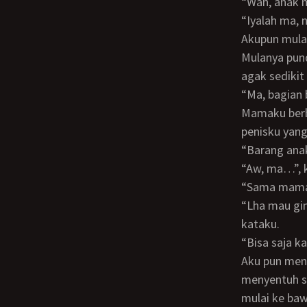
“Wah, ana
“Iyalah ma, normal, wong lihat wanita secantik ini koq”, kataku. Mama tertawa.
Akupun mula
Mulanya pundak, lalu punggung. Tampak mama sangat menikmatinya. Dan akupun
agak sediki
“Ma, bagia
Mamaku berbalik. Dan, bisa dibilang pertama kali pandangannya tertuju pada batang
penisku yang
“Barang an
“Aw, ma…”,
“Sama mama
“Lha mau gimana ma, mama masih seksi, masih sintal dan benar-benar mulus”,
kataku.
“Bisa saja
Aku pun mengusap tubuh mama bagian depan. Aku mengusap dadanya. Awal
menyentuh si
mulai ke baw