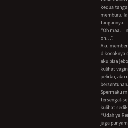
kedua tangan
memburu. Ia
tangannya.
“Oh maa… mama sangat seksi… ahh…”, kataku merancau. Mama diam saja. “Maa..
oh…”.
Aku memberanikan diri untuk menyentuh dadanya. Mama membiarkannya. Aku
dikocoknya d
aku bisa jeb
kulihat vagi
pelirku, aku
bersentuhan
Spermaku muncrat ke mana-mana. Tampak sebagian ke wajah mama. Nafasku
tersengal-s
kulihat sed
“Udah ya Ren, anak mami baru saja onani pake tangan mami, ternyata cukup besar
juga punyam