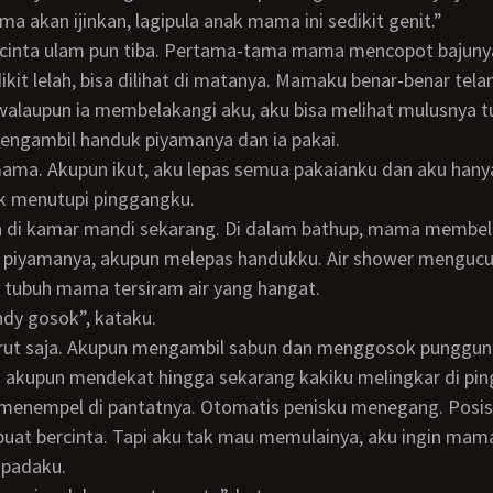
ma akan ijinkan, lagipula anak mama ini sedikit genit.”
it lelah, bisa dilihat di matanya. Mamaku benar-benar telan
alaupun ia membelakangi aku, aku bisa melihat mulusnya t
engambil handuk piyamanya dan ia pakai.
k menutupi pinggangku.
 piyamanya, akupun melepas handukku. Air shower mengucur
 tubuh mama tersiram air yang hangat.
endy gosok”, kataku.
n akupun mendekat hingga sekarang kakiku melingkar di pi
menempel di pantatnya. Otomatis penisku menegang. Posisi
buat bercinta. Tapi aku tak mau memulainya, aku ingin mam
 padaku.