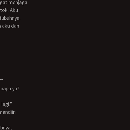
tok. Aku
 tubuhnya.
a aku dan
?”
lagi.”