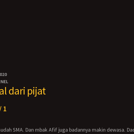
2020
RNEL
l dari pijat
/ 1