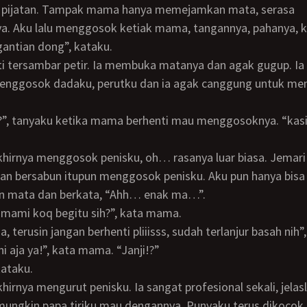
pijatan. Tampak mama hanya memejamkan mata, serasa
a. Aku lalu menggosok ketiak mama, tangannya, pahanya, k
 gantian dong”, kataku.
enggosok dadaku, perutku dan ia agak canggung untuk m
dan bersabun itupun menggosok penisku. Aku pun hanya bisa
 mata dan berkata, “Ahh… enak ma…”.
ak mami koq begitu sih?”, kata mama.
a, terusin jangan berhenti pliiisss, sudah terlanjur basah nih”
ini aja ya!”, kata mama. “Janji!?”
 kataku.
mungkin papa tiriku mau dengannya. Punyaku terus dikocok