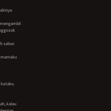
akinya.
enggosok
, kataku.
 dengan