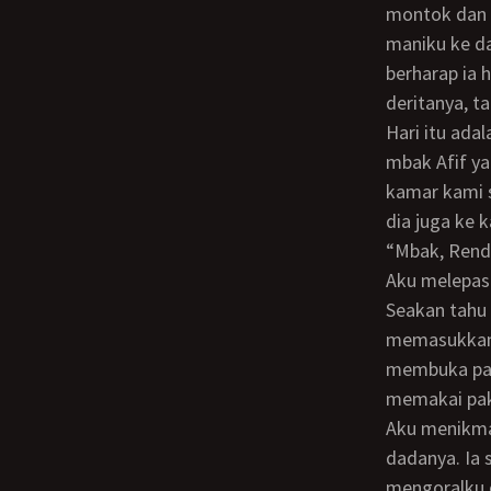
montok dan 
maniku ke da
berharap ia 
deritanya, ta
Hari itu adalah aku masih di kelas 1 SMA. Pulang dari sekolah, aku hanya mendapati
mbak Afif ya
kamar kami s
dia juga ke 
“Mbak, Re
Aku melepaskan celanaku dan celana dalamku. Dan aku rebahan di tempat tidur.
Seakan tahu
memasukkann
membuka pak
memakai pak
Aku menikmati setiap hisapannya, Dan terkadang ia menjepit penisku di tengah
dadanya. Ia 
mengoralku 