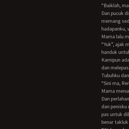
“Baiklah, ma
Dan pucuk dicinta ulam pun tiba. Pertama-tama mama mencopot bajunya, ia
memang sedik
hadapanku, w
Mama lalu m
“Yuk”, ajak mama. Akupun ikut, aku lepas semua pakaianku dan aku hanya pakai
handuk untu
Kamipun ada di kamar mandi sekarang. Di dalam bathup, mama membelakangiku
dan melepas
Tubuhku dan
“Sini ma, R
Mama menurut saja. Akupun mengambil sabun dan menggosok punggung mama.
Dan perlaha
dan penisku 
pas untuk di
benar takluk