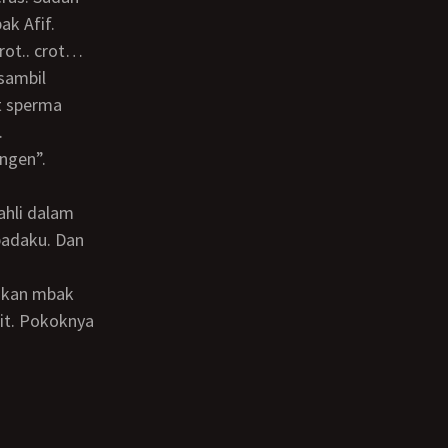
k Afif.
sambil
t sperma
.
ngen”.
padaku. Dan
kit. Pokoknya