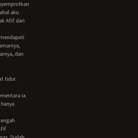
enyemprotkan
ahal aku
k Afif dari
kamarnya,
arnya, dan
ementara ia
 hanya
fif
ras. Sudah