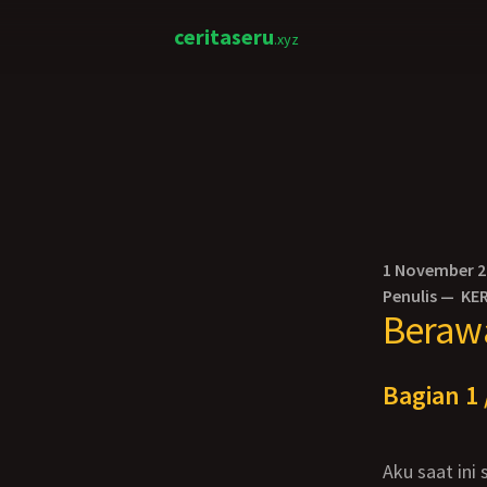
ceritaseru
.xyz
1 November 
Penulis —
KE
Berawa
Bagian 1 
Aku saat ini sudah SMA. Dan mbak Afif juga badannya makin dewasa. Dadanya makin