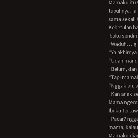
Mamaku itu walaupun usianya sudah hampir 40, tapi boleh dibilang ia sangat menjaga
tubuhnya. Ia
sama sekali 
Kebetulan ha
ibuku sendir
“Waduh… g
“Ya akhirn
“Udah man
“Belum, da
“Tapi mama
“Nggak ah
“Kan anak sendiri ma, emangnya nggak boleh?”, tanyaku. “Takut kenapa-napa ya?
Mama ngere
Ibuku tertaw
“Pacar? nggak punya tuh ma”, kataku. “Kalau boleh sih, biar Rendy yang mandiin
mama, kalau
Mamaku diam sejenak. Mungkin ia harus berpikir logis. Dan akhirnya jawabnya,