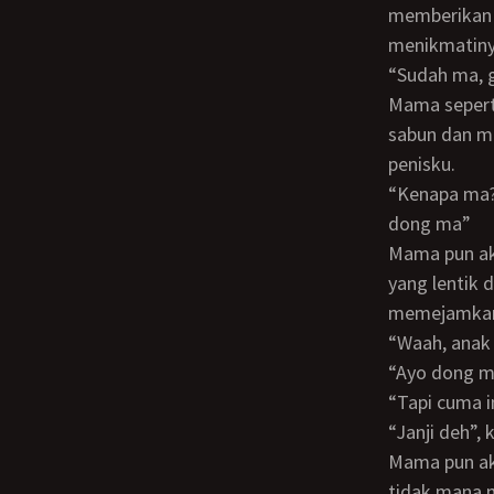
memberikan 
menikmatiny
“Sudah ma,
Mama seperti tersambar petir. Ia membuka matanya dan agak gugup. Ia mengambil
sabun dan m
penisku.
“Kenapa ma?”, tanyaku ketika mama berhenti mau menggosoknya. “kasih sabun
dong ma”
Mama pun akhirnya menggosok penisku, oh… rasanya luar biasa. Jemari mamaku
yang lentik 
memejamkan
“Waah, an
“Ayo dong m
“Tapi cuma 
“Janji deh”,
Mama pun akhirnya mengurut penisku. Ia sangat profesional sekali, jelaslah, kalau
tidak mana 