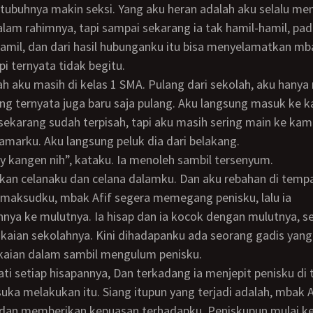
tubuhnya makin seksi. Yang aku heran adalah aku selalu m
lam rahimnya, tapi sampai sekarang ia tak hamil-hamil, pad
hamil, dan dari hasil hubunganku itu bisa menyelamatkan mba
pi ternyata tidak begitu.
ng ternyata juga baru saja pulang. Aku langsung masuk ke 
ekarang sudah terpisah, tapi aku masih sering main ke kam
kamarku. Aku langsung peluk dia dari belakang.
ndy kangen nih”, kataku. Ia menoleh sambil tersenyum.
 maksudku, mbak Afif segera memegang penisku, lalu ia
ya ke mulutnya. Ia hisap dan ia kocok dengan mulutnya, s
aian sekolahnya. Kini dihadapanku ada seorang gadis yang
aian dalam sambil mengulum penisku.
suka melakukan itu. Siang itupun yang terjadi adalah, mbak A
dan memberikan kepuasan terhadapku. Peniskupun mulai ke