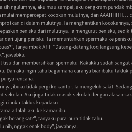
a sih ngulumnya, aku mau sampai, aku cengkram pundak mba
protkan di dalam mulutnya. Ia menghentikan kocokannya, 
epaskan penisku dari mulutnya. Ia mengurut penisku, sediki
r dari ujung penisku. Ia memuntahkan spermaku ke penisku
y puas?”, tanya mbak Afif. “Datang-datang koq langsung kepe
ak”, jawabku.
 Dan aku ingin tahu bagaimana caranya biar ibuku takluk 
 punya rencana.
at sekolah. Aku juga tidak masuk sekolah dengan alasan sa
ingin ibuku takluk kepadaku.
tama adalah aku ke kamar ibu.
nggak berangkat?”, tanyaku pura-pura tidak tahu.
 flu nih, nggak enak body”, jawabnya.