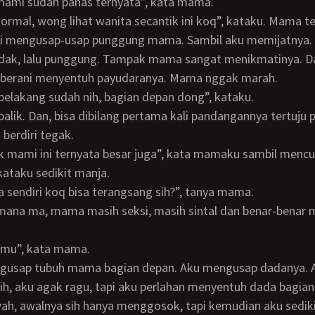
k mami sudah panas ternyata”, kata mama.
i mengusap-usap punggung mama. Sambil aku memijatnya.
t berani menyentuh payudaranya. Mama nggak marah.
n belakang sudah nih, bagian depan dong”, kataku.
 berdiri tegak.
ak mami ini ternyata besar juga”, kata mamaku sambil mencu
 kataku sedikit manja.
 sendiri koq bisa terangsang sih?”, tanya mama.
 kamu”, kata mama.
h, aku agak ragu, tapi aku perlahan menyentuh dada bagian 
ah, awalnya sih hanya menggosok, tapi kemudian aku sedik