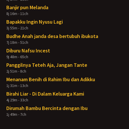
Banjir pun Melanda
8j 16m - 11ch
Bapakku Ingin Nyusu Lagi
3j 55m - 21ch
Budhe Anah janda desa bertubuh ibukota
7j 18m - 51ch
Diburu Nafsu Incest
9j 48m - 65ch
Panggilnya Teteh Aja, Jangan Tante
2j 51m - 8ch
Menanam Benih di Rahim Ibu dan Adikku
1j 31m - 13ch
Birahi Liar - Di Dalam Keluarga Kami
4j 29m - 33ch
Dirumah Bambu Bercinta dengan Ibu
1j 49m - 7ch