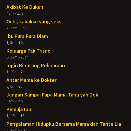
Akibat Ke Dukun
45m - 2ch
Ochi, kakakku yang seksi
2j 31m - 8ch
Ibu Pura Pura Diam
1j 5m - 10ch
Keluarga Pak Trisno
6j 33m - 23ch
Ingin Binatang Peliharaan
1j 10m - 7ch
Antar Mama ke Dokter
2j 0m - 7ch
Jangan Sampai Papa Mama Tahu yah Dek
54m - 3ch
Pemuja Ibu
1j 12m - 13ch
Pengalaman Hidupku Bersama Mama dan Tante Lia
3j 27m - 20ch