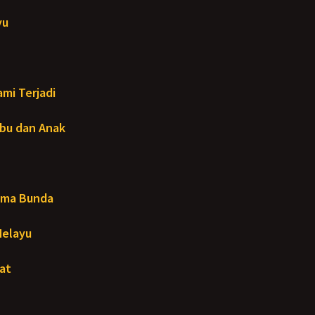
yu
mi Terjadi
Ibu dan Anak
ama Bunda
Melayu
at