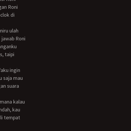
gan Roni
clok di
 jawab Roni
tanganku
, taipi
ru saja mau
gan suara
ndah, kau
ali tempat