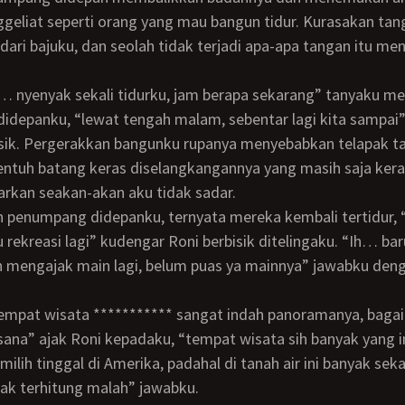
eliat seperti orang yang mau bangun tidur. Kurasakan tan
 dari bajuku, dan seolah tidak terjadi apa-apa tangan itu men
depanku, “lewat tengah malam, sebentar lagi kita sampai”
isik. Pergerakkan bangunku rupanya menyebabkan telapak 
tuh batang keras diselangkangannya yang masih saja keras
arkan seakan-akan aku tidak sadar.
 rekreasi lagi” kudengar Roni berbisik ditelingaku. “Ih… ba
h mengajak main lagi, belum puas ya mainnya” jawabku den
sana” ajak Roni kepadaku, “tempat wisata sih banyak yang i
milih tinggal di Amerika, padahal di tanah air ini banyak sek
tak terhitung malah” jawabku.