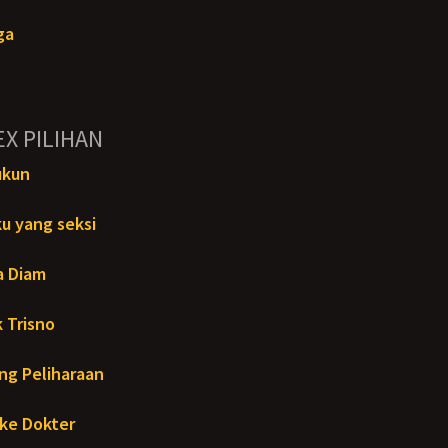
ga
EX PILIHAN
ukun
u yang seksi
a Diam
 Trisno
ng Peliharaan
ke Dokter