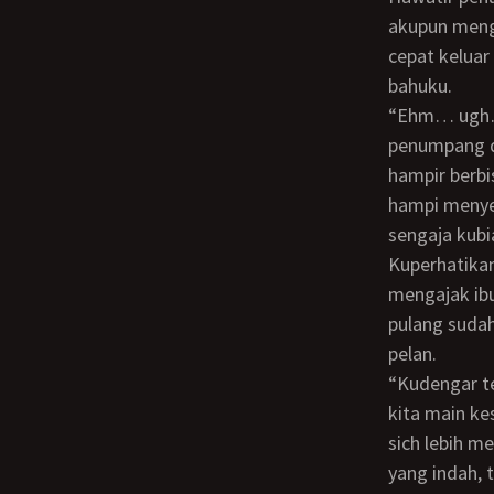
akupun mengg
cepat keluar
bahuku.
“ehm… ugh… nyenyak sekali tidurku, jam berapa sekarang” tanyaku meniru ulah
penumpang di
hampir berb
hampi menyen
sengaja kubi
Kuperhatikan penumpang didepanku, ternyata mereka kembali tertidur, “aku ingin
mengajak ibu
pulang suda
pelan.
“Kudengar tempat wisata *********** sangat indah panoramanya, bagaimana kalau
kita main ke
sich lebih me
yang indah, 