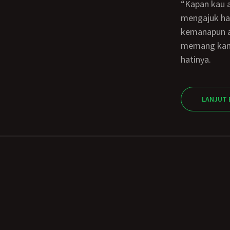
“Kapan kau akan kembali ke Amerika dan meninggalkanku? ’ tanyaku sambil
mengajuk hat
kemanapun ak
memang kamu
hatinya.
LANJUT 