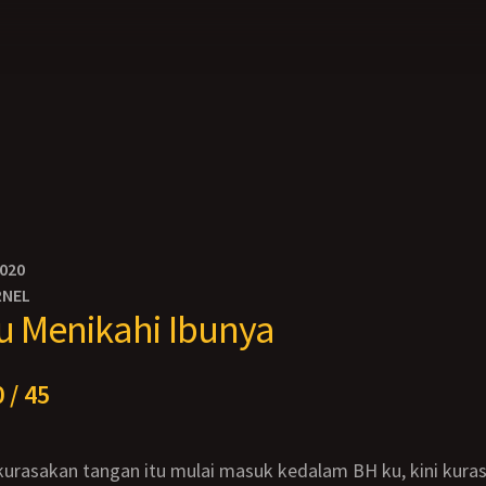
2020
RNEL
 Menikahi Ibunya
 / 45