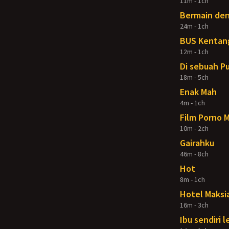
11m - 1ch
Bermain de
24m - 1ch
BUS Kentan
12m - 1ch
Di sebuah P
18m - 5ch
Enak Mah
4m - 1ch
Film Porno 
10m - 2ch
Gairahku
46m - 8ch
Hot
8m - 1ch
Hotel Maksi
16m - 3ch
Ibu sendiri 