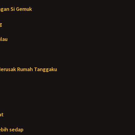
ngan Si Gemuk
g
ulau
Merusak Rumah Tanggaku
at
lebih sedap