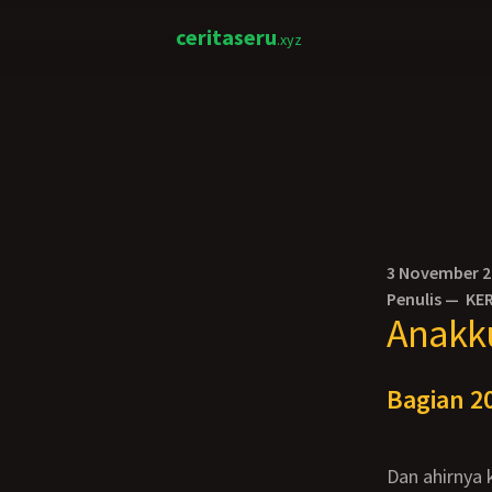
ceritaseru
.xyz
3 November 
Penulis —
KE
Anakku
Bagian 20
Dan ahirnya kurasakan tangan itu mulai masuk kedalam BH ku, kini kurasakan tangan