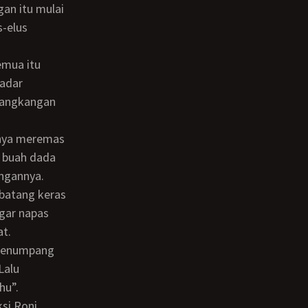
an itu mulai
-elus
sadar
langkangan
 buah dada
angannya.
gar napas
at.
Lalu
hu”.