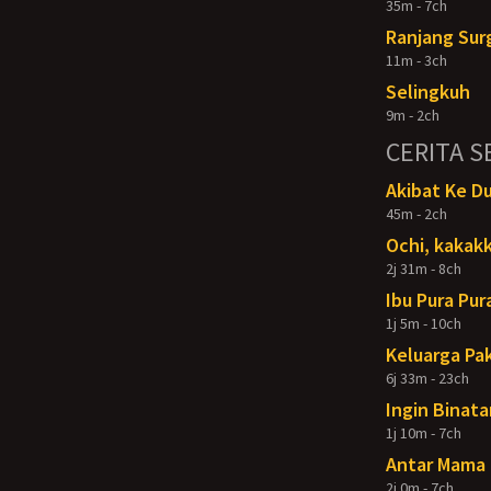
35m - 7ch
Ranjang Sur
11m - 3ch
Selingkuh
9m - 2ch
CERITA S
Akibat Ke D
45m - 2ch
Ochi, kakakk
2j 31m - 8ch
Ibu Pura Pur
1j 5m - 10ch
Keluarga Pak
6j 33m - 23ch
Ingin Binata
1j 10m - 7ch
Antar Mama 
2j 0m - 7ch