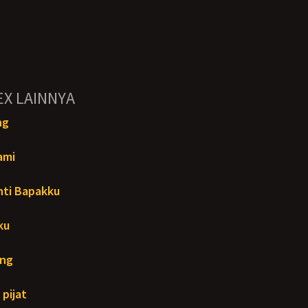
EX LAINNYA
ng
ami
ti Bapakku
ku
ang
 pijat