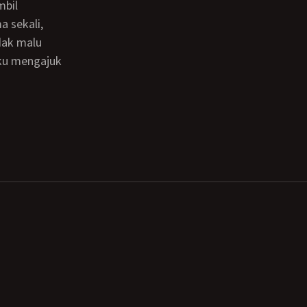
 sekali,
dak malu
ku mengajuk