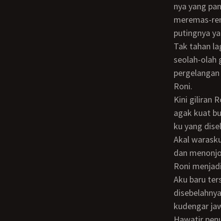
nya yang pan
meremas-rem
putingnya y
Tak tahan lagi aku melenguh sambil sedikit tergeliat, tapi kusamarkan semua itu
seolah-olah 
pergelangan
Roni.
Kini giliran Roni yang tergeliat sambil menggeram pelan “ehm..,” tangannya meremas
agak kuat b
ku yang dise
Akal warasku semakin hilang, kuikuti guncangan bus dengan menyentuh batang keras
dan menonjo
Roni menjadi
Aku baru tersentak saat kudengar penumpang didepanku berkata pada penumpang
disebelahnya
kudengar jaw
Hawatir penumpang didepan membalikkan badannya dan menemukan aksi Roni