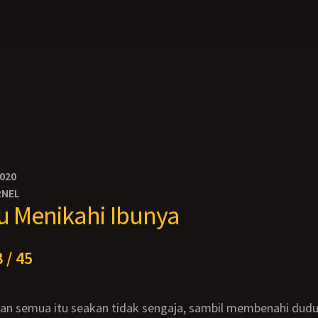
2020
RNEL
 Menikahi Ibunya
 / 45