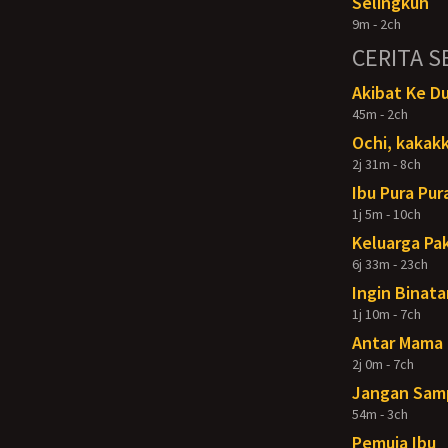
Selingkuh
9m - 2ch
CERITA S
Akibat Ke D
45m - 2ch
Ochi, kakakk
2j 31m - 8ch
Ibu Pura Pur
1j 5m - 10ch
Keluarga Pak
6j 33m - 23ch
Ingin Binata
1j 10m - 7ch
Antar Mama 
2j 0m - 7ch
Jangan Samp
54m - 3ch
Pemuja Ibu