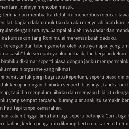
mentara lidahnya mencoba masuk.
enjilati bagian dalam mulutku dan aku menyerah lidah kami
rgulat dengan serunya. Sampai aku ahirnya sadar dan men
tika kurasakan tang Roni mulai meremas buah dadaku.
rima kasih” lalu secepatnya aku berbalik dan berjalan kekam
birahiku dikamar seperti biasa dengan jariku mempermainka
 aku meraih orgasme yang nikmat.
tuk kecupan ringan dibibirku seeperti biasanya, tapi kali ini 
up, tapi dia mengulum bibirku dan menyapu bibir itu dengan
ku yang sempat terpana. ‘kurang ajar anak itu semakin bera
 hati tapi tanpa kemarahan.
rnikahan, kedua pengantin dilarang bertemu, karena itu Ro