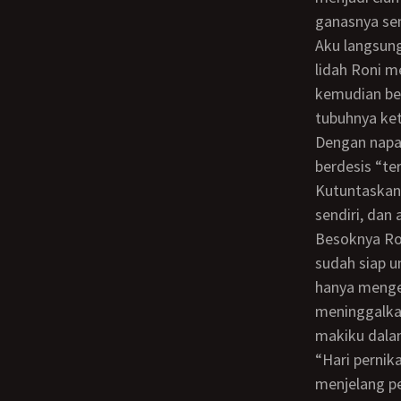
ganasnya se
Aku langsung terlena dan membiarkan lidah itu menerobos mencari lawan. Kurasakan
lidah Roni m
kemudian be
tubuhnya ke
Dengan napas terengah dan tubuh gemetar oleh kuatnya napsu yang timbul, aku
berdesis “te
Kutuntaskan 
sendiri, dan
Besoknya Roni pamit untuk pergi bagi satu keperluan, seperti biasa dia pamit, aku
sudah siap un
hanya mengec
meninggalkan
makiku dalam
“Hari pernikahan kalian tinggal lima hari lagi, seperti petunjuk Guru, tiga hari
menjelang pe