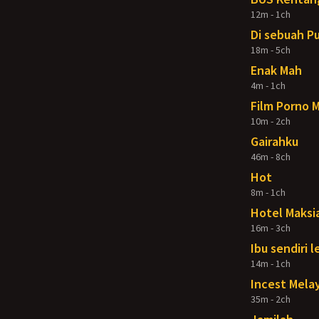
12m - 1ch
Di sebuah P
18m - 5ch
Enak Mah
4m - 1ch
Film Porno 
10m - 2ch
Gairahku
46m - 8ch
Hot
8m - 1ch
Hotel Maksi
16m - 3ch
Ibu sendiri 
14m - 1ch
Incest Mela
35m - 2ch