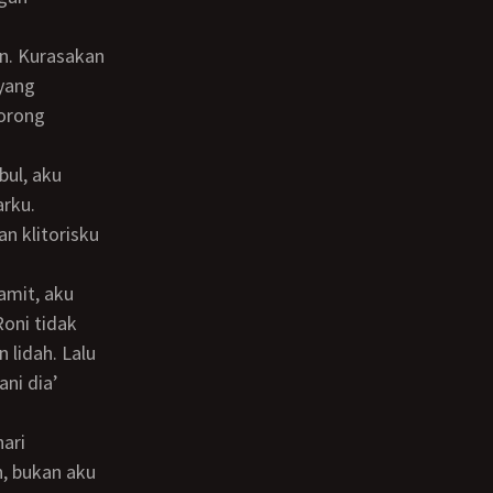
 yang
dorong
arku.
n klitorisku
Roni tidak
 lidah. Lalu
ni dia’
n, bukan aku