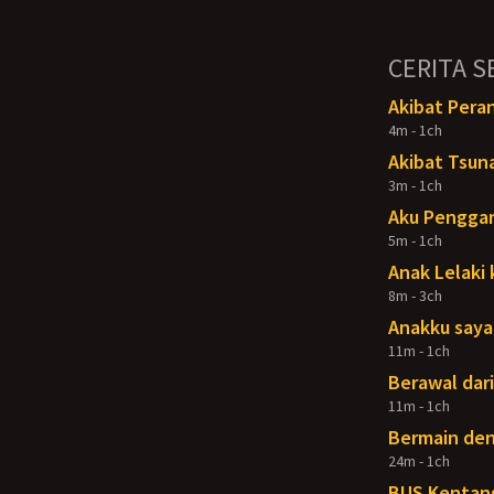
CERITA S
Akibat Pera
4m - 1ch
Akibat Tsun
3m - 1ch
Aku Penggan
5m - 1ch
Anak Lelaki 
8m - 3ch
Anakku say
11m - 1ch
Berawal dari
11m - 1ch
Bermain de
24m - 1ch
BUS Kentan