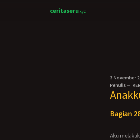
ceritaseru
.xyz
3 November 
Penulis —
KE
Anakku
Bagian 28
Aku melakukan semua itu seakan tidak sengaja, sambil membenahi dudukku, aku