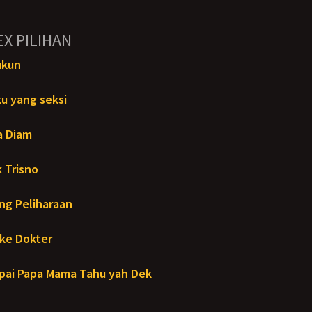
EX PILIHAN
ukun
u yang seksi
a Diam
 Trisno
ng Peliharaan
ke Dokter
ai Papa Mama Tahu yah Dek