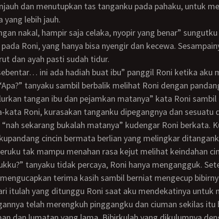
njauh dan menutupkan tas tanganku pada pahaku, untuk me
 yang lebih jauh.
l pada Roni, yang hanya bisa nyengir dan kecewa. Sesampai
rut dan ayah pasti sudah tidur.
Apa?” tanyaku sambil berbalik melihat Roni dengan pandan
lurkan tangan ibu dan pejamkan matanya” kata Roni sambil
, “nah sekarang bukalah matanya” kudengar Roni berkata. 
upandang cincin bermata berlian yang melingkar ditangank
tukku?” tanyaku tidak percaya, Roni hanya mengangguk. Set
 mengucapkan terima kasih sambil berniat mengecup bibirnya
ngannya telah merengkuh pinggangku dan ciuman sekilas itu
man dan lumatan yang lama. Bibirkulah yang dikulumnya de