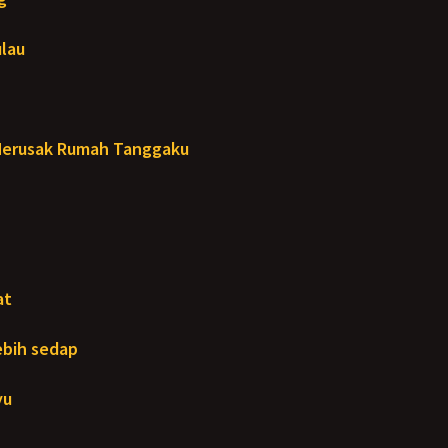
ulau
Merusak Rumah Tanggaku
at
lebih sedap
yu