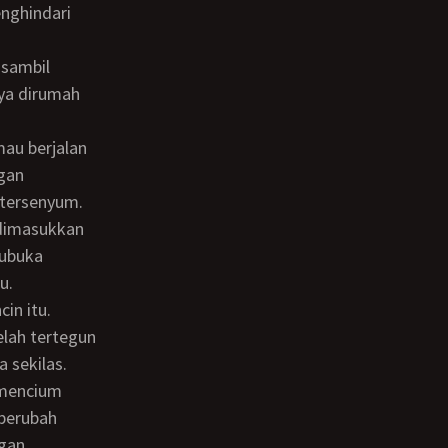
nghindari
nya dirumah
gan
 tersenyum.
Kubuka
u.
elah tertegun
 sekilas.
 berubah
ngan