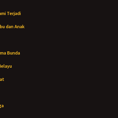
mi Terjadi
Ibu dan Anak
ama Bunda
Melayu
at
ga