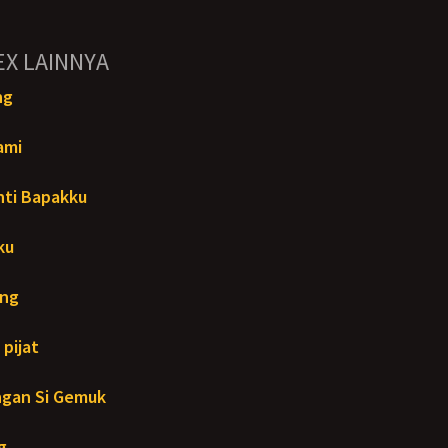
EX LAINNYA
ng
ami
ti Bapakku
ku
ang
 pijat
ngan Si Gemuk
g