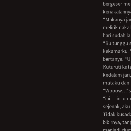
bergeser me
kenakalannya
“Makanya jangan nakal, hampir saja celaka, nyopir yang benar” sungutku sambil
melirik naka
hari sudah la
“Bu tunggu sebentar… ini ada hadiah buat ibu” panggil Roni ketika aku mau berjalan
kekamarku. “
bertanya. “U
Kuturuti kata-kata Roni, kurasakan tanganku dipegangnya dan sesuatu dimasukkan
kedalam jari
mataku dan k
“Wooow…“seruku tak mampu menahan rasa kejut melihat keindahan cincin itu.
“ini… ini un
sejenak, aku
Tidak kusadari itulah yang ditunggu Roni saat aku mendekatinya untuk mencium
bibirnya, ta
menjadi ciu