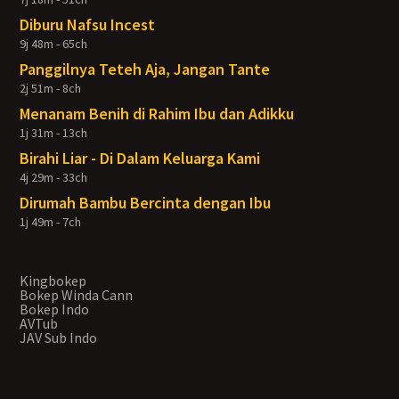
Diburu Nafsu Incest
9j 48m - 65ch
Panggilnya Teteh Aja, Jangan Tante
2j 51m - 8ch
Menanam Benih di Rahim Ibu dan Adikku
1j 31m - 13ch
Birahi Liar - Di Dalam Keluarga Kami
4j 29m - 33ch
Dirumah Bambu Bercinta dengan Ibu
1j 49m - 7ch
Kingbokep
Bokep Winda Cann
Bokep Indo
AVTub
JAV Sub Indo