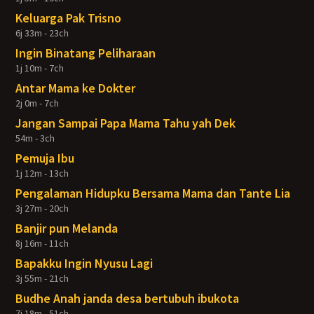
Keluarga Pak Trisno
6j 33m - 23ch
Ingin Binatang Peliharaan
1j 10m - 7ch
Antar Mama ke Dokter
2j 0m - 7ch
Jangan Sampai Papa Mama Tahu yah Dek
54m - 3ch
Pemuja Ibu
1j 12m - 13ch
Pengalaman Hidupku Bersama Mama dan Tante Lia
3j 27m - 20ch
Banjir pun Melanda
8j 16m - 11ch
Bapakku Ingin Nyusu Lagi
3j 55m - 21ch
Budhe Anah janda desa bertubuh ibukota
7j 18m - 51ch