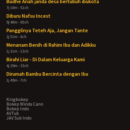
Budhe Anah janda desa bertubuh ibukota
7j 18m - 51ch
Diburu Nafsu Incest
9j 48m - 65ch
Panggilnya Teteh Aja, Jangan Tante
2j 51m - 8ch
Menanam Benih di Rahim Ibu dan Adikku
1j 31m - 13ch
Birahi Liar - Di Dalam Keluarga Kami
4j 29m - 33ch
Dirumah Bambu Bercinta dengan Ibu
1j 49m - 7ch
Kingbokep
Bokep Winda Cann
Bokep Indo
AVTub
JAV Sub Indo