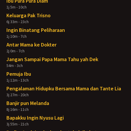
Ibu Pura Pura Diam
1j 5m - 10ch
Keluarga Pak Trisno
6j 33m - 23ch
Ingin Binatang Peliharaan
1j 10m - 7ch
Antar Mama ke Dokter
2j 0m - 7ch
Jangan Sampai Papa Mama Tahu yah Dek
54m - 3ch
Pemuja Ibu
1j 12m - 13ch
Pengalaman Hidupku Bersama Mama dan Tante Lia
3j 27m - 20ch
Banjir pun Melanda
8j 16m - 11ch
Bapakku Ingin Nyusu Lagi
3j 55m - 21ch