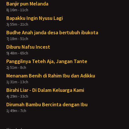
Banjir pun Melanda
8j 16m - 11ch
Bapakku Ingin Nyusu Lagi
3j 55m - 21ch
Budhe Anah janda desa bertubuh ibukota
7j 18m - 51ch
Diburu Nafsu Incest
9j 48m - 65ch
Panggilnya Teteh Aja, Jangan Tante
2j 51m - 8ch
Menanam Benih di Rahim Ibu dan Adikku
1j 31m - 13ch
Birahi Liar - Di Dalam Keluarga Kami
4j 29m - 33ch
Dirumah Bambu Bercinta dengan Ibu
1j 49m - 7ch