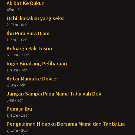
Akibat Ke Dukun
45m - 2ch
Ochi, kakakku yang seksi
2j 31m - 8ch
Ibu Pura Pura Diam
1j 5m - 10ch
Keluarga Pak Trisno
6j 33m - 23ch
Ingin Binatang Peliharaan
1j 10m - 7ch
Antar Mama ke Dokter
2j 0m - 7ch
Jangan Sampai Papa Mama Tahu yah Dek
54m - 3ch
Pemuja Ibu
1j 12m - 13ch
Pengalaman Hidupku Bersama Mama dan Tante Lia
3j 27m - 20ch